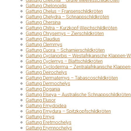
Gattung Chelonia – Grüne Meeresschildkröten
Gattung Chelonoidis
Gattung Chelus – Fransenschildkröten
Gattung Chelydra – Schnappschildkröten
Gattung Chersina
Gattung Chitra – Kurzkopf-Weichschildkröten
Gattung Chrysemys – Zierschildkröten
Gattung Claudius
Gattung Clemmys
Gattung Cuora – Scharnierschildkröten
Gattung Cyclanorbis – Westafrikanische Klappen-W
Gattung Cyclemys – Blattschildkröten
Gattung Cycloderma – Zentralafrikanische Klappen
Gattung Deirochelys
Gattung Dermatemys – Tabascoschildkröten
Gattung Dermochelys
Gattung Dogania
Gattung Elseya – Australische Schnappschildkröten
Gattung Elusor
Gattung Emydoidea
Gattung Emydura – Spitzkopfschildkröten
Gattung Emys
Gattung Eretmochelys
Gattung Erymnochelys