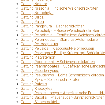
Gattung Natator
Gattung Nilssonia – Indische Weichschildkröten
Gattung Notochelys
Gattung Orlitia
Gattung Palea
Gattung Pangshura – Dachschildkröten
Gattung Pelochelys – Riesen-Weichschildkröten
Gattung Pelodiscus – Fernöstliche Weichschildkröt
Gattung Pelomedusa – Starrbrust-Pelomedusen
Gattung Peltocephalus
Gattung Pelusios – Klappbrust-Pelomedusen
Gattung Phrynops – Bärtige Krötenkopf-Schildkröt
Gattung Platysternon
Gattung Podocnemis – Schienenschildkröten
Gattung Psammobates – Südafrikanische Landschi
Gattung Pseudemydura
Gattung Pseudemys – Echte Schmuckschildkröten
Gattung Pyxis – Spinnenschildkröten
Gattung Rafetus
Gattung Rheodytes
Gattung Rhinoclemmys – Amerikanische Erdschildk
Gattung Sacalia – Pfauenaugen-Sumpfschildkröten
Gattung Siebenrockiella