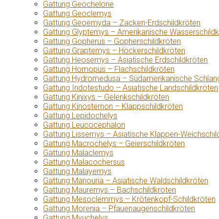
Gattung Geochelone
Gattung Geoclemys
Gattung Geoemyda – Zacken-Erdschildkröten
Gattung Glyptemys – Amerikanische Wasserschildk
Gattung Gopherus – Gopherschildkröten
Gattung Graptemys – Höckerschildkröten
Gattung Heosemys – Asiatische Erdschildkröten
Gattung Homopus – Flachschildkröten
Gattung Hydromedusa – Südamerikanische Schlang
Gattung Indotestudo – Asiatische Landschildkröten
Gattung Kinixys – Gelenkschildkröten
Gattung Kinosternon – Klappschildkröten
Gattung Lepidochelys
Gattung Leucocephalon
Gattung Lissemys – Asiatische Klappen-Weichschil
Gattung Macrochelys – Geierschildkröten
Gattung Malaclemys
Gattung Malacochersus
Gattung Malayemys
Gattung Manouria – Asiatische Waldschildkröten
Gattung Mauremys – Bachschildkröten
Gattung Mesoclemmys – Krötenkopf-Schildkröten
Gattung Morenia – Pfauenaugenschildkröten
Gattung Myuchelys