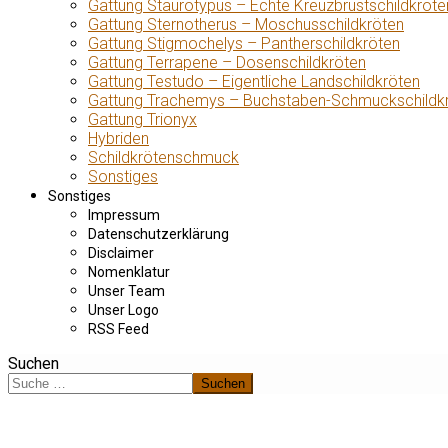
Gattung Staurotypus – Echte Kreuzbrustschildkröte
Gattung Sternotherus – Moschusschildkröten
Gattung Stigmochelys – Pantherschildkröten
Gattung Terrapene – Dosenschildkröten
Gattung Testudo – Eigentliche Landschildkröten
Gattung Trachemys – Buchstaben-Schmuckschildk
Gattung Trionyx
Hybriden
Schildkrötenschmuck
Sonstiges
Sonstiges
Impressum
Datenschutzerklärung
Disclaimer
Nomenklatur
Unser Team
Unser Logo
RSS Feed
Suchen
Suchen