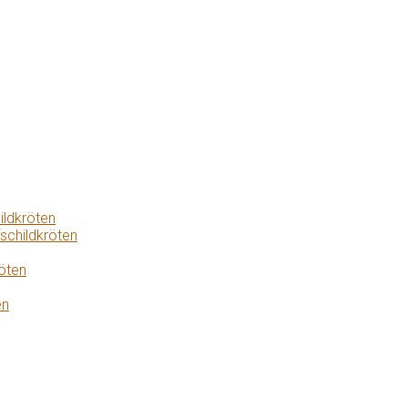
ildkröten
schildkröten
öten
en