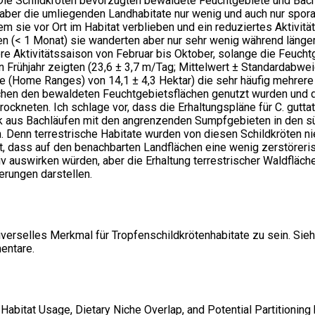
 Die Schildkröten bevorzugten bewaldete Feuchtgebiete und Bac
aber die umliegenden Landhabitate nur wenig und auch nur spora
em sie vor Ort im Habitat verblieben und ein reduziertes Aktivitä
en (< 1 Monat) sie wanderten aber nur sehr wenig während länge
re Aktivitätssaison von Februar bis Oktober, solange die Feuch
Frühjahr zeigten (23,6 ± 3,7 m/Tag; Mittelwert ± Standardabwei
 (Home Ranges) von 14,1 ± 4,3 Hektar) die sehr häufig mehrere
hen den bewaldeten Feuchtgebietsflächen genutzt wurden und d
ockneten. Ich schlage vor, dass die Erhaltungspläne für C. gutt
 aus Bachläufen mit den angrenzenden Sumpfgebieten in den sü
 Denn terrestrische Habitate wurden von diesen Schildkröten nie
, dass auf den benachbarten Landflächen eine wenig zerstöreri
iv auswirken würden, aber die Erhaltung terrestrischer Waldfläch
erungen darstellen.
verselles Merkmal für Tropfenschildkrötenhabitate zu sein. Sie
entare.
 Habitat Usage, Dietary Niche Overlap, and Potential Partitionin