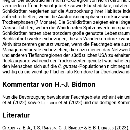
Region der südöstlichen Plains-Ökoregion von North Carolina.
vermieden offene Feuchtgebiete sowie Flusshabitate, nutzten 
Schildkröten reagierten auf die Austrocknung ihrer Habitate ind
aufrechterhielten, wenn die Austrocknungsphasen nur kurz war
Trockenphasen (7 Monate). Die Schildkröten zeigten eine länge
Wasser führten, wobei die Wanderraten Spitzenwerte im späten 
Schildkröten hatten aber trotzdem große genutzte Lebensräume
Bachlaufnetzwerke einbezogen, die als Wanderkorridore zwisc
Aktivitätszentren genutzt wurden, wenn die Feuchtgebiete austr
Managementareale einbeziehen, die dazu dienen das Netzwerk
und anderen Tieflandregionen der südöstlichen USA zu erhalten.
Rückzugsorte während der Trockenzeiten genutzt was nahelegt
den Menschen sich auf die
C. guttata
-Populationen nicht negat
wichtig da sie wichtige Flächen als Korridore für Überlandwand
Kommentar von H.-J. Bidmon
Nun die Bevorzugung bewaldeter Feuchtgebiete scheint ein uni
et al. (2023) sowie
Liebgold
et al. (2023) und die dortigen Komm
Literatur
Chaudhry, E. A., T. S. Ransom, C. J. Bradley & E. B. Liebgold
(2023):