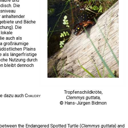
hläufe und
disch. Die
tsniveau
r anhaltender
tgebiete und Bäche
chung). Die
 lokale
ie auch als
ata großräumige
döstlichen Plains
 als längerfristige
sche Nutzung durch
en bleibt dennoch
Tropfenschildkröte,
he dazu auch
Chaudry
Clemmys guttata
,
© Hans-Jürgen Bidmon
g between the Endangered Spotted Turtle (
Clemmys guttata
) and