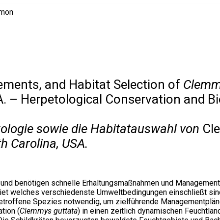
ements, and Habitat Selection of
Clemm
. – Herpetological Conservation and B
logie sowie die Habitatauswahl von
Cl
h Carolina, USA.
n und benötigen schnelle Erhaltungsmaßnahmen und Managementa
et welches verschiedenste Umweltbedingungen einschließt sin
etroffene Spezies notwendig, um zielführende Managementpläne
tion (
Clemmys guttata
) in einen zeitlich dynamischen Feuchtla