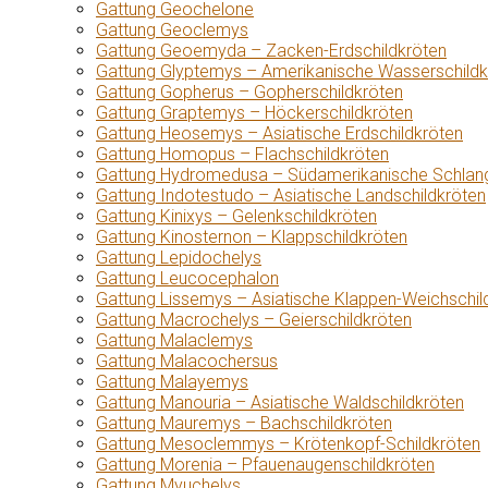
Gattung Geochelone
Gattung Geoclemys
Gattung Geoemyda – Zacken-Erdschildkröten
Gattung Glyptemys – Amerikanische Wasserschildk
Gattung Gopherus – Gopherschildkröten
Gattung Graptemys – Höckerschildkröten
Gattung Heosemys – Asiatische Erdschildkröten
Gattung Homopus – Flachschildkröten
Gattung Hydromedusa – Südamerikanische Schlang
Gattung Indotestudo – Asiatische Landschildkröten
Gattung Kinixys – Gelenkschildkröten
Gattung Kinosternon – Klappschildkröten
Gattung Lepidochelys
Gattung Leucocephalon
Gattung Lissemys – Asiatische Klappen-Weichschil
Gattung Macrochelys – Geierschildkröten
Gattung Malaclemys
Gattung Malacochersus
Gattung Malayemys
Gattung Manouria – Asiatische Waldschildkröten
Gattung Mauremys – Bachschildkröten
Gattung Mesoclemmys – Krötenkopf-Schildkröten
Gattung Morenia – Pfauenaugenschildkröten
Gattung Myuchelys