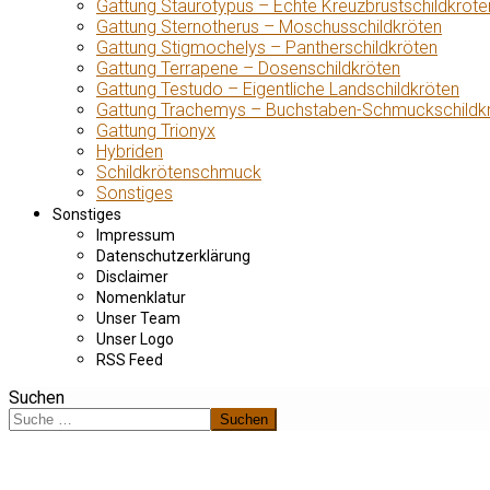
Gattung Staurotypus – Echte Kreuzbrustschildkröte
Gattung Sternotherus – Moschusschildkröten
Gattung Stigmochelys – Pantherschildkröten
Gattung Terrapene – Dosenschildkröten
Gattung Testudo – Eigentliche Landschildkröten
Gattung Trachemys – Buchstaben-Schmuckschildk
Gattung Trionyx
Hybriden
Schildkrötenschmuck
Sonstiges
Sonstiges
Impressum
Datenschutzerklärung
Disclaimer
Nomenklatur
Unser Team
Unser Logo
RSS Feed
Suchen
Suchen