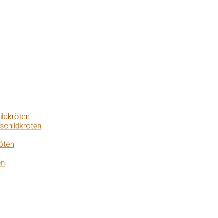
ildkröten
schildkröten
öten
en