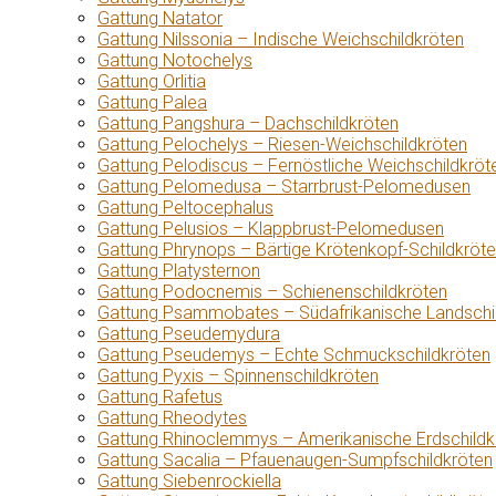
Gattung Natator
Gattung Nilssonia – Indische Weichschildkröten
Gattung Notochelys
Gattung Orlitia
Gattung Palea
Gattung Pangshura – Dachschildkröten
Gattung Pelochelys – Riesen-Weichschildkröten
Gattung Pelodiscus – Fernöstliche Weichschildkröt
Gattung Pelomedusa – Starrbrust-Pelomedusen
Gattung Peltocephalus
Gattung Pelusios – Klappbrust-Pelomedusen
Gattung Phrynops – Bärtige Krötenkopf-Schildkröt
Gattung Platysternon
Gattung Podocnemis – Schienenschildkröten
Gattung Psammobates – Südafrikanische Landschi
Gattung Pseudemydura
Gattung Pseudemys – Echte Schmuckschildkröten
Gattung Pyxis – Spinnenschildkröten
Gattung Rafetus
Gattung Rheodytes
Gattung Rhinoclemmys – Amerikanische Erdschildk
Gattung Sacalia – Pfauenaugen-Sumpfschildkröten
Gattung Siebenrockiella