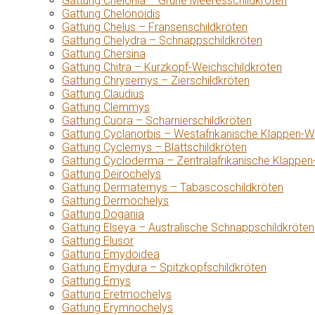
Gattung Chelonia – Grüne Meeresschildkröten
Gattung Chelonoidis
Gattung Chelus – Fransenschildkröten
Gattung Chelydra – Schnappschildkröten
Gattung Chersina
Gattung Chitra – Kurzkopf-Weichschildkröten
Gattung Chrysemys – Zierschildkröten
Gattung Claudius
Gattung Clemmys
Gattung Cuora – Scharnierschildkröten
Gattung Cyclanorbis – Westafrikanische Klappen-W
Gattung Cyclemys – Blattschildkröten
Gattung Cycloderma – Zentralafrikanische Klappen
Gattung Deirochelys
Gattung Dermatemys – Tabascoschildkröten
Gattung Dermochelys
Gattung Dogania
Gattung Elseya – Australische Schnappschildkröten
Gattung Elusor
Gattung Emydoidea
Gattung Emydura – Spitzkopfschildkröten
Gattung Emys
Gattung Eretmochelys
Gattung Erymnochelys