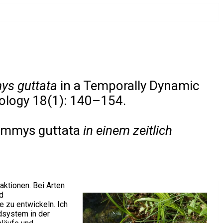
ys guttata
in a Temporally Dynamic
iology 18(1): 140–154.
emmys guttata
in einem zeitlich
ktionen. Bei Arten
d
 zu entwickeln. Ich
ndsystem in der