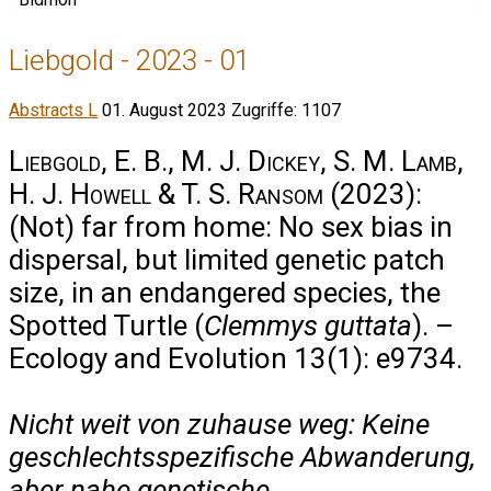
Liebgold - 2023 - 01
Abstracts L
01. August 2023
Zugriffe: 1107
Liebgold, E. B., M. J. Dickey, S. M. Lamb,
H. J. Howell & T. S. Ransom
(2023):
(Not) far from home: No sex bias in
dispersal, but limited genetic patch
size, in an endangered species, the
Spotted Turtle (
Clemmys guttata
). –
Ecology and Evolution 13(1): e9734.
Nicht weit von zuhause weg: Keine
geschlechtsspezifische Abwanderung,
aber nahe genetische