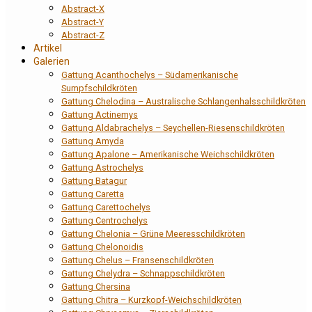
Abstract-X
Abstract-Y
Abstract-Z
Artikel
Galerien
Gattung Acanthochelys – Südamerikanische
Sumpfschildkröten
Gattung Chelodina – Australische Schlangenhalsschildkröten
Gattung Actinemys
Gattung Aldabrachelys – Seychellen-Riesenschildkröten
Gattung Amyda
Gattung Apalone – Amerikanische Weichschildkröten
Gattung Astrochelys
Gattung Batagur
Gattung Caretta
Gattung Carettochelys
Gattung Centrochelys
Gattung Chelonia – Grüne Meeresschildkröten
Gattung Chelonoidis
Gattung Chelus – Fransenschildkröten
Gattung Chelydra – Schnappschildkröten
Gattung Chersina
Gattung Chitra – Kurzkopf-Weichschildkröten