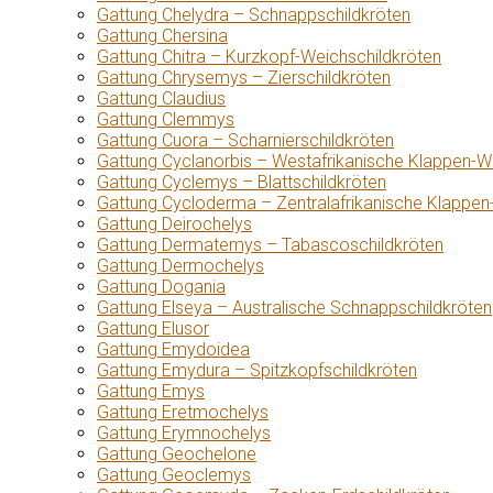
Gattung Chelydra – Schnappschildkröten
Gattung Chersina
Gattung Chitra – Kurzkopf-Weichschildkröten
Gattung Chrysemys – Zierschildkröten
Gattung Claudius
Gattung Clemmys
Gattung Cuora – Scharnierschildkröten
Gattung Cyclanorbis – Westafrikanische Klappen-W
Gattung Cyclemys – Blattschildkröten
Gattung Cycloderma – Zentralafrikanische Klappen
Gattung Deirochelys
Gattung Dermatemys – Tabascoschildkröten
Gattung Dermochelys
Gattung Dogania
Gattung Elseya – Australische Schnappschildkröten
Gattung Elusor
Gattung Emydoidea
Gattung Emydura – Spitzkopfschildkröten
Gattung Emys
Gattung Eretmochelys
Gattung Erymnochelys
Gattung Geochelone
Gattung Geoclemys