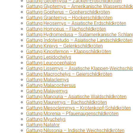
Gattung Geoemyda – Zacken-Erdschildkröten
Gattung Glyptemys – Amerikanische Wasserschildk
Gattung Gopherus – Gopherschildkröten
Gattung Graptemys – Höckerschildkröten
Gattung Heosemys – Asiatische Erdschildkröten
Gattung Homopus – Flachschildkröten
Gattung Hydromedusa – Südamerikanische Schlang
Gattung Indotestudo – Asiatische Landschildkröten
Gattung Kinixys – Gelenkschildkröten
Gattung Kinosternon – Klappschildkröten
Gattung Lepidochelys
Gattung Leucocephalon
Gattung Lissemys – Asiatische Klappen-Weichschil
Gattung Macrochelys – Geierschildkröten
Gattung Malaclemys
Gattung Malacochersus
Gattung Malayemys
Gattung Manouria – Asiatische Waldschildkröten
Gattung Mauremys – Bachschildkröten
Gattung Mesoclemmys – Krötenkopf-Schildkröten
Gattung Morenia – Pfauenaugenschildkröten
Gattung Myuchelys
Gattung Natator
Gattung Nilssonia – Indische Weichschildkröten