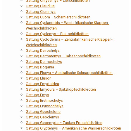
Gattung Chrysemys – Zierschildkröten
Gattung Claudius
Gattung Clemmys
Gattung Cuora – Scharnierschildkröten
Gattung Cyclanorbis – Westafrikanische Klappen-
Weichschildkröten
Gattung Cyclemys – Blattschildkröten
Gattung Cycloderma – Zentralafrikanische Klappen-
Weichschildkröten
Gattung Deirochelys
Gattung Dermatemys – Tabascoschildkröten
Gattung Dermochelys
Gattung Dogania
Gattung Elseya – Australische Schnappschildkröten
Gattung Elusor
Gattung Emydoidea
Gattung Emydura – Spitzkopfschildkröten
Gattung Emys
Gattung Eretmochelys
Gattung Erymnochelys
Gattung Geochelone
Gattung Geoclemys
Gattung Geoemyda – Zacken-Erdschildkröten
Gattung Glyptemys – Amerikanische Wasserschildkröten