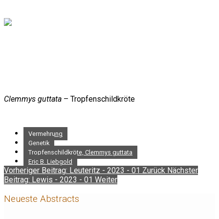
Clemmys guttata
– Tropfenschildkröte
Vermehrung
Genetik
Tropfenschildkröte, Clemmys guttata
Eric B. Liebgold
Vorheriger Beitrag: Leuteritz - 2023 - 01
Zurück
Nächster
Beitrag: Lewis - 2023 - 01
Weiter
Neueste Abstracts