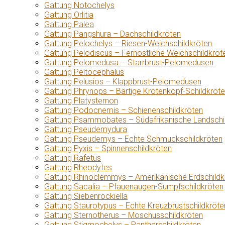
Gattung Notochelys
Gattung Orlitia
Gattung Palea
Gattung Pangshura – Dachschildkröten
Gattung Pelochelys – Riesen-Weichschildkröten
Gattung Pelodiscus – Fernöstliche Weichschildkröt
Gattung Pelomedusa – Starrbrust-Pelomedusen
Gattung Peltocephalus
Gattung Pelusios – Klappbrust-Pelomedusen
Gattung Phrynops – Bärtige Krötenkopf-Schildkröt
Gattung Platysternon
Gattung Podocnemis – Schienenschildkröten
Gattung Psammobates – Südafrikanische Landschi
Gattung Pseudemydura
Gattung Pseudemys – Echte Schmuckschildkröten
Gattung Pyxis – Spinnenschildkröten
Gattung Rafetus
Gattung Rheodytes
Gattung Rhinoclemmys – Amerikanische Erdschildk
Gattung Sacalia – Pfauenaugen-Sumpfschildkröten
Gattung Siebenrockiella
Gattung Staurotypus – Echte Kreuzbrustschildkröte
Gattung Sternotherus – Moschusschildkröten
Gattung Stigmochelys – Pantherschildkröten