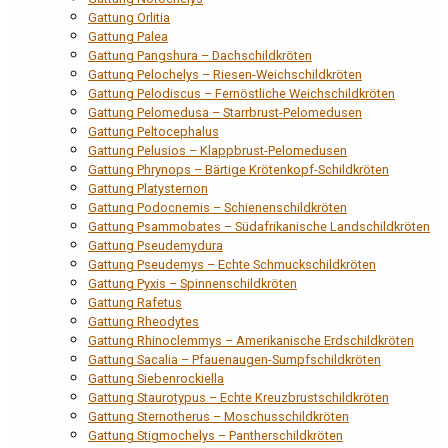
Gattung Orlitia
Gattung Palea
Gattung Pangshura – Dachschildkröten
Gattung Pelochelys – Riesen-Weichschildkröten
Gattung Pelodiscus – Fernöstliche Weichschildkröten
Gattung Pelomedusa – Starrbrust-Pelomedusen
Gattung Peltocephalus
Gattung Pelusios – Klappbrust-Pelomedusen
Gattung Phrynops – Bärtige Krötenkopf-Schildkröten
Gattung Platysternon
Gattung Podocnemis – Schienenschildkröten
Gattung Psammobates – Südafrikanische Landschildkröten
Gattung Pseudemydura
Gattung Pseudemys – Echte Schmuckschildkröten
Gattung Pyxis – Spinnenschildkröten
Gattung Rafetus
Gattung Rheodytes
Gattung Rhinoclemmys – Amerikanische Erdschildkröten
Gattung Sacalia – Pfauenaugen-Sumpfschildkröten
Gattung Siebenrockiella
Gattung Staurotypus – Echte Kreuzbrustschildkröten
Gattung Sternotherus – Moschusschildkröten
Gattung Stigmochelys – Pantherschildkröten