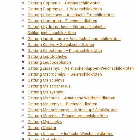
Gattung Gopherus – Gopherschildkröten
Gattung Graptemys – Höckerschildkröten
Gattung Heosemys – Asiatische Erdschildkröten
Gattung Homopus – Flachschildkröten
Gattung Hydromedusa – Südamerikanische
Schlangenhalsschildkröten
Gattung Indotestudo – Asiatische Landschildkröten
Gattung Kinixys – Gelenkschildkröten
Gattung Kinosternon – Klappschildkröten
Gattung Lepidochelys
Gattung Leucocephalon
Gattung Lissemys – Asiatische Klappen-Weichschildkröten
Gattung Macrochelys – Geierschildkröten
Gattung Malaclemys
Gattung Malacochersus
Gattung Malayemys
Gattung Manouria – Asiatische Waldschildkröten
Gattung Mauremys – Bachschildkröten
Gattung Mesoclemmys – Krötenkopf-Schildkröten
Gattung Morenia – Pfauenaugenschildkröten
Gattung Myuchelys
Gattung Natator
Gattung Nilssonia – Indische Weichschildkröten
Gattung Notochelys