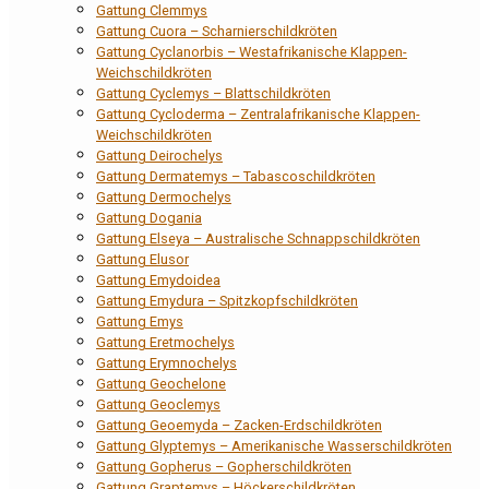
Gattung Clemmys
Gattung Cuora – Scharnierschildkröten
Gattung Cyclanorbis – Westafrikanische Klappen-
Weichschildkröten
Gattung Cyclemys – Blattschildkröten
Gattung Cycloderma – Zentralafrikanische Klappen-
Weichschildkröten
Gattung Deirochelys
Gattung Dermatemys – Tabascoschildkröten
Gattung Dermochelys
Gattung Dogania
Gattung Elseya – Australische Schnappschildkröten
Gattung Elusor
Gattung Emydoidea
Gattung Emydura – Spitzkopfschildkröten
Gattung Emys
Gattung Eretmochelys
Gattung Erymnochelys
Gattung Geochelone
Gattung Geoclemys
Gattung Geoemyda – Zacken-Erdschildkröten
Gattung Glyptemys – Amerikanische Wasserschildkröten
Gattung Gopherus – Gopherschildkröten
Gattung Graptemys – Höckerschildkröten