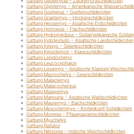
Gattung Geoemyda – Zacken-Erdschildkröten
Gattung Glyptemys – Amerikanische Wasserschildk
Gattung Gopherus – Gopherschildkröten
Gattung Graptemys – Höckerschildkröten
Gattung Heosemys – Asiatische Erdschildkröten
Gattung Homopus – Flachschildkröten
Gattung Hydromedusa – Südamerikanische Schlang
Gattung Indotestudo – Asiatische Landschildkröten
Gattung Kinixys – Gelenkschildkröten
Gattung Kinosternon – Klappschildkröten
Gattung Lepidochelys
Gattung Leucocephalon
Gattung Lissemys – Asiatische Klappen-Weichschil
Gattung Macrochelys – Geierschildkröten
Gattung Malaclemys
Gattung Malacochersus
Gattung Malayemys
Gattung Manouria – Asiatische Waldschildkröten
Gattung Mauremys – Bachschildkröten
Gattung Mesoclemmys – Krötenkopf-Schildkröten
Gattung Morenia – Pfauenaugenschildkröten
Gattung Myuchelys
Gattung Natator
Gattung Nilssonia – Indische Weichschildkröten