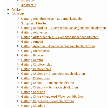
Abstract-Y
Abstract-Z
Artikel
Galerien
Gattung Acanthochelys – Südamerikanische
Sumpfschildkröten
Gattung Chelodina – Australische Schlangenhalsschildkröten
Gattung Actinemys
Gattung Aldabrachelys – Seychellen-Riesenschildkröten
Gattung Amyda
Gattung Apalone – Amerikanische Weichschildkröten
Gattung Astrochelys
Gattung Batagur
Gattung Caretta
Gattung Carettochelys
Gattung Centrochelys
Gattung Chelonia – Grüne Meeresschildkröten
Gattung Chelonoidis
Gattung Chelus – Fransenschildkröten
Gattung Chelydra – Schnappschildkröten
Gattung Chersina
Gattung Chitra – Kurzkopf-Weichschildkröten
Gattung Chrysemys – Zierschildkröten
Gattung Claudius