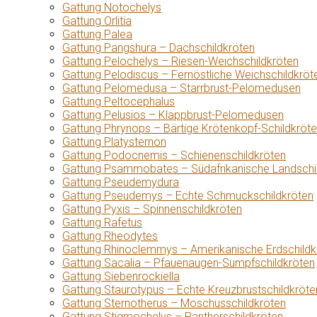
Gattung Notochelys
Gattung Orlitia
Gattung Palea
Gattung Pangshura – Dachschildkröten
Gattung Pelochelys – Riesen-Weichschildkröten
Gattung Pelodiscus – Fernöstliche Weichschildkröt
Gattung Pelomedusa – Starrbrust-Pelomedusen
Gattung Peltocephalus
Gattung Pelusios – Klappbrust-Pelomedusen
Gattung Phrynops – Bärtige Krötenkopf-Schildkröt
Gattung Platysternon
Gattung Podocnemis – Schienenschildkröten
Gattung Psammobates – Südafrikanische Landschi
Gattung Pseudemydura
Gattung Pseudemys – Echte Schmuckschildkröten
Gattung Pyxis – Spinnenschildkröten
Gattung Rafetus
Gattung Rheodytes
Gattung Rhinoclemmys – Amerikanische Erdschildk
Gattung Sacalia – Pfauenaugen-Sumpfschildkröten
Gattung Siebenrockiella
Gattung Staurotypus – Echte Kreuzbrustschildkröte
Gattung Sternotherus – Moschusschildkröten
Gattung Stigmochelys – Pantherschildkröten