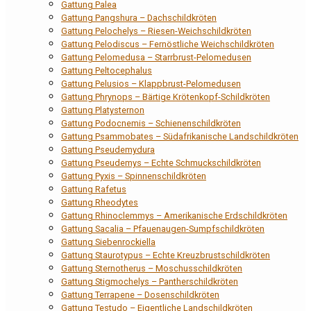
Gattung Palea
Gattung Pangshura – Dachschildkröten
Gattung Pelochelys – Riesen-Weichschildkröten
Gattung Pelodiscus – Fernöstliche Weichschildkröten
Gattung Pelomedusa – Starrbrust-Pelomedusen
Gattung Peltocephalus
Gattung Pelusios – Klappbrust-Pelomedusen
Gattung Phrynops – Bärtige Krötenkopf-Schildkröten
Gattung Platysternon
Gattung Podocnemis – Schienenschildkröten
Gattung Psammobates – Südafrikanische Landschildkröten
Gattung Pseudemydura
Gattung Pseudemys – Echte Schmuckschildkröten
Gattung Pyxis – Spinnenschildkröten
Gattung Rafetus
Gattung Rheodytes
Gattung Rhinoclemmys – Amerikanische Erdschildkröten
Gattung Sacalia – Pfauenaugen-Sumpfschildkröten
Gattung Siebenrockiella
Gattung Staurotypus – Echte Kreuzbrustschildkröten
Gattung Sternotherus – Moschusschildkröten
Gattung Stigmochelys – Pantherschildkröten
Gattung Terrapene – Dosenschildkröten
Gattung Testudo – Eigentliche Landschildkröten