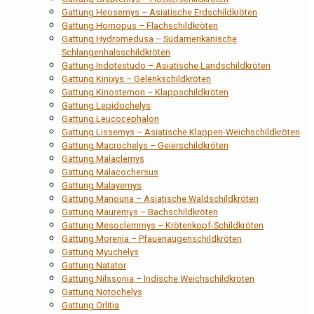
Gattung Heosemys – Asiatische Erdschildkröten
Gattung Homopus – Flachschildkröten
Gattung Hydromedusa – Südamerikanische
Schlangenhalsschildkröten
Gattung Indotestudo – Asiatische Landschildkröten
Gattung Kinixys – Gelenkschildkröten
Gattung Kinosternon – Klappschildkröten
Gattung Lepidochelys
Gattung Leucocephalon
Gattung Lissemys – Asiatische Klappen-Weichschildkröten
Gattung Macrochelys – Geierschildkröten
Gattung Malaclemys
Gattung Malacochersus
Gattung Malayemys
Gattung Manouria – Asiatische Waldschildkröten
Gattung Mauremys – Bachschildkröten
Gattung Mesoclemmys – Krötenkopf-Schildkröten
Gattung Morenia – Pfauenaugenschildkröten
Gattung Myuchelys
Gattung Natator
Gattung Nilssonia – Indische Weichschildkröten
Gattung Notochelys
Gattung Orlitia