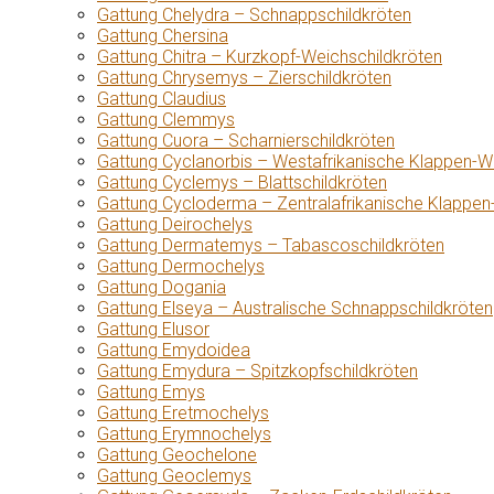
Gattung Chelydra – Schnappschildkröten
Gattung Chersina
Gattung Chitra – Kurzkopf-Weichschildkröten
Gattung Chrysemys – Zierschildkröten
Gattung Claudius
Gattung Clemmys
Gattung Cuora – Scharnierschildkröten
Gattung Cyclanorbis – Westafrikanische Klappen-W
Gattung Cyclemys – Blattschildkröten
Gattung Cycloderma – Zentralafrikanische Klappen
Gattung Deirochelys
Gattung Dermatemys – Tabascoschildkröten
Gattung Dermochelys
Gattung Dogania
Gattung Elseya – Australische Schnappschildkröten
Gattung Elusor
Gattung Emydoidea
Gattung Emydura – Spitzkopfschildkröten
Gattung Emys
Gattung Eretmochelys
Gattung Erymnochelys
Gattung Geochelone
Gattung Geoclemys