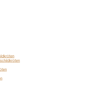
ildkröten
schildkröten
öten
en