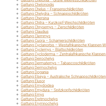
Gattung Chelonia – Grüne Meeresschildkröten
Gattung Chelonoidis
Gattung Chelus – Fransenschildkröten
Gattung Chelydra – Schnappschildkröten
Gattung Chersina
Gattung Chitra – Kurzkopf-Weichschildkröten
Gattung Chrysemys – Zierschildkröten
Gattung Claudius
Gattung Clemmys
Gattung Cuora – Scharnierschildkröten
Gattung Cyclanorbis – Westafrikanische Klappen-W
Gattung Cyclemys – Blattschildkröten
Gattung Cycloderma – Zentralafrikanische Klappen
Gattung Deirochelys
Gattung Dermatemys – Tabascoschildkröten
Gattung Dermochelys
Gattung Dogania
Gattung Elseya – Australische Schnappschildkröten
Gattung Elusor
Gattung Emydoidea
Gattung Emydura – Spitzkopfschildkröten
Gattung Emys
Gattung Eretmochelys
Gattung Erymnochelys