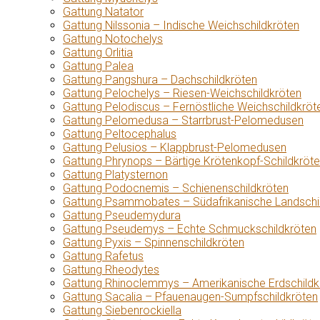
Gattung Natator
Gattung Nilssonia – Indische Weichschildkröten
Gattung Notochelys
Gattung Orlitia
Gattung Palea
Gattung Pangshura – Dachschildkröten
Gattung Pelochelys – Riesen-Weichschildkröten
Gattung Pelodiscus – Fernöstliche Weichschildkröt
Gattung Pelomedusa – Starrbrust-Pelomedusen
Gattung Peltocephalus
Gattung Pelusios – Klappbrust-Pelomedusen
Gattung Phrynops – Bärtige Krötenkopf-Schildkröt
Gattung Platysternon
Gattung Podocnemis – Schienenschildkröten
Gattung Psammobates – Südafrikanische Landschi
Gattung Pseudemydura
Gattung Pseudemys – Echte Schmuckschildkröten
Gattung Pyxis – Spinnenschildkröten
Gattung Rafetus
Gattung Rheodytes
Gattung Rhinoclemmys – Amerikanische Erdschildk
Gattung Sacalia – Pfauenaugen-Sumpfschildkröten
Gattung Siebenrockiella