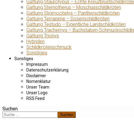
Gattung Staurotypus – Echte Kreuzbrustschildkröte
Gattung Sternotherus – Moschusschildkröten
Gattung Stigmochelys – Pantherschildkröten
Gattung Terrapene – Dosenschildkröten
Gattung Testudo – Eigentliche Landschildkröten
Gattung Trachemys – Buchstaben-Schmuckschildk
Gattung Trionyx
Hybriden
Schildkrötenschmuck
Sonstiges
Sonstiges
Impressum
Datenschutzerklärung
Disclaimer
Nomenklatur
Unser Team
Unser Logo
RSS Feed
Suchen
Suchen