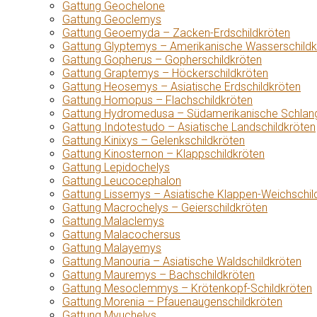
Gattung Geochelone
Gattung Geoclemys
Gattung Geoemyda – Zacken-Erdschildkröten
Gattung Glyptemys – Amerikanische Wasserschildk
Gattung Gopherus – Gopherschildkröten
Gattung Graptemys – Höckerschildkröten
Gattung Heosemys – Asiatische Erdschildkröten
Gattung Homopus – Flachschildkröten
Gattung Hydromedusa – Südamerikanische Schlang
Gattung Indotestudo – Asiatische Landschildkröten
Gattung Kinixys – Gelenkschildkröten
Gattung Kinosternon – Klappschildkröten
Gattung Lepidochelys
Gattung Leucocephalon
Gattung Lissemys – Asiatische Klappen-Weichschil
Gattung Macrochelys – Geierschildkröten
Gattung Malaclemys
Gattung Malacochersus
Gattung Malayemys
Gattung Manouria – Asiatische Waldschildkröten
Gattung Mauremys – Bachschildkröten
Gattung Mesoclemmys – Krötenkopf-Schildkröten
Gattung Morenia – Pfauenaugenschildkröten
Gattung Myuchelys