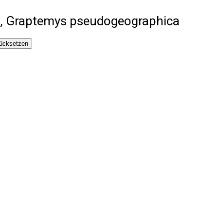
e, Graptemys pseudogeographica
ücksetzen