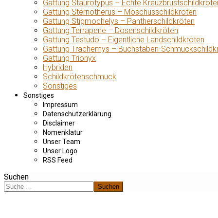
Gattung Staurotypus – Echte Kreuzbrustschildkröte
Gattung Sternotherus – Moschusschildkröten
Gattung Stigmochelys – Pantherschildkröten
Gattung Terrapene – Dosenschildkröten
Gattung Testudo – Eigentliche Landschildkröten
Gattung Trachemys – Buchstaben-Schmuckschildk
Gattung Trionyx
Hybriden
Schildkrötenschmuck
Sonstiges
Sonstiges
Impressum
Datenschutzerklärung
Disclaimer
Nomenklatur
Unser Team
Unser Logo
RSS Feed
Suchen
Suchen