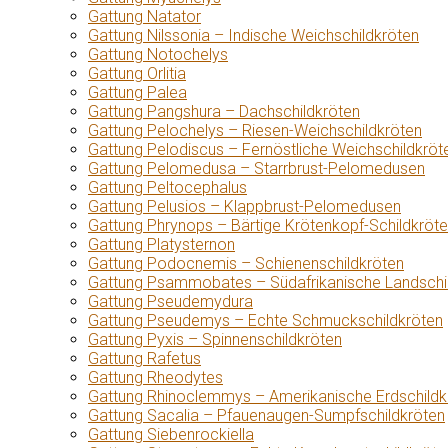
Gattung Natator
Gattung Nilssonia – Indische Weichschildkröten
Gattung Notochelys
Gattung Orlitia
Gattung Palea
Gattung Pangshura – Dachschildkröten
Gattung Pelochelys – Riesen-Weichschildkröten
Gattung Pelodiscus – Fernöstliche Weichschildkröt
Gattung Pelomedusa – Starrbrust-Pelomedusen
Gattung Peltocephalus
Gattung Pelusios – Klappbrust-Pelomedusen
Gattung Phrynops – Bärtige Krötenkopf-Schildkröt
Gattung Platysternon
Gattung Podocnemis – Schienenschildkröten
Gattung Psammobates – Südafrikanische Landschi
Gattung Pseudemydura
Gattung Pseudemys – Echte Schmuckschildkröten
Gattung Pyxis – Spinnenschildkröten
Gattung Rafetus
Gattung Rheodytes
Gattung Rhinoclemmys – Amerikanische Erdschildk
Gattung Sacalia – Pfauenaugen-Sumpfschildkröten
Gattung Siebenrockiella