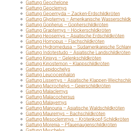
Gattung Geochelone
Gattung Geoclemys
Gattung Geoemyda – Zacken-Erdschildkröten
Gattung Glyptemys – Amerikanische Wasserschildk
Gattung Gopherus – Gopherschildkröten
Gattung Graptemys – Höckerschildkröten
Gattung Heosemys – Asiatische Erdschildkröten
Gattung Homopus – Flachschildkröten
Gattung Hydromedusa – Südamerikanische Schlang
Gattung Indotestudo – Asiatische Landschildkröten
Gattung Kinixys – Gelenkschildkröten
Gattung Kinosternon – Klappschildkröten
Gattung Lepidochelys
Gattung Leucocephalon
Gattung Lissemys – Asiatische Klappen-Weichschil
Gattung Macrochelys – Geierschildkröten
Gattung Malaclemys
Gattung Malacochersus
Gattung Malayemys
Gattung Manouria – Asiatische Waldschildkröten
Gattung Mauremys – Bachschildkröten
Gattung Mesoclemmys – Krötenkopf-Schildkröten
Gattung Morenia – Pfauenaugenschildkröten
Gattung Myuchelys