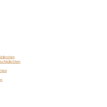
ildkröten
schildkröten
öten
en