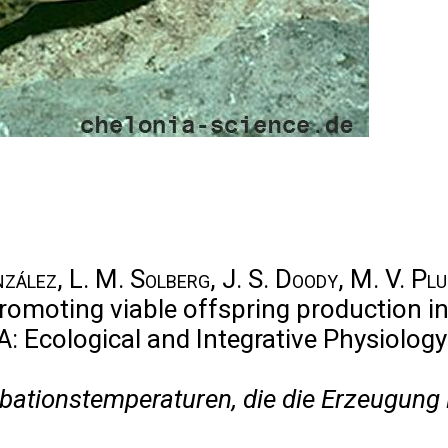
nzález, L. M. Solberg, J. S. Doody, M. V. Pl
romoting viable offspring production in 
: Ecological and Integrative Physiolog
ubationstemperaturen, die die Erzeugun