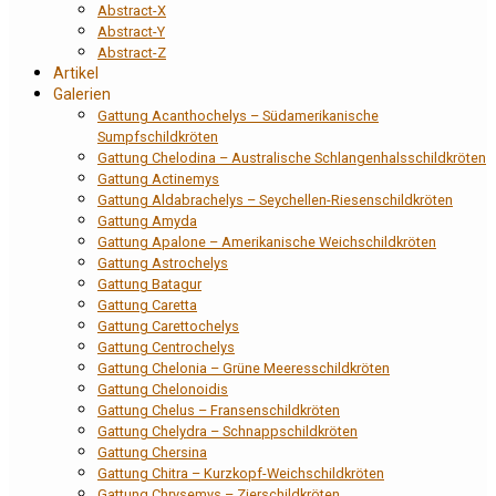
Abstract-X
Abstract-Y
Abstract-Z
Artikel
Galerien
Gattung Acanthochelys – Südamerikanische
Sumpfschildkröten
Gattung Chelodina – Australische Schlangenhalsschildkröten
Gattung Actinemys
Gattung Aldabrachelys – Seychellen-Riesenschildkröten
Gattung Amyda
Gattung Apalone – Amerikanische Weichschildkröten
Gattung Astrochelys
Gattung Batagur
Gattung Caretta
Gattung Carettochelys
Gattung Centrochelys
Gattung Chelonia – Grüne Meeresschildkröten
Gattung Chelonoidis
Gattung Chelus – Fransenschildkröten
Gattung Chelydra – Schnappschildkröten
Gattung Chersina
Gattung Chitra – Kurzkopf-Weichschildkröten
Gattung Chrysemys – Zierschildkröten