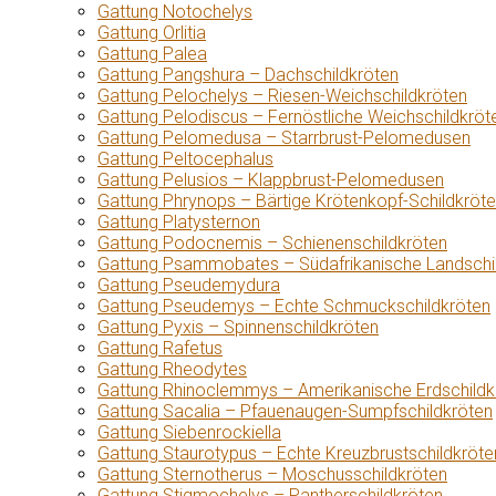
Gattung Notochelys
Gattung Orlitia
Gattung Palea
Gattung Pangshura – Dachschildkröten
Gattung Pelochelys – Riesen-Weichschildkröten
Gattung Pelodiscus – Fernöstliche Weichschildkröt
Gattung Pelomedusa – Starrbrust-Pelomedusen
Gattung Peltocephalus
Gattung Pelusios – Klappbrust-Pelomedusen
Gattung Phrynops – Bärtige Krötenkopf-Schildkröt
Gattung Platysternon
Gattung Podocnemis – Schienenschildkröten
Gattung Psammobates – Südafrikanische Landschi
Gattung Pseudemydura
Gattung Pseudemys – Echte Schmuckschildkröten
Gattung Pyxis – Spinnenschildkröten
Gattung Rafetus
Gattung Rheodytes
Gattung Rhinoclemmys – Amerikanische Erdschildk
Gattung Sacalia – Pfauenaugen-Sumpfschildkröten
Gattung Siebenrockiella
Gattung Staurotypus – Echte Kreuzbrustschildkröte
Gattung Sternotherus – Moschusschildkröten
Gattung Stigmochelys – Pantherschildkröten