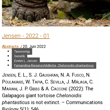
Jensen - 2022 - 01
Abstracts J
20. Juni 2022
Taxonomie
Genetik
Evelyn L. Jensen
Fernandina-Riesenschildkröte, Chelonoidis phantasticus
Jensen, E. L., S. J. Gaughran, N. A. Fusco, N.
Poulakakis, W. Tapia, C. Sevilla, J. Málaga, C.
Mariani, J. P. Gibbs & A. Caccone
(2022): The
Galapagos giant tortoise
Chelonoidis
phantasticus
is not extinct. – Communications
Biology 5(1): 546.