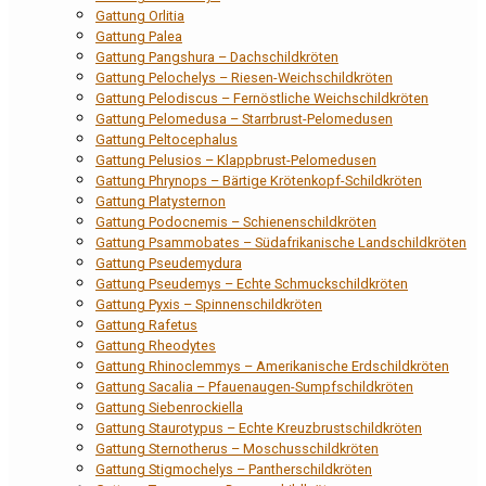
Gattung Orlitia
Gattung Palea
Gattung Pangshura – Dachschildkröten
Gattung Pelochelys – Riesen-Weichschildkröten
Gattung Pelodiscus – Fernöstliche Weichschildkröten
Gattung Pelomedusa – Starrbrust-Pelomedusen
Gattung Peltocephalus
Gattung Pelusios – Klappbrust-Pelomedusen
Gattung Phrynops – Bärtige Krötenkopf-Schildkröten
Gattung Platysternon
Gattung Podocnemis – Schienenschildkröten
Gattung Psammobates – Südafrikanische Landschildkröten
Gattung Pseudemydura
Gattung Pseudemys – Echte Schmuckschildkröten
Gattung Pyxis – Spinnenschildkröten
Gattung Rafetus
Gattung Rheodytes
Gattung Rhinoclemmys – Amerikanische Erdschildkröten
Gattung Sacalia – Pfauenaugen-Sumpfschildkröten
Gattung Siebenrockiella
Gattung Staurotypus – Echte Kreuzbrustschildkröten
Gattung Sternotherus – Moschusschildkröten
Gattung Stigmochelys – Pantherschildkröten