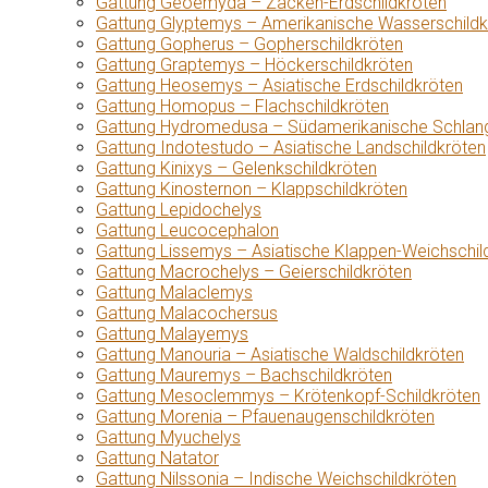
Gattung Geoemyda – Zacken-Erdschildkröten
Gattung Glyptemys – Amerikanische Wasserschildk
Gattung Gopherus – Gopherschildkröten
Gattung Graptemys – Höckerschildkröten
Gattung Heosemys – Asiatische Erdschildkröten
Gattung Homopus – Flachschildkröten
Gattung Hydromedusa – Südamerikanische Schlang
Gattung Indotestudo – Asiatische Landschildkröten
Gattung Kinixys – Gelenkschildkröten
Gattung Kinosternon – Klappschildkröten
Gattung Lepidochelys
Gattung Leucocephalon
Gattung Lissemys – Asiatische Klappen-Weichschil
Gattung Macrochelys – Geierschildkröten
Gattung Malaclemys
Gattung Malacochersus
Gattung Malayemys
Gattung Manouria – Asiatische Waldschildkröten
Gattung Mauremys – Bachschildkröten
Gattung Mesoclemmys – Krötenkopf-Schildkröten
Gattung Morenia – Pfauenaugenschildkröten
Gattung Myuchelys
Gattung Natator
Gattung Nilssonia – Indische Weichschildkröten