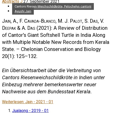
Abstracts J
27. September 2021
Cantors Riesen-Weichschildkröte, Pelochelys cantorii
Ayushi Jain
Jain, A., F. Cavada-Blanco, M. J. Palot, S. Das, V.
Deepak & A. Das
(2021): A Review of Distribution
of Cantor's Giant Softshell Turtle in India Along
with Multiple Notable New Records from Kerala
State. – Chelonian Conservation and Biology
20(1): 125–132.
Ein Übersichtsarbeit über die Verbreitung von
Cantors Riesenweichschildkröte in Indien unter
Einbezug mehrerer bemerkenswerter neuer
Nachweise aus dem Bundesstaat Kerala.
Weiterlesen: Jain - 2021 - 01
Jualaong - 2019 - 01