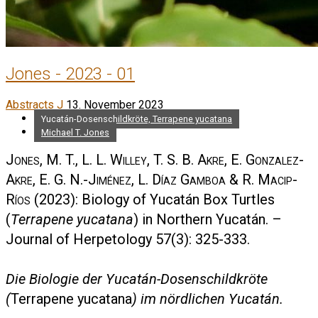
Jones - 2023 - 01
Abstracts J
13. November 2023
Yucatán-Dosenschildkröte, Terrapene yucatana
Michael T. Jones
Jones, M. T., L. L. Willey, T. S. B. Akre, E. Gonzalez-
Akre, E. G. N.-Jiménez, L. Díaz Gamboa & R. Macip-
Ríos
(2023): Biology of Yucatán Box Turtles
(
Terrapene yucatana
) in Northern Yucatán. –
Journal of Herpetology 57(3): 325-333.
Die Biologie der Yucatán-Dosenschildkröte
(
Terrapene yucatana
) im nördlichen Yucatán.