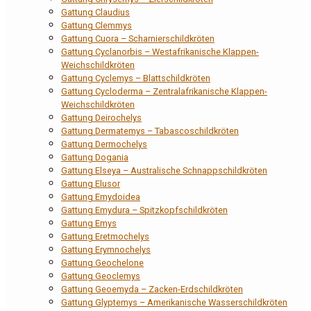
Gattung Claudius
Gattung Clemmys
Gattung Cuora – Scharnierschildkröten
Gattung Cyclanorbis – Westafrikanische Klappen-
Weichschildkröten
Gattung Cyclemys – Blattschildkröten
Gattung Cycloderma – Zentralafrikanische Klappen-
Weichschildkröten
Gattung Deirochelys
Gattung Dermatemys – Tabascoschildkröten
Gattung Dermochelys
Gattung Dogania
Gattung Elseya – Australische Schnappschildkröten
Gattung Elusor
Gattung Emydoidea
Gattung Emydura – Spitzkopfschildkröten
Gattung Emys
Gattung Eretmochelys
Gattung Erymnochelys
Gattung Geochelone
Gattung Geoclemys
Gattung Geoemyda – Zacken-Erdschildkröten
Gattung Glyptemys – Amerikanische Wasserschildkröten