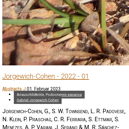
Jorgewich-Cohen - 2022 - 01
Abstracts J
01. Februar 2023
Arrauschildkröte, Podocnemis expansa
Gabriel Jorgewich-Cohen
Jorgewich-Cohen, G., S. W. Townsend, L. R. Padovese,
N. Klein, P. Praschag, C. R. Ferrara, S. Ettmar, S.
Menezes, A. P. Varani, J. Serano & M. R. Sánchez-