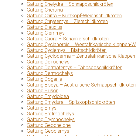
Gattung Chelydra – Schnappschildkröten
Gattung Chersina
Gattung Chitra – Kurzkopf-Weichschildkröten
Gattung Chrysemys – Zierschildkröten
Gattung Claudius
Gattung Clemmys
Gattung Cuora – Scharnierschildkröten
Gattung Cyclanorbis – Westafrikanische Klappen-W
Gattung Cyclemys – Blattschildkröten
Gattung Cycloderma – Zentralafrikanische Klappen
Gattung Deirochelys
Gattung Dermatemys – Tabascoschildkröten
Gattung Dermochelys
Gattung Dogania
Gattung Elseya – Australische Schnappschildkröten
Gattung Elusor
Gattung Emydoidea
Gattung Emydura – Spitzkopfschildkröten
Gattung Emys
Gattung Eretmochelys
Gattung Erymnochelys
Gattung Geochelone
Gattung Geoclemys