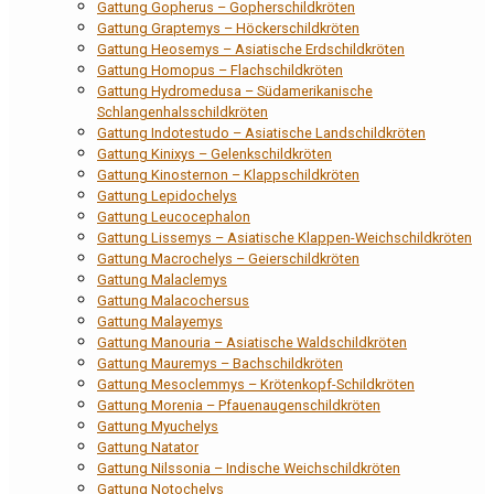
Gattung Gopherus – Gopherschildkröten
Gattung Graptemys – Höckerschildkröten
Gattung Heosemys – Asiatische Erdschildkröten
Gattung Homopus – Flachschildkröten
Gattung Hydromedusa – Südamerikanische
Schlangenhalsschildkröten
Gattung Indotestudo – Asiatische Landschildkröten
Gattung Kinixys – Gelenkschildkröten
Gattung Kinosternon – Klappschildkröten
Gattung Lepidochelys
Gattung Leucocephalon
Gattung Lissemys – Asiatische Klappen-Weichschildkröten
Gattung Macrochelys – Geierschildkröten
Gattung Malaclemys
Gattung Malacochersus
Gattung Malayemys
Gattung Manouria – Asiatische Waldschildkröten
Gattung Mauremys – Bachschildkröten
Gattung Mesoclemmys – Krötenkopf-Schildkröten
Gattung Morenia – Pfauenaugenschildkröten
Gattung Myuchelys
Gattung Natator
Gattung Nilssonia – Indische Weichschildkröten
Gattung Notochelys