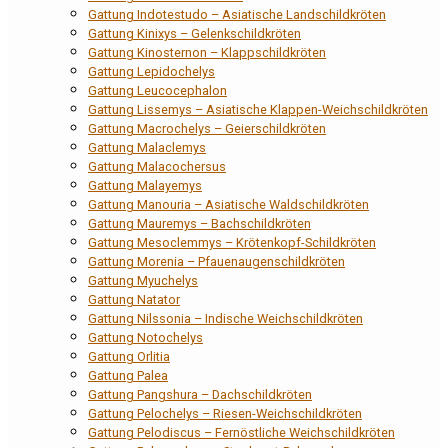
Gattung Indotestudo – Asiatische Landschildkröten
Gattung Kinixys – Gelenkschildkröten
Gattung Kinosternon – Klappschildkröten
Gattung Lepidochelys
Gattung Leucocephalon
Gattung Lissemys – Asiatische Klappen-Weichschildkröten
Gattung Macrochelys – Geierschildkröten
Gattung Malaclemys
Gattung Malacochersus
Gattung Malayemys
Gattung Manouria – Asiatische Waldschildkröten
Gattung Mauremys – Bachschildkröten
Gattung Mesoclemmys – Krötenkopf-Schildkröten
Gattung Morenia – Pfauenaugenschildkröten
Gattung Myuchelys
Gattung Natator
Gattung Nilssonia – Indische Weichschildkröten
Gattung Notochelys
Gattung Orlitia
Gattung Palea
Gattung Pangshura – Dachschildkröten
Gattung Pelochelys – Riesen-Weichschildkröten
Gattung Pelodiscus – Fernöstliche Weichschildkröten