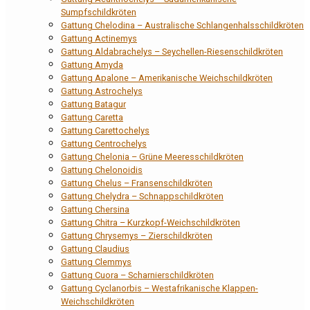
Sumpfschildkröten
Gattung Chelodina – Australische Schlangenhalsschildkröten
Gattung Actinemys
Gattung Aldabrachelys – Seychellen-Riesenschildkröten
Gattung Amyda
Gattung Apalone – Amerikanische Weichschildkröten
Gattung Astrochelys
Gattung Batagur
Gattung Caretta
Gattung Carettochelys
Gattung Centrochelys
Gattung Chelonia – Grüne Meeresschildkröten
Gattung Chelonoidis
Gattung Chelus – Fransenschildkröten
Gattung Chelydra – Schnappschildkröten
Gattung Chersina
Gattung Chitra – Kurzkopf-Weichschildkröten
Gattung Chrysemys – Zierschildkröten
Gattung Claudius
Gattung Clemmys
Gattung Cuora – Scharnierschildkröten
Gattung Cyclanorbis – Westafrikanische Klappen-
Weichschildkröten