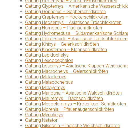
Gattung Geoemyda – Zacken-Erdschildkröten
Gattung Glyptemys – Amerikanische Wasserschildk
Gattung Gopherus – Gopherschildkröten
Gattung Graptemys – Höckerschildkröten
Gattung Heosemys – Asiatische Erdschildkröten
Gattung Homopus – Flachschildkröten
Gattung Hydromedusa – Südamerikanische Schlang
Gattung Indotestudo – Asiatische Landschildkröten
Gattung Kinixys – Gelenkschildkröten
Gattung Kinosternon – Klappschildkröten
Gattung Lepidochelys
Gattung Leucocephalon
Gattung Lissemys – Asiatische Klappen-Weichschil
Gattung Macrochelys – Geierschildkröten
Gattung Malaclemys
Gattung Malacochersus
Gattung Malayemys
Gattung Manouria – Asiatische Waldschildkröten
Gattung Mauremys – Bachschildkröten
Gattung Mesoclemmys – Krötenkopf-Schildkröten
Gattung Morenia – Pfauenaugenschildkröten
Gattung Myuchelys
Gattung Natator
Gattung Nilssonia – Indische Weichschildkröten