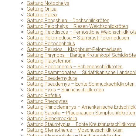
Gattung Notochelys
Gattung Orlitia
Gattung Palea
Gattung Pangshura – Dachschildkröten
Gattung Pelochelys – Riesen-Weichschildkröten
Gattung Pelodiscus – Fernöstliche Weichschildkröt
Gattung Pelomedusa – Starrbrust-Pelomedusen
Gattung Peltocephalus
Gattung Pelusios – Klappbrust-Pelomedusen
Gattung Phrynops – Bärtige Krötenkopf-Schildkröt
Gattung Platysternon
Gattung Podocnemis – Schienenschildkröten
Gattung Psammobates – Südafrikanische Landschi
Gattung Pseudemydura
Gattung Pseudemys – Echte Schmuckschildkröten
Gattung Pyxis – Spinnenschildkröten
Gattung Rafetus
Gattung Rheodytes
Gattung Rhinoclemmys – Amerikanische Erdschildk
Gattung Sacalia – Pfauenaugen-Sumpfschildkröten
Gattung Siebenrockiella
Gattung Staurotypus – Echte Kreuzbrustschildkröte
Gattung Sternotherus – Moschusschildkröten
Gattung Stigmochelys – Pantherschildkröten