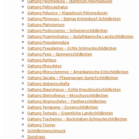
Gattung Pelomedusa – Starrbrust-Pelomedusen
Gattung Peltocephalus
Gattung Pelusios – Klappbrust-Pelomedusen
Gattung Phrynops – Bärtige Krötenkopf-Schildkröten
Gattung Platysternon
Gattung Podocnemis – Schienenschildkröten
Gattung Psammobates – Südafrikanische Landschildkröten
Gattung Pseudemydura
Gattung Pseudemys – Echte Schmuckschildkröten
Gattung Pyxis – Spinnenschildkröten
Gattung Rafetus
Gattung Rheodytes
Gattung Rhinoclemmys – Amerikanische Erdschildkröten
Gattung Sacalia – Pfauenaugen-Sumpfschildkröten
Gattung Siebenrockiella
Gattung Staurotypus – Echte Kreuzbrustschildkröten
Gattung Sternotherus – Moschusschildkröten
Gattung Stigmochelys – Pantherschildkröten
Gattung Terrapene – Dosenschildkröten
Gattung Testudo – Eigentliche Landschildkröten
Gattung Trachemys – Buchstaben-Schmuckschildkröten
Gattung Trionyx
Schildkrötenschmuck
Sonstiges