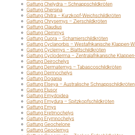
Gattung Chelydra – Schnappschildkröten
Gattung Chersina
Gattung Chitra – Kurzkopf-Weichschildkröten
Gattung Chrysemys – Zierschildkröten
Gattung Claudius
Gattung Clemmys
Gattung Cuora – Scharnierschildkröten
Gattung Cyclanorbis – Westafrikanische Klappen-W
Gattung Cyclemys – Blattschildkröten
Gattung Cycloderma – Zentralafrikanische Klappen
Gattung Deirochelys
Gattung Dermatemys – Tabascoschildkröten
Gattung Dermochelys
Gattung Dogania
Gattung Elseya – Australische Schnappschildkröten
Gattung Elusor
Gattung Emydoidea
Gattung Emydura – Spitzkopfschildkröten
Gattung Emys
Gattung Eretmochelys
Gattung Erymnochelys
Gattung Geochelone
Gattung Geoclemys