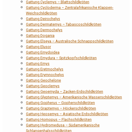
Gattung Cyclemys – Blattschildkröten
Gattung Cycloderma – Zentralafrikanische Klappen-
Weichschildkröten
Gattung Deirochelys
Gattung Dermatemys – Tabascoschildkröten
Gattung Dermochelys
Gattung Dogania
Gattung Elseya – Australische Schnappschildkröten
Gattung Elusor
Gattung Emydoidea
Gattung Emydura – Spitzkopfschildkröten
Gattung Emys
Gattung Eretmochelys
Gattung Erymnochelys
Gattung Geochelone
Gattung Geoclemys
Gattung Geoemyda – Zacken-Erdschildkröten
Gattung Glyptemys – Amerikanische Wasserschildkröten
Gattung Gopherus – Gopherschildkröten
Gattung Graptemys – Höckerschildkröten
Gattung Heosemys – Asiatische Erdschildkröten
Gattung Homopus – Flachschildkröten
Gattung Hydromedusa – Südamerikanische
Schlangenhalsschildkröten