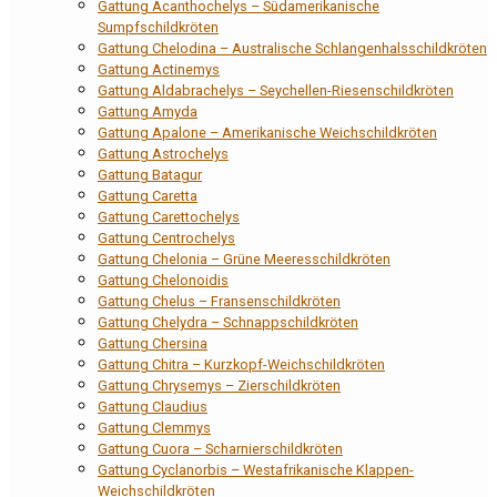
Gattung Acanthochelys – Südamerikanische
Sumpfschildkröten
Gattung Chelodina – Australische Schlangenhalsschildkröten
Gattung Actinemys
Gattung Aldabrachelys – Seychellen-Riesenschildkröten
Gattung Amyda
Gattung Apalone – Amerikanische Weichschildkröten
Gattung Astrochelys
Gattung Batagur
Gattung Caretta
Gattung Carettochelys
Gattung Centrochelys
Gattung Chelonia – Grüne Meeresschildkröten
Gattung Chelonoidis
Gattung Chelus – Fransenschildkröten
Gattung Chelydra – Schnappschildkröten
Gattung Chersina
Gattung Chitra – Kurzkopf-Weichschildkröten
Gattung Chrysemys – Zierschildkröten
Gattung Claudius
Gattung Clemmys
Gattung Cuora – Scharnierschildkröten
Gattung Cyclanorbis – Westafrikanische Klappen-
Weichschildkröten