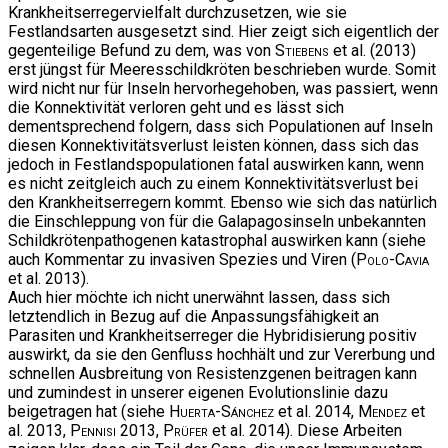
Krankheitserregervielfalt durchzusetzen, wie sie
Festlandsarten ausgesetzt sind. Hier zeigt sich eigentlich der
gegenteilige Befund zu dem, was von
Stiebens
et al. (2013)
erst jüngst für Meeresschildkröten beschrieben wurde. Somit
wird nicht nur für Inseln hervorhegehoben, was passiert, wenn
die Konnektivität verloren geht und es lässt sich
dementsprechend folgern, dass sich Populationen auf Inseln
diesen Konnektivitätsverlust leisten können, dass sich das
jedoch in Festlandspopulationen fatal auswirken kann, wenn
es nicht zeitgleich auch zu einem Konnektivitätsverlust bei
den Krankheitserregern kommt. Ebenso wie sich das natürlich
die Einschleppung von für die Galapagosinseln unbekannten
Schildkrötenpathogenen katastrophal auswirken kann (siehe
auch Kommentar zu invasiven Spezies und Viren (
Polo-Cavia
et al. 2013).
Auch hier möchte ich nicht unerwähnt lassen, dass sich
letztendlich in Bezug auf die Anpassungsfähigkeit an
Parasiten und Krankheitserreger die Hybridisierung positiv
auswirkt, da sie den Genfluss hochhält und zur Vererbung und
schnellen Ausbreitung von Resistenzgenen beitragen kann
und zumindest in unserer eigenen Evolutionslinie dazu
beigetragen hat (siehe
Huerta-Sánchez
et al. 2014,
Mendez
et
al. 2013,
Pennisi
2013,
Prüfer
et al. 2014). Diese Arbeiten