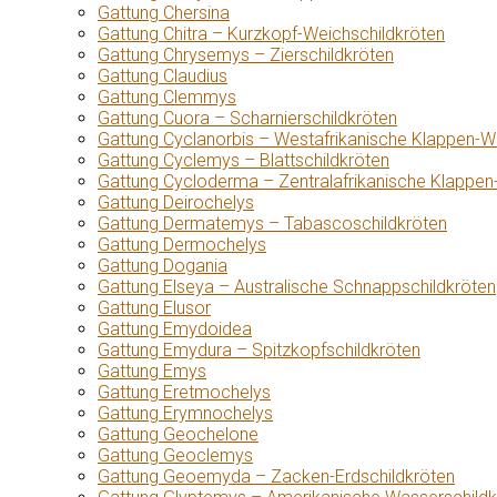
Gattung Chersina
Gattung Chitra – Kurzkopf-Weichschildkröten
Gattung Chrysemys – Zierschildkröten
Gattung Claudius
Gattung Clemmys
Gattung Cuora – Scharnierschildkröten
Gattung Cyclanorbis – Westafrikanische Klappen-W
Gattung Cyclemys – Blattschildkröten
Gattung Cycloderma – Zentralafrikanische Klappen
Gattung Deirochelys
Gattung Dermatemys – Tabascoschildkröten
Gattung Dermochelys
Gattung Dogania
Gattung Elseya – Australische Schnappschildkröten
Gattung Elusor
Gattung Emydoidea
Gattung Emydura – Spitzkopfschildkröten
Gattung Emys
Gattung Eretmochelys
Gattung Erymnochelys
Gattung Geochelone
Gattung Geoclemys
Gattung Geoemyda – Zacken-Erdschildkröten