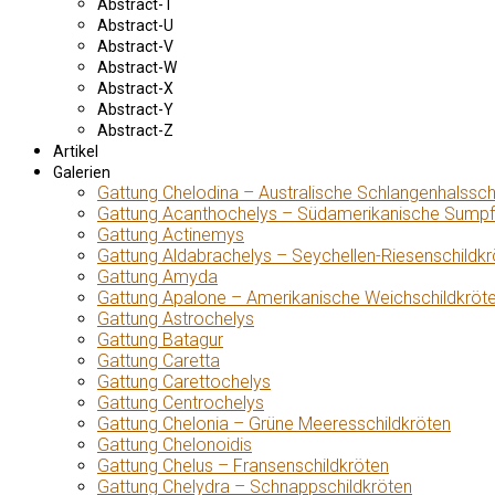
Abstract-T
Abstract-U
Abstract-V
Abstract-W
Abstract-X
Abstract-Y
Abstract-Z
Artikel
Galerien
Gattung Chelodina – Australische Schlangenhalssch
Gattung Acanthochelys – Südamerikanische Sumpf
Gattung Actinemys
Gattung Aldabrachelys – Seychellen-Riesenschildkr
Gattung Amyda
Gattung Apalone – Amerikanische Weichschildkröt
Gattung Astrochelys
Gattung Batagur
Gattung Caretta
Gattung Carettochelys
Gattung Centrochelys
Gattung Chelonia – Grüne Meeresschildkröten
Gattung Chelonoidis
Gattung Chelus – Fransenschildkröten
Gattung Chelydra – Schnappschildkröten