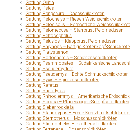
Gattung Orlitia
Gattung Palea
Gattung Pangshura – Dachschildkröten
Gattung Pelochelys – Riesen-Weichschildkröten
Gattung Pelodiscus – Fernöstliche Weichschildkröt
Gattung Pelomedusa – Starrbrust-Pelomedusen
Gattung Peltocephalus
Gattung Pelusios – Klappbrust-Pelomedusen
Gattung Phrynops – Bärtige Krötenkopf-Schildkröt
Gattung Platysternon
Gattung Podocnemis – Schienenschildkröten
Gattung Psammobates – Südafrikanische Landschi
Gattung Pseudemydura
Gattung Pseudemys – Echte Schmuckschildkröten
Gattung Pyxis – Spinnenschildkröten
Gattung Rafetus
Gattung Rheodytes
Gattung Rhinoclemmys – Amerikanische Erdschildk
Gattung Sacalia – Pfauenaugen-Sumpfschildkröten
Gattung Siebenrockiella
Gattung Staurotypus – Echte Kreuzbrustschildkröte
Gattung Sternotherus – Moschusschildkröten
Gattung Stigmochelys – Pantherschildkröten
Gattung Terrapene – Dosenschildkröten