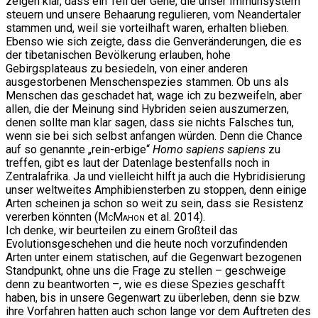
zeigen klar, dass ein Teil der Gene, die unser Immunsystem
steuern und unsere Behaarung regulieren, vom Neandertaler
stammen und, weil sie vorteilhaft waren, erhalten blieben.
Ebenso wie sich zeigte, dass die Genveränderungen, die es
der tibetanischen Bevölkerung erlauben, hohe
Gebirgsplateaus zu besiedeln, von einer anderen
ausgestorbenen Menschenspezies stammen. Ob uns als
Menschen das geschadet hat, wage ich zu bezweifeln, aber
allen, die der Meinung sind Hybriden seien auszumerzen,
denen sollte man klar sagen, dass sie nichts Falsches tun,
wenn sie bei sich selbst anfangen würden. Denn die Chance
auf so genannte „rein-erbige“
Homo sapiens sapiens
zu
treffen, gibt es laut der Datenlage bestenfalls noch in
Zentralafrika. Ja und vielleicht hilft ja auch die Hybridisierung
unser weltweites Amphibiensterben zu stoppen, denn einige
Arten scheinen ja schon so weit zu sein, dass sie Resistenz
vererben könnten (
McMahon
et al. 2014).
Ich denke, wir beurteilen zu einem Großteil das
Evolutionsgeschehen und die heute noch vorzufindenden
Arten unter einem statischen, auf die Gegenwart bezogenen
Standpunkt, ohne uns die Frage zu stellen – geschweige
denn zu beantworten –, wie es diese Spezies geschafft
haben, bis in unsere Gegenwart zu überleben, denn sie bzw.
ihre Vorfahren hatten auch schon lange vor dem Auftreten des