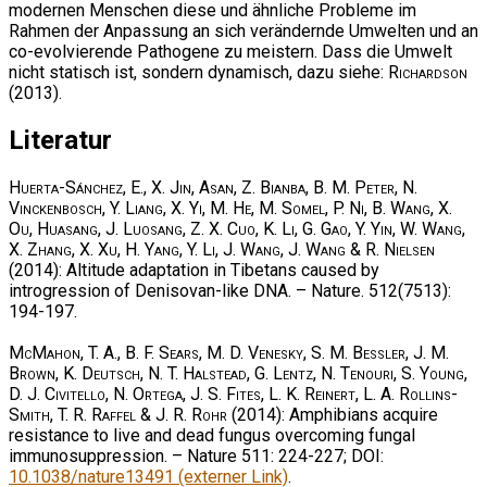
modernen Menschen diese und ähnliche Probleme im
Rahmen der Anpassung an sich verändernde Umwelten und an
co-evolvierende Pathogene zu meistern. Dass die Umwelt
nicht statisch ist, sondern dynamisch, dazu siehe:
Richardson
(2013).
Literatur
Huerta-Sánchez, E., X. Jin, Asan, Z. Bianba, B. M. Peter, N.
Vinckenbosch, Y. Liang, X. Yi, M. He, M. Somel, P. Ni, B. Wang, X.
Ou, Huasang, J. Luosang, Z. X. Cuo, K. Li, G. Gao, Y. Yin, W. Wang,
X. Zhang, X. Xu, H. Yang, Y. Li, J. Wang, J. Wang & R. Nielsen
(2014): Altitude adaptation in Tibetans caused by
introgression of Denisovan-like DNA. – Nature. 512(7513):
194-197.
McMahon, T. A., B. F. Sears, M. D. Venesky, S. M. Bessler, J. M.
Brown, K. Deutsch, N. T. Halstead, G. Lentz, N. Tenouri, S. Young,
D. J. Civitello, N. Ortega, J. S. Fites, L. K. Reinert, L. A. Rollins-
Smith, T. R. Raffel & J. R. Rohr
(2014): Amphibians acquire
resistance to live and dead fungus overcoming fungal
immunosuppression. – Nature 511: 224-227; DOI:
10.1038/nature13491 (externer Link)
.