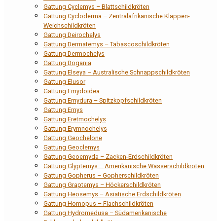
Gattung Cyclemys – Blattschildkröten
Gattung Cycloderma – Zentralafrikanische Klappen-
Weichschildkröten
Gattung Deirochelys
Gattung Dermatemys – Tabascoschildkröten
Gattung Dermochelys
Gattung Dogania
Gattung Elseya – Australische Schnappschildkröten
Gattung Elusor
Gattung Emydoidea
Gattung Emydura – Spitzkopfschildkröten
Gattung Emys
Gattung Eretmochelys
Gattung Erymnochelys
Gattung Geochelone
Gattung Geoclemys
Gattung Geoemyda – Zacken-Erdschildkröten
Gattung Glyptemys – Amerikanische Wasserschildkröten
Gattung Gopherus – Gopherschildkröten
Gattung Graptemys – Höckerschildkröten
Gattung Heosemys – Asiatische Erdschildkröten
Gattung Homopus – Flachschildkröten
Gattung Hydromedusa – Südamerikanische