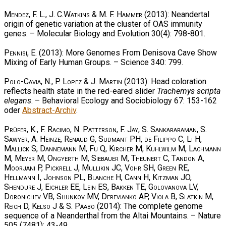
Mendez, F. L., J. C.Watkins & M. F. Hammer
(2013): Neandertal
origin of genetic variation at the cluster of OAS immunity
genes. – Molecular Biology and Evolution 30(4): 798-801.
Pennisi, E.
(2013): More Genomes From Denisova Cave Show
Mixing of Early Human Groups. – Science 340: 799.
Polo-Cavia, N., P. Lopez & J. Martin
(2013): Head coloration
reflects health state in the red-eared slider
Trachemys scripta
elegans
. – Behavioral Ecology and Sociobiology 67: 153-162
oder
Abstract-Archiv
.
Prüfer, K., F. Racimo, N. Patterson, F. Jay, S. Sankararaman, S.
Sawyer, A. Heinze, Renaud G, Sudmant PH, de Filippo C, Li H,
Mallick S, Dannemann M, Fu Q, Kircher M, Kuhlwilm M, Lachmann
M, Meyer M, Ongyerth M, Siebauer M, Theunert C, Tandon A,
Moorjani P, Pickrell J, Mullikin JC, Vohr SH, Green RE,
Hellmann I, Johnson PL, Blanche H, Cann H, Kitzman JO,
Shendure J, Eichler EE, Lein ES, Bakken TE, Golovanova LV,
Doronichev VB, Shunkov MV, Derevianko AP, Viola B, Slatkin M,
Reich D, Kelso J & S. Pääbo
(2014): The complete genome
sequence of a Neanderthal from the Altai Mountains. – Nature
505 (7481): 43-49.