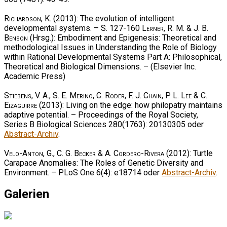
Richardson, K.
(2013): The evolution of intelligent
developmental systems. – S. 127-160
Lerner, R. M. & J. B.
Benson
(Hrsg.): Embodiment and Epigenesis: Theoretical and
methodological Issues in Understanding the Role of Biology
within Rational Developmental Systems Part A: Philosophical,
Theoretical and Biological Dimensions. – (Elsevier Inc.
Academic Press)
Stiebens, V. A., S. E. Merino, C. Roder, F. J. Chain, P. L. Lee & C.
Eizaguirre
(2013): Living on the edge: how philopatry maintains
adaptive potential. – Proceedings of the Royal Society,
Series B Biological Sciences 280(1763): 20130305 oder
Abstract-Archiv
.
Velo-Anton, G., C. G. Becker & A. Cordero-Rivera
(2012): Turtle
Carapace Anomalies: The Roles of Genetic Diversity and
Environment. – PLoS One 6(4): e18714 oder
Abstract-Archiv
.
Galerien