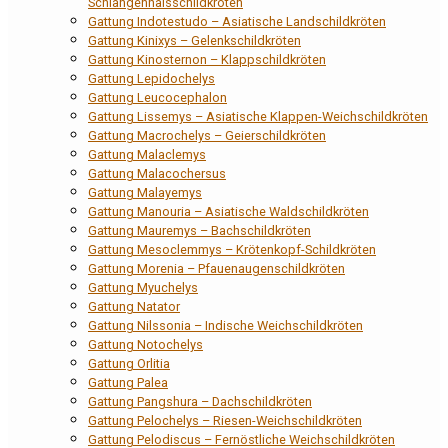
Schlangenhalsschildkröten
Gattung Indotestudo – Asiatische Landschildkröten
Gattung Kinixys – Gelenkschildkröten
Gattung Kinosternon – Klappschildkröten
Gattung Lepidochelys
Gattung Leucocephalon
Gattung Lissemys – Asiatische Klappen-Weichschildkröten
Gattung Macrochelys – Geierschildkröten
Gattung Malaclemys
Gattung Malacochersus
Gattung Malayemys
Gattung Manouria – Asiatische Waldschildkröten
Gattung Mauremys – Bachschildkröten
Gattung Mesoclemmys – Krötenkopf-Schildkröten
Gattung Morenia – Pfauenaugenschildkröten
Gattung Myuchelys
Gattung Natator
Gattung Nilssonia – Indische Weichschildkröten
Gattung Notochelys
Gattung Orlitia
Gattung Palea
Gattung Pangshura – Dachschildkröten
Gattung Pelochelys – Riesen-Weichschildkröten
Gattung Pelodiscus – Fernöstliche Weichschildkröten