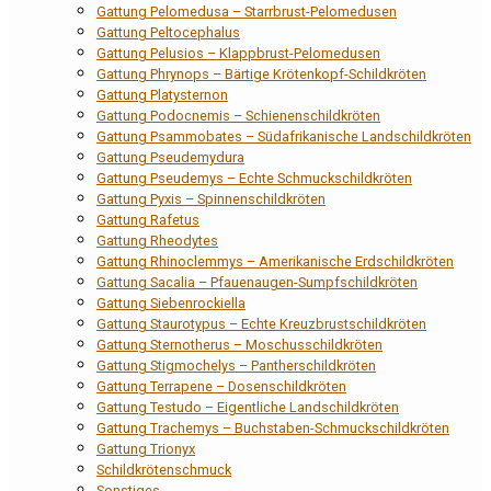
Gattung Pelomedusa – Starrbrust-Pelomedusen
Gattung Peltocephalus
Gattung Pelusios – Klappbrust-Pelomedusen
Gattung Phrynops – Bärtige Krötenkopf-Schildkröten
Gattung Platysternon
Gattung Podocnemis – Schienenschildkröten
Gattung Psammobates – Südafrikanische Landschildkröten
Gattung Pseudemydura
Gattung Pseudemys – Echte Schmuckschildkröten
Gattung Pyxis – Spinnenschildkröten
Gattung Rafetus
Gattung Rheodytes
Gattung Rhinoclemmys – Amerikanische Erdschildkröten
Gattung Sacalia – Pfauenaugen-Sumpfschildkröten
Gattung Siebenrockiella
Gattung Staurotypus – Echte Kreuzbrustschildkröten
Gattung Sternotherus – Moschusschildkröten
Gattung Stigmochelys – Pantherschildkröten
Gattung Terrapene – Dosenschildkröten
Gattung Testudo – Eigentliche Landschildkröten
Gattung Trachemys – Buchstaben-Schmuckschildkröten
Gattung Trionyx
Schildkrötenschmuck
Sonstiges