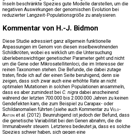
Inseln beschränkte Spezies gute Modelle darstellen, um die
negativen Auswirkungen der genomischen Evolution bei
reduzierter Langzeit-Populationsgröße zu analysieren.
Kommentar von H.-J. Bidmon
Diese Studie adressiert ganz allgemein funktionelle
Anpassungen im Genom von diesen inselbewohnenden
Schildkröten, wobei es wirklich um die Untersuchung
überlebenswichtiger genetischer Parameter geht und nicht
um die Gene oder Mikrosatellitenloci, die im Interesse der
reinen Taxonomen stehen. Die Befunde, die dabei zutage
traten, finde ich auf der einen Seite beruhigend, denn sie
zeigen, dass sich zwar auch eine erhöhte Rate an nicht
optimalen Mutationen in solchen Populationen ansammeln,
dass es aber zumindest bei
C. nigra
dabei anscheinend
während der letzten 700.000 bis 2.000.000 Jahren zu keinen
Gendefekten kam, die zum Beispiel zu Carapax- oder
Schildanomalien führten (siehe auch Kommentar zu
Velo-
Anton
et al. (2012). Beunruhigend ist jedoch der Befund, dass
die genetische Variabilität bei den Genen abnahm, die die
Immunabwehr steuern. Letzteres bedeutet ja, dass es solche
Spezies schwer haben, sich gegen eine