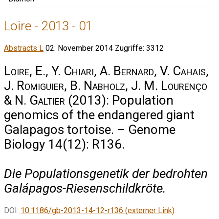
Loire - 2013 - 01
Abstracts L
02. November 2014
Zugriffe: 3312
Loire, E., Y. Chiari, A. Bernard, V. Cahais,
J. Romiguier, B. Nabholz, J. M. Lourenço
& N. Galtier
(2013): Population
genomics of the endangered giant
Galapagos tortoise. – Genome
Biology 14(12): R136.
Die Populationsgenetik der bedrohten
Galápagos-Riesenschildkröte.
DOI:
10.1186/gb-2013-14-12-r136 (externer Link)