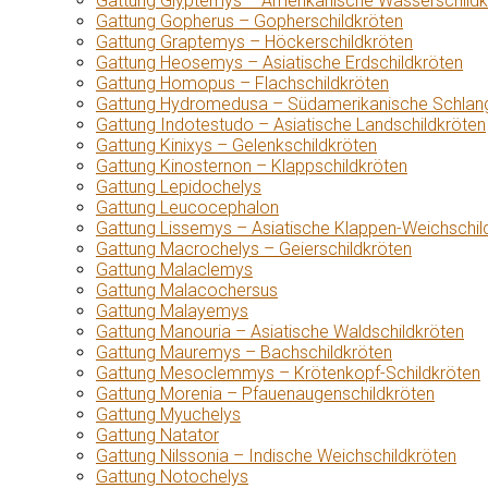
Gattung Glyptemys – Amerikanische Wasserschildk
Gattung Gopherus – Gopherschildkröten
Gattung Graptemys – Höckerschildkröten
Gattung Heosemys – Asiatische Erdschildkröten
Gattung Homopus – Flachschildkröten
Gattung Hydromedusa – Südamerikanische Schlang
Gattung Indotestudo – Asiatische Landschildkröten
Gattung Kinixys – Gelenkschildkröten
Gattung Kinosternon – Klappschildkröten
Gattung Lepidochelys
Gattung Leucocephalon
Gattung Lissemys – Asiatische Klappen-Weichschil
Gattung Macrochelys – Geierschildkröten
Gattung Malaclemys
Gattung Malacochersus
Gattung Malayemys
Gattung Manouria – Asiatische Waldschildkröten
Gattung Mauremys – Bachschildkröten
Gattung Mesoclemmys – Krötenkopf-Schildkröten
Gattung Morenia – Pfauenaugenschildkröten
Gattung Myuchelys
Gattung Natator
Gattung Nilssonia – Indische Weichschildkröten
Gattung Notochelys