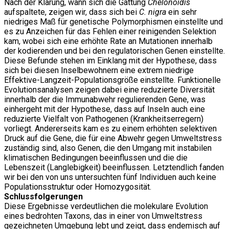
Nach der Klärung, wann sich die Gattung
Chelonoidis
aufspaltete, zeigen wir, dass sich bei
C. nigra
ein sehr
niedriges Maß für genetische Polymorphismen einstellte und
es zu Anzeichen für das Fehlen einer reinigenden Selektion
kam, wobei sich eine erhöhte Rate an Mutationen innerhalb
der kodierenden und bei den regulatorischen Genen einstellte.
Diese Befunde stehen im Einklang mit der Hypothese, dass
sich bei diesen Inselbewohnern eine extrem niedrige
Effektive-Langzeit-Populationsgröße einstellte. Funktionelle
Evolutionsanalysen zeigen dabei eine reduzierte Diversität
innerhalb der die Immunabwehr regulierenden Gene, was
einhergeht mit der Hypothese, dass auf Inseln auch eine
reduzierte Vielfalt von Pathogenen (Krankheitserregern)
vorliegt. Andererseits kam es zu einem erhöhten selektiven
Druck auf die Gene, die für eine Abwehr gegen Umweltstress
zuständig sind, also Genen, die den Umgang mit instabilen
klimatischen Bedingungen beeinflussen und die die
Lebenszeit (Langlebigkeit) beeinflussen. Letztendlich fanden
wir bei den von uns untersuchten fünf Individuen auch keine
Populationsstruktur oder Homozygosität.
Schlussfolgerungen
Diese Ergebnisse verdeutlichen die molekulare Evolution
eines bedrohten Taxons, das in einer von Umweltstress
gezeichneten Umgebung lebt und zeigt, dass endemisch auf