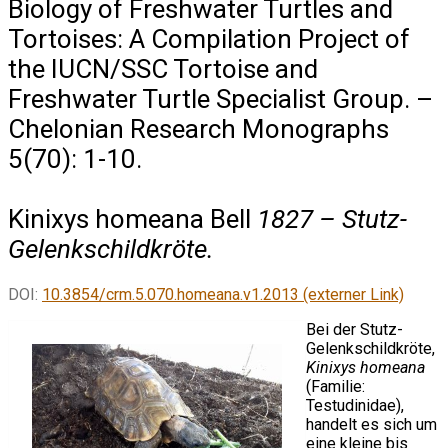
Biology of Freshwater Turtles and
Tortoises: A Compilation Project of
the IUCN/SSC Tortoise and
Freshwater Turtle Specialist Group. –
Chelonian Research Monographs
5(70): 1-10.
Kinixys homeana
Bell
1827 – Stutz-
Gelenkschildkröte.
DOI:
10.3854/crm.5.070.homeana.v1.2013 (externer Link)
Bei der Stutz-
Gelenkschildkröte,
Kinixys homeana
(Familie:
Testudinidae),
handelt es sich um
eine kleine bis