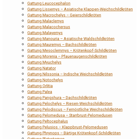
Gattung Leucocephalon
Gattung Lissemys – Asiatische Klappen-Weichschildkröten
Gattung Macrochelys – Geierschildkröten
Gattung Malaclemys
Gattung Malacochersus
Gattung Malayemys
Gattung Manouria – Asiatische Waldschildkröten
Gattung Mauremys – Bachschildkröten
Gattung Mesoclemmys – Krötenkopf-Schildkröten
Gattung Morenia – Pfauenaugenschildkröten
Gattung Myuchelys
Gattung Natator
Gattung Nilssonia – Indische Weichschildkröten
Gattung Notochelys
Gattung Orlitia
Gattung Palea
Gattung Pangshura – Dachschildkröten
Gattung Pelochelys – Riesen-Weichschildkröten
Gattung Pelodiscus – Fernöstliche Weichschildkröten
Gattung Pelomedusa – Starrbrust-Pelomedusen
Gattung Peltocephalus
Gattung Pelusios – Klappbrust-Pelomedusen
Gattung Phrynops – Bärtige Krötenkopf-Schildkröten
Gattung Platysternon