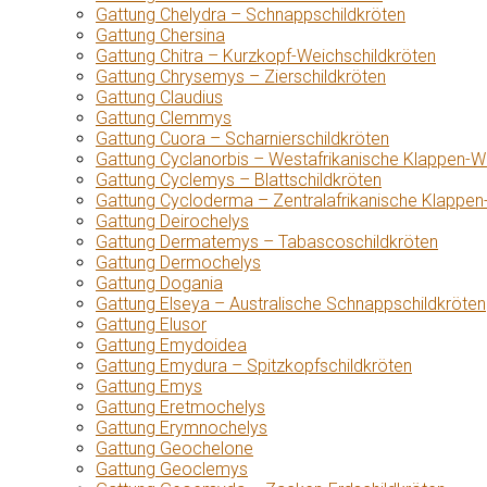
Gattung Chelydra – Schnappschildkröten
Gattung Chersina
Gattung Chitra – Kurzkopf-Weichschildkröten
Gattung Chrysemys – Zierschildkröten
Gattung Claudius
Gattung Clemmys
Gattung Cuora – Scharnierschildkröten
Gattung Cyclanorbis – Westafrikanische Klappen-W
Gattung Cyclemys – Blattschildkröten
Gattung Cycloderma – Zentralafrikanische Klappen
Gattung Deirochelys
Gattung Dermatemys – Tabascoschildkröten
Gattung Dermochelys
Gattung Dogania
Gattung Elseya – Australische Schnappschildkröten
Gattung Elusor
Gattung Emydoidea
Gattung Emydura – Spitzkopfschildkröten
Gattung Emys
Gattung Eretmochelys
Gattung Erymnochelys
Gattung Geochelone
Gattung Geoclemys