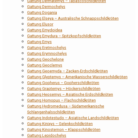
Gattung Dermatemys – Tabascoschildkröten
Gattung Dermochelys
Gattung Dogania
Gattung Elseya – Australische Schnappschildkröten
Gattung Elusor
Gattung Emydoidea
Gattung Emydura – Spitzkopfschildkröten
Gattung Emys
Gattung Eretmochelys
Gattung Erymnochelys
Gattung Geochelone
Gattung Geoclemys
Gattung Geoemyda – Zacken-Erdschildkröten
Gattung Glyptemys – Amerikanische Wasserschildkröten
Gattung Gopherus – Gopherschildkröten
Gattung Graptemys – Höckerschildkröten
Gattung Heosemys – Asiatische Erdschildkröten
Gattung Homopus – Flachschildkröten
Gattung Hydromedusa – Südamerikanische
Schlangenhalsschildkröten
Gattung Indotestudo – Asiatische Landschildkröten
Gattung Kinixys – Gelenkschildkröten
Gattung Kinosternon – Klappschildkröten
Gattung Lepidochelys