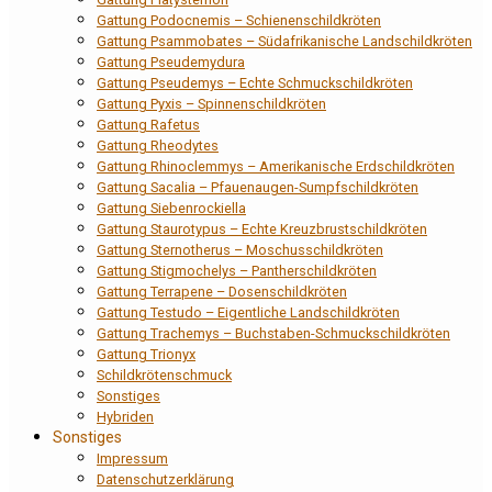
Gattung Podocnemis – Schienenschildkröten
Gattung Psammobates – Südafrikanische Landschildkröten
Gattung Pseudemydura
Gattung Pseudemys – Echte Schmuckschildkröten
Gattung Pyxis – Spinnenschildkröten
Gattung Rafetus
Gattung Rheodytes
Gattung Rhinoclemmys – Amerikanische Erdschildkröten
Gattung Sacalia – Pfauenaugen-Sumpfschildkröten
Gattung Siebenrockiella
Gattung Staurotypus – Echte Kreuzbrustschildkröten
Gattung Sternotherus – Moschusschildkröten
Gattung Stigmochelys – Pantherschildkröten
Gattung Terrapene – Dosenschildkröten
Gattung Testudo – Eigentliche Landschildkröten
Gattung Trachemys – Buchstaben-Schmuckschildkröten
Gattung Trionyx
Schildkrötenschmuck
Sonstiges
Hybriden
Sonstiges
Impressum
Datenschutzerklärung