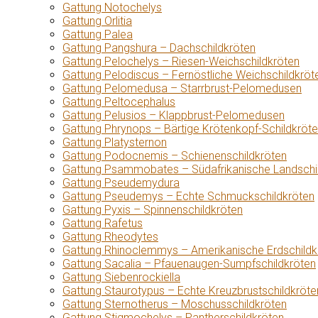
Gattung Notochelys
Gattung Orlitia
Gattung Palea
Gattung Pangshura – Dachschildkröten
Gattung Pelochelys – Riesen-Weichschildkröten
Gattung Pelodiscus – Fernöstliche Weichschildkröt
Gattung Pelomedusa – Starrbrust-Pelomedusen
Gattung Peltocephalus
Gattung Pelusios – Klappbrust-Pelomedusen
Gattung Phrynops – Bärtige Krötenkopf-Schildkröt
Gattung Platysternon
Gattung Podocnemis – Schienenschildkröten
Gattung Psammobates – Südafrikanische Landschi
Gattung Pseudemydura
Gattung Pseudemys – Echte Schmuckschildkröten
Gattung Pyxis – Spinnenschildkröten
Gattung Rafetus
Gattung Rheodytes
Gattung Rhinoclemmys – Amerikanische Erdschildk
Gattung Sacalia – Pfauenaugen-Sumpfschildkröten
Gattung Siebenrockiella
Gattung Staurotypus – Echte Kreuzbrustschildkröte
Gattung Sternotherus – Moschusschildkröten
Gattung Stigmochelys – Pantherschildkröten