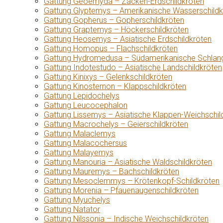
Gattung Geoemyda – Zacken-Erdschildkröten
Gattung Glyptemys – Amerikanische Wasserschildk
Gattung Gopherus – Gopherschildkröten
Gattung Graptemys – Höckerschildkröten
Gattung Heosemys – Asiatische Erdschildkröten
Gattung Homopus – Flachschildkröten
Gattung Hydromedusa – Südamerikanische Schlang
Gattung Indotestudo – Asiatische Landschildkröten
Gattung Kinixys – Gelenkschildkröten
Gattung Kinosternon – Klappschildkröten
Gattung Lepidochelys
Gattung Leucocephalon
Gattung Lissemys – Asiatische Klappen-Weichschil
Gattung Macrochelys – Geierschildkröten
Gattung Malaclemys
Gattung Malacochersus
Gattung Malayemys
Gattung Manouria – Asiatische Waldschildkröten
Gattung Mauremys – Bachschildkröten
Gattung Mesoclemmys – Krötenkopf-Schildkröten
Gattung Morenia – Pfauenaugenschildkröten
Gattung Myuchelys
Gattung Natator
Gattung Nilssonia – Indische Weichschildkröten