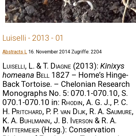
Luiselli - 2013 - 01
Abstracts L
16. November 2014
Zugriffe: 2204
Luiselli, L. & T. Diagne
(2013):
Kinixys
homeana
Bell
1827 – Home’s Hinge-
Back Tortoise. – Chelonian Research
Monographs No. 5: 070.1-070.10, S.
070.1-070.10 in:
Rhodin, A. G. J., P. C.
H. Pritchard, P. P. van Dijk, R. A. Saumure,
K. A. Buhlmann, J. B. Iverson & R. A.
Mittermeier
(Hrsg.): Conservation