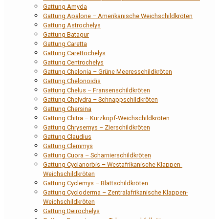
Gattung Amyda
Gattung Apalone – Amerikanische Weichschildkröten
Gattung Astrochelys
Gattung Batagur
Gattung Caretta
Gattung Carettochelys
Gattung Centrochelys
Gattung Chelonia – Grüne Meeresschildkröten
Gattung Chelonoidis
Gattung Chelus – Fransenschildkröten
Gattung Chelydra – Schnappschildkröten
Gattung Chersina
Gattung Chitra – Kurzkopf-Weichschildkröten
Gattung Chrysemys – Zierschildkröten
Gattung Claudius
Gattung Clemmys
Gattung Cuora – Scharnierschildkröten
Gattung Cyclanorbis – Westafrikanische Klappen-
Weichschildkröten
Gattung Cyclemys – Blattschildkröten
Gattung Cycloderma – Zentralafrikanische Klappen-
Weichschildkröten
Gattung Deirochelys