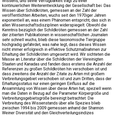
Wissens, und seine Verfügbarkeit trägt zu einer
kontinuierlichen Weiterentwicklung der Gesellschaft bei. Das
Wissen über Schildkröten, gemessen an der Zahl der
veröffentlichten Arbeiten, wuchs seit den 1970iger Jahren
exponentiell an, was einem Phänomen entspricht, das sich in
allen Wissenschaftsdisziplinen widerspiegelt. Obwohl die
Kenntnis bezüglich der Schildkröten gemessen an der Zahl
der zitierten Publikationen in wissenschaftlichen Journalen
sehr schnell wuchs, blieb diese taxonomische Tiergruppe
hochgradig gefährdet, was nahe legt, dass dieses Wissen
nicht immer erfolgreich in effektive Schutzmaßnahmen zur
Erhaltung der Schildkröten umgesetzt wird. Wir sichteten die
Masse an Literatur über die Schildkröten der Vereinigten
Staaten und Kanadas und fanden dass erstens die Anzahl der
Referenzen zu großen Schildkröten hin verschoben ist und
dass zweitens die Anzahl der Zitate zu Arten mit großem
Verbreitungsgebiet verschoben ist und zum Dritten, dass der
Erhaltungsstatus nur einen geringen Einfluss auf die
Ansammlung von Wissen über diese Arten hat, speziell wenn
man die Daten in Bezug auf die Parameter Körpergröße und
Verbreitungsgebietsgröße bereinigt betrachtet. Die
Verbreitung des Wissenstands über alle Spezies blieb
zwischen 1994 bis 2009 gemessen anhand der Shannon
Weiner Diversität und den Gleichverteilungsindizes