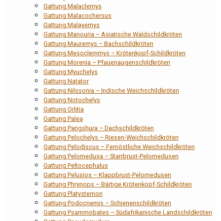
Gattung Malaclemys
Gattung Malacochersus
Gattung Malayemys
Gattung Manouria – Asiatische Waldschildkröten
Gattung Mauremys – Bachschildkröten
Gattung Mesoclemmys – Krötenkopf-Schildkröten
Gattung Morenia – Pfauenaugenschildkröten
Gattung Myuchelys
Gattung Natator
Gattung Nilssonia – Indische Weichschildkröten
Gattung Notochelys
Gattung Orlitia
Gattung Palea
Gattung Pangshura – Dachschildkröten
Gattung Pelochelys – Riesen-Weichschildkröten
Gattung Pelodiscus – Fernöstliche Weichschildkröten
Gattung Pelomedusa – Starrbrust-Pelomedusen
Gattung Peltocephalus
Gattung Pelusios – Klappbrust-Pelomedusen
Gattung Phrynops – Bärtige Krötenkopf-Schildkröten
Gattung Platysternon
Gattung Podocnemis – Schienenschildkröten
Gattung Psammobates – Südafrikanische Landschildkröten