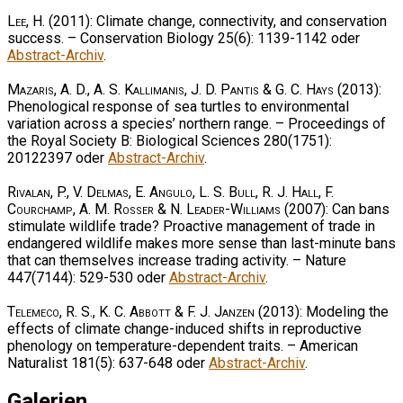
Lee, H.
(2011): Climate change, connectivity, and conservation
success. – Conservation Biology 25(6): 1139-1142 oder
Abstract-Archiv
.
Mazaris, A. D., A. S. Kallimanis, J. D. Pantis & G. C. Hays
(2013):
Phenological response of sea turtles to environmental
variation across a species’ northern range. – Proceedings of
the Royal Society B: Biological Sciences 280(1751):
20122397 oder
Abstract-Archiv
.
Rivalan, P., V. Delmas, E. Angulo, L. S. Bull, R. J. Hall, F.
Courchamp, A. M. Rosser & N. Leader-Williams
(2007): Can bans
stimulate wildlife trade? Proactive management of trade in
endangered wildlife makes more sense than last-minute bans
that can themselves increase trading activity. – Nature
447(7144): 529-530 oder
Abstract-Archiv
.
Telemeco, R. S., K. C. Abbott & F. J. Janzen
(2013): Modeling the
effects of climate change-induced shifts in reproductive
phenology on temperature-dependent traits. – American
Naturalist 181(5): 637-648 oder
Abstract-Archiv
.
Galerien