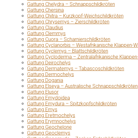
Gattung Chelydra – Schnappschildkröten
Gattung Chersina
Gattung Chitra – Kurzkopf-Weichschildkröten
Gattung Chrysemys – Zierschildkröten
Gattung Claudius
Gattung Clemmys
Gattung Cuora – Scharnierschildkröten
Gattung Cyclanorbis – Westafrikanische Klappen-W
Gattung Cyclemys – Blattschildkröten
Gattung Cycloderma – Zentralafrikanische Klappen
Gattung Deirochelys
Gattung Dermatemys – Tabascoschildkröten
Gattung Dermochelys
Gattung Dogania
Gattung Elseya – Australische Schnappschildkröten
Gattung Elusor
Gattung Emydoidea
Gattung Emydura – Spitzkopfschildkröten
Gattung Emys
Gattung Eretmochelys
Gattung Erymnochelys
Gattung Geochelone
Gattung Geoclemys