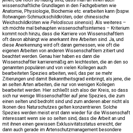
wissenschaftliche Grundlagen in den Fachgebieten wie
Anatomie, Physiologie, Biochemie etc. erarbeiten kann (bspw.
Rotwangen-Schmuckschildkröten, oder chinesische
Weichschildkröten wie
Pelodiscus sinensis
). Als weiteres –
ich möchte mal behaupten wissenschaftsinternes – Kriterium
kommt noch hinzu, dass die Karriere von Wissenschaftlern
oft davon abhängt wie anerkannt ihre Arbeiten sind. Ja, und
diese Anerkennung wird oft daran gemessen, wie oft die
eigenen Arbeiten von anderen Wissenschaftlern zitiert und
beachtet werden. Genau hier haben es dann die
Wissenschaftler karrieremäßig am leichtesten, die an den so
genannten populären und von vielen Kollegen auch
bearbeiteten Spezies arbeiten, weil, das per se mehr
Zitierungen und damit Bekanntheitsgrad einbringt, als jene, die
an selten Arten arbeiten, die nur von wenigen Kollegen
bearbeitet werden. Hier schließt sich also der Kreis, so dass
sich nur wenige Wissenschaftler auf jene Spezies, die zum
einen selten und bedroht sind und zum anderen aber nicht als
Ikonen des Naturschutzes gelten konzentrieren. Solche
Spezies werden meist erst dann wieder für die Wissenschaft
interessant wenn sie so selten sind, dass die Arbeit an und
mit ihnen einen gewissen Exklusivitätsstatus erreicht, der
dann auch gerade im Artenschutzmanagement besondere