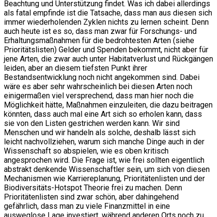
Beachtung und Unterstützung findet. Was ich dabei allerdings
als fatal empfinde ist die Tatsache, dass man aus diesen sich
immer wiederholenden Zyklen nichts zu lernen scheint. Denn
auch heute ist es so, dass man zwar für Forschungs- und
Erhaltungsmaßnahmen für die bedrohtesten Arten (siehe
Prioritätslisten) Gelder und Spenden bekommt, nicht aber für
jene Arten, die zwar auch unter Habitatverlust und Rückgängen
leiden, aber an diesem tiefsten Punkt ihrer
Bestandsentwicklung noch nicht angekommen sind. Dabei
wäre es aber sehr wahrscheinlich bei diesen Arten noch
einigermaßen viel versprechend, dass man hier noch die
Möglichkeit hätte, Maßnahmen einzuleiten, die dazu beitragen
könnten, dass auch mal eine Art sich so erholen kann, dass
sie von den Listen gestrichen werden kann. Wir sind
Menschen und wir handeln als solche, deshalb lässt sich
leicht nachvollziehen, warum sich manche Dinge auch in der
Wissenschaft so abspielen, wie es oben kritisch
angesprochen wird. Die Frage ist, wie frei sollten eigentlich
abstrakt denkende Wissenschaftler sein, um sich von diesen
Mechanismen wie Karriereplanung, Prioritätenlisten und der
Biodiversitäts-Hotspot Theorie frei zu machen. Denn
Prioritätenlisten sind zwar schön, aber dahingehend
gefährlich, dass man zu viele Finanzmittel in eine
ausweglose Lage investiert, während anderen Orts noch zu