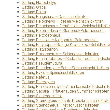
Gattung Notochelys
Gattung Orlitia
Gattung Palea
Gattung Pangshura – Dachschildkröten
Gattung Pelochelys – Riesen-Weichschildkröten
Gattung Pelodiscus – Fernöstliche Weichschildkröt
Gattung Pelomedusa – Starrbrust-Pelomedusen
Gattung Peltocephalus
Gattung Pelusios – Klappbrust-Pelomedusen
Gattung Phrynops – Bärtige Krötenkopf-Schildkröt
Gattung Platysternon
Gattung Podocnemis – Schienenschildkröten
Gattung Psammobates – Südafrikanische Landschi
Gattung Pseudemydura
Gattung Pseudemys – Echte Schmuckschildkröten
Gattung Pyxis – Spinnenschildkröten
Gattung Rafetus
Gattung Rheodytes
Gattung Rhinoclemmys – Amerikanische Erdschildk
Gattung Sacalia – Pfauenaugen-Sumpfschildkröten
Gattung Siebenrockiella
Gattung Staurotypus – Echte Kreuzbrustschildkröte
Gattung Sternotherus – Moschusschildkröten
Gattung Stigmochelys – Pantherschildkröten