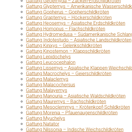
Gattung Geoemyda – Zacken-Erdschildkröten
Gattung Glyptemys – Amerikanische Wasserschildk
Gattung Gopherus – Gopherschildkröten
Gattung Graptemys – Höckerschildkröten
Gattung Heosemys – Asiatische Erdschildkröten
Gattung Homopus – Flachschildkröten
Gattung Hydromedusa – Südamerikanische Schlang
Gattung Indotestudo – Asiatische Landschildkröten
Gattung Kinixys – Gelenkschildkröten
Gattung Kinosternon – Klappschildkröten
Gattung Lepidochelys
Gattung Leucocephalon
Gattung Lissemys – Asiatische Klappen-Weichschil
Gattung Macrochelys – Geierschildkröten
Gattung Malaclemys
Gattung Malacochersus
Gattung Malayemys
Gattung Manouria – Asiatische Waldschildkröten
Gattung Mauremys – Bachschildkröten
Gattung Mesoclemmys – Krötenkopf-Schildkröten
Gattung Morenia – Pfauenaugenschildkröten
Gattung Myuchelys
Gattung Natator
Gattung Nilssonia – Indische Weichschildkröten