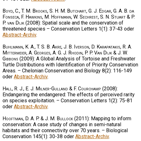
Boyd, C., T. M. Brooks, S. H. M. Butchart, G. J. Edgar, G. A. B. da
Fonseca, F. Hawkins, M. Hoffmann, W. Sechrest, S. N. Stuart & P.
P. van Dijk
(2008): Spatial scale and the conservation of
threatened species – Conservation Letters 1(1): 37-43 oder
Abstract-Archiv
.
Buhlmann, K. A., T. S. B. Akre, J. B. Iverson, D. Karapatakis, R. A.
Mittermeier, A. Georges, A. G. J. Rhodin, P. P. Van Dijk & J. W.
Gibbons
(2009): A Global Analysis of Tortoise and Freshwater
Turtle Distributions with Identification of Priority Conservation
Areas. – Chelonian Conservation and Biology 8(2): 116-149
oder
Abstract-Archiv
.
Hall, R. J., E. J. Milner-Gulland & F. Courchamp
(2008):
Endangering the endangered: The effects of perceived rarity
on species exploitation. – Conservation Letters 1(2): 75-81
oder
Abstract-Archiv
.
Hooftman, D. A. P. & J. M. Bullock
(2011): Mapping to inform
conservation: A case study of changes in semi-natural
habitats and their connectivity over 70 years. – Biological
Conservation 145(1): 30-38 oder
Abstract-Archiv
.