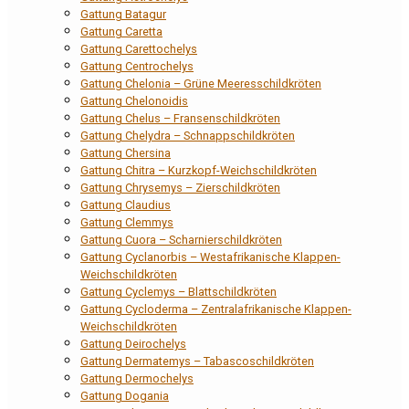
Gattung Batagur
Gattung Caretta
Gattung Carettochelys
Gattung Centrochelys
Gattung Chelonia – Grüne Meeresschildkröten
Gattung Chelonoidis
Gattung Chelus – Fransenschildkröten
Gattung Chelydra – Schnappschildkröten
Gattung Chersina
Gattung Chitra – Kurzkopf-Weichschildkröten
Gattung Chrysemys – Zierschildkröten
Gattung Claudius
Gattung Clemmys
Gattung Cuora – Scharnierschildkröten
Gattung Cyclanorbis – Westafrikanische Klappen-
Weichschildkröten
Gattung Cyclemys – Blattschildkröten
Gattung Cycloderma – Zentralafrikanische Klappen-
Weichschildkröten
Gattung Deirochelys
Gattung Dermatemys – Tabascoschildkröten
Gattung Dermochelys
Gattung Dogania