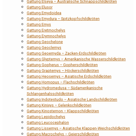
Gattung Elseya – Australische Schnappschildkröten
Gattung Elusor
Gattung Emydoidea
Gattung Emydura – Spitzkopfschildkröten
Gattung Emys
Gattung Eretmochelys
Gattung Erymnochelys
Gattung Geochelone
Gattung Geoclemys
Gattung Geoemyda – Zacken-Erdschildkröten
Gattung Glyptemys – Amerikanische Wasserschildkröten
Gattung Gopherus – Gopherschildkröten
Gattung Graptemys – Höckerschildkröten
Gattung Heosemys – Asiatische Erdschildkröten
Gattung Homopus – Flachschildkröten
Gattung Hydromedusa – Südamerikanische
Schlangenhalsschildkröten
Gattung Indotestudo – Asiatische Landschildkröten
Gattung Kinixys – Gelenkschildkröten
Gattung Kinosternon – Klappschildkröten
Gattung Lepidochelys
Gattung Leucocephalon
Gattung Lissemys – Asiatische Klappen-Weichschildkröten
Gattung Macrochelys – Geierschildkröten