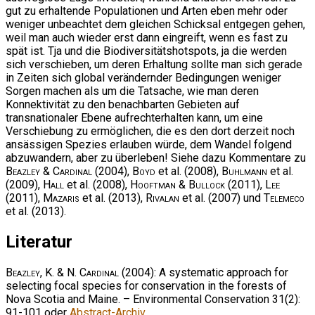
gut zu erhaltende Populationen und Arten eben mehr oder
weniger unbeachtet dem gleichen Schicksal entgegen gehen,
weil man auch wieder erst dann eingreift, wenn es fast zu
spät ist. Tja und die Biodiversitätshotspots, ja die werden
sich verschieben, um deren Erhaltung sollte man sich gerade
in Zeiten sich global verändernder Bedingungen weniger
Sorgen machen als um die Tatsache, wie man deren
Konnektivität zu den benachbarten Gebieten auf
transnationaler Ebene aufrechterhalten kann, um eine
Verschiebung zu ermöglichen, die es den dort derzeit noch
ansässigen Spezies erlauben würde, dem Wandel folgend
abzuwandern, aber zu überleben! Siehe dazu Kommentare zu
Beazley & Cardinal
(2004),
Boyd
et al. (2008),
Buhlmann
et al.
(2009),
Hall
et al. (2008),
Hooftman & Bullock
(2011),
Lee
(2011),
Mazaris
et al. (2013),
Rivalan
et al. (2007) und
Telemeco
et al. (2013).
Literatur
Beazley, K. & N. Cardinal
(2004): A systematic approach for
selecting focal species for conservation in the forests of
Nova Scotia and Maine. – Environmental Conservation 31(2):
91-101 oder
Abstract-Archiv
.