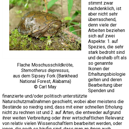
stimmt zwar
nachdenklich, ist
aber nicht sehr
überraschend,
denn viele der
Arbeiten beziehen
sich auf zwei
Aspekte: 1. auf
Spezies, die sehr
stark bedroht sind
und deshalb oft als
so genannte
Flache Moschusschildkröte,
Ikonen der
Sternotherus depressus
,
Erhaltungsbiologie
aus dem Sipsey Fork (Bankhead
gelten und deren
National Forest, Alabama)
Bearbeitung über
© Carl May
Spenden und
finanzierte und/oder politisch unterstützte
Naturschutzmaßnahmen geschieht, wobei aber meistens die
Bestände so niedrig sind, dass mit einer schnellen Erholung
nicht zu rechnen ist und 2. auf Arten, die entweder aufgrund
ihrer weiten Verbreitung oder ihrer wirtschaftlichen Relevanz
von relativ vielen Wissenschaftlern bearbeitet werden, oder
jenen, die noch so häufig sind, dass man an ihnen auch