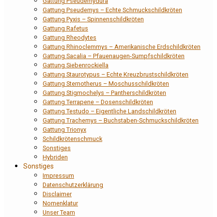
Gattung Pseudemydura
Gattung Pseudemys – Echte Schmuckschildkröten
Gattung Pyxis – Spinnenschildkröten
Gattung Rafetus
Gattung Rheodytes
Gattung Rhinoclemmys – Amerikanische Erdschildkröten
Gattung Sacalia – Pfauenaugen-Sumpfschildkröten
Gattung Siebenrockiella
Gattung Staurotypus – Echte Kreuzbrustschildkröten
Gattung Sternotherus – Moschusschildkröten
Gattung Stigmochelys – Pantherschildkröten
Gattung Terrapene – Dosenschildkröten
Gattung Testudo – Eigentliche Landschildkröten
Gattung Trachemys – Buchstaben-Schmuckschildkröten
Gattung Trionyx
Schildkrötenschmuck
Sonstiges
Hybriden
Sonstiges
Impressum
Datenschutzerklärung
Disclaimer
Nomenklatur
Unser Team