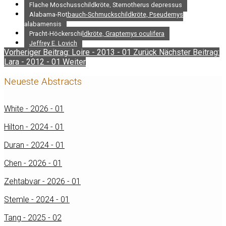
Flache Moschusschildkröte, Sternotherus depressus
Alabama-Rotbauch-Schmuckschildkröte, Pseudemys
alabamensis
Pracht-Höckerschildkröte, Graptemys oculifera
Jeffrey E. Lovich
Vorheriger Beitrag: Loire - 2013 - 01
Zurück
Nächster Beitrag:
Lara - 2012 - 01
Weiter
Neueste Abstracts
White - 2026 - 01
Hilton - 2024 - 01
Duran - 2024 - 01
Chen - 2026 - 01
Zehtabvar - 2026 - 01
Stemle - 2024 - 01
Tang - 2025 - 02