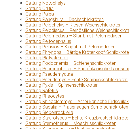
Gattung Notochelys
Gattung Orlitia
Gattung Palea
Gattung Pangshura – Dachschildkröten
Gattung Pelochelys – Riesen-Weichschildkröten
Gattung Pelodiscus – Fernöstliche Weichschildkröt
Gattung Pelomedusa – Starrbrust-Pelomedusen
Gattung Peltocephalus
Gattung Pelusios – Klappbrust-Pelomedusen
Gattung Phrynops – Bärtige Krötenkopf-Schildkröt
Gattung Platysternon
Gattung Podocnemis – Schienenschildkröten
Gattung Psammobates – Südafrikanische Landschi
Gattung Pseudemydura
Gattung Pseudemys – Echte Schmuckschildkröten
Gattung Pyxis – Spinnenschildkröten
Gattung Rafetus
Gattung Rheodytes
Gattung Rhinoclemmys – Amerikanische Erdschildk
Gattung Sacalia – Pfauenaugen-Sumpfschildkröten
Gattung Siebenrockiella
Gattung Staurotypus – Echte Kreuzbrustschildkröte
Gattung Sternotherus – Moschusschildkröten
Gattung Stigmochelys – Pantherschildkröten