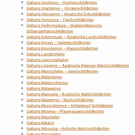
Gattung Gopherus – Gopherschildkröten
Gattung Graptemys – Höckerschildkröten
Gattung Heosemys – Asiatische Erdschildkröten
Gattung Homopus – Flachschildkröten
Gattung Hydromedusa – Südamerikanische
Schlangenhalsschildkröten
Gattung Indotestudo – Asiatische Landschildkröten
Gattung Kinixys – Gelenkschildkröten
Gattung Kinosternon – Klappschildkröten
Gattung Lepidochelys
Gattung Leucocephalon
Gattung Lissemys – Asiatische Klappen-Weichschildkröten
Gattung Macrochelys – Geierschildkröten
Gattung Malaclemys
Gattung Malacochersus
Gattung Malayemys
Gattung Manouria – Asiatische Waldschildkröten
Gattung Mauremys – Bachschildkröten
Gattung Mesoclemmys – Krötenkopf-Schildkröten
Gattung Morenia – Pfauenaugenschildkröten
Gattung Myuchelys
Gattung Natator
Gattung Nilssonia – Indische Weichschildkröten
Gattung Notochelys