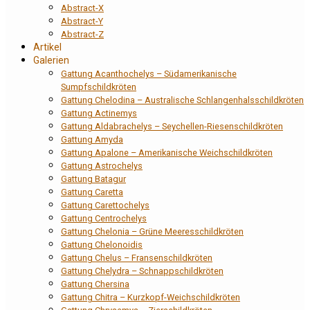
Abstract-X
Abstract-Y
Abstract-Z
Artikel
Galerien
Gattung Acanthochelys – Südamerikanische
Sumpfschildkröten
Gattung Chelodina – Australische Schlangenhalsschildkröten
Gattung Actinemys
Gattung Aldabrachelys – Seychellen-Riesenschildkröten
Gattung Amyda
Gattung Apalone – Amerikanische Weichschildkröten
Gattung Astrochelys
Gattung Batagur
Gattung Caretta
Gattung Carettochelys
Gattung Centrochelys
Gattung Chelonia – Grüne Meeresschildkröten
Gattung Chelonoidis
Gattung Chelus – Fransenschildkröten
Gattung Chelydra – Schnappschildkröten
Gattung Chersina
Gattung Chitra – Kurzkopf-Weichschildkröten