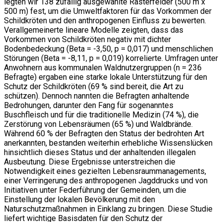
legten wir 138 zufällig ausgewählte Rasterfelder (500 m x
500 m) fest, um die Umweltfaktoren für das Vorkommen der
Schildkröten und den anthropogenen Einfluss zu bewerten.
Verallgemeinerte lineare Modelle zeigten, dass das
Vorkommen von Schildkröten negativ mit dichter
Bodenbedeckung (Beta = -3,50, p = 0,017) und menschlichen
Störungen (Beta = -8,11, p = 0,019) korrelierte. Umfragen unter
Anwohnern aus kommunalen Waldnutzergruppen (n = 236
Befragte) ergaben eine starke lokale Unterstützung für den
Schutz der Schildkröten (69 % sind bereit, die Art zu
schützen). Dennoch nannten die Befragten anhaltende
Bedrohungen, darunter den Fang für sogenanntes
Buschfleisch und für die traditionelle Medizin (74 %), die
Zerstörung von Lebensräumen (65 %) und Waldbrände.
Während 60 % der Befragten den Status der bedrohten Art
anerkannten, bestanden weiterhin erhebliche Wissenslücken
hinsichtlich dieses Status und der anhaltenden illegalen
Ausbeutung. Diese Ergebnisse unterstreichen die
Notwendigkeit eines gezielten Lebensraummanagements,
einer Verringerung des anthropogenen Jagddrucks und von
Initiativen unter Federführung der Gemeinden, um die
Einstellung der lokalen Bevölkerung mit den
Naturschutzmaßnahmen in Einklang zu bringen. Diese Studie
liefert wichtige Basisdaten für den Schutz der