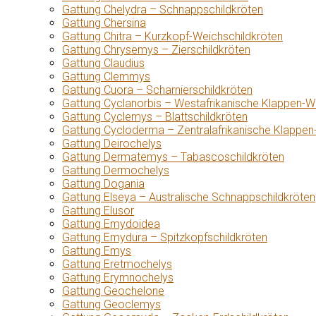
Gattung Chelydra – Schnappschildkröten
Gattung Chersina
Gattung Chitra – Kurzkopf-Weichschildkröten
Gattung Chrysemys – Zierschildkröten
Gattung Claudius
Gattung Clemmys
Gattung Cuora – Scharnierschildkröten
Gattung Cyclanorbis – Westafrikanische Klappen-W
Gattung Cyclemys – Blattschildkröten
Gattung Cycloderma – Zentralafrikanische Klappen
Gattung Deirochelys
Gattung Dermatemys – Tabascoschildkröten
Gattung Dermochelys
Gattung Dogania
Gattung Elseya – Australische Schnappschildkröten
Gattung Elusor
Gattung Emydoidea
Gattung Emydura – Spitzkopfschildkröten
Gattung Emys
Gattung Eretmochelys
Gattung Erymnochelys
Gattung Geochelone
Gattung Geoclemys