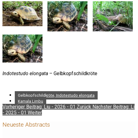
Indotestudo elongata
– Gelbkopfschildkröte
Gelbkopfschildkröte, Indotestudo elongata
Kamala Limbu
Vorheriger Beitrag: Liu - 2026 - 01
Zurück
Nächster Beitrag: Li
- 2025 - 01
Weiter
Neueste Abstracts