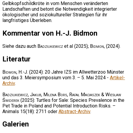
Gelbkopfschildkröte in vom Menschen veränderten
Landschaften und betont die Notwendigkeit integrierter
ökologischer und soziokultureller Strategien für ihr
langfristiges Überleben.
Kommentar von H.-J. Bidmon
Siehe dazu auch
Badziukiewicz
et al (2025);
Bidmon
, (2024).
Literatur
Bidmon, H.-J.
(2024): 20 Jahre IZS im Allwetterzoo Münster
und das 3. Meiersymposium vom 3. – 5. Mai 2024 -
Artikel-
Archiv
.
Badziukiewicz, Jakub, Milena Bors, Rafał Maciaszek & Wiesław
Świderek
(2025): Turtles for Sale: Species Prevalence in the
Pet Trade in Poland and Potential Introduction Risks. –
Animals 15(18): 2711 oder
Abstract-Archiv
.
Galerien