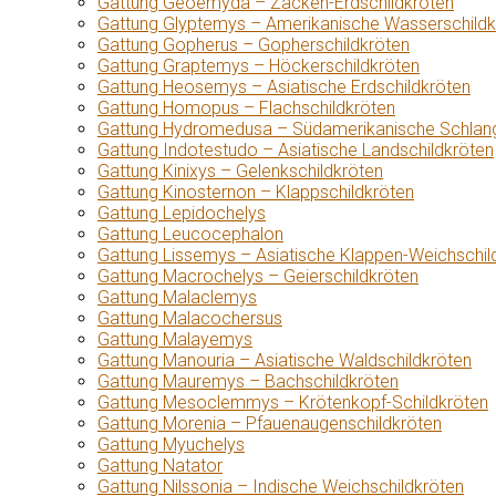
Gattung Geoemyda – Zacken-Erdschildkröten
Gattung Glyptemys – Amerikanische Wasserschildk
Gattung Gopherus – Gopherschildkröten
Gattung Graptemys – Höckerschildkröten
Gattung Heosemys – Asiatische Erdschildkröten
Gattung Homopus – Flachschildkröten
Gattung Hydromedusa – Südamerikanische Schlang
Gattung Indotestudo – Asiatische Landschildkröten
Gattung Kinixys – Gelenkschildkröten
Gattung Kinosternon – Klappschildkröten
Gattung Lepidochelys
Gattung Leucocephalon
Gattung Lissemys – Asiatische Klappen-Weichschil
Gattung Macrochelys – Geierschildkröten
Gattung Malaclemys
Gattung Malacochersus
Gattung Malayemys
Gattung Manouria – Asiatische Waldschildkröten
Gattung Mauremys – Bachschildkröten
Gattung Mesoclemmys – Krötenkopf-Schildkröten
Gattung Morenia – Pfauenaugenschildkröten
Gattung Myuchelys
Gattung Natator
Gattung Nilssonia – Indische Weichschildkröten