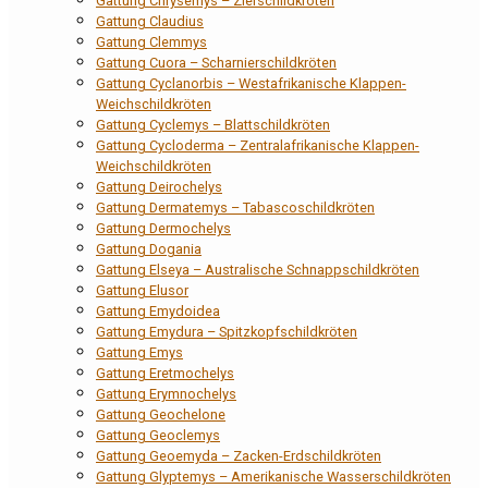
Gattung Chrysemys – Zierschildkröten
Gattung Claudius
Gattung Clemmys
Gattung Cuora – Scharnierschildkröten
Gattung Cyclanorbis – Westafrikanische Klappen-
Weichschildkröten
Gattung Cyclemys – Blattschildkröten
Gattung Cycloderma – Zentralafrikanische Klappen-
Weichschildkröten
Gattung Deirochelys
Gattung Dermatemys – Tabascoschildkröten
Gattung Dermochelys
Gattung Dogania
Gattung Elseya – Australische Schnappschildkröten
Gattung Elusor
Gattung Emydoidea
Gattung Emydura – Spitzkopfschildkröten
Gattung Emys
Gattung Eretmochelys
Gattung Erymnochelys
Gattung Geochelone
Gattung Geoclemys
Gattung Geoemyda – Zacken-Erdschildkröten
Gattung Glyptemys – Amerikanische Wasserschildkröten