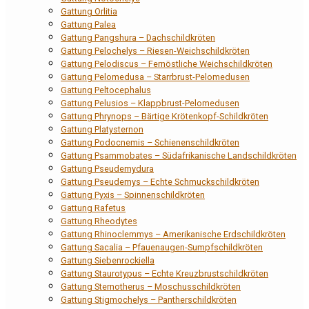
Gattung Orlitia
Gattung Palea
Gattung Pangshura – Dachschildkröten
Gattung Pelochelys – Riesen-Weichschildkröten
Gattung Pelodiscus – Fernöstliche Weichschildkröten
Gattung Pelomedusa – Starrbrust-Pelomedusen
Gattung Peltocephalus
Gattung Pelusios – Klappbrust-Pelomedusen
Gattung Phrynops – Bärtige Krötenkopf-Schildkröten
Gattung Platysternon
Gattung Podocnemis – Schienenschildkröten
Gattung Psammobates – Südafrikanische Landschildkröten
Gattung Pseudemydura
Gattung Pseudemys – Echte Schmuckschildkröten
Gattung Pyxis – Spinnenschildkröten
Gattung Rafetus
Gattung Rheodytes
Gattung Rhinoclemmys – Amerikanische Erdschildkröten
Gattung Sacalia – Pfauenaugen-Sumpfschildkröten
Gattung Siebenrockiella
Gattung Staurotypus – Echte Kreuzbrustschildkröten
Gattung Sternotherus – Moschusschildkröten
Gattung Stigmochelys – Pantherschildkröten