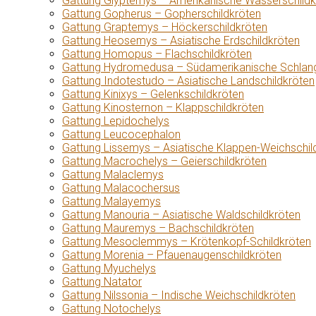
Gattung Glyptemys – Amerikanische Wasserschildk
Gattung Gopherus – Gopherschildkröten
Gattung Graptemys – Höckerschildkröten
Gattung Heosemys – Asiatische Erdschildkröten
Gattung Homopus – Flachschildkröten
Gattung Hydromedusa – Südamerikanische Schlang
Gattung Indotestudo – Asiatische Landschildkröten
Gattung Kinixys – Gelenkschildkröten
Gattung Kinosternon – Klappschildkröten
Gattung Lepidochelys
Gattung Leucocephalon
Gattung Lissemys – Asiatische Klappen-Weichschil
Gattung Macrochelys – Geierschildkröten
Gattung Malaclemys
Gattung Malacochersus
Gattung Malayemys
Gattung Manouria – Asiatische Waldschildkröten
Gattung Mauremys – Bachschildkröten
Gattung Mesoclemmys – Krötenkopf-Schildkröten
Gattung Morenia – Pfauenaugenschildkröten
Gattung Myuchelys
Gattung Natator
Gattung Nilssonia – Indische Weichschildkröten
Gattung Notochelys