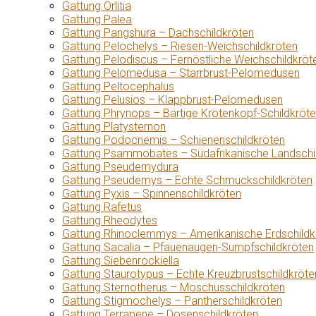
Gattung Orlitia
Gattung Palea
Gattung Pangshura – Dachschildkröten
Gattung Pelochelys – Riesen-Weichschildkröten
Gattung Pelodiscus – Fernöstliche Weichschildkröt
Gattung Pelomedusa – Starrbrust-Pelomedusen
Gattung Peltocephalus
Gattung Pelusios – Klappbrust-Pelomedusen
Gattung Phrynops – Bärtige Krötenkopf-Schildkröt
Gattung Platysternon
Gattung Podocnemis – Schienenschildkröten
Gattung Psammobates – Südafrikanische Landschi
Gattung Pseudemydura
Gattung Pseudemys – Echte Schmuckschildkröten
Gattung Pyxis – Spinnenschildkröten
Gattung Rafetus
Gattung Rheodytes
Gattung Rhinoclemmys – Amerikanische Erdschildk
Gattung Sacalia – Pfauenaugen-Sumpfschildkröten
Gattung Siebenrockiella
Gattung Staurotypus – Echte Kreuzbrustschildkröte
Gattung Sternotherus – Moschusschildkröten
Gattung Stigmochelys – Pantherschildkröten
Gattung Terrapene – Dosenschildkröten