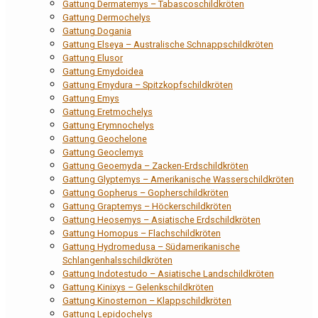
Gattung Dermatemys – Tabascoschildkröten
Gattung Dermochelys
Gattung Dogania
Gattung Elseya – Australische Schnappschildkröten
Gattung Elusor
Gattung Emydoidea
Gattung Emydura – Spitzkopfschildkröten
Gattung Emys
Gattung Eretmochelys
Gattung Erymnochelys
Gattung Geochelone
Gattung Geoclemys
Gattung Geoemyda – Zacken-Erdschildkröten
Gattung Glyptemys – Amerikanische Wasserschildkröten
Gattung Gopherus – Gopherschildkröten
Gattung Graptemys – Höckerschildkröten
Gattung Heosemys – Asiatische Erdschildkröten
Gattung Homopus – Flachschildkröten
Gattung Hydromedusa – Südamerikanische
Schlangenhalsschildkröten
Gattung Indotestudo – Asiatische Landschildkröten
Gattung Kinixys – Gelenkschildkröten
Gattung Kinosternon – Klappschildkröten
Gattung Lepidochelys