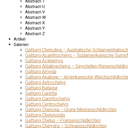
Abstract-T
Abstract-U
Abstract-V
Abstract-W
Abstract-X
Abstract-Y
Abstract-Z
Artikel
Galerien
Gattung Chelodina – Australische Schlangenhalssch
Gattung Acanthochelys – Südamerikanische Sumpf
Gattung Actinemys
Gattung Aldabrachelys – Seychellen-Riesenschildkr
Gattung Amyda
Gattung Apalone – Amerikanische Weichschildkröt
Gattung Astrochelys
Gattung Batagur
Gattung Caretta
Gattung Carettochelys
Gattung Centrochelys
Gattung Chelonia – Grüne Meeresschildkröten
Gattung Chelonoidis
Gattung Chelus – Fransenschildkröten
Gattung Chelydra – Schnappschildkröten