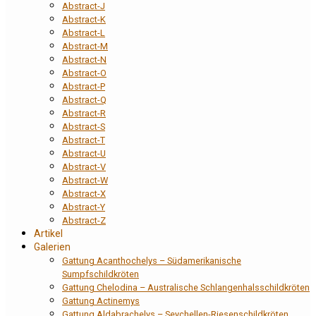
Abstract-J
Abstract-K
Abstract-L
Abstract-M
Abstract-N
Abstract-O
Abstract-P
Abstract-Q
Abstract-R
Abstract-S
Abstract-T
Abstract-U
Abstract-V
Abstract-W
Abstract-X
Abstract-Y
Abstract-Z
Artikel
Galerien
Gattung Acanthochelys – Südamerikanische
Sumpfschildkröten
Gattung Chelodina – Australische Schlangenhalsschildkröten
Gattung Actinemys
Gattung Aldabrachelys – Seychellen-Riesenschildkröten