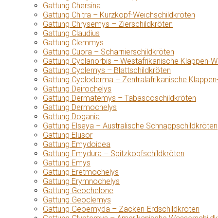
Gattung Chersina
Gattung Chitra – Kurzkopf-Weichschildkröten
Gattung Chrysemys – Zierschildkröten
Gattung Claudius
Gattung Clemmys
Gattung Cuora – Scharnierschildkröten
Gattung Cyclanorbis – Westafrikanische Klappen-W
Gattung Cyclemys – Blattschildkröten
Gattung Cycloderma – Zentralafrikanische Klappen
Gattung Deirochelys
Gattung Dermatemys – Tabascoschildkröten
Gattung Dermochelys
Gattung Dogania
Gattung Elseya – Australische Schnappschildkröten
Gattung Elusor
Gattung Emydoidea
Gattung Emydura – Spitzkopfschildkröten
Gattung Emys
Gattung Eretmochelys
Gattung Erymnochelys
Gattung Geochelone
Gattung Geoclemys
Gattung Geoemyda – Zacken-Erdschildkröten