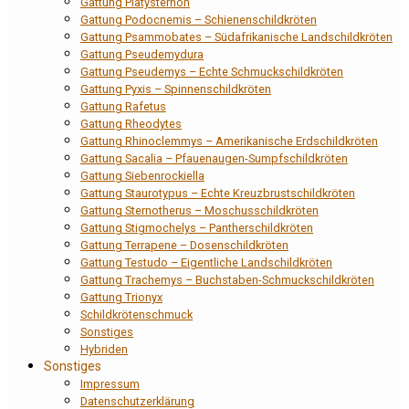
Gattung Platysternon
Gattung Podocnemis – Schienenschildkröten
Gattung Psammobates – Südafrikanische Landschildkröten
Gattung Pseudemydura
Gattung Pseudemys – Echte Schmuckschildkröten
Gattung Pyxis – Spinnenschildkröten
Gattung Rafetus
Gattung Rheodytes
Gattung Rhinoclemmys – Amerikanische Erdschildkröten
Gattung Sacalia – Pfauenaugen-Sumpfschildkröten
Gattung Siebenrockiella
Gattung Staurotypus – Echte Kreuzbrustschildkröten
Gattung Sternotherus – Moschusschildkröten
Gattung Stigmochelys – Pantherschildkröten
Gattung Terrapene – Dosenschildkröten
Gattung Testudo – Eigentliche Landschildkröten
Gattung Trachemys – Buchstaben-Schmuckschildkröten
Gattung Trionyx
Schildkrötenschmuck
Sonstiges
Hybriden
Sonstiges
Impressum
Datenschutzerklärung