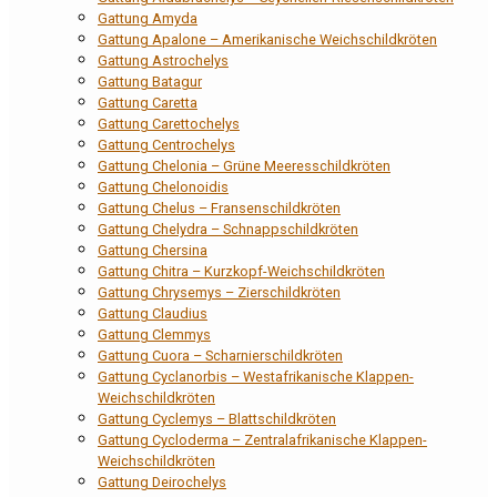
Gattung Amyda
Gattung Apalone – Amerikanische Weichschildkröten
Gattung Astrochelys
Gattung Batagur
Gattung Caretta
Gattung Carettochelys
Gattung Centrochelys
Gattung Chelonia – Grüne Meeresschildkröten
Gattung Chelonoidis
Gattung Chelus – Fransenschildkröten
Gattung Chelydra – Schnappschildkröten
Gattung Chersina
Gattung Chitra – Kurzkopf-Weichschildkröten
Gattung Chrysemys – Zierschildkröten
Gattung Claudius
Gattung Clemmys
Gattung Cuora – Scharnierschildkröten
Gattung Cyclanorbis – Westafrikanische Klappen-
Weichschildkröten
Gattung Cyclemys – Blattschildkröten
Gattung Cycloderma – Zentralafrikanische Klappen-
Weichschildkröten
Gattung Deirochelys