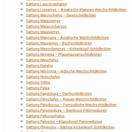
Gattung Leucocephalon
Gattung Lissemys – Asiatische Klappen-Weichschildkröten
Gattung Macrochelys – Geierschildkröten
Gattung Malaclemys
Gattung Malacochersus
Gattung Malayemys
Gattung Manouria – Asiatische Waldschildkröten
Gattung Mauremys – Bachschildkröten
Gattung Mesoclemmys – Krötenkopf-Schildkröten
Gattung Morenia – Pfauenaugenschildkröten
Gattung Myuchelys
Gattung Natator
Gattung Nilssonia – Indische Weichschildkröten
Gattung Notochelys
Gattung Orlitia
Gattung Palea
Gattung Pangshura – Dachschildkröten
Gattung Pelochelys – Riesen-Weichschildkröten
Gattung Pelodiscus – Fernöstliche Weichschildkröten
Gattung Pelomedusa – Starrbrust-Pelomedusen
Gattung Peltocephalus
Gattung Pelusios – Klappbrust-Pelomedusen
Gattung Phrynops – Bärtige Krötenkopf-Schildkröten