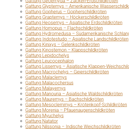
Gattung Geoemyda – Zacken-Erdschildkröten
Gattung Glyptemys – Amerikanische Wasserschildk
Gattung Gopherus – Gopherschildkröten
Gattung Graptemys – Höckerschildkröten
Gattung Heosemys – Asiatische Erdschildkröten
Gattung Homopus – Flachschildkröten
Gattung Hydromedusa – Südamerikanische Schlang
Gattung Indotestudo – Asiatische Landschildkröten
Gattung Kinixys – Gelenkschildkröten
Gattung Kinosternon – Klappschildkröten
Gattung Lepidochelys
Gattung Leucocephalon
Gattung Lissemys – Asiatische Klappen-Weichschil
Gattung Macrochelys – Geierschildkröten
Gattung Malaclemys
Gattung Malacochersus
Gattung Malayemys
Gattung Manouria – Asiatische Waldschildkröten
Gattung Mauremys – Bachschildkröten
Gattung Mesoclemmys – Krötenkopf-Schildkröten
Gattung Morenia – Pfauenaugenschildkröten
Gattung Myuchelys
Gattung Natator
Gattung Nilssonia – Indische Weichschildkröten