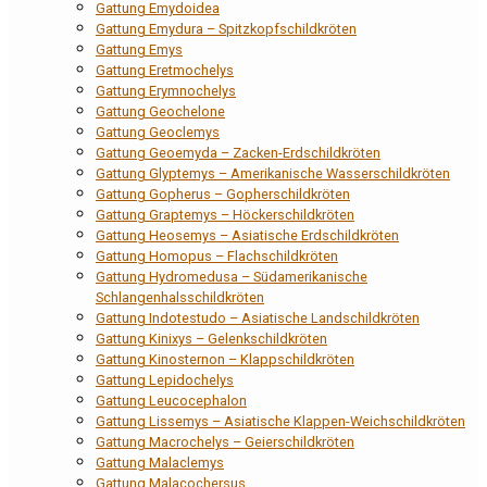
Gattung Emydoidea
Gattung Emydura – Spitzkopfschildkröten
Gattung Emys
Gattung Eretmochelys
Gattung Erymnochelys
Gattung Geochelone
Gattung Geoclemys
Gattung Geoemyda – Zacken-Erdschildkröten
Gattung Glyptemys – Amerikanische Wasserschildkröten
Gattung Gopherus – Gopherschildkröten
Gattung Graptemys – Höckerschildkröten
Gattung Heosemys – Asiatische Erdschildkröten
Gattung Homopus – Flachschildkröten
Gattung Hydromedusa – Südamerikanische
Schlangenhalsschildkröten
Gattung Indotestudo – Asiatische Landschildkröten
Gattung Kinixys – Gelenkschildkröten
Gattung Kinosternon – Klappschildkröten
Gattung Lepidochelys
Gattung Leucocephalon
Gattung Lissemys – Asiatische Klappen-Weichschildkröten
Gattung Macrochelys – Geierschildkröten
Gattung Malaclemys
Gattung Malacochersus