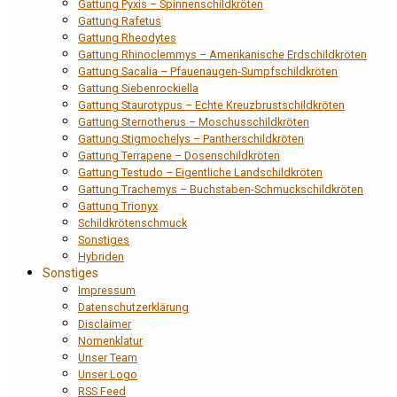
Gattung Pyxis – Spinnenschildkröten
Gattung Rafetus
Gattung Rheodytes
Gattung Rhinoclemmys – Amerikanische Erdschildkröten
Gattung Sacalia – Pfauenaugen-Sumpfschildkröten
Gattung Siebenrockiella
Gattung Staurotypus – Echte Kreuzbrustschildkröten
Gattung Sternotherus – Moschusschildkröten
Gattung Stigmochelys – Pantherschildkröten
Gattung Terrapene – Dosenschildkröten
Gattung Testudo – Eigentliche Landschildkröten
Gattung Trachemys – Buchstaben-Schmuckschildkröten
Gattung Trionyx
Schildkrötenschmuck
Sonstiges
Hybriden
Sonstiges
Impressum
Datenschutzerklärung
Disclaimer
Nomenklatur
Unser Team
Unser Logo
RSS Feed