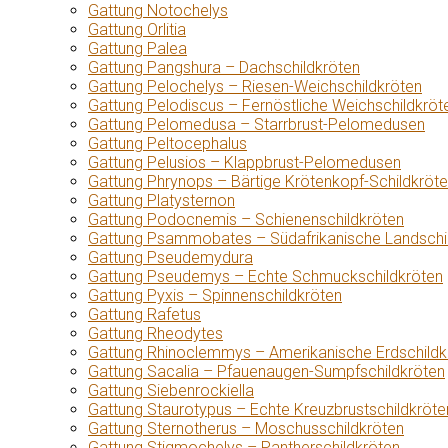
Gattung Notochelys
Gattung Orlitia
Gattung Palea
Gattung Pangshura – Dachschildkröten
Gattung Pelochelys – Riesen-Weichschildkröten
Gattung Pelodiscus – Fernöstliche Weichschildkröt
Gattung Pelomedusa – Starrbrust-Pelomedusen
Gattung Peltocephalus
Gattung Pelusios – Klappbrust-Pelomedusen
Gattung Phrynops – Bärtige Krötenkopf-Schildkröt
Gattung Platysternon
Gattung Podocnemis – Schienenschildkröten
Gattung Psammobates – Südafrikanische Landschi
Gattung Pseudemydura
Gattung Pseudemys – Echte Schmuckschildkröten
Gattung Pyxis – Spinnenschildkröten
Gattung Rafetus
Gattung Rheodytes
Gattung Rhinoclemmys – Amerikanische Erdschildk
Gattung Sacalia – Pfauenaugen-Sumpfschildkröten
Gattung Siebenrockiella
Gattung Staurotypus – Echte Kreuzbrustschildkröte
Gattung Sternotherus – Moschusschildkröten
Gattung Stigmochelys – Pantherschildkröten