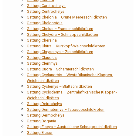
Gattung Carettochelys
Gattung Centrochelys
Gattung Chelonia – Grüne Meeresschildkröten
Gattung Chelonoidis
Gattung Chelus – Fransenschildkröten
Gattung Chelydra – Schnappschildkröten
Gattung Chersina
Gattung Chitra – Kurzkopf-Weichschildkröten
Gattung Chrysemys – Zierschildkröten
Gattung Claudius
Gattung Clemmys
Gattung Cuora – Scharnierschildkröten
Gattung Cyclanorbis – Westafrikanische Klappen-
Weichschildkröten
Gattung Cyclemys – Blattschildkröten
Gattung Cycloderma – Zentralafrikanische Klappen-
Weichschildkröten
Gattung Deirochelys
Gattung Dermatemys – Tabascoschildkröten
Gattung Dermochelys
Gattung Dogania
Gattung Elseya – Australische Schnappschildkröten
Gattung Elusor