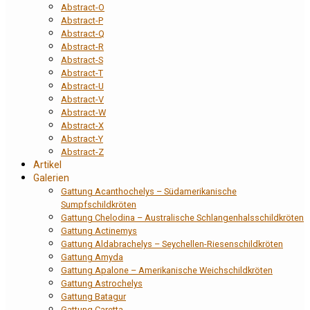
Abstract-O
Abstract-P
Abstract-Q
Abstract-R
Abstract-S
Abstract-T
Abstract-U
Abstract-V
Abstract-W
Abstract-X
Abstract-Y
Abstract-Z
Artikel
Galerien
Gattung Acanthochelys – Südamerikanische
Sumpfschildkröten
Gattung Chelodina – Australische Schlangenhalsschildkröten
Gattung Actinemys
Gattung Aldabrachelys – Seychellen-Riesenschildkröten
Gattung Amyda
Gattung Apalone – Amerikanische Weichschildkröten
Gattung Astrochelys
Gattung Batagur
Gattung Caretta