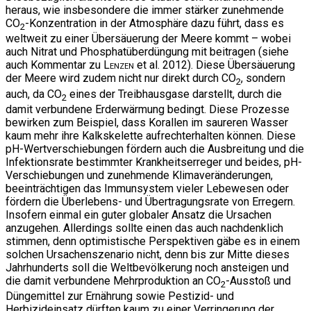
heraus, wie insbesondere die immer stärker zunehmende
CO
-Konzentration in der Atmosphäre dazu führt, dass es
2
weltweit zu einer Übersäuerung der Meere kommt – wobei
auch Nitrat und Phosphatüberdüngung mit beitragen (siehe
auch Kommentar zu
Lenzen
et al. 2012). Diese Übersäuerung
der Meere wird zudem nicht nur direkt durch CO
, sondern
2
auch, da CO
eines der Treibhausgase darstellt, durch die
2
damit verbundene Erderwärmung bedingt. Diese Prozesse
bewirken zum Beispiel, dass Korallen im saureren Wasser
kaum mehr ihre Kalkskelette aufrechterhalten können. Diese
pH-Wertverschiebungen fördern auch die Ausbreitung und die
Infektionsrate bestimmter Krankheitserreger und beides, pH-
Verschiebungen und zunehmende Klimaveränderungen,
beeinträchtigen das Immunsystem vieler Lebewesen oder
fördern die Überlebens- und Übertragungsrate von Erregern.
Insofern einmal ein guter globaler Ansatz die Ursachen
anzugehen. Allerdings sollte einen das auch nachdenklich
stimmen, denn optimistische Perspektiven gäbe es in einem
solchen Ursachenszenario nicht, denn bis zur Mitte dieses
Jahrhunderts soll die Weltbevölkerung noch ansteigen und
die damit verbundene Mehrproduktion an CO
-Ausstoß und
2
Düngemittel zur Ernährung sowie Pestizid- und
Herbizideinsatz dürften kaum zu einer Verringerung der