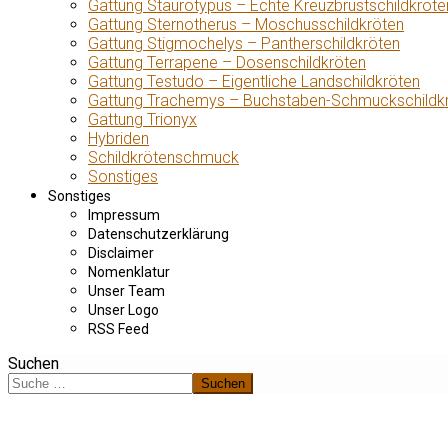
Gattung Staurotypus – Echte Kreuzbrustschildkröte
Gattung Sternotherus – Moschusschildkröten
Gattung Stigmochelys – Pantherschildkröten
Gattung Terrapene – Dosenschildkröten
Gattung Testudo – Eigentliche Landschildkröten
Gattung Trachemys – Buchstaben-Schmuckschildk
Gattung Trionyx
Hybriden
Schildkrötenschmuck
Sonstiges
Sonstiges
Impressum
Datenschutzerklärung
Disclaimer
Nomenklatur
Unser Team
Unser Logo
RSS Feed
Suchen
Suchen