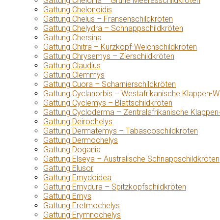
Gattung Chelonia – Grüne Meeresschildkröten
Gattung Chelonoidis
Gattung Chelus – Fransenschildkröten
Gattung Chelydra – Schnappschildkröten
Gattung Chersina
Gattung Chitra – Kurzkopf-Weichschildkröten
Gattung Chrysemys – Zierschildkröten
Gattung Claudius
Gattung Clemmys
Gattung Cuora – Scharnierschildkröten
Gattung Cyclanorbis – Westafrikanische Klappen-W
Gattung Cyclemys – Blattschildkröten
Gattung Cycloderma – Zentralafrikanische Klappen
Gattung Deirochelys
Gattung Dermatemys – Tabascoschildkröten
Gattung Dermochelys
Gattung Dogania
Gattung Elseya – Australische Schnappschildkröten
Gattung Elusor
Gattung Emydoidea
Gattung Emydura – Spitzkopfschildkröten
Gattung Emys
Gattung Eretmochelys
Gattung Erymnochelys