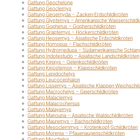
Gattung Geochelone
Gattung Geoclemys
Gattung Geoemyda – Zacken-Erdschildkröten
Gattung Glyptemys – Amerikanische Wasserschildk
Gattung Gopherus – Gopherschildkröten
Gattung Graptemys – Höckerschildkröten
Gattung Heosemys – Asiatische Erdschildkröten
Gattung Homopus – Flachschildkröten
Gattung Hydromedusa – Südamerikanische Schlang
Gattung Indotestudo – Asiatische Landschildkröten
Gattung Kinixys – Gelenkschildkröten
Gattung Kinosternon – Klappschildkröten
Gattung Lepidochelys
Gattung Leucocephalon
Gattung Lissemys – Asiatische Klappen-Weichschil
Gattung Macrochelys – Geierschildkröten
Gattung Malaclemys
Gattung Malacochersus
Gattung Malayemys
Gattung Manouria – Asiatische Waldschildkröten
Gattung Mauremys – Bachschildkröten
Gattung Mesoclemmys – Krötenkopf-Schildkröten
Gattung Morenia – Pfauenaugenschildkröten
Gattung Myuchelys