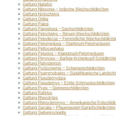
Gattung Natator
Gattung Nilssonia – Indische Weichschildkröten
Gattung Notochelys
Gattung Orlitia
Gattung Palea
Gattung Pangshura – Dachschildkröten
Gattung Pelochelys – Riesen-Weichschildkröten
Gattung Pelodiscus – Fernöstliche Weichschildkröt
Gattung Pelomedusa – Starrbrust-Pelomedusen
Gattung Peltocephalus
Gattung Pelusios – Klappbrust-Pelomedusen
Gattung Phrynops – Bärtige Krötenkopf-Schildkröt
Gattung Platysternon
Gattung Podocnemis – Schienenschildkröten
Gattung Psammobates – Südafrikanische Landschi
Gattung Pseudemydura
Gattung Pseudemys – Echte Schmuckschildkröten
Gattung Pyxis – Spinnenschildkröten
Gattung Rafetus
Gattung Rheodytes
Gattung Rhinoclemmys – Amerikanische Erdschildk
Gattung Sacalia – Pfauenaugen-Sumpfschildkröten
Gattung Siebenrockiella