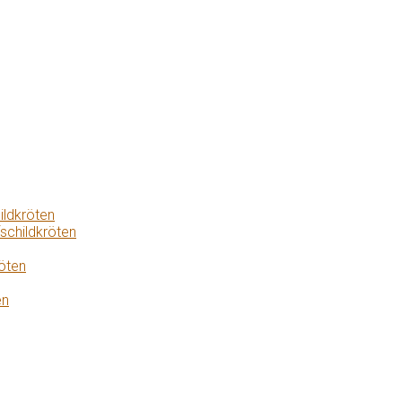
ildkröten
schildkröten
öten
en