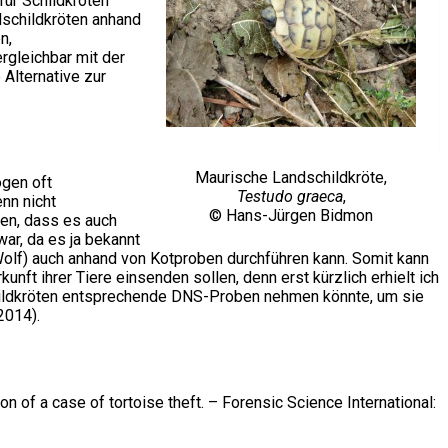
für Schildkröten
ndschildkröten anhand
n,
rgleichbar mit der
Alternative zur
Maurische Landschildkröte,
ogen oft
Testudo graeca
,
nn nicht
© Hans-Jürgen Bidmon
gen, dass es auch
war, da es ja bekannt
olf) auch anhand von Kotproben durchführen kann. Somit kann
nft ihrer Tiere einsenden sollen, denn erst kürzlich erhielt ich
childkröten entsprechende DNS-Proben nehmen könnte, um sie
(2014).
n of a case of tortoise theft. – Forensic Science International: