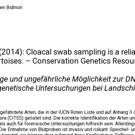
(2014): Cloacal swab sampling is a reli
ortoises. – Conservation Genetics Resou
ige und ungefährliche Möglichkeit zur 
genetische Untersuchungen bei Landschi
gefährdete Arten, die in der IUCN Roten Liste und auf Anhang II
a (CITES) gelistet sind. Die korrekte Identifikation der Arten un
als auch für forensische Untersuchungen hilfreich sein. Allerdin
Die Entnahme von Blutproben ist invasiv und riskant. Speichel- u