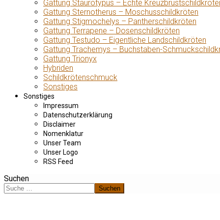
Gattung Staurotypus – Echte Kreuzbrustschildkröte
Gattung Sternotherus – Moschusschildkröten
Gattung Stigmochelys – Pantherschildkröten
Gattung Terrapene – Dosenschildkröten
Gattung Testudo – Eigentliche Landschildkröten
Gattung Trachemys – Buchstaben-Schmuckschildk
Gattung Trionyx
Hybriden
Schildkrötenschmuck
Sonstiges
Sonstiges
Impressum
Datenschutzerklärung
Disclaimer
Nomenklatur
Unser Team
Unser Logo
RSS Feed
Suchen
Suchen