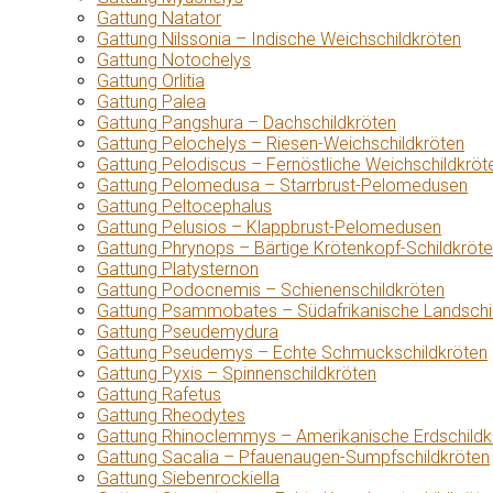
Gattung Natator
Gattung Nilssonia – Indische Weichschildkröten
Gattung Notochelys
Gattung Orlitia
Gattung Palea
Gattung Pangshura – Dachschildkröten
Gattung Pelochelys – Riesen-Weichschildkröten
Gattung Pelodiscus – Fernöstliche Weichschildkröt
Gattung Pelomedusa – Starrbrust-Pelomedusen
Gattung Peltocephalus
Gattung Pelusios – Klappbrust-Pelomedusen
Gattung Phrynops – Bärtige Krötenkopf-Schildkröt
Gattung Platysternon
Gattung Podocnemis – Schienenschildkröten
Gattung Psammobates – Südafrikanische Landschi
Gattung Pseudemydura
Gattung Pseudemys – Echte Schmuckschildkröten
Gattung Pyxis – Spinnenschildkröten
Gattung Rafetus
Gattung Rheodytes
Gattung Rhinoclemmys – Amerikanische Erdschildk
Gattung Sacalia – Pfauenaugen-Sumpfschildkröten
Gattung Siebenrockiella