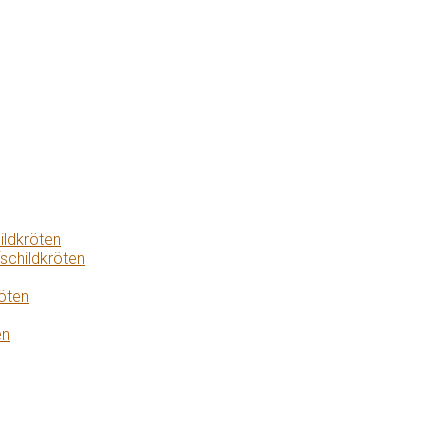
ildkröten
schildkröten
öten
en