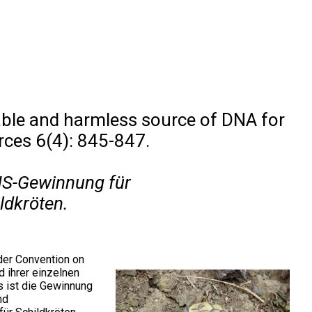
able and harmless source of DNA for
rces 6(4): 845-847.
DNS-Gewinnung für
ldkröten.
 der Convention on
d ihrer einzelnen
gs ist die Gewinnung
nd