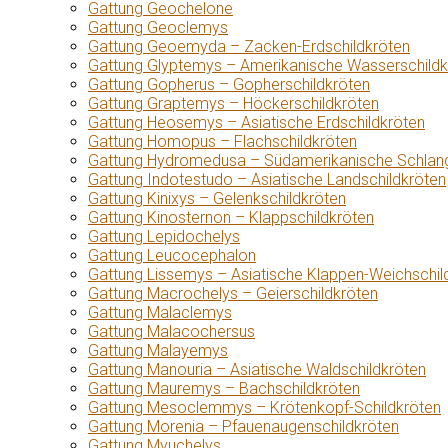
Gattung Geochelone
Gattung Geoclemys
Gattung Geoemyda – Zacken-Erdschildkröten
Gattung Glyptemys – Amerikanische Wasserschildk
Gattung Gopherus – Gopherschildkröten
Gattung Graptemys – Höckerschildkröten
Gattung Heosemys – Asiatische Erdschildkröten
Gattung Homopus – Flachschildkröten
Gattung Hydromedusa – Südamerikanische Schlang
Gattung Indotestudo – Asiatische Landschildkröten
Gattung Kinixys – Gelenkschildkröten
Gattung Kinosternon – Klappschildkröten
Gattung Lepidochelys
Gattung Leucocephalon
Gattung Lissemys – Asiatische Klappen-Weichschil
Gattung Macrochelys – Geierschildkröten
Gattung Malaclemys
Gattung Malacochersus
Gattung Malayemys
Gattung Manouria – Asiatische Waldschildkröten
Gattung Mauremys – Bachschildkröten
Gattung Mesoclemmys – Krötenkopf-Schildkröten
Gattung Morenia – Pfauenaugenschildkröten
Gattung Myuchelys