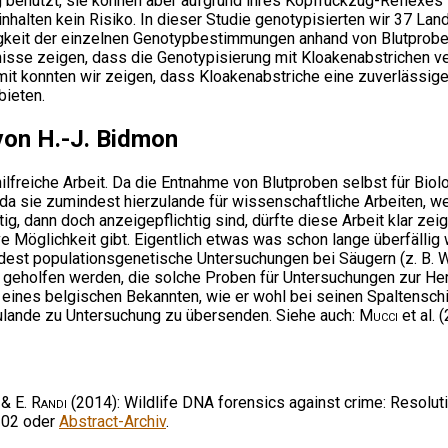
 benutzt, sie können aber aufgrund ihres Kopfrückzug-Reflexes 
inhalten kein Risiko. In dieser Studie genotypisierten wir 37 La
sigkeit der einzelnen Genotypbestimmungen anhand von Blutprobe
sse zeigen, dass die Genotypisierung mit Kloakenabstrichen ve
t konnten wir zeigen, dass Kloakenabstriche eine zuverlässige 
bieten.
on H.-J. Bidmon
hilfreiche Arbeit. Da die Entnahme von Blutproben selbst für Biol
da sie zumindest hierzulande für wissenschaftliche Arbeiten, we
g, dann doch anzeigepflichtig sind, dürfte diese Arbeit klar zei
e Möglichkeit gibt. Eigentlich etwas was schon lange überfällig 
dest populationsgenetische Untersuchungen bei Säugern (z. B. W
n geholfen werden, die solche Proben für Untersuchungen zur Herku
 eines belgischen Bekannten, wie er wohl bei seinen Spaltens
ulande zu Untersuchung zu übersenden. Siehe auch:
Mucci
et al. 
 & E. Randi
(2014): Wildlife DNA forensics against crime: Resolutio
202 oder
Abstract-Archiv
.