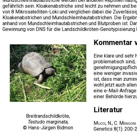
Mundschleimhautabstriche werden bei anderen Reptilien häufig
gefährlich sein. Kloakenabstriche sind leicht zu nehmen und be
von 8 Mikrosatelliten-Loki und verglichen dabei die Zuverläs
Kloakenabstrichen und Mundschleimhautabstrichen. Die Ergebni
anhand von Mundschleimhautabstrichen und Blutproben ist. Dami
Gewinnung von DNS für die Landschildkröten-Genotypisierung 
Kommentar v
Eine klare und sehr 
problematisch sind, 
genehmigungspflichti
eine weniger invasiv
ist, dass man zumin
wohl jetzt auch alle
eine e-Mail-Anfrage
einer Behörde hierz
Literatur
Breitrandschildkröte,
Testudo marginata
,
Mucci, N., C. Mengoni
© Hans-Jürgen Bidmon
Genetics 8(1): 200-