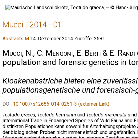
Mucci - 2014 - 01
Abstracts M
14. Dezember 2014
Zugriffe: 2581
Mucci, N., C. Mengoni, E. Berti & E. Randi
population and forensic genetics in t
Kloakenabstriche bieten eine zuverläss
populationsgenetische und forensisch-
DOI:
10.1007/s12686-014-0251-3 (externer Link)
Testudo graeca
,
Testudo hermanni
und
Testudo marginata
sind 
International Trade in Endangered Species of Wild Fauna and Flor
distinkten Populationen kann sowohl für Arterhaltungsprojekte 
der biologischen Proben nicht immer einfach und ungefährlich. 