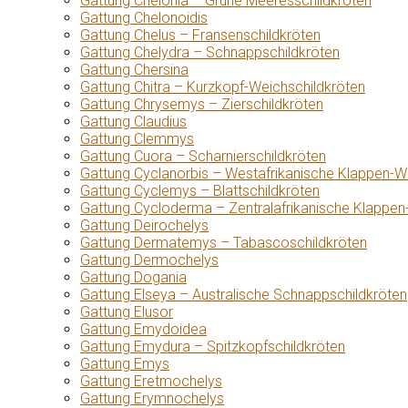
Gattung Chelonia – Grüne Meeresschildkröten
Gattung Chelonoidis
Gattung Chelus – Fransenschildkröten
Gattung Chelydra – Schnappschildkröten
Gattung Chersina
Gattung Chitra – Kurzkopf-Weichschildkröten
Gattung Chrysemys – Zierschildkröten
Gattung Claudius
Gattung Clemmys
Gattung Cuora – Scharnierschildkröten
Gattung Cyclanorbis – Westafrikanische Klappen-W
Gattung Cyclemys – Blattschildkröten
Gattung Cycloderma – Zentralafrikanische Klappen
Gattung Deirochelys
Gattung Dermatemys – Tabascoschildkröten
Gattung Dermochelys
Gattung Dogania
Gattung Elseya – Australische Schnappschildkröten
Gattung Elusor
Gattung Emydoidea
Gattung Emydura – Spitzkopfschildkröten
Gattung Emys
Gattung Eretmochelys
Gattung Erymnochelys