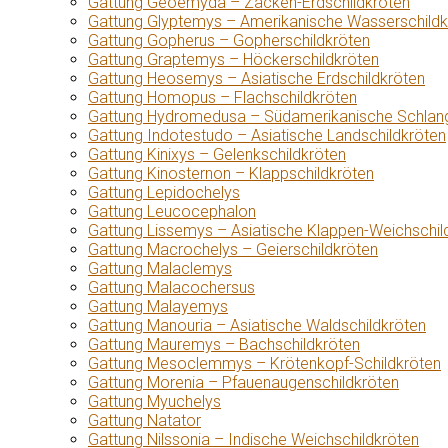
Gattung Geoemyda – Zacken-Erdschildkröten
Gattung Glyptemys – Amerikanische Wasserschildk
Gattung Gopherus – Gopherschildkröten
Gattung Graptemys – Höckerschildkröten
Gattung Heosemys – Asiatische Erdschildkröten
Gattung Homopus – Flachschildkröten
Gattung Hydromedusa – Südamerikanische Schlang
Gattung Indotestudo – Asiatische Landschildkröten
Gattung Kinixys – Gelenkschildkröten
Gattung Kinosternon – Klappschildkröten
Gattung Lepidochelys
Gattung Leucocephalon
Gattung Lissemys – Asiatische Klappen-Weichschil
Gattung Macrochelys – Geierschildkröten
Gattung Malaclemys
Gattung Malacochersus
Gattung Malayemys
Gattung Manouria – Asiatische Waldschildkröten
Gattung Mauremys – Bachschildkröten
Gattung Mesoclemmys – Krötenkopf-Schildkröten
Gattung Morenia – Pfauenaugenschildkröten
Gattung Myuchelys
Gattung Natator
Gattung Nilssonia – Indische Weichschildkröten