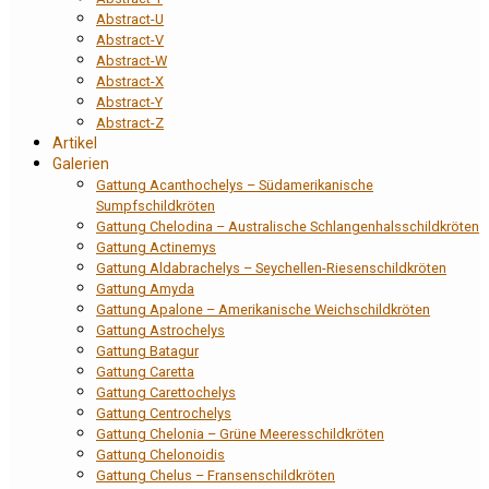
Abstract-U
Abstract-V
Abstract-W
Abstract-X
Abstract-Y
Abstract-Z
Artikel
Galerien
Gattung Acanthochelys – Südamerikanische
Sumpfschildkröten
Gattung Chelodina – Australische Schlangenhalsschildkröten
Gattung Actinemys
Gattung Aldabrachelys – Seychellen-Riesenschildkröten
Gattung Amyda
Gattung Apalone – Amerikanische Weichschildkröten
Gattung Astrochelys
Gattung Batagur
Gattung Caretta
Gattung Carettochelys
Gattung Centrochelys
Gattung Chelonia – Grüne Meeresschildkröten
Gattung Chelonoidis
Gattung Chelus – Fransenschildkröten