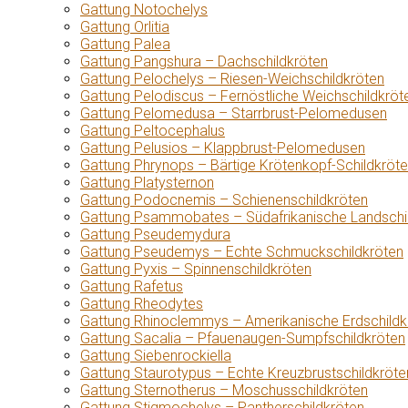
Gattung Notochelys
Gattung Orlitia
Gattung Palea
Gattung Pangshura – Dachschildkröten
Gattung Pelochelys – Riesen-Weichschildkröten
Gattung Pelodiscus – Fernöstliche Weichschildkröt
Gattung Pelomedusa – Starrbrust-Pelomedusen
Gattung Peltocephalus
Gattung Pelusios – Klappbrust-Pelomedusen
Gattung Phrynops – Bärtige Krötenkopf-Schildkröt
Gattung Platysternon
Gattung Podocnemis – Schienenschildkröten
Gattung Psammobates – Südafrikanische Landschi
Gattung Pseudemydura
Gattung Pseudemys – Echte Schmuckschildkröten
Gattung Pyxis – Spinnenschildkröten
Gattung Rafetus
Gattung Rheodytes
Gattung Rhinoclemmys – Amerikanische Erdschildk
Gattung Sacalia – Pfauenaugen-Sumpfschildkröten
Gattung Siebenrockiella
Gattung Staurotypus – Echte Kreuzbrustschildkröte
Gattung Sternotherus – Moschusschildkröten
Gattung Stigmochelys – Pantherschildkröten