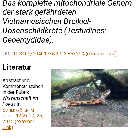
Das komplette mitochondriale Genom
der stark gefährdeten
Vietnamesischen Dreikiel-
Dosenschildkröte (Testudines:
Geoemydidae).
DOI:
10.3109/19401736.2013.863293 (externer Link)
Literatur
Abstract und
Kommentar stehen
in der Rubrik
Wissenschaft im
Fokus
in
Schildkröten im
Fokus
12(2): 24-25,
2015 (externer
Link)
.