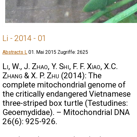
Li - 2014 - 01
Abstracts L
01. Mai 2015
Zugriffe: 2625
Li, W., J. Zhao, Y. Shi, F. F. Xiao, X.C.
Zhang & X. P. Zhu
(2014): The
complete mitochondrial genome of
the critically endangered Vietnamese
three-striped box turtle (Testudines:
Geoemydidae). – Mitochondrial DNA
26(6): 925-926.