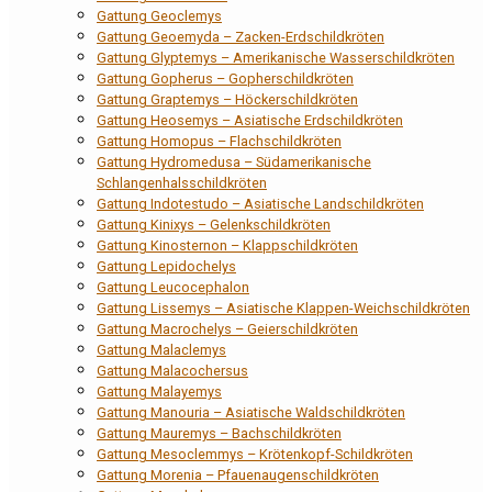
Gattung Geoclemys
Gattung Geoemyda – Zacken-Erdschildkröten
Gattung Glyptemys – Amerikanische Wasserschildkröten
Gattung Gopherus – Gopherschildkröten
Gattung Graptemys – Höckerschildkröten
Gattung Heosemys – Asiatische Erdschildkröten
Gattung Homopus – Flachschildkröten
Gattung Hydromedusa – Südamerikanische
Schlangenhalsschildkröten
Gattung Indotestudo – Asiatische Landschildkröten
Gattung Kinixys – Gelenkschildkröten
Gattung Kinosternon – Klappschildkröten
Gattung Lepidochelys
Gattung Leucocephalon
Gattung Lissemys – Asiatische Klappen-Weichschildkröten
Gattung Macrochelys – Geierschildkröten
Gattung Malaclemys
Gattung Malacochersus
Gattung Malayemys
Gattung Manouria – Asiatische Waldschildkröten
Gattung Mauremys – Bachschildkröten
Gattung Mesoclemmys – Krötenkopf-Schildkröten
Gattung Morenia – Pfauenaugenschildkröten