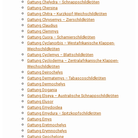
Gattung Chelydra – Schnappschildkröten
Gattung Chersina
Gattung Chitra – Kurzkopf-Weichschildkröten
Gattung Chrysemys – Zierschildkröten
Gattung Claudius
Gattung Clemmys
Gattung Cuora – Scharnierschildkröten
Gattung Cyclanorbis – Westafrikanische Klappen-
Weichschildkröten
Gattung Cyclemys – Blattschildkröten
Gattung Cycloderma – Zentralafrikanische Klappen-
Weichschildkröten
Gattung Deirochelys
Gattung Dermatemys – Tabascoschildkröten
Gattung Dermochelys
Gattung Dogania
Gattung Elseya – Australische Schnappschildkröten
Gattung Elusor
Gattung Emydoidea
Gattung Emydura – Spitzkopfschildkröten
Gattung Emys
Gattung Eretmochelys
Gattung Erymnochelys
Gattung Geochelone