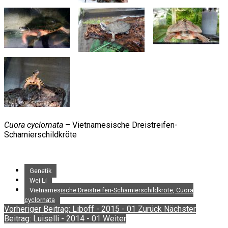
Cuora cyclornata
– Vietnamesische Dreistreifen-
Scharnierschildkröte
Genetik
Wei Li
Vietnamesische Dreistreifen-Scharnierschildkröte, Cuora
cyclornata
Vorheriger Beitrag: Liboff - 2015 - 01
Zurück
Nächster
Beitrag: Luiselli - 2014 - 01
Weiter