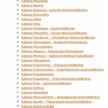
Gattung Myuchelys
Gattung Natator
Gattung Nilssonia – Indische Weichschildkröten
Gattung Notochelys
Gattung Orlitia
Gattung Palea
Gattung Pangshura – Dachschildkröten
Gattung Pelochelys – Riesen-Weichschildkröten
Gattung Pelodiscus – Fernöstliche Weichschildkröten
Gattung Pelomedusa – Starrbrust-Pelomedusen
Gattung Peltocephalus
Gattung Pelusios – Klappbrust-Pelomedusen
Gattung Phrynops – Bärtige Krötenkopf-Schildkröten
Gattung Platysternon
Gattung Podocnemis – Schienenschildkröten
Gattung Psammobates – Südafrikanische Landschildkröten
Gattung Pseudemydura
Gattung Pseudemys – Echte Schmuckschildkröten
Gattung Pyxis – Spinnenschildkröten
Gattung Rafetus
Gattung Rheodytes
Gattung Rhinoclemmys – Amerikanische Erdschildkröten
Gattung Sacalia – Pfauenaugen-Sumpfschildkröten
Gattung Siebenrockiella