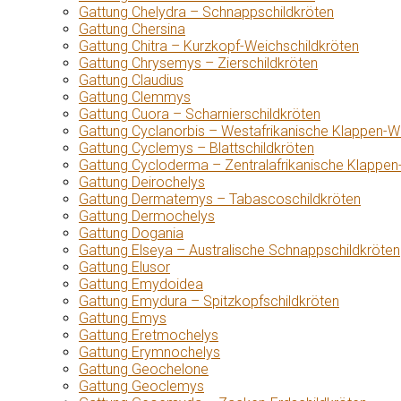
Gattung Chelydra – Schnappschildkröten
Gattung Chersina
Gattung Chitra – Kurzkopf-Weichschildkröten
Gattung Chrysemys – Zierschildkröten
Gattung Claudius
Gattung Clemmys
Gattung Cuora – Scharnierschildkröten
Gattung Cyclanorbis – Westafrikanische Klappen-W
Gattung Cyclemys – Blattschildkröten
Gattung Cycloderma – Zentralafrikanische Klappen
Gattung Deirochelys
Gattung Dermatemys – Tabascoschildkröten
Gattung Dermochelys
Gattung Dogania
Gattung Elseya – Australische Schnappschildkröten
Gattung Elusor
Gattung Emydoidea
Gattung Emydura – Spitzkopfschildkröten
Gattung Emys
Gattung Eretmochelys
Gattung Erymnochelys
Gattung Geochelone
Gattung Geoclemys