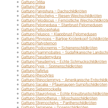
Gattung Orlitia
Gattung Palea
Gattung Pangshura – Dachschildkröten
Gattung Pelochelys – Riesen-Weichschildkröten
Gattung Pelodiscus – Fernöstliche Weichschildkröt
Gattung Pelomedusa – Starrbrust-Pelomedusen
Gattung Peltocephalus
Gattung Pelusios – Klappbrust-Pelomedusen
Gattung Phrynops – Bärtige Krötenkopf-Schildkröt
Gattung Platysternon
Gattung Podocnemis – Schienenschildkröten
Gattung Psammobates – Südafrikanische Landschi
Gattung Pseudemydura
Gattung Pseudemys – Echte Schmuckschildkröten
Gattung Pyxis – Spinnenschildkröten
Gattung Rafetus
Gattung Rheodytes
Gattung Rhinoclemmys – Amerikanische Erdschildk
Gattung Sacalia – Pfauenaugen-Sumpfschildkröten
Gattung Siebenrockiella
Gattung Staurotypus – Echte Kreuzbrustschildkröte
Gattung Sternotherus – Moschusschildkröten
Gattung Stigmochelys – Pantherschildkröten
Gattung Terrapene – Dosenschildkröten