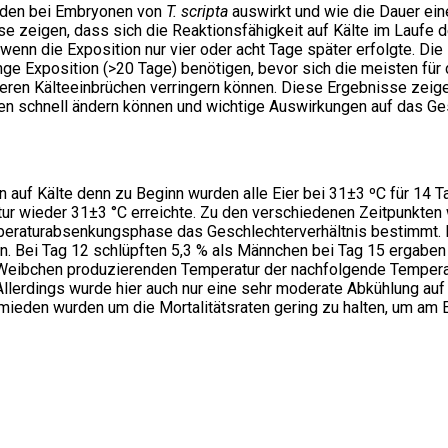
naden bei Embryonen von
T. scripta
auswirkt und wie die Dauer ein
se zeigen, dass sich die Reaktionsfähigkeit auf Kälte im Laufe 
 wenn die Exposition nur vier oder acht Tage später erfolgte. D
nge Exposition (>20 Tage) benötigen, bevor sich die meisten fü
en Kälteeinbrüchen verringern können. Diese Ergebnisse zeigen,
en schnell ändern können und wichtige Auswirkungen auf das Ges
 auf Kälte denn zu Beginn wurden alle Eier bei 31±3 ºC für 14 Ta
tur wieder 31±3 °C erreichte. Zu den verschiedenen Zeitpunkte
raturabsenkungsphase das Geschlechterverhältnis bestimmt. Es z
 Bei Tag 12 schlüpften 5,3 % als Männchen bei Tag 15 ergaben 
en Weibchen produzierenden Temperatur der nachfolgende Temper
Allerdings wurde hier auch nur eine sehr moderate Abkühlung auf
rmieden wurden um die Mortalitätsraten gering zu halten, um am 