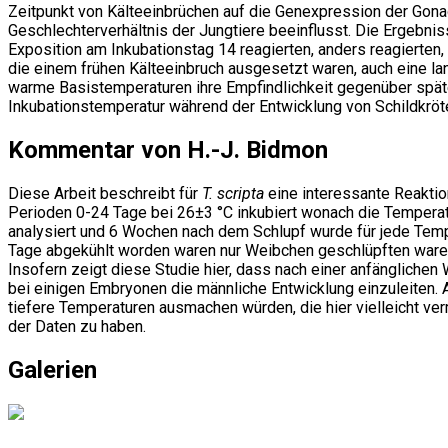
Zeitpunkt von Kälteeinbrüchen auf die Genexpression der Go
Geschlechterverhältnis der Jungtiere beeinflusst. Die Ergebnis
Exposition am Inkubationstag 14 reagierten, anders reagierten,
die einem frühen Kälteeinbruch ausgesetzt waren, auch eine la
warme Basistemperaturen ihre Empfindlichkeit gegenüber später
Inkubationstemperatur während der Entwicklung von Schildkröt
Kommentar von H.-J. Bidmon
Diese Arbeit beschreibt für
T. scripta
eine interessante Reaktion
Perioden 0-24 Tage bei 26±3 °C inkubiert wonach die Tempera
analysiert und 6 Wochen nach dem Schlupf wurde für jede Tempe
Tage abgekühlt worden waren nur Weibchen geschlüpften waren.
Insofern zeigt diese Studie hier, dass nach einer anfänglich
bei einigen Embryonen die männliche Entwicklung einzuleiten. 
tiefere Temperaturen ausmachen würden, die hier vielleicht ve
der Daten zu haben.
Galerien