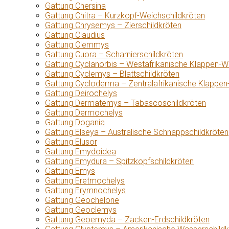
Gattung Chersina
Gattung Chitra – Kurzkopf-Weichschildkröten
Gattung Chrysemys – Zierschildkröten
Gattung Claudius
Gattung Clemmys
Gattung Cuora – Scharnierschildkröten
Gattung Cyclanorbis – Westafrikanische Klappen-W
Gattung Cyclemys – Blattschildkröten
Gattung Cycloderma – Zentralafrikanische Klappen
Gattung Deirochelys
Gattung Dermatemys – Tabascoschildkröten
Gattung Dermochelys
Gattung Dogania
Gattung Elseya – Australische Schnappschildkröten
Gattung Elusor
Gattung Emydoidea
Gattung Emydura – Spitzkopfschildkröten
Gattung Emys
Gattung Eretmochelys
Gattung Erymnochelys
Gattung Geochelone
Gattung Geoclemys
Gattung Geoemyda – Zacken-Erdschildkröten