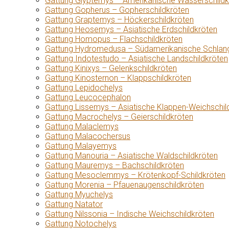
Gattung Glyptemys – Amerikanische Wasserschildk
Gattung Gopherus – Gopherschildkröten
Gattung Graptemys – Höckerschildkröten
Gattung Heosemys – Asiatische Erdschildkröten
Gattung Homopus – Flachschildkröten
Gattung Hydromedusa – Südamerikanische Schlang
Gattung Indotestudo – Asiatische Landschildkröten
Gattung Kinixys – Gelenkschildkröten
Gattung Kinosternon – Klappschildkröten
Gattung Lepidochelys
Gattung Leucocephalon
Gattung Lissemys – Asiatische Klappen-Weichschil
Gattung Macrochelys – Geierschildkröten
Gattung Malaclemys
Gattung Malacochersus
Gattung Malayemys
Gattung Manouria – Asiatische Waldschildkröten
Gattung Mauremys – Bachschildkröten
Gattung Mesoclemmys – Krötenkopf-Schildkröten
Gattung Morenia – Pfauenaugenschildkröten
Gattung Myuchelys
Gattung Natator
Gattung Nilssonia – Indische Weichschildkröten
Gattung Notochelys