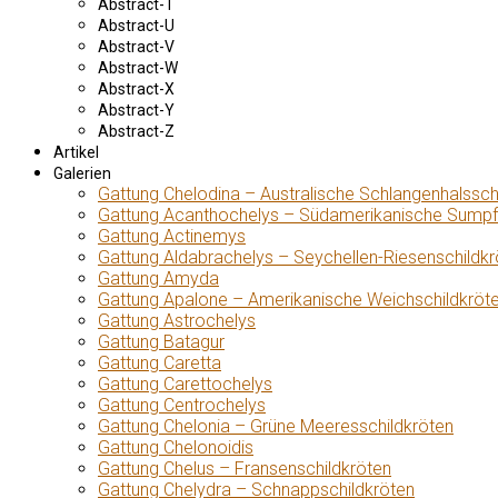
Abstract-T
Abstract-U
Abstract-V
Abstract-W
Abstract-X
Abstract-Y
Abstract-Z
Artikel
Galerien
Gattung Chelodina – Australische Schlangenhalssch
Gattung Acanthochelys – Südamerikanische Sumpf
Gattung Actinemys
Gattung Aldabrachelys – Seychellen-Riesenschildkr
Gattung Amyda
Gattung Apalone – Amerikanische Weichschildkröt
Gattung Astrochelys
Gattung Batagur
Gattung Caretta
Gattung Carettochelys
Gattung Centrochelys
Gattung Chelonia – Grüne Meeresschildkröten
Gattung Chelonoidis
Gattung Chelus – Fransenschildkröten
Gattung Chelydra – Schnappschildkröten