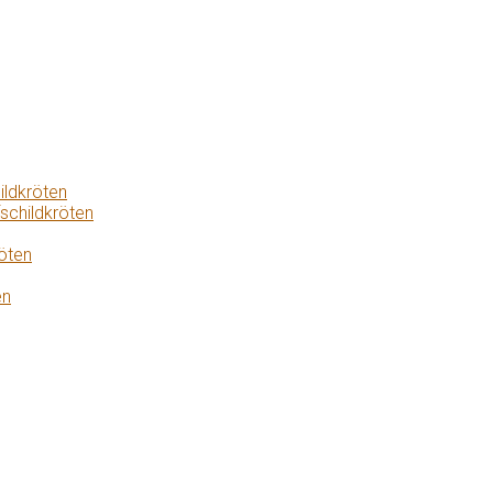
ildkröten
schildkröten
öten
en