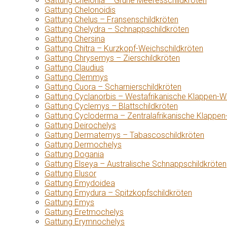
Gattung Chelonia – Grüne Meeresschildkröten
Gattung Chelonoidis
Gattung Chelus – Fransenschildkröten
Gattung Chelydra – Schnappschildkröten
Gattung Chersina
Gattung Chitra – Kurzkopf-Weichschildkröten
Gattung Chrysemys – Zierschildkröten
Gattung Claudius
Gattung Clemmys
Gattung Cuora – Scharnierschildkröten
Gattung Cyclanorbis – Westafrikanische Klappen-W
Gattung Cyclemys – Blattschildkröten
Gattung Cycloderma – Zentralafrikanische Klappen
Gattung Deirochelys
Gattung Dermatemys – Tabascoschildkröten
Gattung Dermochelys
Gattung Dogania
Gattung Elseya – Australische Schnappschildkröten
Gattung Elusor
Gattung Emydoidea
Gattung Emydura – Spitzkopfschildkröten
Gattung Emys
Gattung Eretmochelys
Gattung Erymnochelys