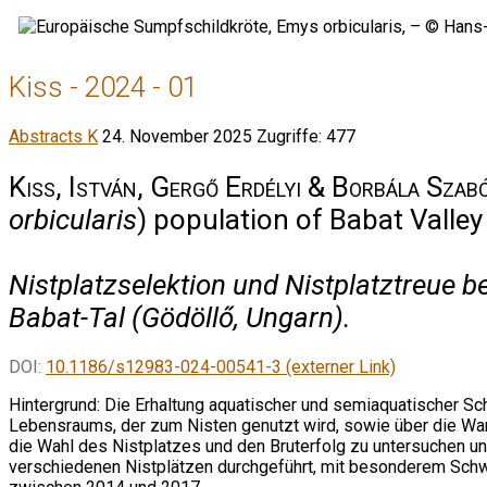
Kiss - 2024 - 01
Abstracts K
24. November 2025
Zugriffe: 477
Kiss, István, Gergő Erdélyi & Borbála Szab
orbicularis
) population of Babat Valley
Nistplatzselektion und Nistplatztreue 
Babat-Tal (Gödöllő, Ungarn).
DOI:
10.1186/s12983-024-00541-3 (externer Link)
Hintergrund: Die Erhaltung aquatischer und semiaquatischer Sch
Lebensraums, der zum Nisten genutzt wird, sowie über die Wan
die Wahl des Nistplatzes und den Bruterfolg zu untersuchen un
verschiedenen Nistplätzen durchgeführt, mit besonderem Sch