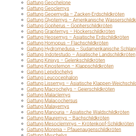
Gattung Geochelone
Gattung Geoclemys
Gattung Geoemyda – Zacken-Erdschildkröten
Gattung Glyptemys – Amerikanische Wasserschildk
Gattung Gopherus – Gopherschildkröten
Gattung Graptemys – Höckerschildkröten
Gattung Heosemys – Asiatische Erdschildkröten
Gattung Homopus – Flachschildkröten
Gattung Hydromedusa – Südamerikanische Schlang
Gattung Indotestudo – Asiatische Landschildkröten
Gattung Kinixys – Gelenkschildkröten
Gattung Kinosternon – Klappschildkröten
Gattung Lepidochelys
Gattung Leucocephalon
Gattung Lissemys – Asiatische Klappen-Weichschil
Gattung Macrochelys – Geierschildkröten
Gattung Malaclemys
Gattung Malacochersus
Gattung Malayemys
Gattung Manouria – Asiatische Waldschildkröten
Gattung Mauremys – Bachschildkröten
Gattung Mesoclemmys – Krötenkopf-Schildkröten
Gattung Morenia – Pfauenaugenschildkröten
Gattung Myuchelys