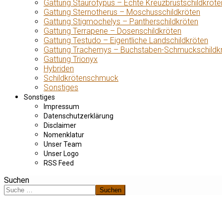
Gattung Staurotypus – Echte Kreuzbrustschildkröte
Gattung Sternotherus – Moschusschildkröten
Gattung Stigmochelys – Pantherschildkröten
Gattung Terrapene – Dosenschildkröten
Gattung Testudo – Eigentliche Landschildkröten
Gattung Trachemys – Buchstaben-Schmuckschildk
Gattung Trionyx
Hybriden
Schildkrötenschmuck
Sonstiges
Sonstiges
Impressum
Datenschutzerklärung
Disclaimer
Nomenklatur
Unser Team
Unser Logo
RSS Feed
Suchen
Suchen