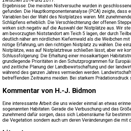
zwischen 2014 und 2017.
Ergebnisse: Die meisten Nistversuche wurden in geschlossene
gefunden. Die Hauptkomponentenanalyse (PCA) zeigte, dass e
Variablen bei der Wahl des Nistplatzes waren. Mit zunehmende
Schlüpfens erheblich. Die Verschlechterung der offenen Steppe
wirken sich negativ auf die Auswahl der Nistplätze aus. Wir st
am bevorzugten Niststandort am Teich 5 lagen, der durch Teilb
deutlich näher am nördlichen Kiefernwald als die Weibchen mi
nötige Erfahrung, um den richtigen Nistplatz zu wählen. Die e
Nistplätze, was auf Nistplatztreue schließen lässt, aber wir ko
Schlussfolgerung: Die Erhaltung einer mosaikartigen Habitats
grundlegende Prioritäten in den Schutzprogrammen für Europäi
und zeitliche Planung der Landbewirtschaftung und der landwirts
während des ganzen Jahres vermieden werden. Landwirtschaftl
betreffenden Zeitraums meiden. Bei starkem Prädationsdruck s
Kommentar von H.-J. Bidmon
Eine interessante Arbeit die uns wieder einmal an etwas erinne
sogenannten Habitaten. Gerade die Verbuschung und das Größ
zunehmend dafür sorgen, dass sich Lebensräume für bestimmte 
die Vegetation sondern auch um deren Veränderungen die mit