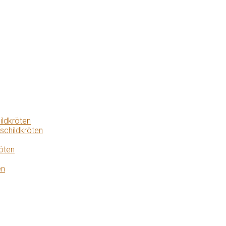
ildkröten
schildkröten
öten
en