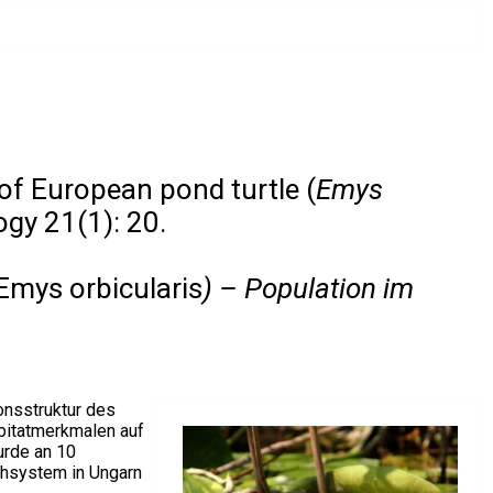
 of European pond turtle (
Emys
ogy 21(1): 20.
Emys orbicularis
) – Population im
onsstruktur des
bitatmerkmalen auf
urde an 10
chsystem in Ungarn