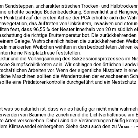
n Sandsteppen, uncharakteristischen Trocken- und Halbtrockenr
ine erhöhte sandige Bodenbedeckung, Sonnenlicht und Hangnei
r Punktzahl auf der ersten Achse der PCA erhöhte sich die Wahr
nvegetation, das Auftreten von Unkräutern, invasiven und störun
ellten fest, dass 96,55 % der Nester innerhalb von 20 m südlich 
eschattung die richtige Bruttemperatur bot. Die zurückkehrende
t einem Gelege. Wahrscheinlich haben die zurückkehrenden Weibc
inzeln markierten Weibchen wählten in den beobachteten Jahren k
nnten keine Nistplatztreue feststellen.
truktur und die Verlangsamung des Sukzessionsprozesses im Nis
sche Sumpfschildkröten sein. Wir schlagen den örtlichen Landwi
chaftlichen Arbeiten vor. Wenn der eigentliche Nistplatz in einem
iche Maschinen sollten die Wanderrouten der erwachsenen Schi
ollte eine Prädatorenkontrolle durchgeführt und ein Nestschutz
rt was so natürlich ist, dass wir es häufig gar nicht mehr wahr
erwerden von Bäumen die zunehmend die Lichtverhältnisse am 
Arten verschieben. Dabei sind die Veränderungen häufig komplex
 dem Klimawandel einhergehen. Siehe dazu auch den zu
Vilardell