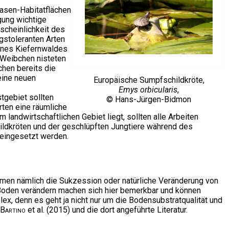
asen-Habitatflächen
gung wichtige
scheinlichkeit des
gstoleranten Arten
eines Kiefernwaldes
n Weibchen nisteten
hen bereits die
eine neuen
Europäische Sumpfschildkröte,
Emys orbicularis
,
tgebiet sollten
© Hans-Jürgen-Bidmon
rten eine räumliche
 landwirtschaftlichen Gebiet liegt, sollten alle Arbeiten
ldkröten und der geschlüpften Jungtiere während des
 eingesetzt werden.
nehmen nämlich die Sukzession oder natürliche Veränderung von
Boden verändern machen sich hier bemerkbar und können
, denn es geht ja nicht nur um die Bodensubstratqualität und
-Bartino
et al. (2015) und die dort angeführte Literatur.