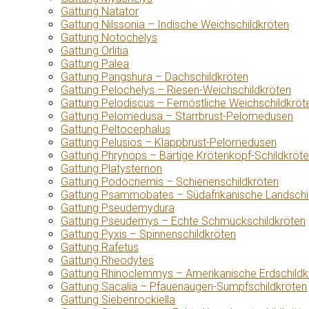
Gattung Natator
Gattung Nilssonia – Indische Weichschildkröten
Gattung Notochelys
Gattung Orlitia
Gattung Palea
Gattung Pangshura – Dachschildkröten
Gattung Pelochelys – Riesen-Weichschildkröten
Gattung Pelodiscus – Fernöstliche Weichschildkröt
Gattung Pelomedusa – Starrbrust-Pelomedusen
Gattung Peltocephalus
Gattung Pelusios – Klappbrust-Pelomedusen
Gattung Phrynops – Bärtige Krötenkopf-Schildkröt
Gattung Platysternon
Gattung Podocnemis – Schienenschildkröten
Gattung Psammobates – Südafrikanische Landschi
Gattung Pseudemydura
Gattung Pseudemys – Echte Schmuckschildkröten
Gattung Pyxis – Spinnenschildkröten
Gattung Rafetus
Gattung Rheodytes
Gattung Rhinoclemmys – Amerikanische Erdschildk
Gattung Sacalia – Pfauenaugen-Sumpfschildkröten
Gattung Siebenrockiella