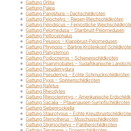
Gattung Orlitia
Gattung Palea
Gattung Pangshura – Dachschildkröten
Gattung Pelochelys – Riesen-Weichschildkröten
Gattung Pelodiscus – Fernöstliche Weichschildkröt
Gattung Pelomedusa – Starrbrust-Pelomedusen
Gattung Peltocephalus
Gattung Pelusios – Klappbrust-Pelomedusen
Gattung Phrynops – Bärtige Krötenkopf-Schildkröt
Gattung Platysternon
Gattung Podocnemis – Schienenschildkröten
Gattung Psammobates – Südafrikanische Landschi
Gattung Pseudemydura
Gattung Pseudemys – Echte Schmuckschildkröten
Gattung Pyxis – Spinnenschildkröten
Gattung Rafetus
Gattung Rheodytes
Gattung Rhinoclemmys – Amerikanische Erdschildk
Gattung Sacalia – Pfauenaugen-Sumpfschildkröten
Gattung Siebenrockiella
Gattung Staurotypus – Echte Kreuzbrustschildkröte
Gattung Sternotherus – Moschusschildkröten
Gattung Stigmochelys – Pantherschildkröten
Gattung Terrapene – Dosenschildkröten