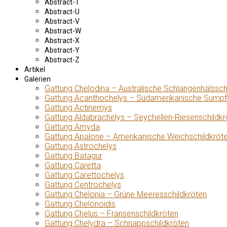
Abstract-T
Abstract-U
Abstract-V
Abstract-W
Abstract-X
Abstract-Y
Abstract-Z
Artikel
Galerien
Gattung Chelodina – Australische Schlangenhalssch
Gattung Acanthochelys – Südamerikanische Sumpf
Gattung Actinemys
Gattung Aldabrachelys – Seychellen-Riesenschildkr
Gattung Amyda
Gattung Apalone – Amerikanische Weichschildkröt
Gattung Astrochelys
Gattung Batagur
Gattung Caretta
Gattung Carettochelys
Gattung Centrochelys
Gattung Chelonia – Grüne Meeresschildkröten
Gattung Chelonoidis
Gattung Chelus – Fransenschildkröten
Gattung Chelydra – Schnappschildkröten