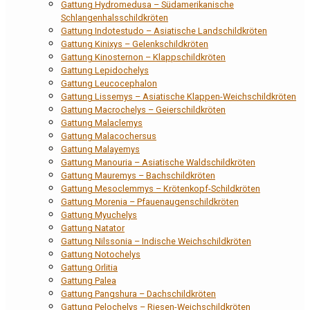
Gattung Hydromedusa – Südamerikanische
Schlangenhalsschildkröten
Gattung Indotestudo – Asiatische Landschildkröten
Gattung Kinixys – Gelenkschildkröten
Gattung Kinosternon – Klappschildkröten
Gattung Lepidochelys
Gattung Leucocephalon
Gattung Lissemys – Asiatische Klappen-Weichschildkröten
Gattung Macrochelys – Geierschildkröten
Gattung Malaclemys
Gattung Malacochersus
Gattung Malayemys
Gattung Manouria – Asiatische Waldschildkröten
Gattung Mauremys – Bachschildkröten
Gattung Mesoclemmys – Krötenkopf-Schildkröten
Gattung Morenia – Pfauenaugenschildkröten
Gattung Myuchelys
Gattung Natator
Gattung Nilssonia – Indische Weichschildkröten
Gattung Notochelys
Gattung Orlitia
Gattung Palea
Gattung Pangshura – Dachschildkröten
Gattung Pelochelys – Riesen-Weichschildkröten