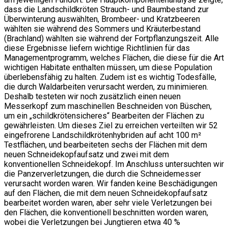
dass die Landschildkröten Strauch- und Baumbestand zur
Überwinterung auswählten, Brombeer- und Kratzbeeren
wählten sie während des Sommers und Kräuterbestand
(Brachland) wählten sie während der Fortpflanzungszeit. Alle
diese Ergebnisse liefern wichtige Richtlinien für das
Managementprogramm, welches Flächen, die diese für die Art
wichtigen Habitate enthalten müssen, um diese Population
überlebensfähig zu halten. Zudem ist es wichtig Todesfälle,
die durch Waldarbeiten verursacht werden, zu minimieren.
Deshalb testeten wir noch zusätzlich einen neuen
Messerkopf zum maschinellen Beschneiden von Büschen,
um ein „schildkrötensicheres“ Bearbeiten der Flächen zu
gewährleisten. Um dieses Ziel zu erreichen verteilten wir 52
eingefrorene Landschildkrötenhybriden auf acht 100 m²
Testflächen, und bearbeiteten sechs der Flächen mit dem
neuen Schneidekopfaufsatz und zwei mit dem
konventionellen Schneidekopf. Im Anschluss untersuchten wir
die Panzerverletzungen, die durch die Schneidemesser
verursacht worden waren. Wir fanden keine Beschädigungen
auf den Flächen, die mit dem neuen Schneidekopfaufsatz
bearbeitet worden waren, aber sehr viele Verletzungen bei
den Flächen, die konventionell beschnitten worden waren,
wobei die Verletzungen bei Jungtieren etwa 40 %