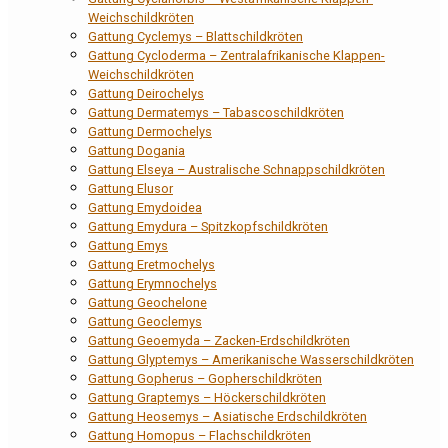
Weichschildkröten
Gattung Cyclemys – Blattschildkröten
Gattung Cycloderma – Zentralafrikanische Klappen-
Weichschildkröten
Gattung Deirochelys
Gattung Dermatemys – Tabascoschildkröten
Gattung Dermochelys
Gattung Dogania
Gattung Elseya – Australische Schnappschildkröten
Gattung Elusor
Gattung Emydoidea
Gattung Emydura – Spitzkopfschildkröten
Gattung Emys
Gattung Eretmochelys
Gattung Erymnochelys
Gattung Geochelone
Gattung Geoclemys
Gattung Geoemyda – Zacken-Erdschildkröten
Gattung Glyptemys – Amerikanische Wasserschildkröten
Gattung Gopherus – Gopherschildkröten
Gattung Graptemys – Höckerschildkröten
Gattung Heosemys – Asiatische Erdschildkröten
Gattung Homopus – Flachschildkröten