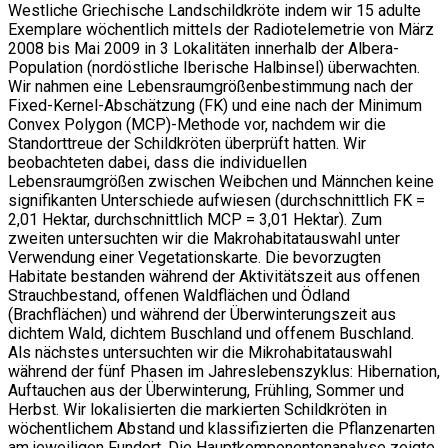
Westliche Griechische Landschildkröte indem wir 15 adulte
Exemplare wöchentlich mittels der Radiotelemetrie von März
2008 bis Mai 2009 in 3 Lokalitäten innerhalb der Albera-
Population (nordöstliche Iberische Halbinsel) überwachten.
Wir nahmen eine Lebensraumgrößenbestimmung nach der
Fixed-Kernel-Abschätzung (FK) und eine nach der Minimum
Convex Polygon (MCP)-Methode vor, nachdem wir die
Standorttreue der Schildkröten überprüft hatten. Wir
beobachteten dabei, dass die individuellen
Lebensraumgrößen zwischen Weibchen und Männchen keine
signifikanten Unterschiede aufwiesen (durchschnittlich FK =
2,01 Hektar, durchschnittlich MCP = 3,01 Hektar). Zum
zweiten untersuchten wir die Makrohabitatauswahl unter
Verwendung einer Vegetationskarte. Die bevorzugten
Habitate bestanden während der Aktivitätszeit aus offenen
Strauchbestand, offenen Waldflächen und Ödland
(Brachflächen) und während der Überwinterungszeit aus
dichtem Wald, dichtem Buschland und offenem Buschland.
Als nächstes untersuchten wir die Mikrohabitatauswahl
während der fünf Phasen im Jahreslebenszyklus: Hibernation,
Auftauchen aus der Überwinterung, Frühling, Sommer und
Herbst. Wir lokalisierten die markierten Schildkröten in
wöchentlichem Abstand und klassifizierten die Pflanzenarten
am jeweiligen Fundort. Die Hauptkomponentenanalyse zeigte,