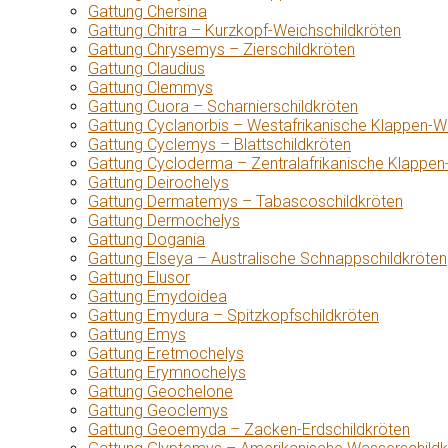
Gattung Chersina
Gattung Chitra – Kurzkopf-Weichschildkröten
Gattung Chrysemys – Zierschildkröten
Gattung Claudius
Gattung Clemmys
Gattung Cuora – Scharnierschildkröten
Gattung Cyclanorbis – Westafrikanische Klappen-W
Gattung Cyclemys – Blattschildkröten
Gattung Cycloderma – Zentralafrikanische Klappen
Gattung Deirochelys
Gattung Dermatemys – Tabascoschildkröten
Gattung Dermochelys
Gattung Dogania
Gattung Elseya – Australische Schnappschildkröten
Gattung Elusor
Gattung Emydoidea
Gattung Emydura – Spitzkopfschildkröten
Gattung Emys
Gattung Eretmochelys
Gattung Erymnochelys
Gattung Geochelone
Gattung Geoclemys
Gattung Geoemyda – Zacken-Erdschildkröten