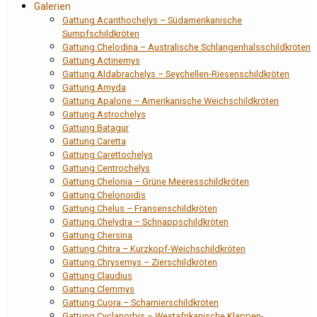
Galerien
Gattung Acanthochelys – Südamerikanische
Sumpfschildkröten
Gattung Chelodina – Australische Schlangenhalsschildkröten
Gattung Actinemys
Gattung Aldabrachelys – Seychellen-Riesenschildkröten
Gattung Amyda
Gattung Apalone – Amerikanische Weichschildkröten
Gattung Astrochelys
Gattung Batagur
Gattung Caretta
Gattung Carettochelys
Gattung Centrochelys
Gattung Chelonia – Grüne Meeresschildkröten
Gattung Chelonoidis
Gattung Chelus – Fransenschildkröten
Gattung Chelydra – Schnappschildkröten
Gattung Chersina
Gattung Chitra – Kurzkopf-Weichschildkröten
Gattung Chrysemys – Zierschildkröten
Gattung Claudius
Gattung Clemmys
Gattung Cuora – Scharnierschildkröten
Gattung Cyclanorbis – Westafrikanische Klappen-