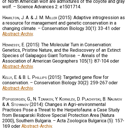
of North American wolf are admixtures of the coyote and gray
wolf. – Science Advances 2: e1501714.
Hamilton, J. A. & J. M. Miller
(2015): Adaptive introgression as
a resource for management and genetic conservation in a
changing climate. – Conservation Biology 30(1): 33-41 oder
Abstract-Archiv
.
Hennessy, E.
(2015): The Molecular Turn in Conservation:
Genetics, Pristine Nature, and the Rediscovery of an Extinct
Species of Galapagos Giant Tortoise. – Annals of the
Association of American Geographers 105(1): 87-104 oder
Abstract-Archiv
.
Kelly, E. & B. L. Phillips
(2015): Targeted gene flow for
conservation. – Conservation Biology 30(2): 259-267 oder
Abstract-Archiv
.
Popgeorgiev, G., N. Tzankov, Y. Kornilev, D. Plachiyski, B. Naumov
& A. Stoyanov
(2014): Changes in Agri-environmental
Practices Pose a Threat to the Herpetofauna: a Case Study
from Besaparski Ridove Special Protection Area (Natura
2000), Southern Bulgaria. – Acta Zoologica Bulgarica (5): 157-
169 oder
Abstract-Archiv
.