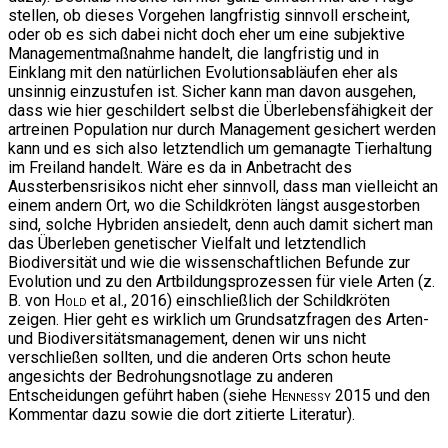
stellen, ob dieses Vorgehen langfristig sinnvoll erscheint,
oder ob es sich dabei nicht doch eher um eine subjektive
Managementmaßnahme handelt, die langfristig und in
Einklang mit den natürlichen Evolutionsabläufen eher als
unsinnig einzustufen ist. Sicher kann man davon ausgehen,
dass wie hier geschildert selbst die Überlebensfähigkeit der
artreinen Population nur durch Management gesichert werden
kann und es sich also letztendlich um gemanagte Tierhaltung
im Freiland handelt. Wäre es da in Anbetracht des
Aussterbensrisikos nicht eher sinnvoll, dass man vielleicht an
einem andern Ort, wo die Schildkröten längst ausgestorben
sind, solche Hybriden ansiedelt, denn auch damit sichert man
das Überleben genetischer Vielfalt und letztendlich
Biodiversität und wie die wissenschaftlichen Befunde zur
Evolution und zu den Artbildungsprozessen für viele Arten (z.
B. von
Hold
et al., 2016) einschließlich der Schildkröten
zeigen. Hier geht es wirklich um Grundsatzfragen des Arten-
und Biodiversitätsmanagement, denen wir uns nicht
verschließen sollten, und die anderen Orts schon heute
angesichts der Bedrohungsnotlage zu anderen
Entscheidungen geführt haben (siehe
Hennessy
2015 und den
Kommentar dazu sowie die dort zitierte Literatur).