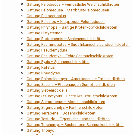
Gattung Pelodiscus – Fernöstliche Weichschildkröten
Gattung Pelomedusa – Starrbrust-Pelomedusen
Gattung Peltocephalus
Gattung Pelusios – Klappbrust-Pelomedusen
Gattung Phrynops – Bärtige Krötenkopf-Schildkröten
Gattung Platysternon
Gattung Podocnemis – Schienenschildkröten
Gattung Psammobates – Südafrikanische Landschildkröten
Gattung Pseudemydura
Gattung Pseudemys – Echte Schmuckschildkröten
Gattung Pyxis – Spinnenschildkröten
Gattung Rafetus
Gattung Rheodytes
Gattung Rhinoclemmys – Amerikanische Erdschildkröten
Gattung Sacalia – Pfauenaugen-Sumpfschildkröten
Gattung Siebenrockiella
Gattung Staurotypus – Echte Kreuzbrustschildkröten
Gattung Sternotherus – Moschusschildkröten
Gattung Stigmochelys – Pantherschildkröten
Gattung Terrapene – Dosenschildkröten
Gattung Testudo – Eigentliche Landschildkröten
Gattung Trachemys – Buchstaben-Schmuckschildkröten
Gattung Trionyx