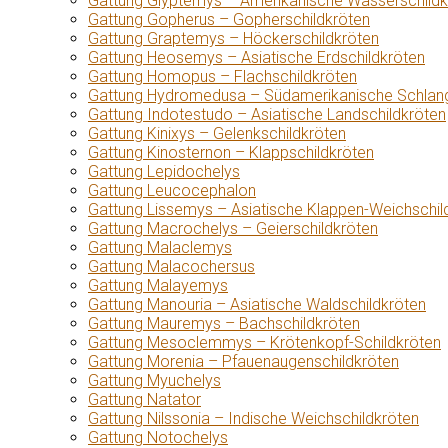
Gattung Glyptemys – Amerikanische Wasserschildk
Gattung Gopherus – Gopherschildkröten
Gattung Graptemys – Höckerschildkröten
Gattung Heosemys – Asiatische Erdschildkröten
Gattung Homopus – Flachschildkröten
Gattung Hydromedusa – Südamerikanische Schlang
Gattung Indotestudo – Asiatische Landschildkröten
Gattung Kinixys – Gelenkschildkröten
Gattung Kinosternon – Klappschildkröten
Gattung Lepidochelys
Gattung Leucocephalon
Gattung Lissemys – Asiatische Klappen-Weichschil
Gattung Macrochelys – Geierschildkröten
Gattung Malaclemys
Gattung Malacochersus
Gattung Malayemys
Gattung Manouria – Asiatische Waldschildkröten
Gattung Mauremys – Bachschildkröten
Gattung Mesoclemmys – Krötenkopf-Schildkröten
Gattung Morenia – Pfauenaugenschildkröten
Gattung Myuchelys
Gattung Natator
Gattung Nilssonia – Indische Weichschildkröten
Gattung Notochelys