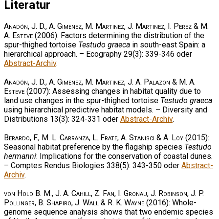
Literatur
Anadón, J. D., A. Gimenez, M. Martinez, J. Martinez, I. Perez & M.
A. Esteve
(2006): Factors determining the distribution of the
spur-thighed tortoise
Testudo graeca
in south-east Spain: a
hierarchical approach. – Ecography 29(3): 339-346 oder
Abstract-Archiv
.
Anadón, J. D., A. Gimenez, M. Martinez, J. A. Palazon & M. A.
Esteve
(2007): Assessing changes in habitat quality due to
land use changes in the spur-thighed tortoise
Testudo graeca
using hierarchical predictive habitat models. – Diversity and
Distributions 13(3): 324-331 oder
Abstract-Archiv
.
Berardo, F., M. L. Carranza, L. Frate, A. Stanisci & A. Loy
(2015):
Seasonal habitat preference by the flagship species
Testudo
hermanni
: Implications for the conservation of coastal dunes.
– Comptes Rendus Biologies 338(5): 343-350 oder
Abstract-
Archiv
.
von Hold B. M., J. A. Cahill, Z. Fan, I. Gronau, J. Robinson, J. P.
Pollinger, B. Shapiro, J. Wall & R. K. Wayne
(2016): Whole-
genome sequence analysis shows that two endemic species