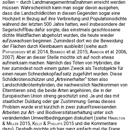
sollen – durch Landmanagementmaßnahmen erreicht werden
müssen. Wahrscheinlich kann man sogar davon ausgehen,
dass die Landschildkröten in diesen Gegenden sogar eine
Hochzeit in Bezug auf ihre Verbreitung und Populationsdichte
während der letzten 500 Jahre hatten, weil insbesondere der
Segelschiffbau dafür sorgte, das einstmals geschlossene
dichte Waldflächen abgeholzt wurden, die heute wieder
aufzuwachsen beginnen. Zumindest dort wo die Beweidung
der Flächen durch Kleinbauern ausbleibt (siehe auch
Popgeorgiev
et al. 2014,
Berardo
et al. 2015,
Anadon
et al. 2006,
2007). Aber an dieser Stelle möchte ich auf noch etwas
aufmerksam machen. Nämlich das Töten von Hybriden, die
hier zumindest noch einem guten Zweck als Testobjekte für
einen neuen Schneidekopfaufsatz zugeführt wurden. Diese
Schildkrötenschützer und „Artreinerhalter“ töten also
Landschildkrötenhybriden, die nachweislich Nachkommen von
Elterntieren sind, die beide Arten angehören, die in der
Europäischen Union streng geschützt sind. Ja und das mit
staatlicher Duldung oder gar Zustimmung. Genau dieses
Problem wurde erst kürzlich in zwei zukunftsweisenden
Arbeiten zur Art- und Biodiversitätserhaltung unter sich
verändernden Umweltbedingungen diskutiert (siehe
Hamilton
& Miller
2015,
Kelly & Phillips
2015 und die Kommentare
dazu). Deshalb möchte ich hier ganz einfach mal die Frage