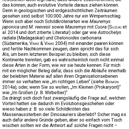
das können, auch evolutive Vorteile daraus ziehen können.
Denn in geologischen und erdgeschichtlichen Zeiträumen
gesehen sind selbst 100.000 Jahre nur ein Wimpernschlag.
Wenn sich aber noch Schildkrötenarten wie
Mauremys
japonica
und
M. reevesii
sowie
Mauremys
mit
Cuora
(
Suzuki
et
al. 2014 und dort zitierte Literatur) oder gar wie
Astrochelys
radiata
(Madagaskar) und
Chelonoides carbonaria
(Südamerika,
Vinke & Vinke
2004) mit einander paaren können
und fertile Nachkommen zeugen, dann spricht das für sich.
Als, um beim letzteren Beispiel zu bleiben, sich diese
Kontinente trennten, gab es wahrscheinlich noch nicht einmal
diese Arten in der Form, wie wir sie heute kennen. Für mich
mit ein möglicher Beleg dafür, dass sich die Abläufe innerhalb
der belebten Materie auf allen ihren Organisationsebenen
immer so verhalten wie „im richtigen Leben“ (siehe
Bidmon
2014a), oder, wenn Sie so wollen, „Im Kleinen (Prokaryont)“
wie „Im Großen (z. B. Wirbeltier)“.
Da drängt sich doch fast zwangsläufig die Frage auf, welchen
Vorteil hatten sie dadurch im Evolutionsgeschehen oder
wieso haben z. B. so viele Schildkröten das
Massenaussterben der Dinosauriers überlebt? Sicher mag es
auch dafür andere Gründe geben, aber so einfach vom Tisch
wischen sollten wir die Antwort auf solche Fragen nicht –