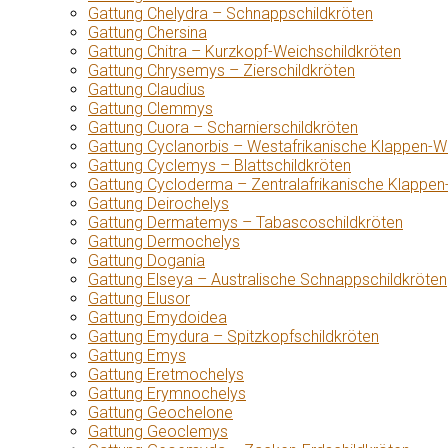
Gattung Chelydra – Schnappschildkröten
Gattung Chersina
Gattung Chitra – Kurzkopf-Weichschildkröten
Gattung Chrysemys – Zierschildkröten
Gattung Claudius
Gattung Clemmys
Gattung Cuora – Scharnierschildkröten
Gattung Cyclanorbis – Westafrikanische Klappen-W
Gattung Cyclemys – Blattschildkröten
Gattung Cycloderma – Zentralafrikanische Klappen
Gattung Deirochelys
Gattung Dermatemys – Tabascoschildkröten
Gattung Dermochelys
Gattung Dogania
Gattung Elseya – Australische Schnappschildkröten
Gattung Elusor
Gattung Emydoidea
Gattung Emydura – Spitzkopfschildkröten
Gattung Emys
Gattung Eretmochelys
Gattung Erymnochelys
Gattung Geochelone
Gattung Geoclemys