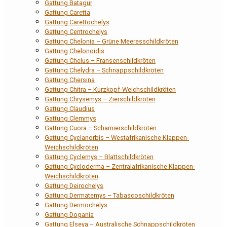
Gattung Batagur
Gattung Caretta
Gattung Carettochelys
Gattung Centrochelys
Gattung Chelonia – Grüne Meeresschildkröten
Gattung Chelonoidis
Gattung Chelus – Fransenschildkröten
Gattung Chelydra – Schnappschildkröten
Gattung Chersina
Gattung Chitra – Kurzkopf-Weichschildkröten
Gattung Chrysemys – Zierschildkröten
Gattung Claudius
Gattung Clemmys
Gattung Cuora – Scharnierschildkröten
Gattung Cyclanorbis – Westafrikanische Klappen-
Weichschildkröten
Gattung Cyclemys – Blattschildkröten
Gattung Cycloderma – Zentralafrikanische Klappen-
Weichschildkröten
Gattung Deirochelys
Gattung Dermatemys – Tabascoschildkröten
Gattung Dermochelys
Gattung Dogania
Gattung Elseya – Australische Schnappschildkröten