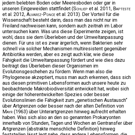
jedem belebten Boden oder Meeresboden oder gar in
unseren Eingeweiden stattfindet (
Schliep
et al. 2011,
Bapteste
et al. 2012,
Alvarez-Ponce
et al. 2013). Der Vorteil für die
Wissenschaft besteht darin, dass man das nicht nur im
Freiland nachweisen kann, sondern auch zeitnah im Labor
untersuchen kann. Was uns diese Experimente zeigen, ist
wohl, dass sie dem Überleben und der Umweltanpassung
dienen. Für uns ist es zwar ärgerlich, wenn Bakterien sehr
schnell via solcher Mechanismen multiresistent gegenüber
Antibiotika werden, aber es zeigt auch klar, wie diese
Fähigkeit die Umweltanpassung fördert und wie dies dazu
beiträgt das Überleben dieser Organismen im
Evolutionsgeschehen zu fördern. Wenn man also die
Phylogenese akzeptiert, muss man auch erkennen, dass sich
aus diesen primitiven Lebensformen auch unsere heute zu
beobachtende Makrobiodiversität entwickelt hat, wobei sich
einige der höherentwickelten Spezies oder besser
Evolutionslinien die Fähigkeit zum „genetischen Austausch“
über Artgrenzen oder besser nach der alten Definition von
Mayr
(1963) über Unterartgrenzen hinweg aufrecht erhalten
haben. Was sich also an den so genannten Prokaryonten
innerhalb von Stunden, Tagen und Wochen an Gentransfer über
Artgrenzen (abstrakte menschliche Definition) hinweg
feststellen lässt legt nahe, dass andere Lebensformen, die