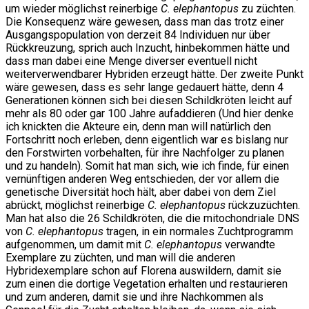
um wieder möglichst reinerbige
C. elephantopus
zu züchten.
Die Konsequenz wäre gewesen, dass man das trotz einer
Ausgangspopulation von derzeit 84 Individuen nur über
Rückkreuzung, sprich auch Inzucht, hinbekommen hätte und
dass man dabei eine Menge diverser eventuell nicht
weiterverwendbarer Hybriden erzeugt hätte. Der zweite Punkt
wäre gewesen, dass es sehr lange gedauert hätte, denn 4
Generationen können sich bei diesen Schildkröten leicht auf
mehr als 80 oder gar 100 Jahre aufaddieren (Und hier denke
ich knickten die Akteure ein, denn man will natürlich den
Fortschritt noch erleben, denn eigentlich war es bislang nur
den Forstwirten vorbehalten, für ihre Nachfolger zu planen
und zu handeln). Somit hat man sich, wie ich finde, für einen
vernünftigen anderen Weg entschieden, der vor allem die
genetische Diversität hoch hält, aber dabei von dem Ziel
abrückt, möglichst reinerbige
C. elephantopus
rückzuzüchten.
Man hat also die 26 Schildkröten, die die mitochondriale DNS
von
C. elephantopus
tragen, in ein normales Zuchtprogramm
aufgenommen, um damit mit
C. elephantopus
verwandte
Exemplare zu züchten, und man will die anderen
Hybridexemplare schon auf Florena auswildern, damit sie
zum einen die dortige Vegetation erhalten und restaurieren
und zum anderen, damit sie und ihre Nachkommen als