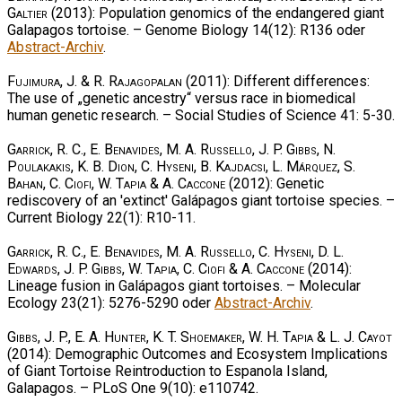
Galtier
(2013): Population genomics of the endangered giant
Galapagos tortoise. – Genome Biology 14(12): R136 oder
Abstract-Archiv
.
Fujimura, J. & R. Rajagopalan
(2011): Different differences:
The use of „genetic ancestry“ versus race in biomedical
human genetic research. – Social Studies of Science 41: 5-30.
Garrick, R. C., E. Benavides, M. A. Russello, J. P. Gibbs, N.
Poulakakis, K. B. Dion, C. Hyseni, B. Kajdacsi, L. Márquez, S.
Bahan, C. Ciofi, W. Tapia & A. Caccone
(2012): Genetic
rediscovery of an 'extinct' Galápagos giant tortoise species. –
Current Biology 22(1): R10-11.
Garrick, R. C., E. Benavides, M. A. Russello, C. Hyseni, D. L.
Edwards, J. P. Gibbs, W. Tapia, C. Ciofi & A. Caccone
(2014):
Lineage fusion in Galápagos giant tortoises. – Molecular
Ecology 23(21): 5276-5290 oder
Abstract-Archiv
.
Gibbs, J. P., E. A. Hunter, K. T. Shoemaker, W. H. Tapia & L. J. Cayot
(2014): Demographic Outcomes and Ecosystem Implications
of Giant Tortoise Reintroduction to Espanola Island,
Galapagos. – PLoS One 9(10): e110742.