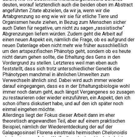
deuten, worauf letztendlich auch die beiden oben im Abstract
angeführten Zitate abzielen, da wir ja, wenn wir die
Artabgrenzung so eng wie wir sie für etliche Tiere und
Organismen heute ziehen, in Bezug zum Menschen sicher
auch Daten für negative, um nicht zu sagen „rassistische“
Abgrenzungen liefern würden. Zudem geht die Arbeit auf
einen neuen Aspekt ein, nämlich die Frage, ob es aufgrund der
neuen Datenlage eben nicht mehr wie früher ausschließlich
um den artspezifischen Phänotyp geht, sondern ob es heute
nicht darum gehen sollte, die Erhaltung des Gens in den
Vordergrund zu stellen. Letzteres weil man eben auch
feststellt, dass sich trotz unterschiedlicher Genetik die
Phänotypen manchmal in ähnlichen Umwelten zum
Verwechseln ähnlich sind. Dabei wird auch immer wieder
darauf eingegangen, dass es in der Erhaltungsbiologie wohl
immer noch darum geht, auch längst Vergangenes so zusagen
zu restaurieren oder wieder einzuführen, ein Aspekt, den ich
schon öfters diskutiert habe, und auf den ich später noch
einmal eingehen möchte.
Allerdings liegt der Fokus dieser Arbeit dann im eher
theoretisch angewandten Teil, aber auf einem praktischen
Beispiel, nämlich der Wiederentdeckung der auf der
Galapagosinsel Florena einstmals heimischen
Chelonoidis