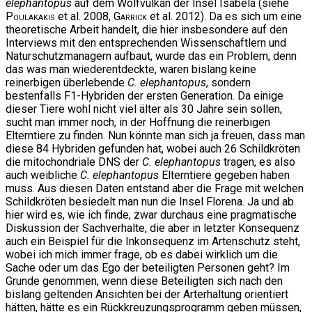
elephantopus
auf dem Wolfvulkan der Insel Isabela (siehe
Poulakakis
et al. 2008,
Garrick
et al. 2012). Da es sich um eine
theoretische Arbeit handelt, die hier insbesondere auf den
Interviews mit den entsprechenden Wissenschaftlern und
Naturschutzmanagern aufbaut, wurde das ein Problem, denn
das was man wiederentdeckte, waren bislang keine
reinerbigen überlebende
C. elephantopus
, sondern
bestenfalls F1-Hybriden der ersten Generation. Da einige
dieser Tiere wohl nicht viel älter als 30 Jahre sein sollen,
sucht man immer noch, in der Hoffnung die reinerbigen
Elterntiere zu finden. Nun könnte man sich ja freuen, dass man
diese 84 Hybriden gefunden hat, wobei auch 26 Schildkröten
die mitochondriale DNS der
C. elephantopus
tragen, es also
auch weibliche
C. elephantopus
Elterntiere gegeben haben
muss. Aus diesen Daten entstand aber die Frage mit welchen
Schildkröten besiedelt man nun die Insel Florena. Ja und ab
hier wird es, wie ich finde, zwar durchaus eine pragmatische
Diskussion der Sachverhalte, die aber in letzter Konsequenz
auch ein Beispiel für die Inkonsequenz im Artenschutz steht,
wobei ich mich immer frage, ob es dabei wirklich um die
Sache oder um das Ego der beteiligten Personen geht? Im
Grunde genommen, wenn diese Beteiligten sich nach den
bislang geltenden Ansichten bei der Arterhaltung orientiert
hätten, hätte es ein Rückkreuzungsprogramm geben müssen,