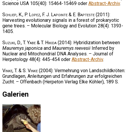
Science USA 105(40): 15464-15469 oder
Abstract-Archiv
.
Schliep, K., P. Lopez, F. J. Lapointe & E. Bapteste
(2011):
Harvesting evolutionary signals in a forest of prokaryotic
gene trees. – Molecular Biology and Evolution 28(4): 1393-
1405.
Suzuki, D., T. Yabe & T. Hikida
(2014): Hybridization between
Mauremys japonica
and
Mauremys reevesii
Inferred by
Nuclear and Mitochondrial DNA Analyses. – Journal of
Herpetology 48(4): 445-454 oder
Abstract-Archiv
.
Vinke, T. & S. Vinke
(2004): Vermehrung von Landschildkröten:
Grundlagen, Anleitungen und Erfahrungen zur erfolgreichen
Zucht. – Offenbach (Herpeton Verlag Elke Köhler), 189 S.
Galerien