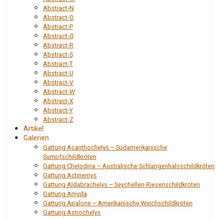
Abstract-N
Abstract-O
Abstract-P
Abstract-Q
Abstract-R
Abstract-S
Abstract-T
Abstract-U
Abstract-V
Abstract-W
Abstract-X
Abstract-Y
Abstract-Z
Artikel
Galerien
Gattung Acanthochelys – Südamerikanische
Sumpfschildkröten
Gattung Chelodina – Australische Schlangenhalsschildkröten
Gattung Actinemys
Gattung Aldabrachelys – Seychellen-Riesenschildkröten
Gattung Amyda
Gattung Apalone – Amerikanische Weichschildkröten
Gattung Astrochelys