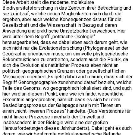
Diese Arbeit stellt die moderne, molekulare
Biodiversitätsforschung in das Zentrum ihrer Betrachtung und
sie zeigt auf, welche neuen Möglichkeiten sich durch sie
ergeben, aber auch welche Konsequenzen daraus für die
Gesellschaft und die Wissenschaft in Bezug auf deren
Anwendung und praktische Umsetzbarkeit erwachsen. Hier
wird unter dem Begriff „politische Ökologie“
herausgearbeitet, dass es dabei eben auch darum geht, wie
sich nicht nur die Evolutionsforschung (Phylogenese) an der
Geographie orientieren muss, um sinnvolle phylogenetische
Rekonstruktionen zu erarbeiten, sondern auch die Politik, da
sich die Evolution als natürlicher Prozess eben nicht an
politisch-geographischen Grenzen oder gesellschaftlichen
Meinungen orientiert. Es geht dabei auch darum, dass sich der
Begriff Genomgeographie zunehmend darauf bezieht, welche
Teile des Genoms, wo geographisch lokalisiert sind, und auch
hier wird an diesem Punkt, eine wie ich finde, wesentliche
Erkenntnis angesprochen, nämlich dass es sich bei dem
Besiedlungsprozess der Galapagosinseln mit Tieren um
einen „nicht-linearen Prozess“ handelte. (Das Verständnis für
nicht lineare Prozesse innerhalb der Umwelt und
insbesondere in der Biologie wird eine der großen
Herausforderungen dieses Jahrhunderts). Dabei geht es auch
darum, wie wir bestimmte molekulargenetische Befunde