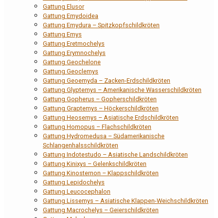
Gattung Elusor
Gattung Emydoidea
Gattung Emydura – Spitzkopfschildkröten
Gattung Emys
Gattung Eretmochelys
Gattung Erymnochelys
Gattung Geochelone
Gattung Geoclemys
Gattung Geoemyda – Zacken-Erdschildkröten
Gattung Glyptemys – Amerikanische Wasserschildkröten
Gattung Gopherus – Gopherschildkröten
Gattung Graptemys – Höckerschildkröten
Gattung Heosemys – Asiatische Erdschildkröten
Gattung Homopus – Flachschildkröten
Gattung Hydromedusa – Südamerikanische
Schlangenhalsschildkröten
Gattung Indotestudo – Asiatische Landschildkröten
Gattung Kinixys – Gelenkschildkröten
Gattung Kinosternon – Klappschildkröten
Gattung Lepidochelys
Gattung Leucocephalon
Gattung Lissemys – Asiatische Klappen-Weichschildkröten
Gattung Macrochelys – Geierschildkröten