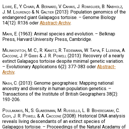
Loire, E., Y. Chiari, A. Bernard, V. Cahais, J. Romiguier, B. Nabholz,
J. M. Lourenço & N. Galtier
(2013): Population genomics of the
endangered giant Galapagos tortoise. – Genome Biology
14(12): R136 oder
Abstract-Archiv
.
Mayr, E.
(1963): Animal species and evolution. – Belknap
Press, Harvard University Press, Cambridge.
Milinkovitch, M. C., R. Kanitz, R. Tiedemann, W. Tapia, F. Llerena, A.
Caccone, J. P. Gibbs & J. R. Powell
(2013): Recovery of a nearly
extinct Galapagos tortoise despite minimal genetic variation.
– Evolutionary Applications 6(2): 377-383 oder
Abstract-
Archiv
.
Nash, C.
(2013): Genome geographies: Mapping national
ancestry and diversity in human population genetics. –
Transactions of the Institute of British Geographers 38(2):
193-206.
Poulakakis, N., S. Glaberman, M. Russello, L. B. Beheregaray, C.
Ciofi, J. R. Powell & A. Caccone
(2008): Historical DNA analysis
reveals living descendants of an extinct species of
Galapagos tortoise. – Proceedings of the Natural Acadamy of