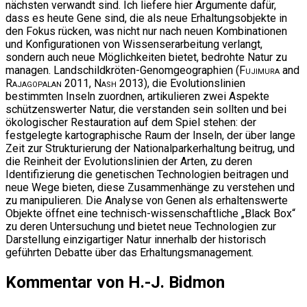
nächsten verwandt sind. Ich liefere hier Argumente dafür,
dass es heute Gene sind, die als neue Erhaltungsobjekte in
den Fokus rücken, was nicht nur nach neuen Kombinationen
und Konfigurationen von Wissenserarbeitung verlangt,
sondern auch neue Möglichkeiten bietet, bedrohte Natur zu
managen. Landschildkröten-Genomgeographien (
Fujimura
and
Rajagopalan
2011,
Nash
2013), die Evolutionslinien
bestimmten Inseln zuordnen, artikulieren zwei Aspekte
schützenswerter Natur, die verstanden sein sollten und bei
ökologischer Restauration auf dem Spiel stehen: der
festgelegte kartographische Raum der Inseln, der über lange
Zeit zur Strukturierung der Nationalparkerhaltung beitrug, und
die Reinheit der Evolutionslinien der Arten, zu deren
Identifizierung die genetischen Technologien beitragen und
neue Wege bieten, diese Zusammenhänge zu verstehen und
zu manipulieren. Die Analyse von Genen als erhaltenswerte
Objekte öffnet eine technisch-wissenschaftliche „Black Box“
zu deren Untersuchung und bietet neue Technologien zur
Darstellung einzigartiger Natur innerhalb der historisch
geführten Debatte über das Erhaltungsmanagement.
Kommentar von H.-J. Bidmon