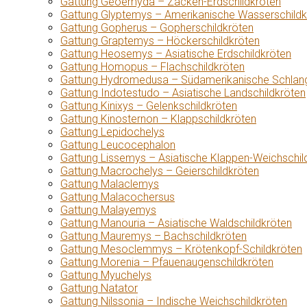
Gattung Geoemyda – Zacken-Erdschildkröten
Gattung Glyptemys – Amerikanische Wasserschildk
Gattung Gopherus – Gopherschildkröten
Gattung Graptemys – Höckerschildkröten
Gattung Heosemys – Asiatische Erdschildkröten
Gattung Homopus – Flachschildkröten
Gattung Hydromedusa – Südamerikanische Schlang
Gattung Indotestudo – Asiatische Landschildkröten
Gattung Kinixys – Gelenkschildkröten
Gattung Kinosternon – Klappschildkröten
Gattung Lepidochelys
Gattung Leucocephalon
Gattung Lissemys – Asiatische Klappen-Weichschil
Gattung Macrochelys – Geierschildkröten
Gattung Malaclemys
Gattung Malacochersus
Gattung Malayemys
Gattung Manouria – Asiatische Waldschildkröten
Gattung Mauremys – Bachschildkröten
Gattung Mesoclemmys – Krötenkopf-Schildkröten
Gattung Morenia – Pfauenaugenschildkröten
Gattung Myuchelys
Gattung Natator
Gattung Nilssonia – Indische Weichschildkröten