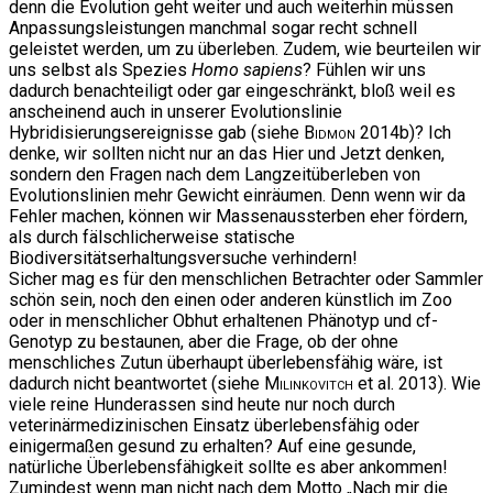
denn die Evolution geht weiter und auch weiterhin müssen
Anpassungsleistungen manchmal sogar recht schnell
geleistet werden, um zu überleben. Zudem, wie beurteilen wir
uns selbst als Spezies
Homo sapiens
? Fühlen wir uns
dadurch benachteiligt oder gar eingeschränkt, bloß weil es
anscheinend auch in unserer Evolutionslinie
Hybridisierungsereignisse gab (siehe
Bidmon
2014b)? Ich
denke, wir sollten nicht nur an das Hier und Jetzt denken,
sondern den Fragen nach dem Langzeitüberleben von
Evolutionslinien mehr Gewicht einräumen. Denn wenn wir da
Fehler machen, können wir Massenaussterben eher fördern,
als durch fälschlicherweise statische
Biodiversitätserhaltungsversuche verhindern!
Sicher mag es für den menschlichen Betrachter oder Sammler
schön sein, noch den einen oder anderen künstlich im Zoo
oder in menschlicher Obhut erhaltenen Phänotyp und cf-
Genotyp zu bestaunen, aber die Frage, ob der ohne
menschliches Zutun überhaupt überlebensfähig wäre, ist
dadurch nicht beantwortet (siehe
Milinkovitch
et al. 2013). Wie
viele reine Hunderassen sind heute nur noch durch
veterinärmedizinischen Einsatz überlebensfähig oder
einigermaßen gesund zu erhalten? Auf eine gesunde,
natürliche Überlebensfähigkeit sollte es aber ankommen!
Zumindest wenn man nicht nach dem Motto „Nach mir die