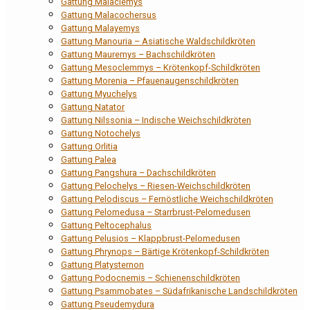
Gattung Malaclemys
Gattung Malacochersus
Gattung Malayemys
Gattung Manouria – Asiatische Waldschildkröten
Gattung Mauremys – Bachschildkröten
Gattung Mesoclemmys – Krötenkopf-Schildkröten
Gattung Morenia – Pfauenaugenschildkröten
Gattung Myuchelys
Gattung Natator
Gattung Nilssonia – Indische Weichschildkröten
Gattung Notochelys
Gattung Orlitia
Gattung Palea
Gattung Pangshura – Dachschildkröten
Gattung Pelochelys – Riesen-Weichschildkröten
Gattung Pelodiscus – Fernöstliche Weichschildkröten
Gattung Pelomedusa – Starrbrust-Pelomedusen
Gattung Peltocephalus
Gattung Pelusios – Klappbrust-Pelomedusen
Gattung Phrynops – Bärtige Krötenkopf-Schildkröten
Gattung Platysternon
Gattung Podocnemis – Schienenschildkröten
Gattung Psammobates – Südafrikanische Landschildkröten
Gattung Pseudemydura