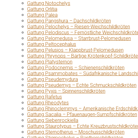
Gattung Notochelys
Gattung Orlitia
Gattung Palea
Gattung Pangshura – Dachschildkröten
Gattung Pelochelys – Riesen-Weichschildkröten
Gattung Pelodiscus – Fernöstliche Weichschildkröt
Gattung Pelomedusa – Starrbrust-Pelomedusen
Gattung Peltocephalus
Gattung Pelusios – Klappbrust-Pelomedusen
Gattung Phrynops – Bärtige Krötenkopf-Schildkröt
Gattung Platysternon
Gattung Podocnemis – Schienenschildkröten
Gattung Psammobates – Südafrikanische Landschi
Gattung Pseudemydura
Gattung Pseudemys – Echte Schmuckschildkröten
Gattung Pyxis – Spinnenschildkröten
Gattung Rafetus
Gattung Rheodytes
Gattung Rhinoclemmys – Amerikanische Erdschildk
Gattung Sacalia – Pfauenaugen-Sumpfschildkröten
Gattung Siebenrockiella
Gattung Staurotypus – Echte Kreuzbrustschildkröte
Gattung Sternotherus – Moschusschildkröten
Gattung Stigmochelys – Pantherschildkröten