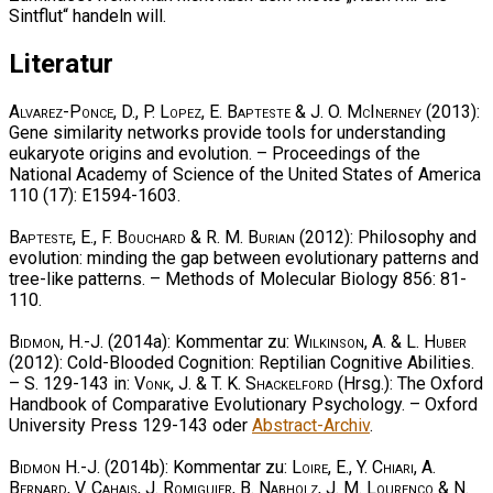
Sintflut“ handeln will.
Literatur
Alvarez-Ponce, D., P. Lopez, E. Bapteste & J. O. McInerney
(2013):
Gene similarity networks provide tools for understanding
eukaryote origins and evolution. – Proceedings of the
National Academy of Science of the United States of America
110 (17): E1594-1603.
Bapteste, E., F. Bouchard & R. M. Burian
(2012): Philosophy and
evolution: minding the gap between evolutionary patterns and
tree-like patterns. – Methods of Molecular Biology 856: 81-
110.
Bidmon, H.-J.
(2014a): Kommentar zu:
Wilkinson, A. & L. Huber
(2012): Cold-Blooded Cognition: Reptilian Cognitive Abilities.
– S. 129-143 in:
Vonk, J. & T. K. Shackelford
(Hrsg.): The Oxford
Handbook of Comparative Evolutionary Psychology. – Oxford
University Press 129-143 oder
Abstract-Archiv
.
Bidmon H.-J.
(2014b): Kommentar zu:
Loire, E., Y. Chiari, A.
Bernard, V. Cahais, J. Romiguier, B. Nabholz, J. M. Lourenço & N.