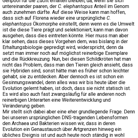
Genpool für die Zucht erhalten bleiben, da, wenn sie sich
untereinander paaren, der
C. elephantopus
Anteil im Genom
auch zunehmen dürfte. Auf diese Weise kann man hoffen,
dass sich auf Florena wieder eine ursprüngliche
C.
elephantopus
Ökomorphe einstellt, denn wenn es die Umwelt
ist die diese Tiere prägt und selektioniert, kann man davon
ausgehen, dass dies eintreten könnte. Hier muss man aber
klar sehen, dass dieses Vorgehen dem, was bislang in der
Erhaltungsbiologie gepredigt wird, widerspricht, denn da
setzt man immer noch auf möglichst reinerbige Exemplare
und die Rückkreuzung. Nun, bei diesen Schildkröten hat man
nicht das Problem, dass man den Tieren gleich ansieht, dass
sie Hybriden sind, sonst hätte man es früher schon leichter
gehabt, sie zu entdecken. Aber dennoch es ist schon ein
Gesinnungswandel, denn alles was wir bis heute über die
Evolution gelernt haben, ist doch, dass sie nicht statisch ist.
Es wird also auch fast zwangsläufig für alle anderen noch
reinerbigen Unterarten eine Weiterentwicklung und
Veränderung geben.
Mir stellt sich dabei aber eine eher grundlegende Frage. Denn
bei unseren ursprünglichen DNS-tragenden Lebensformen
den Archaea und Bakterien wissen wir, dass in deren
Evolution ein Genaustausch über Artgrenzen hinweg ein
übliches Ereignis ist und auch heute noch ständig in wohl