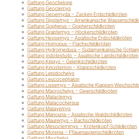
Gattung Geochelone
Gattung Geoclemys
Gattung Geoemyda – Zacken-Erdschildkröten
Gattung Glyptemys – Amerikanische Wasserschildk
Gattung Gopherus – Gopherschildkröten
Gattung Graptemys – Höckerschildkröten
Gattung Heosemys – Asiatische Erdschildkröten
Gattung Homopus – Flachschildkröten
Gattung Hydromedusa – Südamerikanische Schlang
Gattung Indotestudo – Asiatische Landschildkröten
Gattung Kinixys – Gelenkschildkröten
Gattung Kinosternon – Klappschildkröten
Gattung Lepidochelys
Gattung Leucocephalon
Gattung Lissemys – Asiatische Klappen-Weichschil
Gattung Macrochelys – Geierschildkröten
Gattung Malaclemys
Gattung Malacochersus
Gattung Malayemys
Gattung Manouria – Asiatische Waldschildkröten
Gattung Mauremys – Bachschildkröten
Gattung Mesoclemmys – Krötenkopf-Schildkröten
Gattung Morenia – Pfauenaugenschildkröten
Gattung Myuchelys