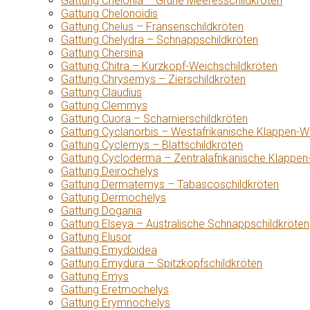
Gattung Chelonia – Grüne Meeresschildkröten
Gattung Chelonoidis
Gattung Chelus – Fransenschildkröten
Gattung Chelydra – Schnappschildkröten
Gattung Chersina
Gattung Chitra – Kurzkopf-Weichschildkröten
Gattung Chrysemys – Zierschildkröten
Gattung Claudius
Gattung Clemmys
Gattung Cuora – Scharnierschildkröten
Gattung Cyclanorbis – Westafrikanische Klappen-W
Gattung Cyclemys – Blattschildkröten
Gattung Cycloderma – Zentralafrikanische Klappen
Gattung Deirochelys
Gattung Dermatemys – Tabascoschildkröten
Gattung Dermochelys
Gattung Dogania
Gattung Elseya – Australische Schnappschildkröten
Gattung Elusor
Gattung Emydoidea
Gattung Emydura – Spitzkopfschildkröten
Gattung Emys
Gattung Eretmochelys
Gattung Erymnochelys