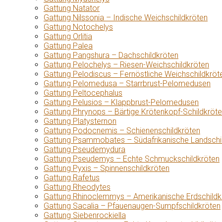
Gattung Natator
Gattung Nilssonia – Indische Weichschildkröten
Gattung Notochelys
Gattung Orlitia
Gattung Palea
Gattung Pangshura – Dachschildkröten
Gattung Pelochelys – Riesen-Weichschildkröten
Gattung Pelodiscus – Fernöstliche Weichschildkröt
Gattung Pelomedusa – Starrbrust-Pelomedusen
Gattung Peltocephalus
Gattung Pelusios – Klappbrust-Pelomedusen
Gattung Phrynops – Bärtige Krötenkopf-Schildkröt
Gattung Platysternon
Gattung Podocnemis – Schienenschildkröten
Gattung Psammobates – Südafrikanische Landschi
Gattung Pseudemydura
Gattung Pseudemys – Echte Schmuckschildkröten
Gattung Pyxis – Spinnenschildkröten
Gattung Rafetus
Gattung Rheodytes
Gattung Rhinoclemmys – Amerikanische Erdschildk
Gattung Sacalia – Pfauenaugen-Sumpfschildkröten
Gattung Siebenrockiella