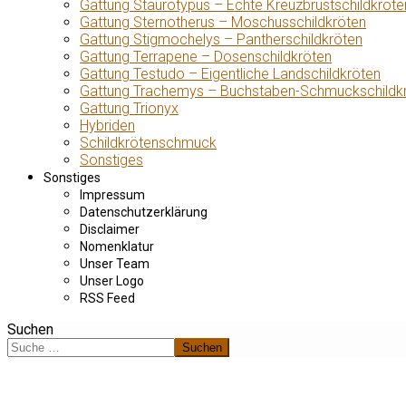
Gattung Staurotypus – Echte Kreuzbrustschildkröte
Gattung Sternotherus – Moschusschildkröten
Gattung Stigmochelys – Pantherschildkröten
Gattung Terrapene – Dosenschildkröten
Gattung Testudo – Eigentliche Landschildkröten
Gattung Trachemys – Buchstaben-Schmuckschildk
Gattung Trionyx
Hybriden
Schildkrötenschmuck
Sonstiges
Sonstiges
Impressum
Datenschutzerklärung
Disclaimer
Nomenklatur
Unser Team
Unser Logo
RSS Feed
Suchen
Suchen