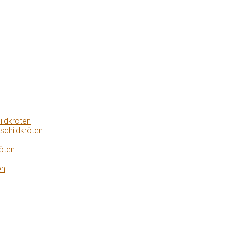
ildkröten
schildkröten
öten
en