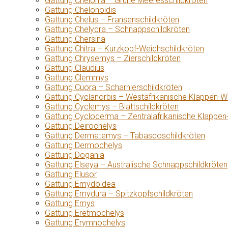
Gattung Chelonia – Grüne Meeresschildkröten
Gattung Chelonoidis
Gattung Chelus – Fransenschildkröten
Gattung Chelydra – Schnappschildkröten
Gattung Chersina
Gattung Chitra – Kurzkopf-Weichschildkröten
Gattung Chrysemys – Zierschildkröten
Gattung Claudius
Gattung Clemmys
Gattung Cuora – Scharnierschildkröten
Gattung Cyclanorbis – Westafrikanische Klappen-W
Gattung Cyclemys – Blattschildkröten
Gattung Cycloderma – Zentralafrikanische Klappen
Gattung Deirochelys
Gattung Dermatemys – Tabascoschildkröten
Gattung Dermochelys
Gattung Dogania
Gattung Elseya – Australische Schnappschildkröten
Gattung Elusor
Gattung Emydoidea
Gattung Emydura – Spitzkopfschildkröten
Gattung Emys
Gattung Eretmochelys
Gattung Erymnochelys