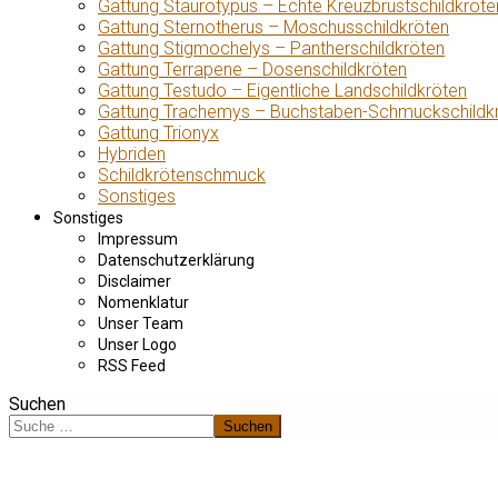
Gattung Staurotypus – Echte Kreuzbrustschildkröte
Gattung Sternotherus – Moschusschildkröten
Gattung Stigmochelys – Pantherschildkröten
Gattung Terrapene – Dosenschildkröten
Gattung Testudo – Eigentliche Landschildkröten
Gattung Trachemys – Buchstaben-Schmuckschildk
Gattung Trionyx
Hybriden
Schildkrötenschmuck
Sonstiges
Sonstiges
Impressum
Datenschutzerklärung
Disclaimer
Nomenklatur
Unser Team
Unser Logo
RSS Feed
Suchen
Suchen