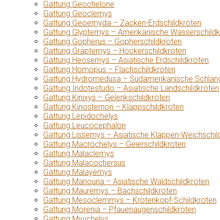
Gattung Geochelone
Gattung Geoclemys
Gattung Geoemyda – Zacken-Erdschildkröten
Gattung Glyptemys – Amerikanische Wasserschildk
Gattung Gopherus – Gopherschildkröten
Gattung Graptemys – Höckerschildkröten
Gattung Heosemys – Asiatische Erdschildkröten
Gattung Homopus – Flachschildkröten
Gattung Hydromedusa – Südamerikanische Schlang
Gattung Indotestudo – Asiatische Landschildkröten
Gattung Kinixys – Gelenkschildkröten
Gattung Kinosternon – Klappschildkröten
Gattung Lepidochelys
Gattung Leucocephalon
Gattung Lissemys – Asiatische Klappen-Weichschil
Gattung Macrochelys – Geierschildkröten
Gattung Malaclemys
Gattung Malacochersus
Gattung Malayemys
Gattung Manouria – Asiatische Waldschildkröten
Gattung Mauremys – Bachschildkröten
Gattung Mesoclemmys – Krötenkopf-Schildkröten
Gattung Morenia – Pfauenaugenschildkröten
Gattung Myuchelys