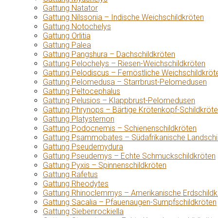
Gattung Natator
Gattung Nilssonia – Indische Weichschildkröten
Gattung Notochelys
Gattung Orlitia
Gattung Palea
Gattung Pangshura – Dachschildkröten
Gattung Pelochelys – Riesen-Weichschildkröten
Gattung Pelodiscus – Fernöstliche Weichschildkröt
Gattung Pelomedusa – Starrbrust-Pelomedusen
Gattung Peltocephalus
Gattung Pelusios – Klappbrust-Pelomedusen
Gattung Phrynops – Bärtige Krötenkopf-Schildkröt
Gattung Platysternon
Gattung Podocnemis – Schienenschildkröten
Gattung Psammobates – Südafrikanische Landschi
Gattung Pseudemydura
Gattung Pseudemys – Echte Schmuckschildkröten
Gattung Pyxis – Spinnenschildkröten
Gattung Rafetus
Gattung Rheodytes
Gattung Rhinoclemmys – Amerikanische Erdschildk
Gattung Sacalia – Pfauenaugen-Sumpfschildkröten
Gattung Siebenrockiella