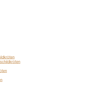
ildkröten
schildkröten
öten
en