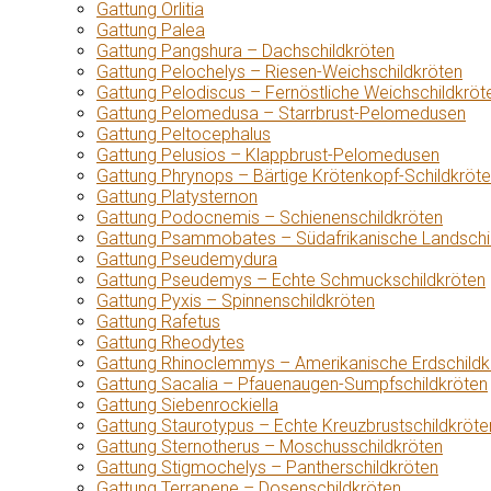
Gattung Orlitia
Gattung Palea
Gattung Pangshura – Dachschildkröten
Gattung Pelochelys – Riesen-Weichschildkröten
Gattung Pelodiscus – Fernöstliche Weichschildkröt
Gattung Pelomedusa – Starrbrust-Pelomedusen
Gattung Peltocephalus
Gattung Pelusios – Klappbrust-Pelomedusen
Gattung Phrynops – Bärtige Krötenkopf-Schildkröt
Gattung Platysternon
Gattung Podocnemis – Schienenschildkröten
Gattung Psammobates – Südafrikanische Landschi
Gattung Pseudemydura
Gattung Pseudemys – Echte Schmuckschildkröten
Gattung Pyxis – Spinnenschildkröten
Gattung Rafetus
Gattung Rheodytes
Gattung Rhinoclemmys – Amerikanische Erdschildk
Gattung Sacalia – Pfauenaugen-Sumpfschildkröten
Gattung Siebenrockiella
Gattung Staurotypus – Echte Kreuzbrustschildkröte
Gattung Sternotherus – Moschusschildkröten
Gattung Stigmochelys – Pantherschildkröten
Gattung Terrapene – Dosenschildkröten