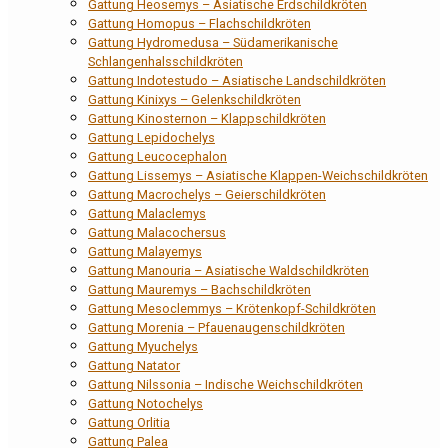
Gattung Heosemys – Asiatische Erdschildkröten
Gattung Homopus – Flachschildkröten
Gattung Hydromedusa – Südamerikanische
Schlangenhalsschildkröten
Gattung Indotestudo – Asiatische Landschildkröten
Gattung Kinixys – Gelenkschildkröten
Gattung Kinosternon – Klappschildkröten
Gattung Lepidochelys
Gattung Leucocephalon
Gattung Lissemys – Asiatische Klappen-Weichschildkröten
Gattung Macrochelys – Geierschildkröten
Gattung Malaclemys
Gattung Malacochersus
Gattung Malayemys
Gattung Manouria – Asiatische Waldschildkröten
Gattung Mauremys – Bachschildkröten
Gattung Mesoclemmys – Krötenkopf-Schildkröten
Gattung Morenia – Pfauenaugenschildkröten
Gattung Myuchelys
Gattung Natator
Gattung Nilssonia – Indische Weichschildkröten
Gattung Notochelys
Gattung Orlitia
Gattung Palea