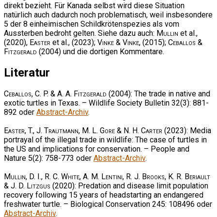
direkt bezieht. Für Kanada selbst wird diese Situation
natürlich auch dadurch noch problematisch, weil insbesondere
5 der 8 einheimischen Schildkrötenspezies als vom
Aussterben bedroht gelten. Siehe dazu auch:
Mullin
et al.,
(2020),
Easter
et al., (2023);
Vinke & Vinke
, (2015);
Ceballos &
Fitzgerald
(2004) und die dortigen Kommentare.
Literatur
Ceballos, C. P. & A. A. Fitzgerald
(2004): The trade in native and
exotic turtles in Texas. – Wildlife Society Bulletin 32(3): 881-
892 oder
Abstract-Archiv
.
Easter, T., J. Trautmann, M. L. Gore & N. H. Carter
(2023): Media
portrayal of the illegal trade in wildlife: The case of turtles in
the US and implications for conservation. – People and
Nature 5(2): 758-773 oder
Abstract-Archiv
.
Mullin, D. I., R. C. White, A. M. Lentini, R. J. Brooks, K. R. Beriault
& J. D. Litzgus
(2020): Predation and disease limit population
recovery following 15 years of headstarting an endangered
freshwater turtle. – Biological Conservation 245: 108496 oder
Abstract-Archiv
.