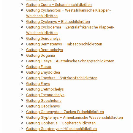
Gattung Cuora – Scharnierschildkröten
Gattung Cyclanorbis – Westafrikanische Klappen-
Weichschildkröten
Gattung Cyclemys – Blattschildkröten
Gattung Cycloderma – Zentralafrikanische Klappen-
Weichschildkröten
Gattung Deirochelys
Gattung Dermatemys – Tabascoschildkröten
Gattung Dermochelys
Gattung Dogania
Gattung Elseya – Australische Schnappschildkröten
Gattung Elusor
Gattung Emydoidea
Gattung Emydura – Spitzkopfschildkröten
Gattung Emys
Gattung Eretmochelys
Gattung Erymnochelys
Gattung Geochelone
Gattung Geoclemys
Gattung Geoemyda – Zacken-Erdschildkröten
Gattung Glyptemys – Amerikanische Wasserschildkröten
Gattung Gopherus – Gopherschildkröten
Gattung Graptemys – Höckerschildkröten