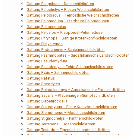
Gattung Pangshura – Dachschildkröten
Gattung Pelochelys – Riesen-Weichschildkröten
Gattung Pelodiscus – Fernöstliche Weichschildkröten
Gattung Pelomedusa – Starrbrust-Pelomedusen
Gattung Peltocephalus
Gattung Pelusios – Klappbrust-Pelomedusen
Gattung Phrynops – Bärtige Krötenkopf-Schildkröten
Gattung Platysternon
Gattung Podocnemis – Schienenschildkröten
Gattung Psammobates – Südafrikanische Landschildkröten
Gattung Pseudemydura
Gattung Pseudemys – Echte Schmuckschildkröten
Gattung Pyxis – Spinnenschildkröten
Gattung Rafetus
Gattung Rheodytes
Gattung Rhinoclemmys – Amerikanische Erdschildkröten
Gattung Sacalia – Pfauenaugen-Sumpfschildkröten
Gattung Siebenrockiella
Gattung Staurotypus – Echte Kreuzbrustschildkröten
Gattung Sternotherus – Moschusschildkröten
Gattung Stigmochelys – Pantherschildkröten
Gattung Terrapene – Dosenschildkröten
Gattung Testudo – Eigentliche Landschildkröten