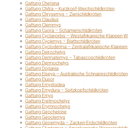
Gattung Chersina
Gattung Chitra – Kurzkopf-Weichschildkröten
Gattung Chrysemys – Zierschildkröten
Gattung Claudius
Gattung Clemmys
Gattung Cuora – Scharnierschildkröten
Gattung Cyclanorbis – Westafrikanische Klappen-W
Gattung Cyclemys – Blattschildkröten
Gattung Cycloderma – Zentralafrikanische Klappen
Gattung Deirochelys
Gattung Dermatemys – Tabascoschildkröten
Gattung Dermochelys
Gattung Dogania
Gattung Elseya – Australische Schnappschildkröten
Gattung Elusor
Gattung Emydoidea
Gattung Emydura – Spitzkopfschildkröten
Gattung Emys
Gattung Eretmochelys
Gattung Erymnochelys
Gattung Geochelone
Gattung Geoclemys
Gattung Geoemyda – Zacken-Erdschildkröten