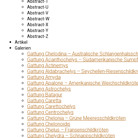
Abstract-T
Abstract-U
Abstract-V
Abstract-W
Abstract-X
Abstract-Y
Abstract-Z
Artikel
Galerien
Gattung Chelodina – Australische Schlangenhalssch
Gattung Acanthochelys – Südamerikanische Sumpf
Gattung Actinemys
Gattung Aldabrachelys – Seychellen-Riesenschildkr
Gattung Amyda
Gattung Apalone – Amerikanische Weichschildkröt
Gattung Astrochelys
Gattung Batagur
Gattung Caretta
Gattung Carettochelys
Gattung Centrochelys
Gattung Chelonia – Grüne Meeresschildkröten
Gattung Chelonoidis
Gattung Chelus – Fransenschildkröten
Gattung Chelydra – Schnappschildkröten