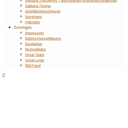
Gattung Trachemys – Buchstaben-Schmuckschildkröten
Gattung Trionyx
Schildkrötenschmuck
Sonstiges
Hybriden
Sonstiges
Impressum
Datenschutzerklärung
Disclaimer
Nomenklatur
Unser Team
Unser Logo
RSS Feed