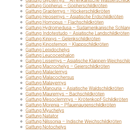
Gattung Glyptemys – Amerikanische Wasserschildk
Gattung Gopherus – Gopherschildkröten
Gattung Graptemys – Höckerschildkröten
Gattung Heosemys – Asiatische Erdschildkröten
Gattung Homopus – Flachschildkröten
Gattung Hydromedusa – Südamerikanische Schlang
Gattung Indotestudo – Asiatische Landschildkröten
Gattung Kinixys – Gelenkschildkröten
Gattung Kinosternon – Klappschildkröten
Gattung Lepidochelys
Gattung Leucocephalon
Gattung Lissemys – Asiatische Klappen-Weichschil
Gattung Macrochelys – Geierschildkröten
Gattung Malaclemys
Gattung Malacochersus
Gattung Malayemys
Gattung Manouria – Asiatische Waldschildkröten
Gattung Mauremys – Bachschildkröten
Gattung Mesoclemmys – Krötenkopf-Schildkröten
Gattung Morenia – Pfauenaugenschildkröten
Gattung Myuchelys
Gattung Natator
Gattung Nilssonia – Indische Weichschildkröten
Gattung Notochelys