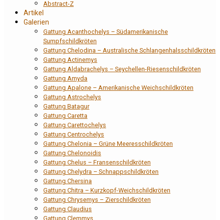
Abstract-Z
Artikel
Galerien
Gattung Acanthochelys – Südamerikanische
Sumpfschildkröten
Gattung Chelodina – Australische Schlangenhalsschildkröten
Gattung Actinemys
Gattung Aldabrachelys – Seychellen-Riesenschildkröten
Gattung Amyda
Gattung Apalone – Amerikanische Weichschildkröten
Gattung Astrochelys
Gattung Batagur
Gattung Caretta
Gattung Carettochelys
Gattung Centrochelys
Gattung Chelonia – Grüne Meeresschildkröten
Gattung Chelonoidis
Gattung Chelus – Fransenschildkröten
Gattung Chelydra – Schnappschildkröten
Gattung Chersina
Gattung Chitra – Kurzkopf-Weichschildkröten
Gattung Chrysemys – Zierschildkröten
Gattung Claudius
Gattung Clemmys