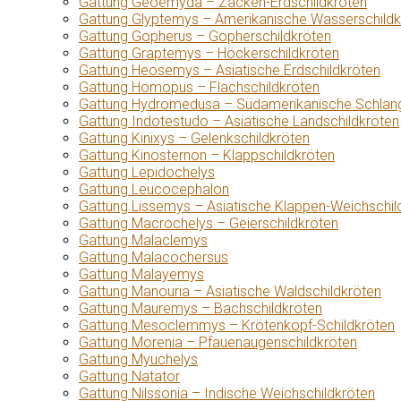
Gattung Geoemyda – Zacken-Erdschildkröten
Gattung Glyptemys – Amerikanische Wasserschildk
Gattung Gopherus – Gopherschildkröten
Gattung Graptemys – Höckerschildkröten
Gattung Heosemys – Asiatische Erdschildkröten
Gattung Homopus – Flachschildkröten
Gattung Hydromedusa – Südamerikanische Schlang
Gattung Indotestudo – Asiatische Landschildkröten
Gattung Kinixys – Gelenkschildkröten
Gattung Kinosternon – Klappschildkröten
Gattung Lepidochelys
Gattung Leucocephalon
Gattung Lissemys – Asiatische Klappen-Weichschil
Gattung Macrochelys – Geierschildkröten
Gattung Malaclemys
Gattung Malacochersus
Gattung Malayemys
Gattung Manouria – Asiatische Waldschildkröten
Gattung Mauremys – Bachschildkröten
Gattung Mesoclemmys – Krötenkopf-Schildkröten
Gattung Morenia – Pfauenaugenschildkröten
Gattung Myuchelys
Gattung Natator
Gattung Nilssonia – Indische Weichschildkröten