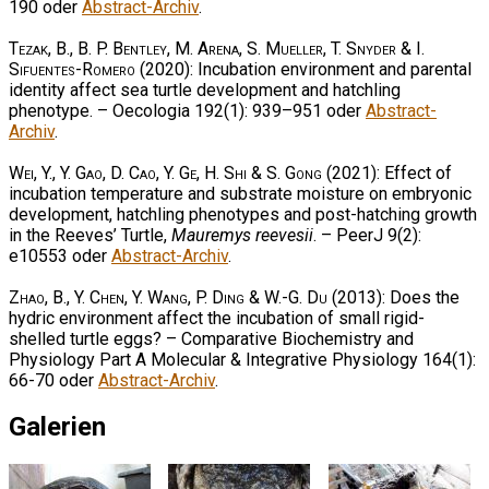
190 oder
Abstract-Archiv
.
Tezak, B., B. P. Bentley, M. Arena, S. Mueller, T. Snyder & I.
Sifuentes-Romero
(2020): Incubation environment and parental
identity affect sea turtle development and hatchling
phenotype. – Oecologia 192(1): 939–951 oder
Abstract-
Archiv
.
Wei, Y., Y. Gao, D. Cao, Y. Ge, H. Shi & S. Gong
(2021): Effect of
incubation temperature and substrate moisture on embryonic
development, hatchling phenotypes and post-hatching growth
in the Reeves’ Turtle,
Mauremys reevesii
. – PeerJ 9(2):
e10553 oder
Abstract-Archiv
.
Zhao, B., Y. Chen, Y. Wang, P. Ding & W.-G. Du
(2013): Does the
hydric environment affect the incubation of small rigid-
shelled turtle eggs? – Comparative Biochemistry and
Physiology Part A Molecular & Integrative Physiology 164(1):
66-70 oder
Abstract-Archiv
.
Galerien