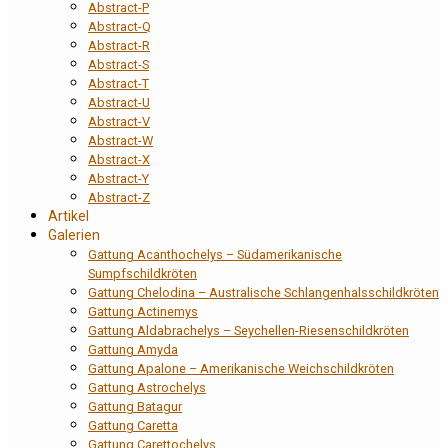
Abstract-P
Abstract-Q
Abstract-R
Abstract-S
Abstract-T
Abstract-U
Abstract-V
Abstract-W
Abstract-X
Abstract-Y
Abstract-Z
Artikel
Galerien
Gattung Acanthochelys – Südamerikanische
Sumpfschildkröten
Gattung Chelodina – Australische Schlangenhalsschildkröten
Gattung Actinemys
Gattung Aldabrachelys – Seychellen-Riesenschildkröten
Gattung Amyda
Gattung Apalone – Amerikanische Weichschildkröten
Gattung Astrochelys
Gattung Batagur
Gattung Caretta
Gattung Carettochelys