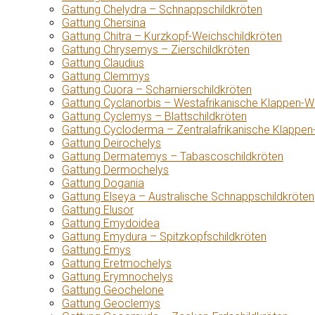
Gattung Chelydra – Schnappschildkröten
Gattung Chersina
Gattung Chitra – Kurzkopf-Weichschildkröten
Gattung Chrysemys – Zierschildkröten
Gattung Claudius
Gattung Clemmys
Gattung Cuora – Scharnierschildkröten
Gattung Cyclanorbis – Westafrikanische Klappen-W
Gattung Cyclemys – Blattschildkröten
Gattung Cycloderma – Zentralafrikanische Klappen
Gattung Deirochelys
Gattung Dermatemys – Tabascoschildkröten
Gattung Dermochelys
Gattung Dogania
Gattung Elseya – Australische Schnappschildkröten
Gattung Elusor
Gattung Emydoidea
Gattung Emydura – Spitzkopfschildkröten
Gattung Emys
Gattung Eretmochelys
Gattung Erymnochelys
Gattung Geochelone
Gattung Geoclemys