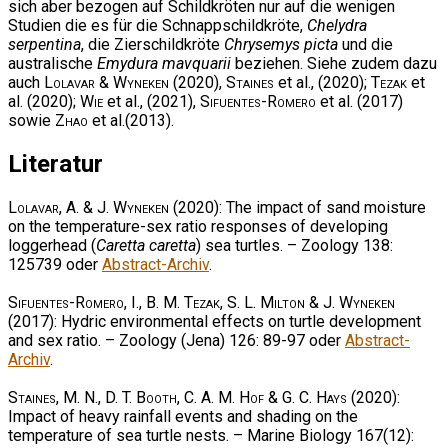
sich aber bezogen auf Schildkröten nur auf die wenigen
Studien die es für die Schnappschildkröte,
Chelydra
serpentina
, die Zierschildkröte
Chrysemys picta
und die
australische
Emydura mavquarii
beziehen. Siehe zudem dazu
auch
Lolavar & Wyneken
(2020),
Staines
et al., (2020);
Tezak
et
al. (2020);
Wie
et al., (2021),
Sifuentes-Romero
et al. (2017)
sowie
Zhao
et al.(2013).
Literatur
Lolavar, A. & J. Wyneken
(2020): The impact of sand moisture
on the temperature-sex ratio responses of developing
loggerhead (
Caretta caretta
) sea turtles. – Zoology 138:
125739 oder
Abstract-Archiv
.
Sifuentes-Romero, I., B. M. Tezak, S. L. Milton & J. Wyneken
(2017): Hydric environmental effects on turtle development
and sex ratio. – Zoology (Jena) 126: 89-97 oder
Abstract-
Archiv
.
Staines, M. N., D. T. Booth, C. A. M. Hof & G. C. Hays
(2020):
Impact of heavy rainfall events and shading on the
temperature of sea turtle nests. – Marine Biology 167(12):