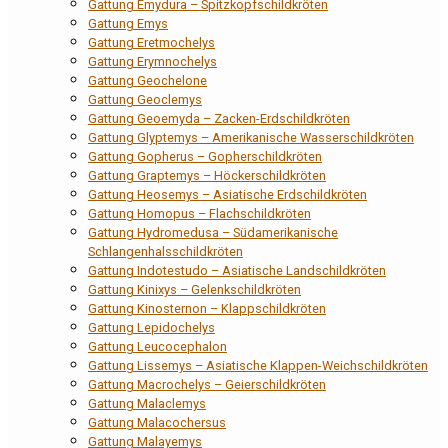
Gattung Emydura – Spitzkopfschildkröten
Gattung Emys
Gattung Eretmochelys
Gattung Erymnochelys
Gattung Geochelone
Gattung Geoclemys
Gattung Geoemyda – Zacken-Erdschildkröten
Gattung Glyptemys – Amerikanische Wasserschildkröten
Gattung Gopherus – Gopherschildkröten
Gattung Graptemys – Höckerschildkröten
Gattung Heosemys – Asiatische Erdschildkröten
Gattung Homopus – Flachschildkröten
Gattung Hydromedusa – Südamerikanische
Schlangenhalsschildkröten
Gattung Indotestudo – Asiatische Landschildkröten
Gattung Kinixys – Gelenkschildkröten
Gattung Kinosternon – Klappschildkröten
Gattung Lepidochelys
Gattung Leucocephalon
Gattung Lissemys – Asiatische Klappen-Weichschildkröten
Gattung Macrochelys – Geierschildkröten
Gattung Malaclemys
Gattung Malacochersus
Gattung Malayemys