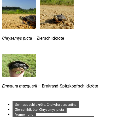
Chrysemys picta –
Zierschildkröte
Emydura macquarii
– Breitrand-Spitzkopfschildkröte
Schnappschildkröte, Chelydra serpentina
Zierschildkröte, Chrysemys picta
Vermehrung