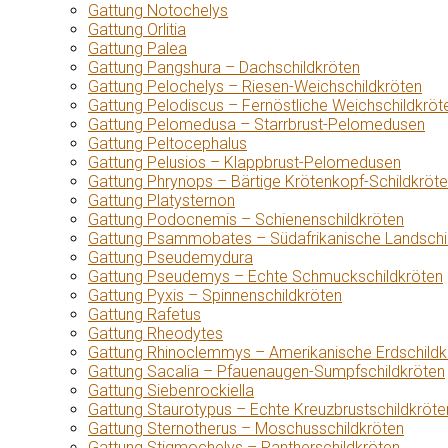
Gattung Notochelys
Gattung Orlitia
Gattung Palea
Gattung Pangshura – Dachschildkröten
Gattung Pelochelys – Riesen-Weichschildkröten
Gattung Pelodiscus – Fernöstliche Weichschildkröt
Gattung Pelomedusa – Starrbrust-Pelomedusen
Gattung Peltocephalus
Gattung Pelusios – Klappbrust-Pelomedusen
Gattung Phrynops – Bärtige Krötenkopf-Schildkröt
Gattung Platysternon
Gattung Podocnemis – Schienenschildkröten
Gattung Psammobates – Südafrikanische Landschi
Gattung Pseudemydura
Gattung Pseudemys – Echte Schmuckschildkröten
Gattung Pyxis – Spinnenschildkröten
Gattung Rafetus
Gattung Rheodytes
Gattung Rhinoclemmys – Amerikanische Erdschildk
Gattung Sacalia – Pfauenaugen-Sumpfschildkröten
Gattung Siebenrockiella
Gattung Staurotypus – Echte Kreuzbrustschildkröte
Gattung Sternotherus – Moschusschildkröten
Gattung Stigmochelys – Pantherschildkröten