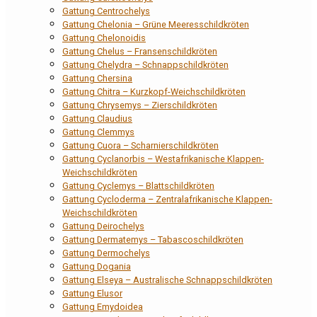
Gattung Centrochelys
Gattung Chelonia – Grüne Meeresschildkröten
Gattung Chelonoidis
Gattung Chelus – Fransenschildkröten
Gattung Chelydra – Schnappschildkröten
Gattung Chersina
Gattung Chitra – Kurzkopf-Weichschildkröten
Gattung Chrysemys – Zierschildkröten
Gattung Claudius
Gattung Clemmys
Gattung Cuora – Scharnierschildkröten
Gattung Cyclanorbis – Westafrikanische Klappen-
Weichschildkröten
Gattung Cyclemys – Blattschildkröten
Gattung Cycloderma – Zentralafrikanische Klappen-
Weichschildkröten
Gattung Deirochelys
Gattung Dermatemys – Tabascoschildkröten
Gattung Dermochelys
Gattung Dogania
Gattung Elseya – Australische Schnappschildkröten
Gattung Elusor
Gattung Emydoidea