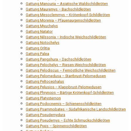
Gattung Manouria – Asiatische Waldschildkröten
Gattung Mauremys – Bachschildkröten
Gattung Mesoclemmys – Krötenkopf-Schildkröten
Gattung Morenia – Pfauenaugenschildkröten
Gattung Myuchelys
Gattung Natator
Gattung Nilssonia – Indische Weichschildkröten
Gattung Notochelys
Gattung Orlitia
Gattung Palea
Gattung Pangshura – Dachschildkröten
Gattung Pelochelys – Riesen-Weichschildkröten
Gattung Pelodiscus – Fernöstliche Weichschildkröten
Gattung Pelomedusa – Starrbrust-Pelomedusen
Gattung Peltocephalus
Gattung Pelusios – Klappbrust-Pelomedusen
Gattung Phrynops – Bärtige Krötenkopf-Schildkröten
Gattung Platysternon
Gattung Podocnemis – Schienenschildkröten
Gattung Psammobates – Südafrikanische Landschildkröten
Gattung Pseudemydura
Gattung Pseudemys – Echte Schmuckschildkröten
Gattung Pyxis – Spinnenschildkröten