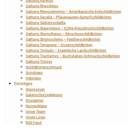
Gattung Rafetus
Gattung Rheodytes
Gattung Rhinoclemmys – Amerikanische Erdschildkröten
Gattung Sacalia – Pfauenaugen-Sumpfschildkröten
Gattung Siebenrockiella
Gattung Staurotypus – Echte Kreuzbrustschildkröten
Gattung Sternotherus – Moschusschildkröten
Gattung Stigmochelys – Pantherschildkröten
Gattung Terrapene – Dosenschildkröten
Gattung Testudo – Eigentliche Landschildkröten
Gattung Trachemys – Buchstaben-Schmuckschildkröten
Gattung Trionyx
Schildkrötenschmuck
Sonstiges
Hybriden
Sonstiges
Impressum
Datenschutzerklärung
Disclaimer
Nomenklatur
Unser Team
Unser Logo
RSS Feed