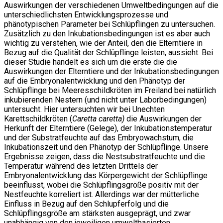
Auswirkungen der verschiedenen Umweltbedingungen auf die
unterschiedlichsten Entwicklungsprozesse und
phänotypischen Parameter bei Schlüpflingen zu untersuchen.
Zusätzlich zu den Inkubationsbedingungen ist es aber auch
wichtig zu verstehen, wie der Anteil, den die Elterntiere in
Bezug auf die Qualität der Schlüpflinge leisten, aussieht. Bei
dieser Studie handelt es sich um die erste die die
Auswirkungen der Elterntiere und der Inkubationsbedingungen
auf die Embryonalentwicklung und den Phänotyp der
Schlüpflinge bei Meeresschildkröten im Freiland bei natürlich
inkubierenden Nestern (und nicht unter Laborbedingungen)
untersucht. Hier untersuchten wir bei Unechten
Karettschildkröten (
Caretta caretta)
die Auswirkungen der
Herkunft der Elterntiere (Gelege), der Inkubationstemperatur
und der Substratfeuchte auf das Embryowachstum, die
Inkubationszeit und den Phänotyp der Schlüpflinge. Unsere
Ergebnisse zeigen, dass die Nestsubstratfeuchte und die
Temperatur während des letzten Drittels der
Embryonalentwicklung das Körpergewicht der Schlüpflinge
beeinflusst, wobei die Schlüpflingsgröße positiv mit der
Nestfeuchte korreliert ist. Allerdings war der mütterliche
Einfluss in Bezug auf den Schlupferfolg und die
Schlüpflingsgröße am stärksten ausgeprägt, und zwar
unabhängig von den jeweiligen umweltbasierten