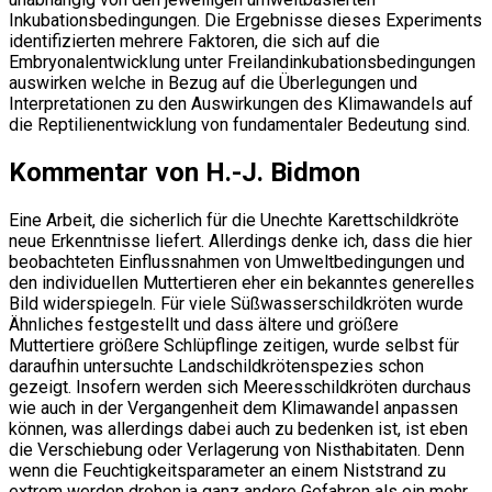
Inkubationsbedingungen. Die Ergebnisse dieses Experiments
identifizierten mehrere Faktoren, die sich auf die
Embryonalentwicklung unter Freilandinkubationsbedingungen
auswirken welche in Bezug auf die Überlegungen und
Interpretationen zu den Auswirkungen des Klimawandels auf
die Reptilienentwicklung von fundamentaler Bedeutung sind.
Kommentar von H.-J. Bidmon
Eine Arbeit, die sicherlich für die Unechte Karettschildkröte
neue Erkenntnisse liefert. Allerdings denke ich, dass die hier
beobachteten Einflussnahmen von Umweltbedingungen und
den individuellen Muttertieren eher ein bekanntes generelles
Bild widerspiegeln. Für viele Süßwasserschildkröten wurde
Ähnliches festgestellt und dass ältere und größere
Muttertiere größere Schlüpflinge zeitigen, wurde selbst für
daraufhin untersuchte Landschildkrötenspezies schon
gezeigt. Insofern werden sich Meeresschildkröten durchaus
wie auch in der Vergangenheit dem Klimawandel anpassen
können, was allerdings dabei auch zu bedenken ist, ist eben
die Verschiebung oder Verlagerung von Nisthabitaten. Denn
wenn die Feuchtigkeitsparameter an einem Niststrand zu
extrem werden drohen ja ganz andere Gefahren als ein mehr