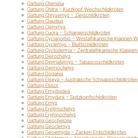
Gattung Chersina
Gattung Chitra – Kurzkopf-Weichschildkröten
Gattung Chrysemys – Zierschildkröten
Gattung Claudius
Gattung Clemmys
Gattung Cuora – Scharnierschildkröten
Gattung Cyclanorbis – Westafrikanische Klappen-W
Gattung Cyclemys – Blattschildkröten
Gattung Cycloderma – Zentralafrikanische Klappen
Gattung Deirochelys
Gattung Dermatemys – Tabascoschildkröten
Gattung Dermochelys
Gattung Dogania
Gattung Elseya – Australische Schnappschildkröten
Gattung Elusor
Gattung Emydoidea
Gattung Emydura – Spitzkopfschildkröten
Gattung Emys
Gattung Eretmochelys
Gattung Erymnochelys
Gattung Geochelone
Gattung Geoclemys
Gattung Geoemyda – Zacken-Erdschildkröten