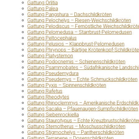
Gattung Orlitia
Gattung Palea
Gattung Pangshura – Dachschildkröten
Gattung Pelochelys – Riesen-Weichschildkröten
Gattung Pelodiscus – Fernöstliche Weichschildkröt
Gattung Pelomedusa – Starrbrust-Pelomedusen
Gattung Peltocephalus
Gattung Pelusios – Klappbrust-Pelomedusen
Gattung Phrynops – Bärtige Krötenkopf-Schildkröt
Gattung Platysternon
Gattung Podocnemis – Schienenschildkröten
Gattung Psammobates – Südafrikanische Landschi
Gattung Pseudemydura
Gattung Pseudemys – Echte Schmuckschildkröten
Gattung Pyxis – Spinnenschildkröten
Gattung Rafetus
Gattung Rheodytes
Gattung Rhinoclemmys – Amerikanische Erdschildk
Gattung Sacalia – Pfauenaugen-Sumpfschildkröten
Gattung Siebenrockiella
Gattung Staurotypus – Echte Kreuzbrustschildkröte
Gattung Sternotherus – Moschusschildkröten
Gattung Stigmochelys – Pantherschildkröten
Gattung Terrapene – Dosenschildkröten