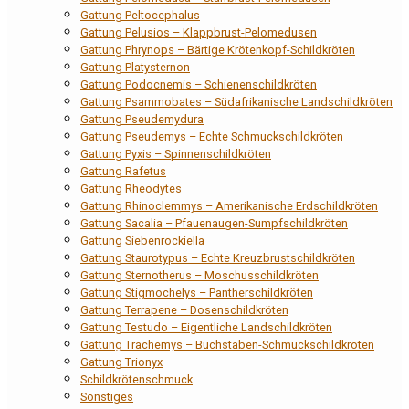
Gattung Peltocephalus
Gattung Pelusios – Klappbrust-Pelomedusen
Gattung Phrynops – Bärtige Krötenkopf-Schildkröten
Gattung Platysternon
Gattung Podocnemis – Schienenschildkröten
Gattung Psammobates – Südafrikanische Landschildkröten
Gattung Pseudemydura
Gattung Pseudemys – Echte Schmuckschildkröten
Gattung Pyxis – Spinnenschildkröten
Gattung Rafetus
Gattung Rheodytes
Gattung Rhinoclemmys – Amerikanische Erdschildkröten
Gattung Sacalia – Pfauenaugen-Sumpfschildkröten
Gattung Siebenrockiella
Gattung Staurotypus – Echte Kreuzbrustschildkröten
Gattung Sternotherus – Moschusschildkröten
Gattung Stigmochelys – Pantherschildkröten
Gattung Terrapene – Dosenschildkröten
Gattung Testudo – Eigentliche Landschildkröten
Gattung Trachemys – Buchstaben-Schmuckschildkröten
Gattung Trionyx
Schildkrötenschmuck
Sonstiges