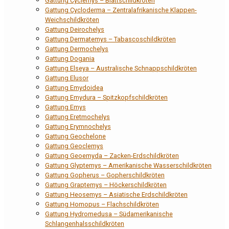
Gattung Cyclemys – Blattschildkröten
Gattung Cycloderma – Zentralafrikanische Klappen-
Weichschildkröten
Gattung Deirochelys
Gattung Dermatemys – Tabascoschildkröten
Gattung Dermochelys
Gattung Dogania
Gattung Elseya – Australische Schnappschildkröten
Gattung Elusor
Gattung Emydoidea
Gattung Emydura – Spitzkopfschildkröten
Gattung Emys
Gattung Eretmochelys
Gattung Erymnochelys
Gattung Geochelone
Gattung Geoclemys
Gattung Geoemyda – Zacken-Erdschildkröten
Gattung Glyptemys – Amerikanische Wasserschildkröten
Gattung Gopherus – Gopherschildkröten
Gattung Graptemys – Höckerschildkröten
Gattung Heosemys – Asiatische Erdschildkröten
Gattung Homopus – Flachschildkröten
Gattung Hydromedusa – Südamerikanische
Schlangenhalsschildkröten