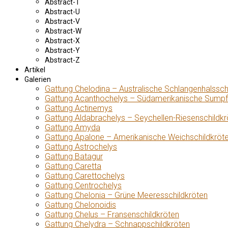
Abstract-T
Abstract-U
Abstract-V
Abstract-W
Abstract-X
Abstract-Y
Abstract-Z
Artikel
Galerien
Gattung Chelodina – Australische Schlangenhalssch
Gattung Acanthochelys – Südamerikanische Sumpf
Gattung Actinemys
Gattung Aldabrachelys – Seychellen-Riesenschildkr
Gattung Amyda
Gattung Apalone – Amerikanische Weichschildkröt
Gattung Astrochelys
Gattung Batagur
Gattung Caretta
Gattung Carettochelys
Gattung Centrochelys
Gattung Chelonia – Grüne Meeresschildkröten
Gattung Chelonoidis
Gattung Chelus – Fransenschildkröten
Gattung Chelydra – Schnappschildkröten