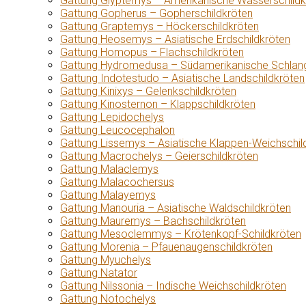
Gattung Glyptemys – Amerikanische Wasserschildk
Gattung Gopherus – Gopherschildkröten
Gattung Graptemys – Höckerschildkröten
Gattung Heosemys – Asiatische Erdschildkröten
Gattung Homopus – Flachschildkröten
Gattung Hydromedusa – Südamerikanische Schlang
Gattung Indotestudo – Asiatische Landschildkröten
Gattung Kinixys – Gelenkschildkröten
Gattung Kinosternon – Klappschildkröten
Gattung Lepidochelys
Gattung Leucocephalon
Gattung Lissemys – Asiatische Klappen-Weichschil
Gattung Macrochelys – Geierschildkröten
Gattung Malaclemys
Gattung Malacochersus
Gattung Malayemys
Gattung Manouria – Asiatische Waldschildkröten
Gattung Mauremys – Bachschildkröten
Gattung Mesoclemmys – Krötenkopf-Schildkröten
Gattung Morenia – Pfauenaugenschildkröten
Gattung Myuchelys
Gattung Natator
Gattung Nilssonia – Indische Weichschildkröten
Gattung Notochelys