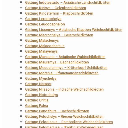
Gattung Indotestudo – Asiatische Landschildkröten
Gattung Kinixys – Gelenkschildkröten
Gattung Kinosternon – Klappschildkröten
Gattung Lepidochelys
Gattung Leucocephalon
Gattung Lissemys – Asiatische Klappen-Weichschildkröten
Gattung Macrochelys – Geierschildkröten
Gattung Malaclemys
Gattung Malacochersus
Gattung Malayemys
Gattung Manouria – Asiatische Waldschildkröten
Gattung Mauremys – Bachschildkröten
Gattung Mesoclemmys – Krötenkopf-Schildkröten
Gattung Morenia – Pfauenaugenschildkröten
Gattung Myuchelys
Gattung Natator
Gattung Nilssonia – Indische Weichschildkröten
Gattung Notochelys
Gattung Orlitia
Gattung Palea
Gattung Pangshura – Dachschildkröten
Gattung Pelochelys – Riesen-Weichschildkröten
Gattung Pelodiscus – Fernöstliche Weichschildkröten
Gattung Pelomedusa – Starrbrust-Pelomedusen