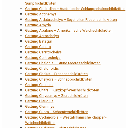
Sumpfschildkröten
Gattung Chelodina – Australische Schlangenhalsschildkröten
Gattung Actinemys
Gattung Aldabrachelys – Seychellen-Riesenschildkröten
Gattung Amyda
Gattung Apalone – Amerikanische Weichschildkröten
Gattung Astrochelys
Gattung Batagur
Gattung Caretta
Gattung Carettochelys
Gattung Centrochelys
Gattung Chelonia – Grüne Meeresschildkröten
Gattung Chelonoidis
Gattung Chelus – Fransenschildkröten
Gattung Chelydra – Schnappschildkröten
Gattung Chersina
Gattung Chitra – Kurzkopf-Weichschildkröten
Gattung Chrysemys – Zierschildkröten
Gattung Claudius
Gattung Clemmys
Gattung Cuora – Scharnierschildkröten
Gattung Cyclanorbis – Westafrikanische Klappen-
Weichschildkröten