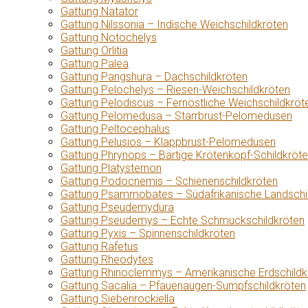
Gattung Natator
Gattung Nilssonia – Indische Weichschildkröten
Gattung Notochelys
Gattung Orlitia
Gattung Palea
Gattung Pangshura – Dachschildkröten
Gattung Pelochelys – Riesen-Weichschildkröten
Gattung Pelodiscus – Fernöstliche Weichschildkröt
Gattung Pelomedusa – Starrbrust-Pelomedusen
Gattung Peltocephalus
Gattung Pelusios – Klappbrust-Pelomedusen
Gattung Phrynops – Bärtige Krötenkopf-Schildkröt
Gattung Platysternon
Gattung Podocnemis – Schienenschildkröten
Gattung Psammobates – Südafrikanische Landschi
Gattung Pseudemydura
Gattung Pseudemys – Echte Schmuckschildkröten
Gattung Pyxis – Spinnenschildkröten
Gattung Rafetus
Gattung Rheodytes
Gattung Rhinoclemmys – Amerikanische Erdschildk
Gattung Sacalia – Pfauenaugen-Sumpfschildkröten
Gattung Siebenrockiella