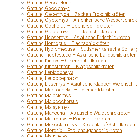
Gattung Geochelone
Gattung Geoclemys
Gattung Geoemyda – Zacken-Erdschildkröten
Gattung Glyptemys – Amerikanische Wasserschildk
Gattung Gopherus – Gopherschildkröten
Gattung Graptemys – Höckerschildkröten
Gattung Heosemys – Asiatische Erdschildkröten
Gattung Homopus – Flachschildkröten
Gattung Hydromedusa – Südamerikanische Schlang
Gattung Indotestudo – Asiatische Landschildkröten
Gattung Kinixys – Gelenkschildkröten
Gattung Kinosternon – Klappschildkröten
Gattung Lepidochelys
Gattung Leucocephalon
Gattung Lissemys – Asiatische Klappen-Weichschil
Gattung Macrochelys – Geierschildkröten
Gattung Malaclemys
Gattung Malacochersus
Gattung Malayemys
Gattung Manouria – Asiatische Waldschildkröten
Gattung Mauremys – Bachschildkröten
Gattung Mesoclemmys – Krötenkopf-Schildkröten
Gattung Morenia – Pfauenaugenschildkröten
Gattung Myuchelys