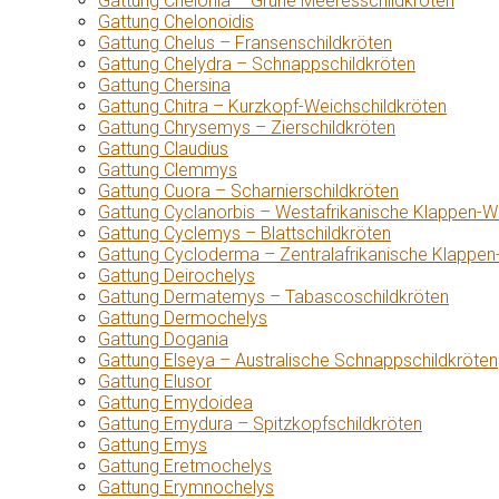
Gattung Chelonia – Grüne Meeresschildkröten
Gattung Chelonoidis
Gattung Chelus – Fransenschildkröten
Gattung Chelydra – Schnappschildkröten
Gattung Chersina
Gattung Chitra – Kurzkopf-Weichschildkröten
Gattung Chrysemys – Zierschildkröten
Gattung Claudius
Gattung Clemmys
Gattung Cuora – Scharnierschildkröten
Gattung Cyclanorbis – Westafrikanische Klappen-W
Gattung Cyclemys – Blattschildkröten
Gattung Cycloderma – Zentralafrikanische Klappen
Gattung Deirochelys
Gattung Dermatemys – Tabascoschildkröten
Gattung Dermochelys
Gattung Dogania
Gattung Elseya – Australische Schnappschildkröten
Gattung Elusor
Gattung Emydoidea
Gattung Emydura – Spitzkopfschildkröten
Gattung Emys
Gattung Eretmochelys
Gattung Erymnochelys