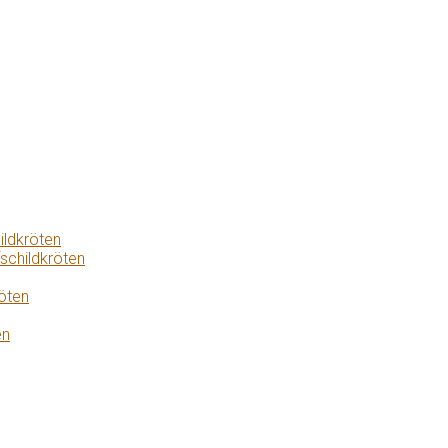
ildkröten
schildkröten
öten
en