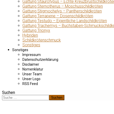
Gattung Staurotypus – Echte Kreuzbrustschildkröte
Gattung Sternotherus – Moschusschildkröten
Gattung Stigmochelys – Pantherschildkröten
Gattung Terrapene – Dosenschildkröten
Gattung Testudo – Eigentliche Landschildkröten
Gattung Trachemys – Buchstaben-Schmuckschildk
Gattung Trionyx
Hybriden
Schildkrötenschmuck
Sonstiges
Sonstiges
Impressum
Datenschutzerklärung
Disclaimer
Nomenklatur
Unser Team
Unser Logo
RSS Feed
Suchen
Suchen