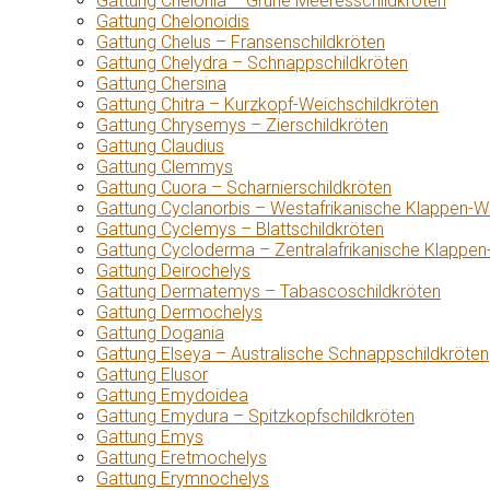
Gattung Chelonia – Grüne Meeresschildkröten
Gattung Chelonoidis
Gattung Chelus – Fransenschildkröten
Gattung Chelydra – Schnappschildkröten
Gattung Chersina
Gattung Chitra – Kurzkopf-Weichschildkröten
Gattung Chrysemys – Zierschildkröten
Gattung Claudius
Gattung Clemmys
Gattung Cuora – Scharnierschildkröten
Gattung Cyclanorbis – Westafrikanische Klappen-W
Gattung Cyclemys – Blattschildkröten
Gattung Cycloderma – Zentralafrikanische Klappen
Gattung Deirochelys
Gattung Dermatemys – Tabascoschildkröten
Gattung Dermochelys
Gattung Dogania
Gattung Elseya – Australische Schnappschildkröten
Gattung Elusor
Gattung Emydoidea
Gattung Emydura – Spitzkopfschildkröten
Gattung Emys
Gattung Eretmochelys
Gattung Erymnochelys