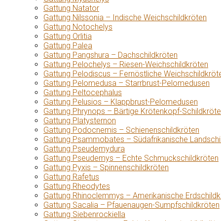
Gattung Natator
Gattung Nilssonia – Indische Weichschildkröten
Gattung Notochelys
Gattung Orlitia
Gattung Palea
Gattung Pangshura – Dachschildkröten
Gattung Pelochelys – Riesen-Weichschildkröten
Gattung Pelodiscus – Fernöstliche Weichschildkröt
Gattung Pelomedusa – Starrbrust-Pelomedusen
Gattung Peltocephalus
Gattung Pelusios – Klappbrust-Pelomedusen
Gattung Phrynops – Bärtige Krötenkopf-Schildkröt
Gattung Platysternon
Gattung Podocnemis – Schienenschildkröten
Gattung Psammobates – Südafrikanische Landschi
Gattung Pseudemydura
Gattung Pseudemys – Echte Schmuckschildkröten
Gattung Pyxis – Spinnenschildkröten
Gattung Rafetus
Gattung Rheodytes
Gattung Rhinoclemmys – Amerikanische Erdschildk
Gattung Sacalia – Pfauenaugen-Sumpfschildkröten
Gattung Siebenrockiella