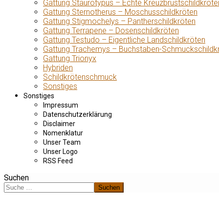
Gattung Staurotypus – Echte Kreuzbrustschildkröte
Gattung Sternotherus – Moschusschildkröten
Gattung Stigmochelys – Pantherschildkröten
Gattung Terrapene – Dosenschildkröten
Gattung Testudo – Eigentliche Landschildkröten
Gattung Trachemys – Buchstaben-Schmuckschildk
Gattung Trionyx
Hybriden
Schildkrötenschmuck
Sonstiges
Sonstiges
Impressum
Datenschutzerklärung
Disclaimer
Nomenklatur
Unser Team
Unser Logo
RSS Feed
Suchen
Suchen