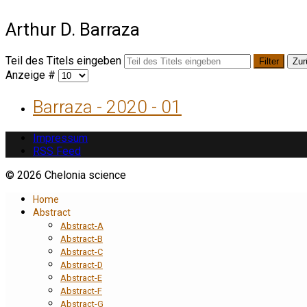
Arthur D. Barraza
Teil des Titels eingeben
Filter
Zur
Anzeige #
Barraza - 2020 - 01
Impressum
RSS Feed
© 2026 Chelonia science
Home
Abstract
Abstract-A
Abstract-B
Abstract-C
Abstract-D
Abstract-E
Abstract-F
Abstract-G