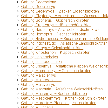
Gattung Geochelone
Gattung Geoclemys
Gattung Geoemyda – Zacken-Erdschildkröten
Gattung Glyptemys – Amerikanische Wasserschildk
Gattung Gopherus – Gopherschildkröten
Gattung Graptemys – Höckerschildkröten
Gattung Heosemys – Asiatische Erdschildkröten
Gattung Homopus – Flachschildkröten
Gattung Hydromedusa – Südamerikanische Schlang
Gattung Indotestudo – Asiatische Landschildkröten
Gattung Kinixys – Gelenkschildkröten
Gattung Kinosternon – Klappschildkröten
Gattung Lepidochelys
Gattung Leucocephalon
Gattung Lissemys – Asiatische Klappen-Weichschil
Gattung Macrochelys – Geierschildkröten
Gattung Malaclemys
Gattung Malacochersus
Gattung Malayemys
Gattung Manouria – Asiatische Waldschildkröten
Gattung Mauremys – Bachschildkröten
Gattung Mesoclemmys – Krötenkopf-Schildkröten
Gattung Morenia – Pfauenaugenschildkröten
Gattung Myuchelys