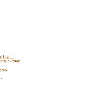
ildkröten
schildkröten
öten
en