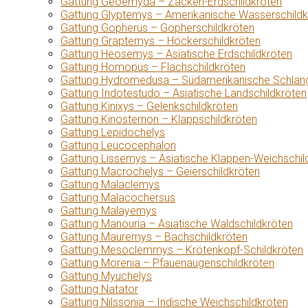
Gattung Geoemyda – Zacken-Erdschildkröten
Gattung Glyptemys – Amerikanische Wasserschildk
Gattung Gopherus – Gopherschildkröten
Gattung Graptemys – Höckerschildkröten
Gattung Heosemys – Asiatische Erdschildkröten
Gattung Homopus – Flachschildkröten
Gattung Hydromedusa – Südamerikanische Schlang
Gattung Indotestudo – Asiatische Landschildkröten
Gattung Kinixys – Gelenkschildkröten
Gattung Kinosternon – Klappschildkröten
Gattung Lepidochelys
Gattung Leucocephalon
Gattung Lissemys – Asiatische Klappen-Weichschil
Gattung Macrochelys – Geierschildkröten
Gattung Malaclemys
Gattung Malacochersus
Gattung Malayemys
Gattung Manouria – Asiatische Waldschildkröten
Gattung Mauremys – Bachschildkröten
Gattung Mesoclemmys – Krötenkopf-Schildkröten
Gattung Morenia – Pfauenaugenschildkröten
Gattung Myuchelys
Gattung Natator
Gattung Nilssonia – Indische Weichschildkröten