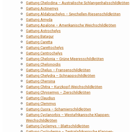
Gattung Chelodina – Australische Schlangenhalsschildkröten
Gattung Actinemys
Gattung Aldabrachelys – Seychellen-Riesenschildkröten
Gattung Amyda
Gattung Apalone – Amerikanische Weichschildkröten
Gattung Astrochelys
Gattung Batagur
Gattung Caretta
Gattung Carettochelys
Gattung Centrochelys
Gattung Chelonia – Grüne Meeresschildkröten
Gattung Chelonoidis
Gattung Chelus – Fransenschildkröten
Gattung Chelydra – Schnappschildkröten
Gattung Chersina
Gattung Chitra – Kurzkopf-Weichschildkröten
Gattung Chrysemys – Zierschildkröten
Gattung Claudius
Gattung Clemmys
Gattung Cuora – Scharnierschildkröten
Gattung Cyclanorbis – Westafrikanische Klappen-
Weichschildkröten
Gattung Cyclemys – Blattschildkröten
Gattung Cycloderma – Zentralafrikanische Klappen-