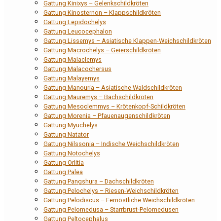
Gattung Kinixys – Gelenkschildkröten
Gattung Kinosternon – Klappschildkröten
Gattung Lepidochelys
Gattung Leucocephalon
Gattung Lissemys – Asiatische Klappen-Weichschildkröten
Gattung Macrochelys – Geierschildkröten
Gattung Malaclemys
Gattung Malacochersus
Gattung Malayemys
Gattung Manouria – Asiatische Waldschildkröten
Gattung Mauremys – Bachschildkröten
Gattung Mesoclemmys – Krötenkopf-Schildkröten
Gattung Morenia – Pfauenaugenschildkröten
Gattung Myuchelys
Gattung Natator
Gattung Nilssonia – Indische Weichschildkröten
Gattung Notochelys
Gattung Orlitia
Gattung Palea
Gattung Pangshura – Dachschildkröten
Gattung Pelochelys – Riesen-Weichschildkröten
Gattung Pelodiscus – Fernöstliche Weichschildkröten
Gattung Pelomedusa – Starrbrust-Pelomedusen
Gattung Peltocephalus