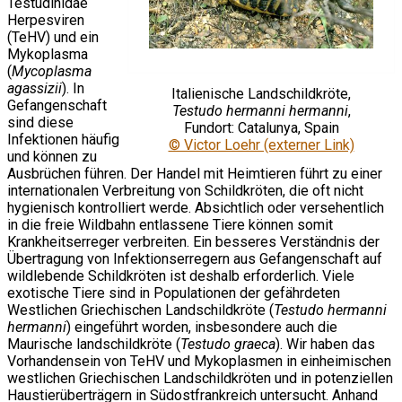
Testudinidae
Herpesviren
(TeHV) und ein
Mykoplasma
(
Mycoplasma
agassizii
). In
Italienische Landschildkröte,
Gefangenschaft
Testudo hermanni hermanni
,
sind diese
Fundort: Catalunya, Spain
Infektionen häufig
© Victor Loehr (externer Link)
und können zu
Ausbrüchen führen. Der Handel mit Heimtieren führt zu einer
internationalen Verbreitung von Schildkröten, die oft nicht
hygienisch kontrolliert werde. Absichtlich oder versehentlich
in die freie Wildbahn entlassene Tiere können somit
Krankheitserreger verbreiten. Ein besseres Verständnis der
Übertragung von Infektionserregern aus Gefangenschaft auf
wildlebende Schildkröten ist deshalb erforderlich. Viele
exotische Tiere sind in Populationen der gefährdeten
Westlichen Griechischen Landschildkröte (
Testudo hermanni
hermanni
) eingeführt worden, insbesondere auch die
Maurische landschildkröte (
Testudo graeca
). Wir haben das
Vorhandensein von TeHV und Mykoplasmen in einheimischen
westlichen Griechischen Landschildkröten und in potenziellen
Haustierüberträgern in Südostfrankreich untersucht. Anhand