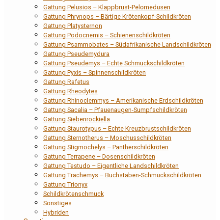
Gattung Pelusios – Klappbrust-Pelomedusen
Gattung Phrynops – Bärtige Krötenkopf-Schildkröten
Gattung Platysternon
Gattung Podocnemis – Schienenschildkröten
Gattung Psammobates – Südafrikanische Landschildkröten
Gattung Pseudemydura
Gattung Pseudemys – Echte Schmuckschildkröten
Gattung Pyxis – Spinnenschildkröten
Gattung Rafetus
Gattung Rheodytes
Gattung Rhinoclemmys – Amerikanische Erdschildkröten
Gattung Sacalia – Pfauenaugen-Sumpfschildkröten
Gattung Siebenrockiella
Gattung Staurotypus – Echte Kreuzbrustschildkröten
Gattung Sternotherus – Moschusschildkröten
Gattung Stigmochelys – Pantherschildkröten
Gattung Terrapene – Dosenschildkröten
Gattung Testudo – Eigentliche Landschildkröten
Gattung Trachemys – Buchstaben-Schmuckschildkröten
Gattung Trionyx
Schildkrötenschmuck
Sonstiges
Hybriden