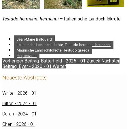
Testudo hermanni hermanni
– Italienische Landschildkröte
Jean-Marie Ballouard
Italienische Landschildkröte, Testudo hermanni hermanni
Maurische Landschildkröte, Testudo graeca
Herpesvirus
Vorheriger Beitrag: Butterfield - 2025 - 01
Zurück
Nächster
Beitrag: Byer - 2020 - 01
Weiter
Neueste Abstracts
White - 2026 - 01
Hilton - 2024 - 01
Duran - 2024 - 01
Chen - 2026 - 01