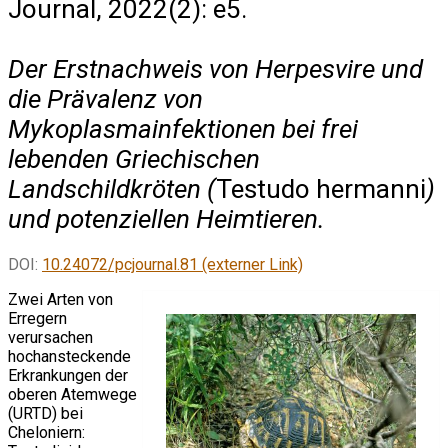
Journal, 2022(2): e5.
Der Erstnachweis von Herpesvire und
die Prävalenz von
Mykoplasmainfektionen bei frei
lebenden Griechischen
Landschildkröten (
Testudo hermanni
)
und potenziellen Heimtieren.
DOI:
10.24072/pcjournal.81 (externer Link)
Zwei Arten von
Erregern
verursachen
hochansteckende
Erkrankungen der
oberen Atemwege
(URTD) bei
Cheloniern: