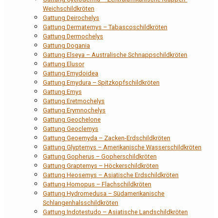
Weichschildkröten
Gattung Deirochelys
Gattung Dermatemys – Tabascoschildkröten
Gattung Dermochelys
Gattung Dogania
Gattung Elseya – Australische Schnappschildkröten
Gattung Elusor
Gattung Emydoidea
Gattung Emydura – Spitzkopfschildkröten
Gattung Emys
Gattung Eretmochelys
Gattung Erymnochelys
Gattung Geochelone
Gattung Geoclemys
Gattung Geoemyda – Zacken-Erdschildkröten
Gattung Glyptemys – Amerikanische Wasserschildkröten
Gattung Gopherus – Gopherschildkröten
Gattung Graptemys – Höckerschildkröten
Gattung Heosemys – Asiatische Erdschildkröten
Gattung Homopus – Flachschildkröten
Gattung Hydromedusa – Südamerikanische
Schlangenhalsschildkröten
Gattung Indotestudo – Asiatische Landschildkröten