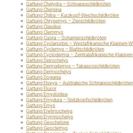
Gattung Chelydra – Schnappschildkröten
Gattung Chersina
Gattung Chitra – Kurzkopf-Weichschildkröten
Gattung Chrysemys – Zierschildkröten
Gattung Claudius
Gattung Clemmys
Gattung Cuora – Scharnierschildkröten
Gattung Cyclanorbis – Westafrikanische Klappen-W
Gattung Cyclemys – Blattschildkröten
Gattung Cycloderma – Zentralafrikanische Klappen
Gattung Deirochelys
Gattung Dermatemys – Tabascoschildkröten
Gattung Dermochelys
Gattung Dogania
Gattung Elseya – Australische Schnappschildkröten
Gattung Elusor
Gattung Emydoidea
Gattung Emydura – Spitzkopfschildkröten
Gattung Emys
Gattung Eretmochelys
Gattung Erymnochelys
Gattung Geochelone
Gattung Geoclemys