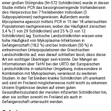
einer großen Stichprobe (N=572 Schildkröten) wurde in dieser
Studie mittels PCR das besorgniserregende Vorhandensein
des Herpesvirus bei 7 freilebenden Individuen (3
Subpopulationen) nachgewiesen. Außerdem wurde
Mycoplasma agassizii
mittels PCR in 15 der 18 untersuchten
Populationen nachgewiesen, wobei die Häufigkeit zwischen
3,4 % (1 von 29 Schildkröten) und 25 % (3 von 12
Schildkröten) lag. Exotische Landschildkröten wiesen eine
hohe Häufigkeit von Mykoplasma-Infektionen in
Gefangenschaft (18,2 %) und bei Individuen (50 %) in
einheimischen Unterpopulationen der Griechischen
Landschildkröte auf, was darauf schließen lässt, dass diese
Art ein wichtiger Überträger sein könnte. Der Mangel an
Informationen über TeHV bei der URTD der Europäischen
Landschildkröte in natürlicher Umgebung, insbesondere in
Kombination mit Mykoplasmen, veranlasst zu weiteren
Studien. In der Tat bleiben kranke Schildkröten oft unerkannt
und sind im Freiland möglicherweise nicht leicht zu erkennen.
Unsere Ergebnisse deuten auf einen guten
Gesundheitszustand der meisten infizierten Schildkröten hin,
aber sie sollten sowohl im Freiland als auch in
Gefangenschaft untersucht werden.