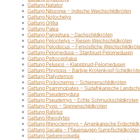
Gattung Natator
Gattung Nilssonia – Indische Weichschildkröten
Gattung Notochelys
Gattung Orlitia
Gattung Palea
Gattung Pangshura – Dachschildkröten
Gattung Pelochelys – Riesen-Weichschildkröten
Gattung Pelodiscus – Fernöstliche Weichschildkröt
Gattung Pelomedusa – Starrbrust-Pelomedusen
Gattung Peltocephalus
Gattung Pelusios – Klappbrust-Pelomedusen
Gattung Phrynops – Bärtige Krötenkopf-Schildkröt
Gattung Platysternon
Gattung Podocnemis – Schienenschildkröten
Gattung Psammobates – Südafrikanische Landschi
Gattung Pseudemydura
Gattung Pseudemys – Echte Schmuckschildkröten
Gattung Pyxis – Spinnenschildkröten
Gattung Rafetus
Gattung Rheodytes
Gattung Rhinoclemmys – Amerikanische Erdschildk
Gattung Sacalia – Pfauenaugen-Sumpfschildkröten
Gattung Siebenrockiella