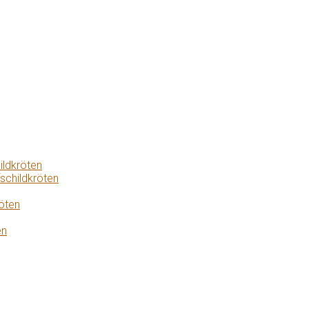
ildkröten
schildkröten
öten
en