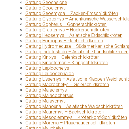
Gattung Geochelone
Gattung Geoclemys
Gattung Geoemyda – Zacken-Erdschildkröten
Gattung Glyptemys – Amerikanische Wasserschildk
Gattung Gopherus – Gopherschildkröten
Gattung Graptemys – Höckerschildkröten
Gattung Heosemys – Asiatische Erdschildkröten
Gattung Homopus – Flachschildkröten
Gattung Hydromedusa – Südamerikanische Schlang
Gattung Indotestudo – Asiatische Landschildkröten
Gattung Kinixys – Gelenkschildkröten
Gattung Kinosternon – Klappschildkröten
Gattung Lepidochelys
Gattung Leucocephalon
Gattung Lissemys – Asiatische Klappen-Weichschil
Gattung Macrochelys – Geierschildkröten
Gattung Malaclemys
Gattung Malacochersus
Gattung Malayemys
Gattung Manouria – Asiatische Waldschildkröten
Gattung Mauremys – Bachschildkröten
Gattung Mesoclemmys – Krötenkopf-Schildkröten
Gattung Morenia – Pfauenaugenschildkröten
Gattung Myuchelys