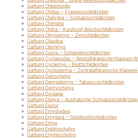
Gattung Chelonia – Grüne Meeresschildkröten
Gattung Chelonoidis
Gattung Chelus – Fransenschildkröten
Gattung Chelydra – Schnappschildkröten
Gattung Chersina
Gattung Chitra – Kurzkopf-Weichschildkröten
Gattung Chrysemys – Zierschildkröten
Gattung Claudius
Gattung Clemmys
Gattung Cuora – Scharnierschildkröten
Gattung Cyclanorbis – Westafrikanische Klappen-W
Gattung Cyclemys – Blattschildkröten
Gattung Cycloderma – Zentralafrikanische Klappen
Gattung Deirochelys
Gattung Dermatemys – Tabascoschildkröten
Gattung Dermochelys
Gattung Dogania
Gattung Elseya – Australische Schnappschildkröten
Gattung Elusor
Gattung Emydoidea
Gattung Emydura – Spitzkopfschildkröten
Gattung Emys
Gattung Eretmochelys
Gattung Erymnochelys