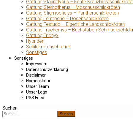
Gattung Staurotypus – Echte Kreuzbrustschildkröte
Gattung Sternotherus – Moschusschildkröten
Gattung Stigmochelys – Pantherschildkröten
Gattung Terrapene – Dosenschildkröten
Gattung Testudo – Eigentliche Landschildkröten
Gattung Trachemys – Buchstaben-Schmuckschildk
Gattung Trionyx
Hybriden
Schildkrötenschmuck
Sonstiges
Sonstiges
Impressum
Datenschutzerklärung
Disclaimer
Nomenklatur
Unser Team
Unser Logo
RSS Feed
Suchen
Suchen