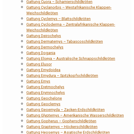
Gattung Cuora – Scharnierschildkröten
Gattung Cyclanorbis – Westafrikanische Klappen-
Weichschildkröten
Gattung Cyclemys – Blattschildkröten
Gattung Cycloderma – Zentralafrikanische Klappen-
Weichschildkröten
Gattung Deirochelys
Gattung Dermatemys – Tabascoschildkröten
Gattung Dermochelys
Gattung Dogania
Gattung Elseya – Australische Schnappschildkröten
Gattung Elusor
Gattung Emydoidea
Gattung Emydura – Spitzkopfschildkröten
Gattung Emys
Gattung Eretmochelys
Gattung Erymnochelys
Gattung Geochelone
Gattung Geoclemys
Gattung Geoemyda – Zacken-Erdschildkröten
Gattung Glyptemys – Amerikanische Wasserschildkröten
Gattung Gopherus – Gopherschildkröten
Gattung Graptemys – Höckerschildkröten
Gattung Heosemys – Asiatische Erdschildkröten