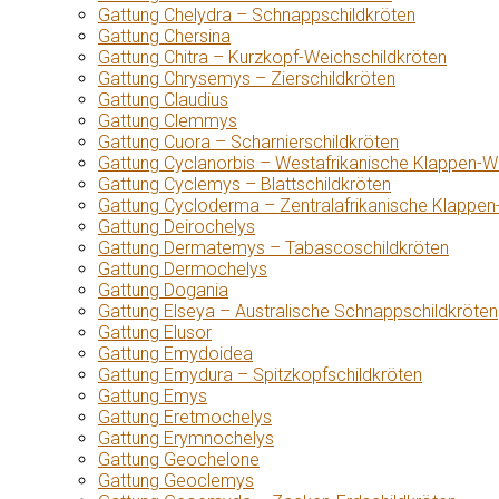
Gattung Chelydra – Schnappschildkröten
Gattung Chersina
Gattung Chitra – Kurzkopf-Weichschildkröten
Gattung Chrysemys – Zierschildkröten
Gattung Claudius
Gattung Clemmys
Gattung Cuora – Scharnierschildkröten
Gattung Cyclanorbis – Westafrikanische Klappen-W
Gattung Cyclemys – Blattschildkröten
Gattung Cycloderma – Zentralafrikanische Klappen
Gattung Deirochelys
Gattung Dermatemys – Tabascoschildkröten
Gattung Dermochelys
Gattung Dogania
Gattung Elseya – Australische Schnappschildkröten
Gattung Elusor
Gattung Emydoidea
Gattung Emydura – Spitzkopfschildkröten
Gattung Emys
Gattung Eretmochelys
Gattung Erymnochelys
Gattung Geochelone
Gattung Geoclemys