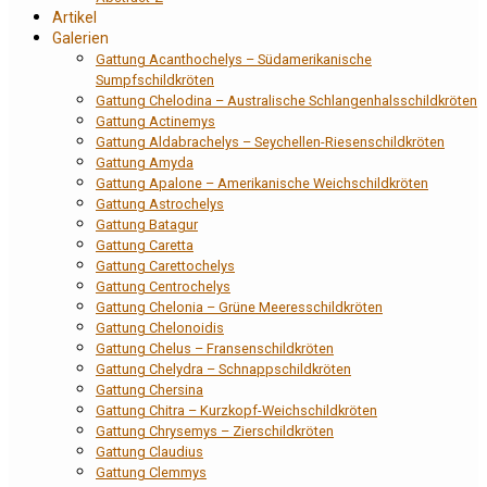
Artikel
Galerien
Gattung Acanthochelys – Südamerikanische
Sumpfschildkröten
Gattung Chelodina – Australische Schlangenhalsschildkröten
Gattung Actinemys
Gattung Aldabrachelys – Seychellen-Riesenschildkröten
Gattung Amyda
Gattung Apalone – Amerikanische Weichschildkröten
Gattung Astrochelys
Gattung Batagur
Gattung Caretta
Gattung Carettochelys
Gattung Centrochelys
Gattung Chelonia – Grüne Meeresschildkröten
Gattung Chelonoidis
Gattung Chelus – Fransenschildkröten
Gattung Chelydra – Schnappschildkröten
Gattung Chersina
Gattung Chitra – Kurzkopf-Weichschildkröten
Gattung Chrysemys – Zierschildkröten
Gattung Claudius
Gattung Clemmys