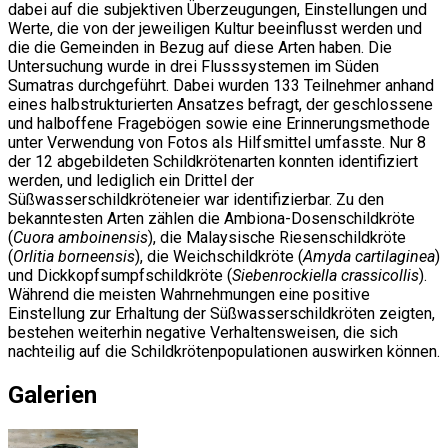
dabei auf die subjektiven Überzeugungen, Einstellungen und
Werte, die von der jeweiligen Kultur beeinflusst werden und
die die Gemeinden in Bezug auf diese Arten haben. Die
Untersuchung wurde in drei Flusssystemen im Süden
Sumatras durchgeführt. Dabei wurden 133 Teilnehmer anhand
eines halbstrukturierten Ansatzes befragt, der geschlossene
und halboffene Fragebögen sowie eine Erinnerungsmethode
unter Verwendung von Fotos als Hilfsmittel umfasste. Nur 8
der 12 abgebildeten Schildkrötenarten konnten identifiziert
werden, und lediglich ein Drittel der
Süßwasserschildkröteneier war identifizierbar. Zu den
bekanntesten Arten zählen die Ambiona-Dosenschildkröte
(
Cuora amboinensis
), die Malaysische Riesenschildkröte
(
Orlitia borneensis
), die Weichschildkröte (
Amyda cartilaginea
)
und Dickkopfsumpfschildkröte (
Siebenrockiella crassicollis
).
Während die meisten Wahrnehmungen eine positive
Einstellung zur Erhaltung der Süßwasserschildkröten zeigten,
bestehen weiterhin negative Verhaltensweisen, die sich
nachteilig auf die Schildkrötenpopulationen auswirken können.
Galerien