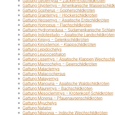
Gattung Geoemyda – Zacken-Erdschildkröten
Gattung Glyptemys – Amerikanische Wasserschildk
Gattung Gopherus – Gopherschildkröten
Gattung Graptemys – Höckerschildkröten
Gattung Heosemys – Asiatische Erdschildkröten
Gattung Homopus – Flachschildkröten
Gattung Hydromedusa – Südamerikanische Schlang
Gattung Indotestudo – Asiatische Landschildkröten
Gattung Kinixys – Gelenkschildkröten
Gattung Kinosternon – Klappschildkröten
Gattung Lepidochelys
Gattung Leucocephalon
Gattung Lissemys – Asiatische Klappen-Weichschil
Gattung Macrochelys – Geierschildkröten
Gattung Malaclemys
Gattung Malacochersus
Gattung Malayemys
Gattung Manouria – Asiatische Waldschildkröten
Gattung Mauremys – Bachschildkröten
Gattung Mesoclemmys – Krötenkopf-Schildkröten
Gattung Morenia – Pfauenaugenschildkröten
Gattung Myuchelys
Gattung Natator
Gattung Nilssonia – Indische Weichschildkröten