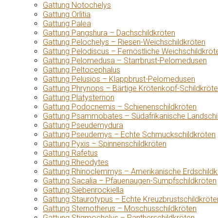
Gattung Notochelys
Gattung Orlitia
Gattung Palea
Gattung Pangshura – Dachschildkröten
Gattung Pelochelys – Riesen-Weichschildkröten
Gattung Pelodiscus – Fernöstliche Weichschildkröt
Gattung Pelomedusa – Starrbrust-Pelomedusen
Gattung Peltocephalus
Gattung Pelusios – Klappbrust-Pelomedusen
Gattung Phrynops – Bärtige Krötenkopf-Schildkröt
Gattung Platysternon
Gattung Podocnemis – Schienenschildkröten
Gattung Psammobates – Südafrikanische Landschi
Gattung Pseudemydura
Gattung Pseudemys – Echte Schmuckschildkröten
Gattung Pyxis – Spinnenschildkröten
Gattung Rafetus
Gattung Rheodytes
Gattung Rhinoclemmys – Amerikanische Erdschildk
Gattung Sacalia – Pfauenaugen-Sumpfschildkröten
Gattung Siebenrockiella
Gattung Staurotypus – Echte Kreuzbrustschildkröte
Gattung Sternotherus – Moschusschildkröten
Gattung Stigmochelys – Pantherschildkröten