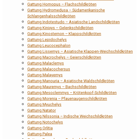
Gattung Homopus – Flachschildkröten
Gattung Hydromedusa – Südamerikanische
Schlangenhalsschildkröten
Gattung Indotestudo – Asiatische Landschildkröten
Gattung Kinixys – Gelenkschildkröten
Gattung Kinosternon – Klappschildkröten
Gattung Lepidochelys
Gattung Leucocephalon
Gattung Lissemys – Asiatische Klappen-Weichschildkröten
Gattung Macrochelys – Geierschildkröten
Gattung Malaclemys
Gattung Malacochersus
Gattung Malayemys
Gattung Manouria – Asiatische Waldschildkröten
Gattung Mauremys – Bachschildkröten
Gattung Mesoclemmys – Krötenkopf-Schildkröten
Gattung Morenia – Pfauenaugenschildkröten
Gattung Myuchelys
Gattung Natator
Gattung Nilssonia – Indische Weichschildkröten
Gattung Notochelys
Gattung Orlitia
Gattung Palea