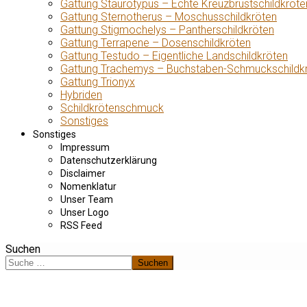
Gattung Staurotypus – Echte Kreuzbrustschildkröte
Gattung Sternotherus – Moschusschildkröten
Gattung Stigmochelys – Pantherschildkröten
Gattung Terrapene – Dosenschildkröten
Gattung Testudo – Eigentliche Landschildkröten
Gattung Trachemys – Buchstaben-Schmuckschildk
Gattung Trionyx
Hybriden
Schildkrötenschmuck
Sonstiges
Sonstiges
Impressum
Datenschutzerklärung
Disclaimer
Nomenklatur
Unser Team
Unser Logo
RSS Feed
Suchen
Suchen