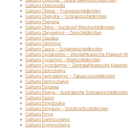
Gattung Chelonia – Grüne Meeresschildkröten
Gattung Chelonoidis
Gattung Chelus – Fransenschildkröten
Gattung Chelydra – Schnappschildkröten
Gattung Chersina
Gattung Chitra – Kurzkopf-Weichschildkröten
Gattung Chrysemys – Zierschildkröten
Gattung Claudius
Gattung Clemmys
Gattung Cuora – Scharnierschildkröten
Gattung Cyclanorbis – Westafrikanische Klappen-W
Gattung Cyclemys – Blattschildkröten
Gattung Cycloderma – Zentralafrikanische Klappen
Gattung Deirochelys
Gattung Dermatemys – Tabascoschildkröten
Gattung Dermochelys
Gattung Dogania
Gattung Elseya – Australische Schnappschildkröten
Gattung Elusor
Gattung Emydoidea
Gattung Emydura – Spitzkopfschildkröten
Gattung Emys
Gattung Eretmochelys
Gattung Erymnochelys