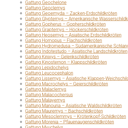
Gattung Geochelone
Gattung Geoclemys
Gattung Geoemyda – Zacken-Erdschildkröten
Gattung Glyptemys – Amerikanische Wasserschildk
Gattung Gopherus – Gopherschildkröten
Gattung Graptemys – Höckerschildkröten
Gattung Heosemys – Asiatische Erdschildkröten
Gattung Homopus – Flachschildkröten
Gattung Hydromedusa – Südamerikanische Schlang
Gattung Indotestudo – Asiatische Landschildkröten
Gattung Kinixys – Gelenkschildkröten
Gattung Kinosternon – Klappschildkröten
Gattung Lepidochelys
Gattung Leucocephalon
Gattung Lissemys – Asiatische Klappen-Weichschil
Gattung Macrochelys – Geierschildkröten
Gattung Malaclemys
Gattung Malacochersus
Gattung Malayemys
Gattung Manouria – Asiatische Waldschildkröten
Gattung Mauremys – Bachschildkröten
Gattung Mesoclemmys – Krötenkopf-Schildkröten
Gattung Morenia – Pfauenaugenschildkröten
Gattung Myuchelys