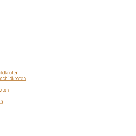
ildkröten
schildkröten
öten
en