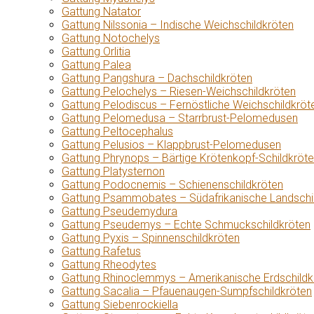
Gattung Natator
Gattung Nilssonia – Indische Weichschildkröten
Gattung Notochelys
Gattung Orlitia
Gattung Palea
Gattung Pangshura – Dachschildkröten
Gattung Pelochelys – Riesen-Weichschildkröten
Gattung Pelodiscus – Fernöstliche Weichschildkröt
Gattung Pelomedusa – Starrbrust-Pelomedusen
Gattung Peltocephalus
Gattung Pelusios – Klappbrust-Pelomedusen
Gattung Phrynops – Bärtige Krötenkopf-Schildkröt
Gattung Platysternon
Gattung Podocnemis – Schienenschildkröten
Gattung Psammobates – Südafrikanische Landschi
Gattung Pseudemydura
Gattung Pseudemys – Echte Schmuckschildkröten
Gattung Pyxis – Spinnenschildkröten
Gattung Rafetus
Gattung Rheodytes
Gattung Rhinoclemmys – Amerikanische Erdschildk
Gattung Sacalia – Pfauenaugen-Sumpfschildkröten
Gattung Siebenrockiella