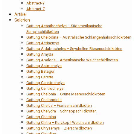
Abstract-Y
Abstract-Z
Artikel
Galerien
Gattung Acanthochelys – Südamerikanische
Sumpfschildkröten
Gattung Chelodina – Australische Schlangenhalsschildkröten
Gattung Actinemys
Gattung Aldabrachelys – Seychellen-Riesenschildkröten
Gattung Amyda
Gattung Apalone – Amerikanische Weichschildkröten
Gattung Astrochelys
Gattung Batagur
Gattung Caretta
Gattung Carettochelys
Gattung Centrochelys
Gattung Chelonia – Grüne Meeresschildkröten
Gattung Chelonoidis
Gattung Chelus – Fransenschildkröten
Gattung Chelydra – Schnappschildkröten
Gattung Chersina
Gattung Chitra – Kurzkopf-Weichschildkröten
Gattung Chrysemys – Zierschildkröten
Gattung Claudius