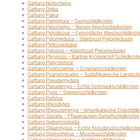
Gattung Notochelys
Gattung Orlitia
Gattung Palea
Gattung Pangshura – Dachschildkröten
Gattung Pelochelys – Riesen-Weichschildkröten
Gattung Pelodiscus – Fernöstliche Weichschildkröt
Gattung Pelomedusa – Starrbrust-Pelomedusen
Gattung Peltocephalus
Gattung Pelusios – Klappbrust-Pelomedusen
Gattung Phrynops – Bärtige Krötenkopf-Schildkröt
Gattung Platysternon
Gattung Podocnemis – Schienenschildkröten
Gattung Psammobates – Südafrikanische Landschi
Gattung Pseudemydura
Gattung Pseudemys – Echte Schmuckschildkröten
Gattung Pyxis – Spinnenschildkröten
Gattung Rafetus
Gattung Rheodytes
Gattung Rhinoclemmys – Amerikanische Erdschildk
Gattung Sacalia – Pfauenaugen-Sumpfschildkröten
Gattung Siebenrockiella
Gattung Staurotypus – Echte Kreuzbrustschildkröte
Gattung Sternotherus – Moschusschildkröten
Gattung Stigmochelys – Pantherschildkröten