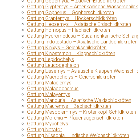
Gattung Geoemyda – Zacken-Erdschildkröten
Gattung Glyptemys – Amerikanische Wasserschildk
Gattung Gopherus – Gopherschildkröten
Gattung Graptemys – Höckerschildkröten
Gattung Heosemys – Asiatische Erdschildkröten
Gattung Homopus – Flachschildkröten
Gattung Hydromedusa – Südamerikanische Schlang
Gattung Indotestudo – Asiatische Landschildkröten
Gattung Kinixys – Gelenkschildkröten
Gattung Kinosternon – Klappschildkröten
Gattung Lepidochelys
Gattung Leucocephalon
Gattung Lissemys – Asiatische Klappen-Weichschil
Gattung Macrochelys – Geierschildkröten
Gattung Malaclemys
Gattung Malacochersus
Gattung Malayemys
Gattung Manouria – Asiatische Waldschildkröten
Gattung Mauremys – Bachschildkröten
Gattung Mesoclemmys – Krötenkopf-Schildkröten
Gattung Morenia – Pfauenaugenschildkröten
Gattung Myuchelys
Gattung Natator
Gattung Nilssonia – Indische Weichschildkröten