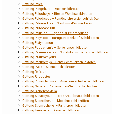
Gattung Palea
Gattung Pangshura – Dachschildkröten
Gattung Pelochelys – Riesen-Weichschildkröten
Gattung Pelodiscus – Fernöstliche Weichschildkröten
Gattung Pelomedusa – Starrbrust-Pelomedusen
Gattung Peltocephalus
Gattung Pelusios – Klappbrust-Pelomedusen
Gattung Phrynops – Bärtige Krötenkopf-Schildkröten
Gattung Platysternon
Gattung Podocnemis – Schienenschildkröten
Gattung Psammobates – Südafrikanische Landschildkröten
Gattung Pseudemydura
Gattung Pseudemys – Echte Schmuckschildkröten
Gattung Pyxis – Spinnenschildkröten
Gattung Rafetus
Gattung Rheodytes
Gattung Rhinoclemmys – Amerikanische Erdschildkröten
Gattung Sacalia – Pfauenaugen-Sumpfschildkröten
Gattung Siebenrockiella
Gattung Staurotypus – Echte Kreuzbrustschildkröten
Gattung Sternotherus – Moschusschildkröten
Gattung Stigmochelys – Pantherschildkröten
Gattung Terrapene – Dosenschildkröten