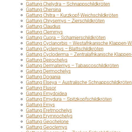
Gattung Chelydra – Schnappschildkröten
Gattung Chersina
Gattung Chitra – Kurzkopf-Weichschildkröten
Gattung Chrysemys – Zierschildkröten
Gattung Claudius
Gattung Clemmys
Gattung Cuora – Scharnierschildkröten
Gattung Cyclanorbis – Westafrikanische Klappen-W
Gattung Cyclemys – Blattschildkröten
Gattung Cycloderma – Zentralafrikanische Klappen
Gattung Deirochelys
Gattung Dermatemys – Tabascoschildkröten
Gattung Dermochelys
Gattung Dogania
Gattung Elseya – Australische Schnappschildkröten
Gattung Elusor
Gattung Emydoidea
Gattung Emydura – Spitzkopfschildkröten
Gattung Emys
Gattung Eretmochelys
Gattung Erymnochelys
Gattung Geochelone
Gattung Geoclemys