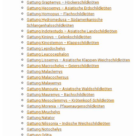
Gattung Graptemys – Höckerschildkröten
Gattung Heosemys – Asiatische Erdschildkröten
Gattung Homopus – Flachschildkröten
Gattung Hydromedusa – Südamerikanische
Schlangenhalsschildkröten
Gattung Indotestudo – Asiatische Landschildkröten
Gattung Kinixys – Gelenkschildkröten
Gattung Kinosternon – Klappschildkröten
Gattung Lepidochelys
Gattung Leucocephalon
Gattung Lissemys – Asiatische Klappen-Weichschildkröten
Gattung Macrochelys – Geierschildkröten
Gattung Malaclemys
Gattung Malacochersus
Gattung Malayemys
Gattung Manouria – Asiatische Waldschildkröten
Gattung Mauremys – Bachschildkröten
Gattung Mesoclemmys – Krötenkopf-Schildkröten
Gattung Morenia – Pfauenaugenschildkröten
Gattung Myuchelys
Gattung Natator
Gattung Nilssonia – Indische Weichschildkröten
Gattung Notochelys
Gattung Orlitia