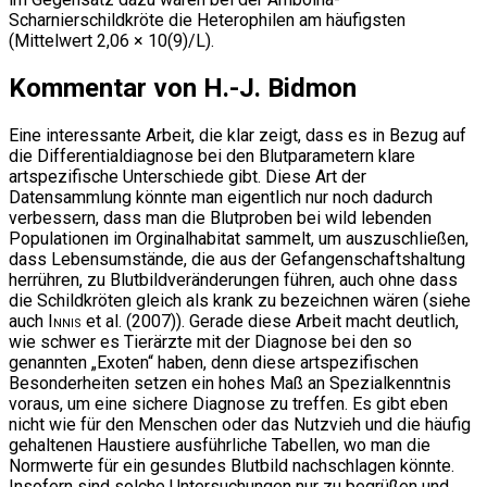
Scharnierschildkröte die Heterophilen am häufigsten
(Mittelwert 2,06 × 10(9)/L).
Kommentar von H.-J. Bidmon
Eine interessante Arbeit, die klar zeigt, dass es in Bezug auf
die Differentialdiagnose bei den Blutparametern klare
artspezifische Unterschiede gibt. Diese Art der
Datensammlung könnte man eigentlich nur noch dadurch
verbessern, dass man die Blutproben bei wild lebenden
Populationen im Orginalhabitat sammelt, um auszuschließen,
dass Lebensumstände, die aus der Gefangenschaftshaltung
herrühren, zu Blutbildveränderungen führen, auch ohne dass
die Schildkröten gleich als krank zu bezeichnen wären (siehe
auch
Innis
et al. (2007)). Gerade diese Arbeit macht deutlich,
wie schwer es Tierärzte mit der Diagnose bei den so
genannten „Exoten“ haben, denn diese artspezifischen
Besonderheiten setzen ein hohes Maß an Spezialkenntnis
voraus, um eine sichere Diagnose zu treffen. Es gibt eben
nicht wie für den Menschen oder das Nutzvieh und die häufig
gehaltenen Haustiere ausführliche Tabellen, wo man die
Normwerte für ein gesundes Blutbild nachschlagen könnte.
Insofern sind solche Untersuchungen nur zu begrüßen und