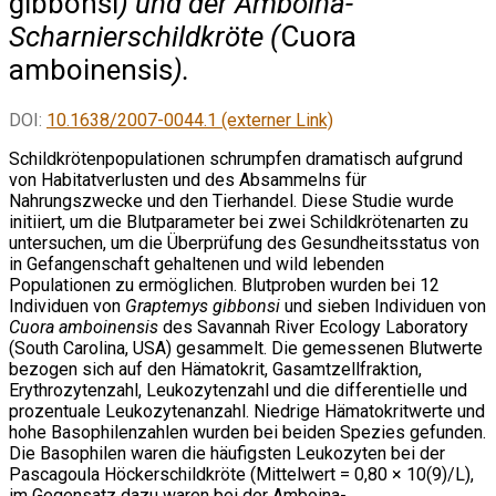
gibbonsi
) und der Amboina-
Scharnierschildkröte (
Cuora
amboinensis
).
DOI:
10.1638/2007-0044.1 (externer Link)
Schildkrötenpopulationen schrumpfen dramatisch aufgrund
von Habitatverlusten und des Absammelns für
Nahrungszwecke und den Tierhandel. Diese Studie wurde
initiiert, um die Blutparameter bei zwei Schildkrötenarten zu
untersuchen, um die Überprüfung des Gesundheitsstatus von
in Gefangenschaft gehaltenen und wild lebenden
Populationen zu ermöglichen. Blutproben wurden bei 12
Individuen von
Graptemys gibbonsi
und sieben Individuen von
Cuora amboinensis
des Savannah River Ecology Laboratory
(South Carolina, USA) gesammelt. Die gemessenen Blutwerte
bezogen sich auf den Hämatokrit, Gasamtzellfraktion,
Erythrozytenzahl, Leukozytenzahl und die differentielle und
prozentuale Leukozytenanzahl. Niedrige Hämatokritwerte und
hohe Basophilenzahlen wurden bei beiden Spezies gefunden.
Die Basophilen waren die häufigsten Leukozyten bei der
Pascagoula Höckerschildkröte (Mittelwert = 0,80 × 10(9)/L),
im Gegensatz dazu waren bei der Amboina-