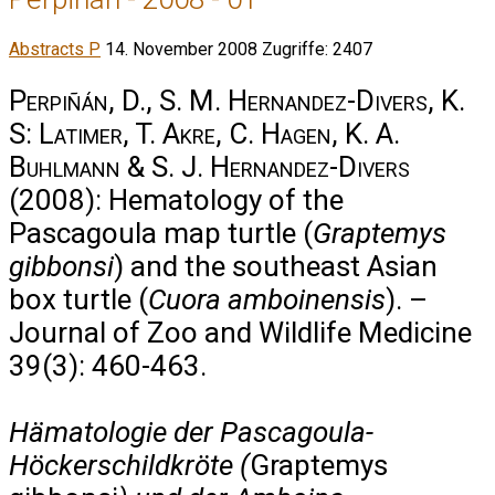
Abstracts P
14. November 2008
Zugriffe: 2407
Perpiñán, D., S. M. Hernandez-Divers, K.
S: Latimer, T. Akre, C. Hagen, K. A.
Buhlmann & S. J. Hernandez-Divers
(2008): Hematology of the
Pascagoula map turtle (
Graptemys
gibbonsi
) and the southeast Asian
box turtle (
Cuora amboinensis
). –
Journal of Zoo and Wildlife Medicine
39(3): 460-463.
Hämatologie der Pascagoula-
Höckerschildkröte (
Graptemys