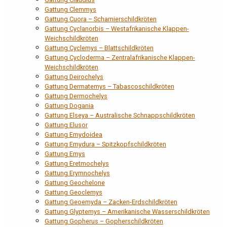
Gattung Clemmys
Gattung Cuora – Scharnierschildkröten
Gattung Cyclanorbis – Westafrikanische Klappen-
Weichschildkröten
Gattung Cyclemys – Blattschildkröten
Gattung Cycloderma – Zentralafrikanische Klappen-
Weichschildkröten
Gattung Deirochelys
Gattung Dermatemys – Tabascoschildkröten
Gattung Dermochelys
Gattung Dogania
Gattung Elseya – Australische Schnappschildkröten
Gattung Elusor
Gattung Emydoidea
Gattung Emydura – Spitzkopfschildkröten
Gattung Emys
Gattung Eretmochelys
Gattung Erymnochelys
Gattung Geochelone
Gattung Geoclemys
Gattung Geoemyda – Zacken-Erdschildkröten
Gattung Glyptemys – Amerikanische Wasserschildkröten
Gattung Gopherus – Gopherschildkröten