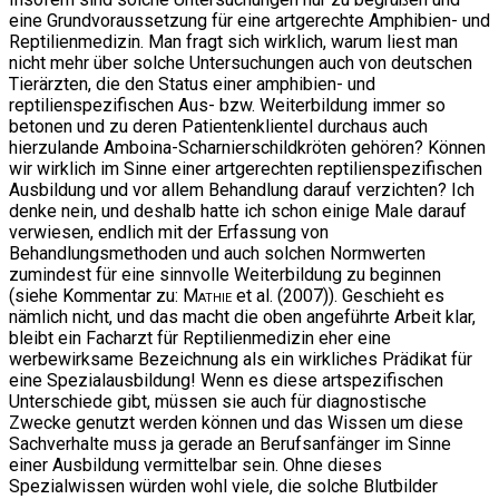
eine Grundvoraussetzung für eine artgerechte Amphibien- und
Reptilienmedizin. Man fragt sich wirklich, warum liest man
nicht mehr über solche Untersuchungen auch von deutschen
Tierärzten, die den Status einer amphibien- und
reptilienspezifischen Aus- bzw. Weiterbildung immer so
betonen und zu deren Patientenklientel durchaus auch
hierzulande Amboina-Scharnierschildkröten gehören? Können
wir wirklich im Sinne einer artgerechten reptilienspezifischen
Ausbildung und vor allem Behandlung darauf verzichten? Ich
denke nein, und deshalb hatte ich schon einige Male darauf
verwiesen, endlich mit der Erfassung von
Behandlungsmethoden und auch solchen Normwerten
zumindest für eine sinnvolle Weiterbildung zu beginnen
(siehe Kommentar zu:
Mathie
et al. (2007)). Geschieht es
nämlich nicht, und das macht die oben angeführte Arbeit klar,
bleibt ein Facharzt für Reptilienmedizin eher eine
werbewirksame Bezeichnung als ein wirkliches Prädikat für
eine Spezialausbildung! Wenn es diese artspezifischen
Unterschiede gibt, müssen sie auch für diagnostische
Zwecke genutzt werden können und das Wissen um diese
Sachverhalte muss ja gerade an Berufsanfänger im Sinne
einer Ausbildung vermittelbar sein. Ohne dieses
Spezialwissen würden wohl viele, die solche Blutbilder