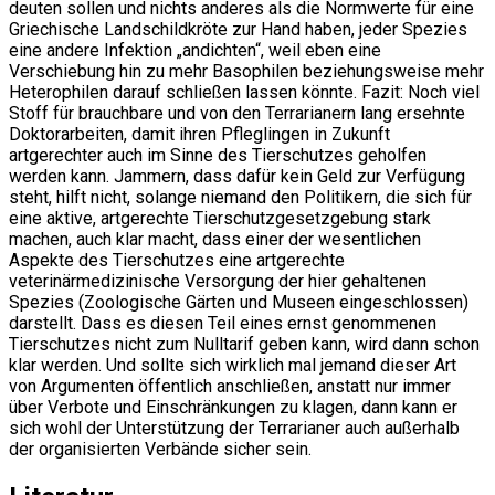
deuten sollen und nichts anderes als die Normwerte für eine
Griechische Landschildkröte zur Hand haben, jeder Spezies
eine andere Infektion „andichten“, weil eben eine
Verschiebung hin zu mehr Basophilen beziehungsweise mehr
Heterophilen darauf schließen lassen könnte. Fazit: Noch viel
Stoff für brauchbare und von den Terrarianern lang ersehnte
Doktorarbeiten, damit ihren Pfleglingen in Zukunft
artgerechter auch im Sinne des Tierschutzes geholfen
werden kann. Jammern, dass dafür kein Geld zur Verfügung
steht, hilft nicht, solange niemand den Politikern, die sich für
eine aktive, artgerechte Tierschutzgesetzgebung stark
machen, auch klar macht, dass einer der wesentlichen
Aspekte des Tierschutzes eine artgerechte
veterinärmedizinische Versorgung der hier gehaltenen
Spezies (Zoologische Gärten und Museen eingeschlossen)
darstellt. Dass es diesen Teil eines ernst genommenen
Tierschutzes nicht zum Nulltarif geben kann, wird dann schon
klar werden. Und sollte sich wirklich mal jemand dieser Art
von Argumenten öffentlich anschließen, anstatt nur immer
über Verbote und Einschränkungen zu klagen, dann kann er
sich wohl der Unterstützung der Terrarianer auch außerhalb
der organisierten Verbände sicher sein.