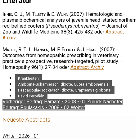
Literatur
Innis, C. J., M. Tlusty & D. Wunn
(2007): Hematologic and
plasma biochemical analysis of juvenile head-started northern
red-bellied cooters (
Pseudemys rubriventris
). – Journal of
Zoo and Wildlife Medicine 38(3): 425-432 oder
Abstract-
Archiv
.
Mathie, R. T., L. Hansen, M. F. Elliott & J. Hoare
(2007):
Outcomes from homeopathic prescribing in veterinary
practice: a prospective, research-targeted, pilot study. –
Homeopathy 96(1): 27-34 oder
Abstract-Archiv
.
Krankheiten
Amboina-Scharnierschildkröte, Cuora amboinensis
Pascagoula-Höckerschildkröte, Graptemys gibbonsi
David Perpiñán
Vorheriger Beitrag: Parham - 2008 - 01
Zurück
Nächster
Beitrag: Poulakakis - 2008 - 02
Weiter
Neueste Abstracts
White - 2026 - 01