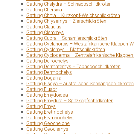
Gattung Chelydra – Schnappschildkröten
Gattung Chersina
Gattung Chitra – Kurzkopf-Weichschildkröten
Gattung Chrysemys – Zierschildkröten
Gattung Claudius
Gattung Clemmys
Gattung Cuora – Scharnierschildkröten
Gattung Cyclanorbis – Westafrikanische Klappen-W
Gattung Cyclemys – Blattschildkröten
Gattung Cycloderma – Zentralafrikanische Klappen
Gattung Deirochelys
Gattung Dermatemys – Tabascoschildkröten
Gattung Dermochelys
Gattung Dogania
Gattung Elseya – Australische Schnappschildkröten
Gattung Elusor
Gattung Emydoidea
Gattung Emydura – Spitzkopfschildkröten
Gattung Emys
Gattung Eretmochelys
Gattung Erymnochelys
Gattung Geochelone
Gattung Geoclemys