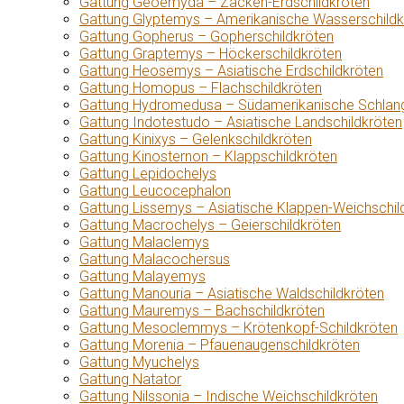
Gattung Geoemyda – Zacken-Erdschildkröten
Gattung Glyptemys – Amerikanische Wasserschildk
Gattung Gopherus – Gopherschildkröten
Gattung Graptemys – Höckerschildkröten
Gattung Heosemys – Asiatische Erdschildkröten
Gattung Homopus – Flachschildkröten
Gattung Hydromedusa – Südamerikanische Schlang
Gattung Indotestudo – Asiatische Landschildkröten
Gattung Kinixys – Gelenkschildkröten
Gattung Kinosternon – Klappschildkröten
Gattung Lepidochelys
Gattung Leucocephalon
Gattung Lissemys – Asiatische Klappen-Weichschil
Gattung Macrochelys – Geierschildkröten
Gattung Malaclemys
Gattung Malacochersus
Gattung Malayemys
Gattung Manouria – Asiatische Waldschildkröten
Gattung Mauremys – Bachschildkröten
Gattung Mesoclemmys – Krötenkopf-Schildkröten
Gattung Morenia – Pfauenaugenschildkröten
Gattung Myuchelys
Gattung Natator
Gattung Nilssonia – Indische Weichschildkröten