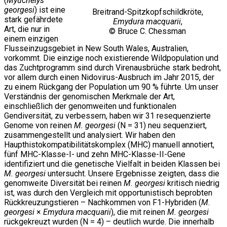
(
Myuchelys
georgesi
) ist eine
Breitrand-Spitzkopfschildkröte,
stark gefährdete
Emydura macquarii
,
Art, die nur in
© Bruce C. Chessman
einem einzigen
Flusseinzugsgebiet in New South Wales, Australien,
vorkommt. Die einzige noch existierende Wildpopulation und
das Zuchtprogramm sind durch Virenausbrüche stark bedroht,
vor allem durch einen Nidovirus-Ausbruch im Jahr 2015, der
zu einem Rückgang der Population um 90 % führte. Um unser
Verständnis der genomischen Merkmale der Art,
einschließlich der genomweiten und funktionalen
Gendiversität, zu verbessern, haben wir 31 resequenzierte
Genome von reinen
M. georgesi
(N = 31) neu sequenziert,
zusammengestellt und analysiert. Wir haben den
Haupthistokompatibilitätskomplex (MHC) manuell annotiert,
fünf MHC-Klasse-I- und zehn MHC-Klasse-II-Gene
identifiziert und die genetische Vielfalt in beiden Klassen bei
M. georgesi
untersucht. Unsere Ergebnisse zeigten, dass die
genomweite Diversität bei reinen
M. georgesi
kritisch niedrig
ist, was durch den Vergleich mit opportunistisch beprobten
Rückkreuzungstieren – Nachkommen von F1-Hybriden (
M.
georgesi
×
Emydura macquarii
), die mit reinen
M. georgesi
rückgekreuzt wurden (N = 4) – deutlich wurde. Die innerhalb