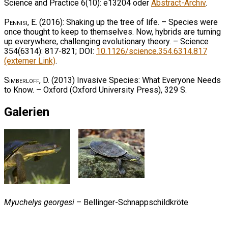
Science and Practice 6(10): e13204 oder
Abstract-Archiv
.
Pennisi, E.
(2016): Shaking up the tree of life. – Species were
once thought to keep to themselves. Now, hybrids are turning
up everywhere, challenging evolutionary theory. – Science
354(6314): 817-821; DOI:
10.1126/science.354.6314.817
(externer Link)
.
Simberloff, D.
(2013) Invasive Species: What Everyone Needs
to Know. – Oxford (Oxford University Press), 329 S.
Galerien
Myuchelys georgesi
– Bellinger-Schnappschildkröte