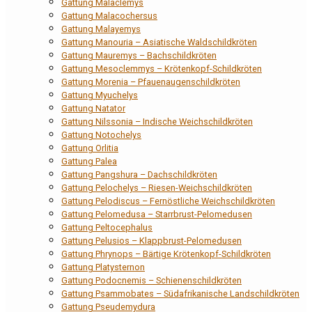
Gattung Malaclemys
Gattung Malacochersus
Gattung Malayemys
Gattung Manouria – Asiatische Waldschildkröten
Gattung Mauremys – Bachschildkröten
Gattung Mesoclemmys – Krötenkopf-Schildkröten
Gattung Morenia – Pfauenaugenschildkröten
Gattung Myuchelys
Gattung Natator
Gattung Nilssonia – Indische Weichschildkröten
Gattung Notochelys
Gattung Orlitia
Gattung Palea
Gattung Pangshura – Dachschildkröten
Gattung Pelochelys – Riesen-Weichschildkröten
Gattung Pelodiscus – Fernöstliche Weichschildkröten
Gattung Pelomedusa – Starrbrust-Pelomedusen
Gattung Peltocephalus
Gattung Pelusios – Klappbrust-Pelomedusen
Gattung Phrynops – Bärtige Krötenkopf-Schildkröten
Gattung Platysternon
Gattung Podocnemis – Schienenschildkröten
Gattung Psammobates – Südafrikanische Landschildkröten
Gattung Pseudemydura