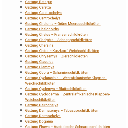
Gattung Batagur
Gattung Caretta
Gattung Carettochelys
Gattung Centrochelys
Gattung Chelonia – Grüne Meeresschildkröten
Gattung Chelonoidis
Gattung Chelus – Fransenschildkröten
Gattung Chelydra – Schnappschildkröten
Gattung Chersina
Gattung Chitra – Kurzkopf-Weichschildkröten
Gattung Chrysemys – Zierschildkröten
Gattung Claudius
Gattung Clemmys
Gattung Cuora – Scharnierschildkröten
Gattung Cyclanorbis – Westafrikanische Klappen-
Weichschildkröten
Gattung Cyclemys – Blattschildkröten
Gattung Cycloderma – Zentralafrikanische Klappen-
Weichschildkröten
Gattung Deirochelys
Gattung Dermatemys – Tabascoschildkröten
Gattung Dermochelys
Gattung Dogania
Gattung Elseya – Australische Schnappschildkröten