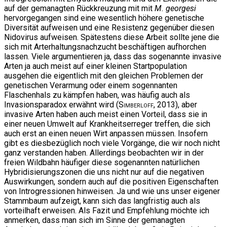
auf der gemanagten Rückkreuzung mit mit
M. georgesi
hervorgegangen sind eine wesentlich höhere genetische
Diversität aufweisen und eine Resistenz gegenüber diesen
Nidovirus aufweisen. Spätestens diese Arbeit sollte jene die
sich mit Arterhaltungsnachzucht beschäftigen aufhorchen
lassen. Viele argumentieren ja, dass das sogenannte invasive
Arten ja auch meist auf einer kleinen Startpopulation
ausgehen die eigentlich mit den gleichen Problemen der
genetischen Verarmung oder einem sogennanten
Flaschenhals zu kämpfen haben, was häufig auch als
Invasionsparadox erwähnt wird (
Simberloff
, 2013), aber
invasive Arten haben auch meist einen Vorteil, dass sie in
einer neuen Umwelt auf Krankheitserreger treffen, die sich
auch erst an einen neuen Wirt anpassen müssen. Insofern
gibt es diesbezüglich noch viele Vorgänge, die wir noch nicht
ganz verstanden haben. Allerdings beobachten wir in der
freien Wildbahn häufiger diese sogenannten natürlichen
Hybridisierungszonen die uns nicht nur auf die negativen
Auswirkungen, sondern auch auf die positiven Eigenschaften
von Introgressionen hinweisen. Ja und wie uns unser eigener
Stammbaum aufzeigt, kann sich das langfristig auch als
vorteilhaft erweisen. Als Fazit und Empfehlung möchte ich
anmerken, dass man sich im Sinne der gemanagten