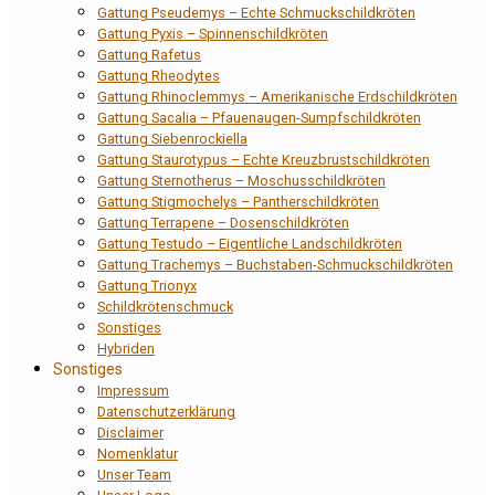
Gattung Pseudemys – Echte Schmuckschildkröten
Gattung Pyxis – Spinnenschildkröten
Gattung Rafetus
Gattung Rheodytes
Gattung Rhinoclemmys – Amerikanische Erdschildkröten
Gattung Sacalia – Pfauenaugen-Sumpfschildkröten
Gattung Siebenrockiella
Gattung Staurotypus – Echte Kreuzbrustschildkröten
Gattung Sternotherus – Moschusschildkröten
Gattung Stigmochelys – Pantherschildkröten
Gattung Terrapene – Dosenschildkröten
Gattung Testudo – Eigentliche Landschildkröten
Gattung Trachemys – Buchstaben-Schmuckschildkröten
Gattung Trionyx
Schildkrötenschmuck
Sonstiges
Hybriden
Sonstiges
Impressum
Datenschutzerklärung
Disclaimer
Nomenklatur
Unser Team