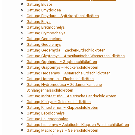
Gattung Elusor
Gattung Emydoidea
Gattung Emydura – Spitzkopfschildkröten
Gattung Emys
Gattung Eretmochelys
Gattung Erymnochelys
Gattung Geochelone
Gattung Geoclemys
Gattung Geoemyda – Zacken-Erdschildkröten
Gattung Glyptemys – Amerikanische Wasserschildkröten
Gattung Gopherus – Gopherschildkröten
Gattung Graptemys – Höckerschildkröten
Gattung Heosemys – Asiatische Erdschildkröten
Gattung Homopus – Flachschildkröten
Gattung Hydromedusa – Südamerikanische
Schlangenhalsschildkröten
Gattung Indotestudo – Asiatische Landschildkröten
Gattung Kinixys – Gelenkschildkröten
Gattung Kinosternon – Klappschildkröten
Gattung Lepidochelys
Gattung Leucocephalon
Gattung Lissemys – Asiatische Klappen-Weichschildkröten
Gattung Macrochelys – Geierschildkröten