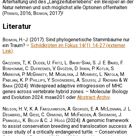
Arterhaltung und des „Langzeitüberlebens“ ein Beispiel an der
Natur nehmen und sich möglichst alle Optionen offenhalten
(
Pennisi
, 2016;
Bidmon
, 2017)!
Literatur
Bidmon, H.-J.
(2017): Sind phylogenetische Stammbäume nur
ein Traum? –
Schildkröten im Fokus 14(1): 14-27 (externer
Link)
.
Gaczorek, T., K. Dudek, U. Fritz, L. Bahri-Sfar, S. J. E. Baird, F.
Bonhomme, C. Dufresnes, V. Gvoždík, D. Irwin, P. Kotlík, S.
Marková, P. McGinnity, M. Migalska, J. Moravec, L. Natola, M.
Pabijan, K. P. Phillips, Y. Schöneberg, A. Souissi, J. Radwan & W.
Babik
(2024): Widespread adaptive introgression of MHC
genes across vertebrate hybrid zones. – Molecular Biology
and Evolution 2024: msae201 oder
Abstract-Archiv
.
Nelson, H. V., K. A. Farquharson, A. Georges, E. A. McLennan, J. L.
Degabriel, M. Giese, C. Ormond, M. McFadden, A. Skidmore, J.
Prangell, K. Belov & C. J. Hogg
(2024): A genomic framework
to assist conservation breeding and translocation success: A
case study of a critically endangered turtle. – Conservation