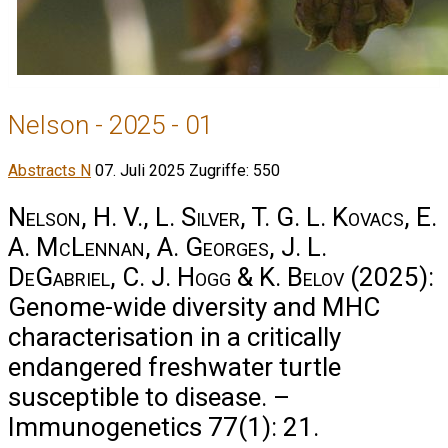
Nelson - 2025 - 01
Abstracts N
07. Juli 2025
Zugriffe: 550
Nelson, H. V., L. Silver, T. G. L. Kovacs, E.
A. McLennan, A. Georges, J. L.
DeGabriel, C. J. Hogg & K. Belov
(2025):
Genome-wide diversity and MHC
characterisation in a critically
endangered freshwater turtle
susceptible to disease. –
Immunogenetics 77(1): 21.