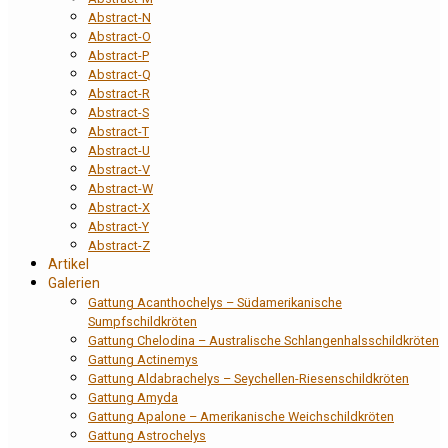
Abstract-N
Abstract-O
Abstract-P
Abstract-Q
Abstract-R
Abstract-S
Abstract-T
Abstract-U
Abstract-V
Abstract-W
Abstract-X
Abstract-Y
Abstract-Z
Artikel
Galerien
Gattung Acanthochelys – Südamerikanische
Sumpfschildkröten
Gattung Chelodina – Australische Schlangenhalsschildkröten
Gattung Actinemys
Gattung Aldabrachelys – Seychellen-Riesenschildkröten
Gattung Amyda
Gattung Apalone – Amerikanische Weichschildkröten
Gattung Astrochelys