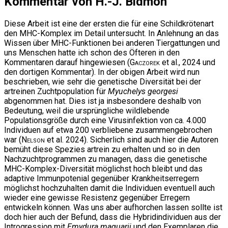
Kommentar von H.-J. Bidmon
Diese Arbeit ist eine der ersten die für eine Schildkrötenart
den MHC-Komplex im Detail untersucht. In Anlehnung an das
Wissen über MHC-Funktionen bei anderen Tiergattungen und
uns Menschen hatte ich schon des Öfteren in den
Kommentaren darauf hingewiesen (
Gaczorek
et al., 2024 und
den dortigen Kommentar). In der obigen Arbeit wird nun
beschrieben, wie sehr die genetische Diversität bei der
artreinen Zuchtpopulation für
Myuchelys georgesi
abgenommen hat. Dies ist ja insbesondere deshalb von
Bedeutung, weil die ursprüngliche wildlebende
Populationsgröße durch eine Virusinfektion von ca. 4.000
Individuen auf etwa 200 verbliebene zusammengebrochen
war (
Nelson
et al. 2024). Sicherlich sind auch hier die Autoren
bemüht diese Spezies artrein zu erhalten und so in den
Nachzuchtprogrammen zu managen, dass die genetische
MHC-Komplex-Diversität möglichst hoch bleibt und das
adaptive Immunpotenial gegenüber Krankheitserregern
möglichst hochzuhalten damit die Individuen eventuell auch
wieder eine gewisse Resistenz gegenüber Erregern
entwickeln können. Was uns aber aufhorchen lassen sollte ist
doch hier auch der Befund, dass die Hybridindividuen aus der
Introgression mit
Emydura maquarii
und den Exemplaren die