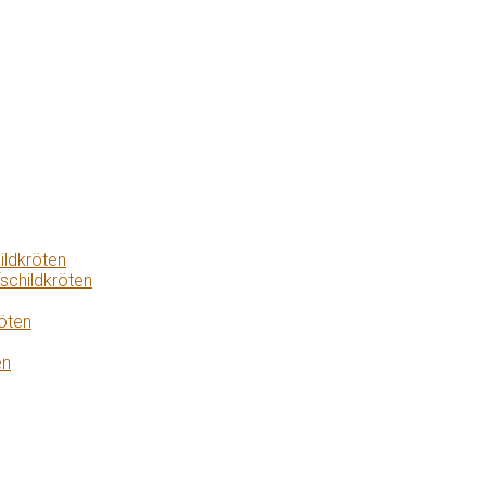
ildkröten
schildkröten
öten
en