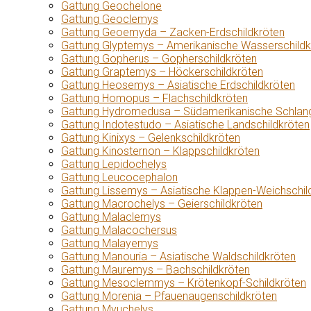
Gattung Geochelone
Gattung Geoclemys
Gattung Geoemyda – Zacken-Erdschildkröten
Gattung Glyptemys – Amerikanische Wasserschildk
Gattung Gopherus – Gopherschildkröten
Gattung Graptemys – Höckerschildkröten
Gattung Heosemys – Asiatische Erdschildkröten
Gattung Homopus – Flachschildkröten
Gattung Hydromedusa – Südamerikanische Schlang
Gattung Indotestudo – Asiatische Landschildkröten
Gattung Kinixys – Gelenkschildkröten
Gattung Kinosternon – Klappschildkröten
Gattung Lepidochelys
Gattung Leucocephalon
Gattung Lissemys – Asiatische Klappen-Weichschil
Gattung Macrochelys – Geierschildkröten
Gattung Malaclemys
Gattung Malacochersus
Gattung Malayemys
Gattung Manouria – Asiatische Waldschildkröten
Gattung Mauremys – Bachschildkröten
Gattung Mesoclemmys – Krötenkopf-Schildkröten
Gattung Morenia – Pfauenaugenschildkröten
Gattung Myuchelys