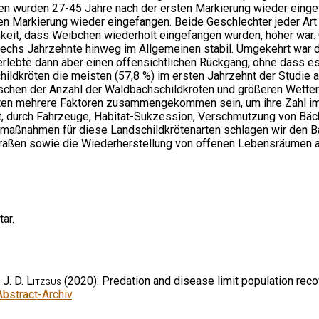
en wurden 27-45 Jahre nach der ersten Markierung wieder einge
en Markierung wieder eingefangen. Beide Geschlechter jeder Art
hkeit, dass Weibchen wiederholt eingefangen wurden, höher war
 sechs Jahrzehnte hinweg im Allgemeinen stabil. Umgekehrt war 
erlebte dann aber einen offensichtlichen Rückgang, ohne dass es
ldkröten die meisten (57,8 %) im ersten Jahrzehnt der Studie a
ischen der Anzahl der Waldbachschildkröten und größeren Wette
en mehrere Faktoren zusammengekommen sein, um ihre Zahl im 
et, durch Fahrzeuge, Habitat-Sukzession, Verschmutzung von Bäc
zmaßnahmen für diese Landschildkrötenarten schlagen wir den 
Straßen sowie die Wiederherstellung von offenen Lebensräumen
ar.
& J. D. Litzgus
(2020): Predation and disease limit population rec
Abstract-Archiv
.