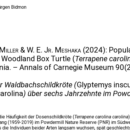
. Miller & W. E. Jr. Meshaka
(2024): Popul
 Woodland Box Turtle (
Terrapene caroli
nia. – Annals of Carnegie Museum 90(2
r Waldbachschildkröte (
Glyptemys inscu
arolina
) über sechs Jahrzehnte im Powd
die Häufigkeit der Dosenschildkröte (
Terrapene carolina carolina
lang (1959-2019) im Powdermill Nature Reserve (PNR) im Südw
ss die Individuen beider Arten langsam wuchsen, spät geschlecht