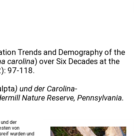
ation Trends and Demography of the
na carolina
) over Six Decades at the
): 97-118.
lpta
) und der Carolina-
ermill Nature Reserve, Pennsylvania.
) und der
esten von
sreif wurden und