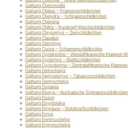
Gattung Chelonia – Grüne Meeresschildkröten
Gattung Chelonoidis
Gattung Chelus – Fransenschildkröten
Gattung Chelydra – Schnappschildkröten
Gattung Chersina
Gattung Chitra – Kurzkopf-Weichschildkröten
Gattung Chrysemys – Zierschildkröten
Gattung Claudius
Gattung Clemmys
Gattung Cuora – Scharnierschildkröten
Gattung Cyclanorbis – Westafrikanische Klappen-W
Gattung Cyclemys – Blattschildkröten
Gattung Cycloderma – Zentralafrikanische Klappen
Gattung Deirochelys
Gattung Dermatemys – Tabascoschildkröten
Gattung Dermochelys
Gattung Dogania
Gattung Elseya – Australische Schnappschildkröten
Gattung Elusor
Gattung Emydoidea
Gattung Emydura – Spitzkopfschildkröten
Gattung Emys
Gattung Eretmochelys
Gattung Erymnochelys