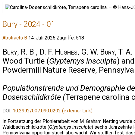
Bury - 2024 - 01
Abstracts B
14. Juli 2025
Zugriffe: 518
Bury, R. B., D. F. Hughes, G. W. Bury, T. A
Wood Turtle (
Glyptemys insculpta
) and
Powdermill Nature Reserve, Pennsylva
Populationstrends und Demographie de
Dosenschildkröte (
Terrapene carolina c
DOI:
10.2992/007.090.0202 (externer Link)
In Fortsetzung der Pionierarbeit von M. Graham Netting wurde 
Waldbachschildkröte (
Glyptemys insculpta
) sechs Jahrzehnte 
Pennsylvania opportunistisch überwacht. Wir stellten fest, da