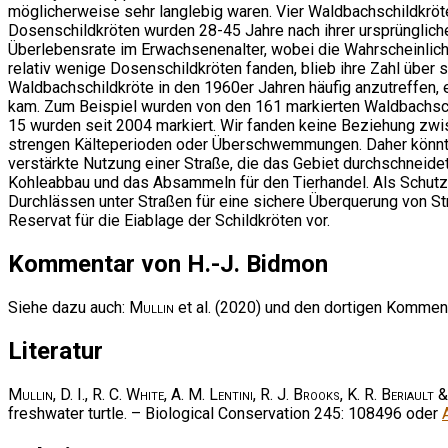
möglicherweise sehr langlebig waren. Vier Waldbachschildkröt
Dosenschildkröten wurden 28-45 Jahre nach ihrer ursprünglich
Überlebensrate im Erwachsenenalter, wobei die Wahrscheinlic
relativ wenige Dosenschildkröten fanden, blieb ihre Zahl über
Waldbachschildkröte in den 1960er Jahren häufig anzutreffen, 
kam. Zum Beispiel wurden von den 161 markierten Waldbachschi
15 wurden seit 2004 markiert. Wir fanden keine Beziehung zw
strengen Kälteperioden oder Überschwemmungen. Daher könnt
verstärkte Nutzung einer Straße, die das Gebiet durchschneid
Kohleabbau und das Absammeln für den Tierhandel. Als Schut
Durchlässen unter Straßen für eine sichere Überquerung von 
Reservat für die Eiablage der Schildkröten vor.
Kommentar von H.-J. Bidmon
Siehe dazu auch:
Mullin
et al. (2020) und den dortigen Komment
Literatur
Mullin, D. I., R. C. White, A. M. Lentini, R. J. Brooks, K. R. Beriault 
freshwater turtle. – Biological Conservation 245: 108496 oder