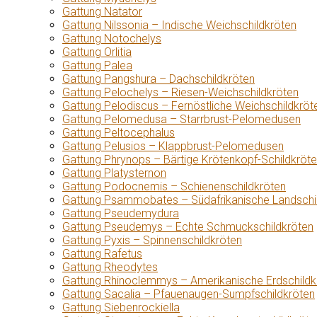
Gattung Natator
Gattung Nilssonia – Indische Weichschildkröten
Gattung Notochelys
Gattung Orlitia
Gattung Palea
Gattung Pangshura – Dachschildkröten
Gattung Pelochelys – Riesen-Weichschildkröten
Gattung Pelodiscus – Fernöstliche Weichschildkröt
Gattung Pelomedusa – Starrbrust-Pelomedusen
Gattung Peltocephalus
Gattung Pelusios – Klappbrust-Pelomedusen
Gattung Phrynops – Bärtige Krötenkopf-Schildkröt
Gattung Platysternon
Gattung Podocnemis – Schienenschildkröten
Gattung Psammobates – Südafrikanische Landschi
Gattung Pseudemydura
Gattung Pseudemys – Echte Schmuckschildkröten
Gattung Pyxis – Spinnenschildkröten
Gattung Rafetus
Gattung Rheodytes
Gattung Rhinoclemmys – Amerikanische Erdschildk
Gattung Sacalia – Pfauenaugen-Sumpfschildkröten
Gattung Siebenrockiella