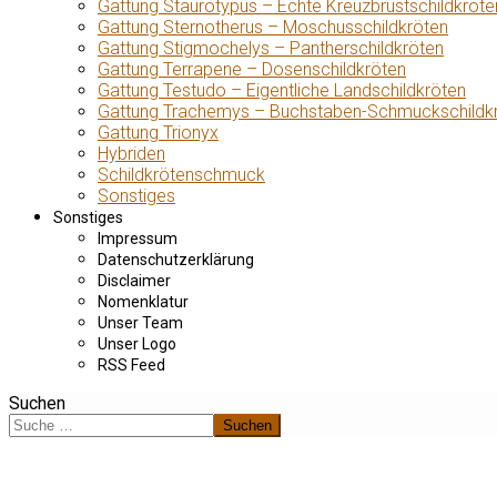
Gattung Staurotypus – Echte Kreuzbrustschildkröte
Gattung Sternotherus – Moschusschildkröten
Gattung Stigmochelys – Pantherschildkröten
Gattung Terrapene – Dosenschildkröten
Gattung Testudo – Eigentliche Landschildkröten
Gattung Trachemys – Buchstaben-Schmuckschildk
Gattung Trionyx
Hybriden
Schildkrötenschmuck
Sonstiges
Sonstiges
Impressum
Datenschutzerklärung
Disclaimer
Nomenklatur
Unser Team
Unser Logo
RSS Feed
Suchen
Suchen