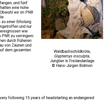
fangen, und fünf
 hatten eine hohe
. Obwohl wir im PNR
die
 zu einer Erholung
ngetroffen und nur
rereignissen wie
PNR zu verringern:
hen durch früheren
Bau von Zäunen und
 auf dem gesamten
Waldbachschildkröte,
Glyptemys insculpta
,
Jungtier in Freilandanlage
© Hans-Jürgen Bidmon
overy following 15 years of headstarting an endangered