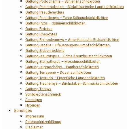
Gattung Podocnemis – Schienenschildkröten
Gattung Psammobates – Südafrikanische Landschildkröten
Gattung Pseudemydura
Gattung Pseudemys – Echte Schmuckschildkröten
Gattung Pyxis – Spinnenschildkröten
Gattung Rafetus
Gattung Rheodytes
Gattung Rhinoclemmys – Amerikanische Erdschildkröten
Gattung Sacalia – Pfauenaugen-Sumpfschildkröten
Gattung Siebenrockiella
Gattung Staurotypus – Echte Kreuzbrustschildkröten
Gattung Sternotherus – Moschusschildkröten
Gattung Stigmochelys – Pantherschildkröten
Gattung Terrapene – Dosenschildkröten
Gattung Testudo – Eigentliche Landschildkröten
Gattung Trachemys – Buchstaben-Schmuckschildkröten
Gattung Trionyx
Schildkrötenschmuck
Sonstiges
Hybriden
Sonstiges
Impressum
Datenschutzerklärung
Disclaimer