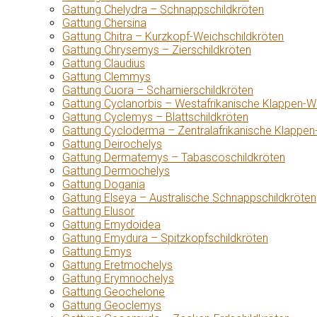
Gattung Chelydra – Schnappschildkröten
Gattung Chersina
Gattung Chitra – Kurzkopf-Weichschildkröten
Gattung Chrysemys – Zierschildkröten
Gattung Claudius
Gattung Clemmys
Gattung Cuora – Scharnierschildkröten
Gattung Cyclanorbis – Westafrikanische Klappen-W
Gattung Cyclemys – Blattschildkröten
Gattung Cycloderma – Zentralafrikanische Klappen
Gattung Deirochelys
Gattung Dermatemys – Tabascoschildkröten
Gattung Dermochelys
Gattung Dogania
Gattung Elseya – Australische Schnappschildkröten
Gattung Elusor
Gattung Emydoidea
Gattung Emydura – Spitzkopfschildkröten
Gattung Emys
Gattung Eretmochelys
Gattung Erymnochelys
Gattung Geochelone
Gattung Geoclemys