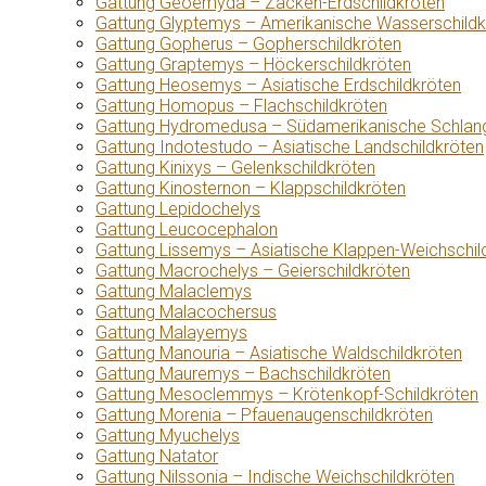
Gattung Geoemyda – Zacken-Erdschildkröten
Gattung Glyptemys – Amerikanische Wasserschildk
Gattung Gopherus – Gopherschildkröten
Gattung Graptemys – Höckerschildkröten
Gattung Heosemys – Asiatische Erdschildkröten
Gattung Homopus – Flachschildkröten
Gattung Hydromedusa – Südamerikanische Schlang
Gattung Indotestudo – Asiatische Landschildkröten
Gattung Kinixys – Gelenkschildkröten
Gattung Kinosternon – Klappschildkröten
Gattung Lepidochelys
Gattung Leucocephalon
Gattung Lissemys – Asiatische Klappen-Weichschil
Gattung Macrochelys – Geierschildkröten
Gattung Malaclemys
Gattung Malacochersus
Gattung Malayemys
Gattung Manouria – Asiatische Waldschildkröten
Gattung Mauremys – Bachschildkröten
Gattung Mesoclemmys – Krötenkopf-Schildkröten
Gattung Morenia – Pfauenaugenschildkröten
Gattung Myuchelys
Gattung Natator
Gattung Nilssonia – Indische Weichschildkröten