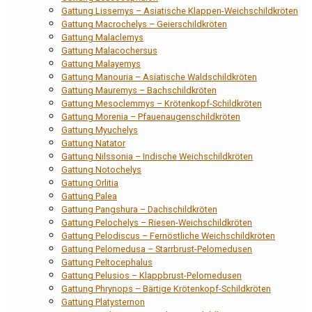
Gattung Lissemys – Asiatische Klappen-Weichschildkröten
Gattung Macrochelys – Geierschildkröten
Gattung Malaclemys
Gattung Malacochersus
Gattung Malayemys
Gattung Manouria – Asiatische Waldschildkröten
Gattung Mauremys – Bachschildkröten
Gattung Mesoclemmys – Krötenkopf-Schildkröten
Gattung Morenia – Pfauenaugenschildkröten
Gattung Myuchelys
Gattung Natator
Gattung Nilssonia – Indische Weichschildkröten
Gattung Notochelys
Gattung Orlitia
Gattung Palea
Gattung Pangshura – Dachschildkröten
Gattung Pelochelys – Riesen-Weichschildkröten
Gattung Pelodiscus – Fernöstliche Weichschildkröten
Gattung Pelomedusa – Starrbrust-Pelomedusen
Gattung Peltocephalus
Gattung Pelusios – Klappbrust-Pelomedusen
Gattung Phrynops – Bärtige Krötenkopf-Schildkröten
Gattung Platysternon