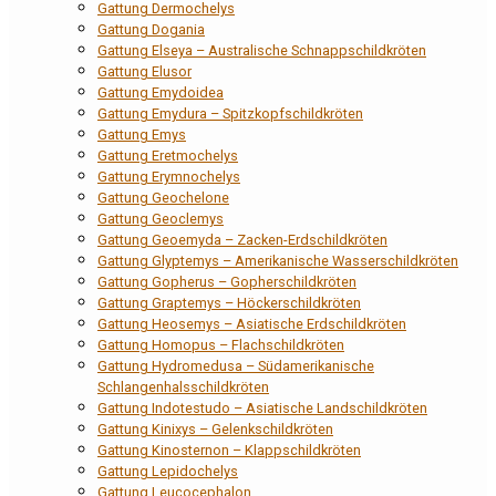
Gattung Dermochelys
Gattung Dogania
Gattung Elseya – Australische Schnappschildkröten
Gattung Elusor
Gattung Emydoidea
Gattung Emydura – Spitzkopfschildkröten
Gattung Emys
Gattung Eretmochelys
Gattung Erymnochelys
Gattung Geochelone
Gattung Geoclemys
Gattung Geoemyda – Zacken-Erdschildkröten
Gattung Glyptemys – Amerikanische Wasserschildkröten
Gattung Gopherus – Gopherschildkröten
Gattung Graptemys – Höckerschildkröten
Gattung Heosemys – Asiatische Erdschildkröten
Gattung Homopus – Flachschildkröten
Gattung Hydromedusa – Südamerikanische
Schlangenhalsschildkröten
Gattung Indotestudo – Asiatische Landschildkröten
Gattung Kinixys – Gelenkschildkröten
Gattung Kinosternon – Klappschildkröten
Gattung Lepidochelys
Gattung Leucocephalon