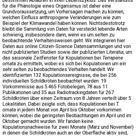
bestimmten Abläufen in ihren Lebenszyklus. Das Verständnis
für die Phänologie eines Organismus ist daher eine
Grundvoraussetzung, um Vorhersagen machen zu können,
welchen Einfluss anthropogene Veränderungen wie zum
Beispiel der Klimawandel haben können. Nichtsdestotrotz
bleibt die Sammlung von Daten für versteckt lebende Arten
schwierig, insbesondere dann, wenn es um selten zu
beobachtende Verhaltensweisen geht. Wir integrieren hier
Daten aus online Citizen-Science Datensammlungen und von
nicht publizierten Studien sowie der publizierten Literatur, um
das saisonale Zeitfenster für Kopulationen bei
Terrapene
ornata
zu ermitteln, wobei es sich bei Kopulationen um ein
sehr selten zu beobachtendes Verhalten handelt. Wir
identifizierten 132 Kopulationsereignisse, die bei 256
individuellen Schildkröten beobachtet wurden: 19
Vorkommnisse aus 5.465 Fotobelegen, 78 aus 11
Publikationen und 35 aus Radiotrackingdaten für 267
Schildkröten über einen Zeitraum von 8 Jahren verteilt über 5
Lokalitäten. Dabei zeigte sich, dass Kopulationen bei
T.
ornata
in jedem Monat von April bis Oktober vorkommen
können, wobei die geringsten Beobachtungen im April und im
Oktober gemacht wurden. Wir fanden keine
Kopulationsnachweise für zwei Monate (März und November)
in denen die Schildkröten auch an der Oberfläche aktiv sind,