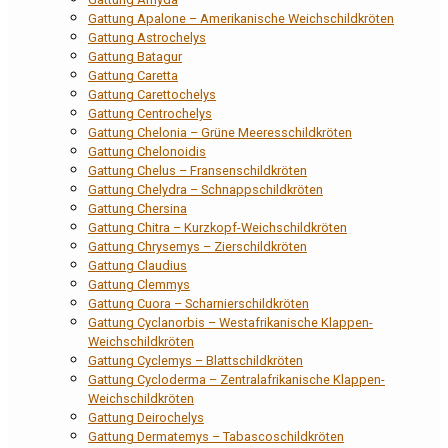
Gattung Apalone – Amerikanische Weichschildkröten
Gattung Astrochelys
Gattung Batagur
Gattung Caretta
Gattung Carettochelys
Gattung Centrochelys
Gattung Chelonia – Grüne Meeresschildkröten
Gattung Chelonoidis
Gattung Chelus – Fransenschildkröten
Gattung Chelydra – Schnappschildkröten
Gattung Chersina
Gattung Chitra – Kurzkopf-Weichschildkröten
Gattung Chrysemys – Zierschildkröten
Gattung Claudius
Gattung Clemmys
Gattung Cuora – Scharnierschildkröten
Gattung Cyclanorbis – Westafrikanische Klappen-
Weichschildkröten
Gattung Cyclemys – Blattschildkröten
Gattung Cycloderma – Zentralafrikanische Klappen-
Weichschildkröten
Gattung Deirochelys
Gattung Dermatemys – Tabascoschildkröten