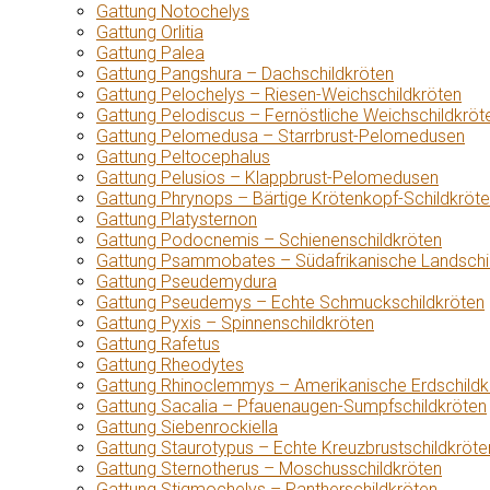
Gattung Notochelys
Gattung Orlitia
Gattung Palea
Gattung Pangshura – Dachschildkröten
Gattung Pelochelys – Riesen-Weichschildkröten
Gattung Pelodiscus – Fernöstliche Weichschildkröt
Gattung Pelomedusa – Starrbrust-Pelomedusen
Gattung Peltocephalus
Gattung Pelusios – Klappbrust-Pelomedusen
Gattung Phrynops – Bärtige Krötenkopf-Schildkröt
Gattung Platysternon
Gattung Podocnemis – Schienenschildkröten
Gattung Psammobates – Südafrikanische Landschi
Gattung Pseudemydura
Gattung Pseudemys – Echte Schmuckschildkröten
Gattung Pyxis – Spinnenschildkröten
Gattung Rafetus
Gattung Rheodytes
Gattung Rhinoclemmys – Amerikanische Erdschildk
Gattung Sacalia – Pfauenaugen-Sumpfschildkröten
Gattung Siebenrockiella
Gattung Staurotypus – Echte Kreuzbrustschildkröte
Gattung Sternotherus – Moschusschildkröten
Gattung Stigmochelys – Pantherschildkröten