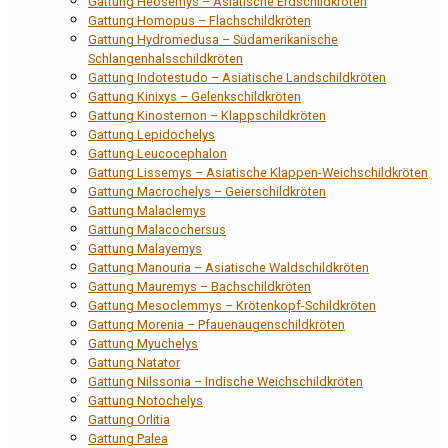
Gattung Heosemys – Asiatische Erdschildkröten
Gattung Homopus – Flachschildkröten
Gattung Hydromedusa – Südamerikanische
Schlangenhalsschildkröten
Gattung Indotestudo – Asiatische Landschildkröten
Gattung Kinixys – Gelenkschildkröten
Gattung Kinosternon – Klappschildkröten
Gattung Lepidochelys
Gattung Leucocephalon
Gattung Lissemys – Asiatische Klappen-Weichschildkröten
Gattung Macrochelys – Geierschildkröten
Gattung Malaclemys
Gattung Malacochersus
Gattung Malayemys
Gattung Manouria – Asiatische Waldschildkröten
Gattung Mauremys – Bachschildkröten
Gattung Mesoclemmys – Krötenkopf-Schildkröten
Gattung Morenia – Pfauenaugenschildkröten
Gattung Myuchelys
Gattung Natator
Gattung Nilssonia – Indische Weichschildkröten
Gattung Notochelys
Gattung Orlitia
Gattung Palea