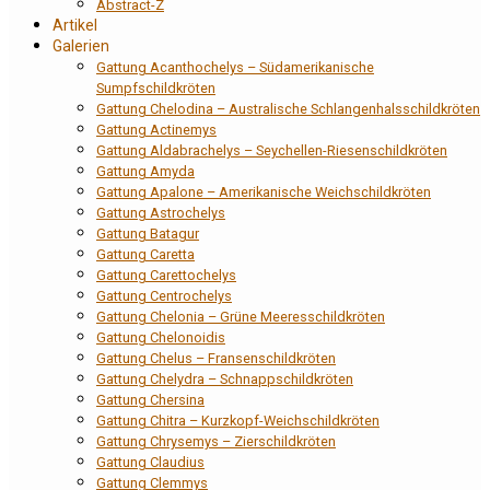
Abstract-Z
Artikel
Galerien
Gattung Acanthochelys – Südamerikanische
Sumpfschildkröten
Gattung Chelodina – Australische Schlangenhalsschildkröten
Gattung Actinemys
Gattung Aldabrachelys – Seychellen-Riesenschildkröten
Gattung Amyda
Gattung Apalone – Amerikanische Weichschildkröten
Gattung Astrochelys
Gattung Batagur
Gattung Caretta
Gattung Carettochelys
Gattung Centrochelys
Gattung Chelonia – Grüne Meeresschildkröten
Gattung Chelonoidis
Gattung Chelus – Fransenschildkröten
Gattung Chelydra – Schnappschildkröten
Gattung Chersina
Gattung Chitra – Kurzkopf-Weichschildkröten
Gattung Chrysemys – Zierschildkröten
Gattung Claudius
Gattung Clemmys