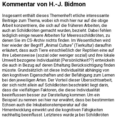
Kommentar von H.-J. Bidmon
Insgesamt enthält dieses Themenheft etliche interessante
Beiträge zum Thema, wobei ich mich hier nur auf die obige
Arbeit konzentriere, die sich auf die früheren Arbeiten, die
auch an Schildkröten gemacht wurden, bezieht. Dabei fehlen
lediglich einige neuere Arbeiten für Meeresschildkröten, zu
denen Sie im CS-Archiv nichts finden. Im Wesentlichen wird
hier wieder der Begriff „Animal Culture“ (Tierkultur) daraufhin
erläutert, dass auch Tiere einschließlich der Reptilien eine auf
ihre Lebensweise (sozial oder weniger sozial) und ihre lokale
Umwelt bezogene Individualität (Persönlichkeit??) entwickeln
die auch in Bezug auf deren Erhaltung Berücksichtigung finden
müsste. Grundsätzlich ist diese Individualität abhängig von
den kognitiven Eigenschaften und der Befähigung zum Lernen
bei den jeweiligen Arten. Der Vorteil dieser Übersichtsarbeit,
der sich nicht allein auf Schildkröten beschränkt liegt darin,
dass die vielfältigen Faktoren, die diese Individualität
beeinflussen besser zur Darstellung kommen. Um ein
Beispiel zu nennen sei hier nur erwähnt, dass bei bestimmten
Echsen auch die Inkubationstemperatur auf die
Hirnentwicklung einwirkt und die kognitiven Fähigkeiten
nachhaltig beeinflusst. Letzteres wurde ja bei Schildkröten