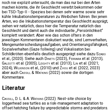
noch nie explizit untersucht, da man das nur bei den Arten
machen könnte, die ihr Geschlecht vererbt bekommen oder
bei TSD-Typ-II - Spezies bei denen sehr warme sowie sehr
kühle Inkubationstemperaturen zu Weibchen führen. Bei jenen
Arten, wo die Inkubationstemperatur das Geschlecht ausprägt,
sehen wir natürlich, dass hier die Temperatur natürlich das
Geschlecht und damit auch die individuelle „Persönlichkeit“
komplett verändert. Aber wie das schon öfters in den
jeweiligen Kommentaren diskutiert wurde, sind Lernverhalten,
Mengenunterscheidungsaufgaben, und Orientierungsfähigkeit,
Sozialverhalten (Gaze follwing) und Vokalisaton bei
Schildkröten ebenfalls deutlich ausgeprägt siehe dazu
Szabo
et al., (2020). Siehe auch
Dinets
(2023),
Ferrara
et al. (2013);
Galeotti
et al. (2005);
Leighty
et al. (2013);
Lin
et al. (2021;
2024);
Wilkinson
et al., (2010) und
Zhou
et al. (2022; 2023)
aber auch
Cassill & Watkins
(2022) sowie die dortigen
Kommentare.
Literatur
Cassill, D. L. & A. Watkins
(2022): Nest-site choice by
loggerhead sea turtles as a risk-management adaptation to
offset hatching failure by unpredictable storms and predators.