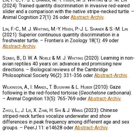
(2024): Trained quantity discrimination in invasive red-eared
slider and a comparison with the native stripe-necked turtle. –
Animal Cognition 27(1): 26 oder
Abstract-Archiv
.
Lin, F.-C., M. J. Whiting, M.-Y. Hsieh, P.-J. L. Shaner & S.-M. Lin
(2021): Superior continuous quantity discrimination in a
freshwater turtle. – Frontiers in Zoology 18(1): 49 oder
Abstract-Archiv
.
Szabo, B., D. W. A. Noble & M. J. Whiting
(2020): Learning in non-
avian reptiles 40 years on: advances and promising new
directions. – Biological reviews of the Cambridge
Philosophical Society 96(2): 331-356 oder
Abstract-Archiv
.
Wilkinson, A., I. Mandl, T. Bugnyar & L. Huber
(2010): Gaze
following in the red-footed tortoise (
Geochelone carbonaria
).
– Animal Cognition 13(5): 765-769 oder
Abstract-Archiv
.
Zhou, L., J. Lei, X. Zhai, H. Shi & J. Wang
(2023): Chinese
striped-neck turtles vocalize underwater and show
differences in peak frequency among different age and sex
groups. – PeerJ 11: e14628 oder
Abstract-Archiv
.