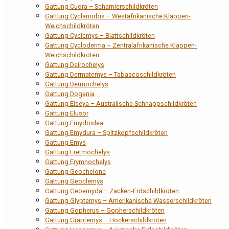
Gattung Cuora – Scharnierschildkröten
Gattung Cyclanorbis – Westafrikanische Klappen-
Weichschildkröten
Gattung Cyclemys – Blattschildkröten
Gattung Cycloderma – Zentralafrikanische Klappen-
Weichschildkröten
Gattung Deirochelys
Gattung Dermatemys – Tabascoschildkröten
Gattung Dermochelys
Gattung Dogania
Gattung Elseya – Australische Schnappschildkröten
Gattung Elusor
Gattung Emydoidea
Gattung Emydura – Spitzkopfschildkröten
Gattung Emys
Gattung Eretmochelys
Gattung Erymnochelys
Gattung Geochelone
Gattung Geoclemys
Gattung Geoemyda – Zacken-Erdschildkröten
Gattung Glyptemys – Amerikanische Wasserschildkröten
Gattung Gopherus – Gopherschildkröten
Gattung Graptemys – Höckerschildkröten