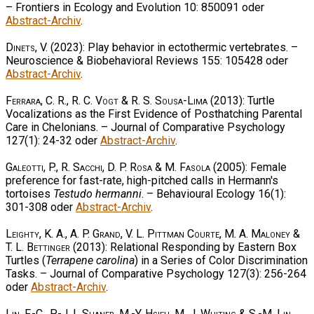
– Frontiers in Ecology and Evolution 10: 850091 oder
Abstract-Archiv
.
Dinets, V.
(2023): Play behavior in ectothermic vertebrates. –
Neuroscience & Biobehavioral Reviews 155: 105428 oder
Abstract-Archiv
.
Ferrara, C. R., R. C. Vogt & R. S. Sousa-Lima
(2013): Turtle
Vocalizations as the First Evidence of Posthatching Parental
Care in Chelonians. – Journal of Comparative Psychology
127(1): 24-32 oder
Abstract-Archiv
.
Galeotti, P., R. Sacchi, D. P. Rosa & M. Fasola
(2005): Female
preference for fast-rate, high-pitched calls in Hermann's
tortoises
Testudo hermanni
. – Behavioural Ecology 16(1):
301-308 oder
Abstract-Archiv
.
Leighty, K. A., A. P. Grand, V. L. Pittman Courte, M. A. Maloney &
T. L. Bettinger
(2013): Relational Responding by Eastern Box
Turtles (
Terrapene carolina
) in a Series of Color Discrimination
Tasks. – Journal of Comparative Psychology 127(3): 256-264
oder
Abstract-Archiv
.
Lin, F.-C., P.-J. L Shaner, M.-Y. Hsieh, M. J. Whiting & S.-M. Lin