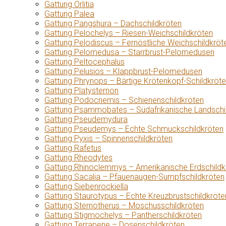
Gattung Orlitia
Gattung Palea
Gattung Pangshura – Dachschildkröten
Gattung Pelochelys – Riesen-Weichschildkröten
Gattung Pelodiscus – Fernöstliche Weichschildkröt
Gattung Pelomedusa – Starrbrust-Pelomedusen
Gattung Peltocephalus
Gattung Pelusios – Klappbrust-Pelomedusen
Gattung Phrynops – Bärtige Krötenkopf-Schildkröt
Gattung Platysternon
Gattung Podocnemis – Schienenschildkröten
Gattung Psammobates – Südafrikanische Landschi
Gattung Pseudemydura
Gattung Pseudemys – Echte Schmuckschildkröten
Gattung Pyxis – Spinnenschildkröten
Gattung Rafetus
Gattung Rheodytes
Gattung Rhinoclemmys – Amerikanische Erdschildk
Gattung Sacalia – Pfauenaugen-Sumpfschildkröten
Gattung Siebenrockiella
Gattung Staurotypus – Echte Kreuzbrustschildkröte
Gattung Sternotherus – Moschusschildkröten
Gattung Stigmochelys – Pantherschildkröten
Gattung Terrapene – Dosenschildkröten