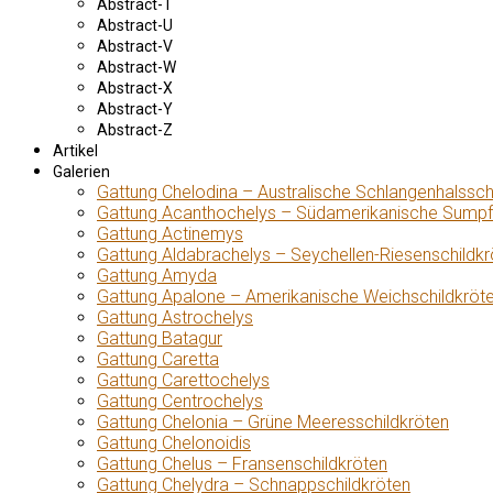
Abstract-T
Abstract-U
Abstract-V
Abstract-W
Abstract-X
Abstract-Y
Abstract-Z
Artikel
Galerien
Gattung Chelodina – Australische Schlangenhalssch
Gattung Acanthochelys – Südamerikanische Sumpf
Gattung Actinemys
Gattung Aldabrachelys – Seychellen-Riesenschildkr
Gattung Amyda
Gattung Apalone – Amerikanische Weichschildkröt
Gattung Astrochelys
Gattung Batagur
Gattung Caretta
Gattung Carettochelys
Gattung Centrochelys
Gattung Chelonia – Grüne Meeresschildkröten
Gattung Chelonoidis
Gattung Chelus – Fransenschildkröten
Gattung Chelydra – Schnappschildkröten