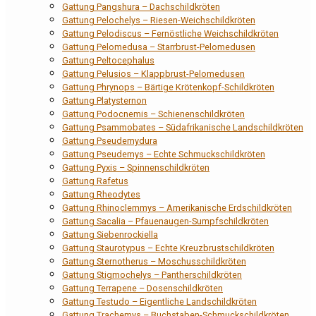
Gattung Pangshura – Dachschildkröten
Gattung Pelochelys – Riesen-Weichschildkröten
Gattung Pelodiscus – Fernöstliche Weichschildkröten
Gattung Pelomedusa – Starrbrust-Pelomedusen
Gattung Peltocephalus
Gattung Pelusios – Klappbrust-Pelomedusen
Gattung Phrynops – Bärtige Krötenkopf-Schildkröten
Gattung Platysternon
Gattung Podocnemis – Schienenschildkröten
Gattung Psammobates – Südafrikanische Landschildkröten
Gattung Pseudemydura
Gattung Pseudemys – Echte Schmuckschildkröten
Gattung Pyxis – Spinnenschildkröten
Gattung Rafetus
Gattung Rheodytes
Gattung Rhinoclemmys – Amerikanische Erdschildkröten
Gattung Sacalia – Pfauenaugen-Sumpfschildkröten
Gattung Siebenrockiella
Gattung Staurotypus – Echte Kreuzbrustschildkröten
Gattung Sternotherus – Moschusschildkröten
Gattung Stigmochelys – Pantherschildkröten
Gattung Terrapene – Dosenschildkröten
Gattung Testudo – Eigentliche Landschildkröten
Gattung Trachemys – Buchstaben-Schmuckschildkröten