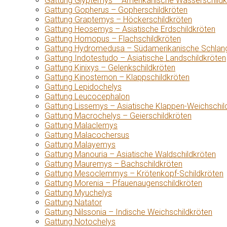
Gattung Glyptemys – Amerikanische Wasserschildk
Gattung Gopherus – Gopherschildkröten
Gattung Graptemys – Höckerschildkröten
Gattung Heosemys – Asiatische Erdschildkröten
Gattung Homopus – Flachschildkröten
Gattung Hydromedusa – Südamerikanische Schlang
Gattung Indotestudo – Asiatische Landschildkröten
Gattung Kinixys – Gelenkschildkröten
Gattung Kinosternon – Klappschildkröten
Gattung Lepidochelys
Gattung Leucocephalon
Gattung Lissemys – Asiatische Klappen-Weichschil
Gattung Macrochelys – Geierschildkröten
Gattung Malaclemys
Gattung Malacochersus
Gattung Malayemys
Gattung Manouria – Asiatische Waldschildkröten
Gattung Mauremys – Bachschildkröten
Gattung Mesoclemmys – Krötenkopf-Schildkröten
Gattung Morenia – Pfauenaugenschildkröten
Gattung Myuchelys
Gattung Natator
Gattung Nilssonia – Indische Weichschildkröten
Gattung Notochelys