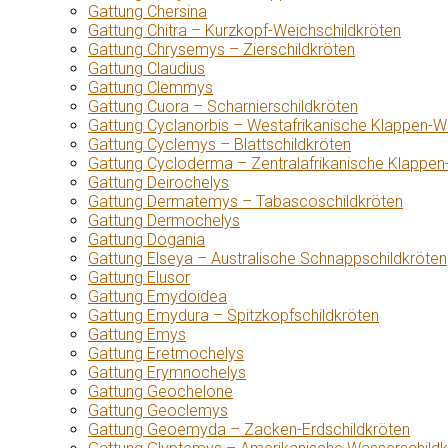
Gattung Chersina
Gattung Chitra – Kurzkopf-Weichschildkröten
Gattung Chrysemys – Zierschildkröten
Gattung Claudius
Gattung Clemmys
Gattung Cuora – Scharnierschildkröten
Gattung Cyclanorbis – Westafrikanische Klappen-W
Gattung Cyclemys – Blattschildkröten
Gattung Cycloderma – Zentralafrikanische Klappen
Gattung Deirochelys
Gattung Dermatemys – Tabascoschildkröten
Gattung Dermochelys
Gattung Dogania
Gattung Elseya – Australische Schnappschildkröten
Gattung Elusor
Gattung Emydoidea
Gattung Emydura – Spitzkopfschildkröten
Gattung Emys
Gattung Eretmochelys
Gattung Erymnochelys
Gattung Geochelone
Gattung Geoclemys
Gattung Geoemyda – Zacken-Erdschildkröten