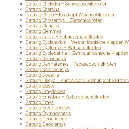
Gattung Chelydra – Schnappschildkröten
Gattung Chersina
Gattung Chitra – Kurzkopf-Weichschildkröten
Gattung Chrysemys – Zierschildkröten
Gattung Claudius
Gattung Clemmys
Gattung Cuora – Scharnierschildkröten
Gattung Cyclanorbis – Westafrikanische Klappen-W
Gattung Cyclemys – Blattschildkröten
Gattung Cycloderma – Zentralafrikanische Klappen
Gattung Deirochelys
Gattung Dermatemys – Tabascoschildkröten
Gattung Dermochelys
Gattung Dogania
Gattung Elseya – Australische Schnappschildkröten
Gattung Elusor
Gattung Emydoidea
Gattung Emydura – Spitzkopfschildkröten
Gattung Emys
Gattung Eretmochelys
Gattung Erymnochelys
Gattung Geochelone
Gattung Geoclemys