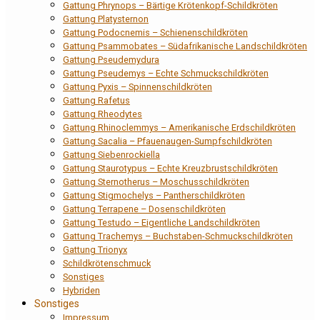
Gattung Phrynops – Bärtige Krötenkopf-Schildkröten
Gattung Platysternon
Gattung Podocnemis – Schienenschildkröten
Gattung Psammobates – Südafrikanische Landschildkröten
Gattung Pseudemydura
Gattung Pseudemys – Echte Schmuckschildkröten
Gattung Pyxis – Spinnenschildkröten
Gattung Rafetus
Gattung Rheodytes
Gattung Rhinoclemmys – Amerikanische Erdschildkröten
Gattung Sacalia – Pfauenaugen-Sumpfschildkröten
Gattung Siebenrockiella
Gattung Staurotypus – Echte Kreuzbrustschildkröten
Gattung Sternotherus – Moschusschildkröten
Gattung Stigmochelys – Pantherschildkröten
Gattung Terrapene – Dosenschildkröten
Gattung Testudo – Eigentliche Landschildkröten
Gattung Trachemys – Buchstaben-Schmuckschildkröten
Gattung Trionyx
Schildkrötenschmuck
Sonstiges
Hybriden
Sonstiges
Impressum