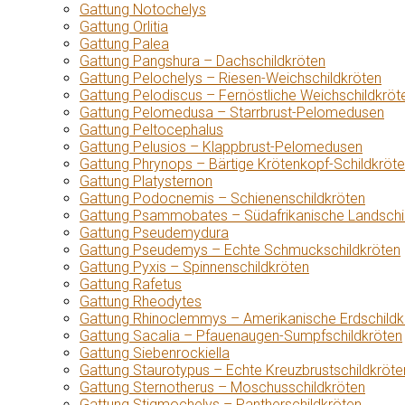
Gattung Notochelys
Gattung Orlitia
Gattung Palea
Gattung Pangshura – Dachschildkröten
Gattung Pelochelys – Riesen-Weichschildkröten
Gattung Pelodiscus – Fernöstliche Weichschildkröt
Gattung Pelomedusa – Starrbrust-Pelomedusen
Gattung Peltocephalus
Gattung Pelusios – Klappbrust-Pelomedusen
Gattung Phrynops – Bärtige Krötenkopf-Schildkröt
Gattung Platysternon
Gattung Podocnemis – Schienenschildkröten
Gattung Psammobates – Südafrikanische Landschi
Gattung Pseudemydura
Gattung Pseudemys – Echte Schmuckschildkröten
Gattung Pyxis – Spinnenschildkröten
Gattung Rafetus
Gattung Rheodytes
Gattung Rhinoclemmys – Amerikanische Erdschildk
Gattung Sacalia – Pfauenaugen-Sumpfschildkröten
Gattung Siebenrockiella
Gattung Staurotypus – Echte Kreuzbrustschildkröte
Gattung Sternotherus – Moschusschildkröten
Gattung Stigmochelys – Pantherschildkröten