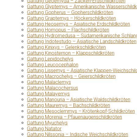
Gattung Geoemyda – Zacken-Erdschildkröten
Gattung Glyptemys – Amerikanische Wasserschildk
Gattung Gopherus – Gopherschildkröten
Gattung Graptemys – Höckerschildkröten
Gattung Heosemys – Asiatische Erdschildkröten
Gattung Homopus – Flachschildkröten
Gattung Hydromedusa – Südamerikanische Schlang
Gattung Indotestudo – Asiatische Landschildkröten
Gattung Kinixys – Gelenkschildkröten
Gattung Kinosternon – Klappschildkröten
Gattung Lepidochelys
Gattung Leucocephalon
Gattung Lissemys – Asiatische Klappen-Weichschil
Gattung Macrochelys – Geierschildkröten
Gattung Malaclemys
Gattung Malacochersus
Gattung Malayemys
Gattung Manouria – Asiatische Waldschildkröten
Gattung Mauremys – Bachschildkröten
Gattung Mesoclemmys – Krötenkopf-Schildkröten
Gattung Morenia – Pfauenaugenschildkröten
Gattung Myuchelys
Gattung Natator
Gattung Nilssonia – Indische Weichschildkröten