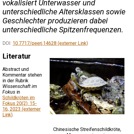
vokalisiert Unterwasser und
unterschiedliche Altersklassen sowie
Geschlechter produzieren dabei
unterschiedliche Spitzenfrequenzen.
DOI:
10.7717/peerj.14628 (externer Link)
Literatur
Abstract und
Kommentar stehen
in der Rubrik
Wissenschaft im
Fokus
in
Schildkröten im
Fokus 20(2): 15-
16, 2023 (externer
Link)
.
Chinesische Streifenschildkröte,