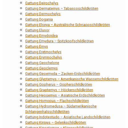
Gattung Deirochelys
Gattung Dermatemys – Tabascoschildkröten
Gattung Dermochelys
Gattung Dogania
Gattung Elseya – Australische Schnappschildkröten
Gattung Elusor
Gattung Emydoidea
Gattung Emydura – Spitzkopfschildkröten
Gattung Emys
Gattung Eretmochelys
Gattung Erymnochelys
Gattung Geochelone
Gattung Geoclemys
Gattung Geoemyda – Zacken-Erdschildkröten
Gattung Glyptemys – Amerikanische Wasserschildkröten
Gattung Gopherus – Gopherschildkröten
Gattung Graptemys – Höckerschildkröten
Gattung Heosemys – Asiatische Erdschildkröten
Gattung Homopus – Flachschildkröten
Gattung Hydromedusa – Südamerikanische
Schlangenhalsschildkröten
Gattung Indotestudo – Asiatische Landschildkröten
Gattung Kinixys – Gelenkschildkröten
Gattung Kinosternon – Klappschildkröten