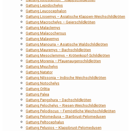
Gattung Lepidochelys
Gattung Leucocephalon
Gattung Lissemys – Asiatische Klappen-Weichschildkröten
Gattung Macrochelys – Geierschildkröten
Gattung Malaclemys
Gattung Malacochersus
Gattung Malayemys
Gattung Manouria – Asiatische Waldschildkröten
Gattung Mauremys – Bachschildkröten
Gattung Mesoclemmys – Krötenkopf-Schildkröten
Gattung Morenia – Pfauenaugenschildkröten
Gattung Myuchelys
Gattung Natator
Gattung Nilssonia – Indische Weichschildkröten
Gattung Notochelys
Gattung Orlitia
Gattung Palea
Gattung Pangshura – Dachschildkröten
Gattung Pelochelys – Riesen-Weichschildkröten
Gattung Pelodiscus – Fernöstliche Weichschildkröten
Gattung Pelomedusa – Starrbrust-Pelomedusen
Gattung Peltocephalus
Gattung Pelusios – Klappbrust-Pelomedusen