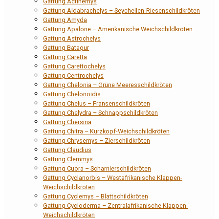
Gattung Actinemys
Gattung Aldabrachelys – Seychellen-Riesenschildkröten
Gattung Amyda
Gattung Apalone – Amerikanische Weichschildkröten
Gattung Astrochelys
Gattung Batagur
Gattung Caretta
Gattung Carettochelys
Gattung Centrochelys
Gattung Chelonia – Grüne Meeresschildkröten
Gattung Chelonoidis
Gattung Chelus – Fransenschildkröten
Gattung Chelydra – Schnappschildkröten
Gattung Chersina
Gattung Chitra – Kurzkopf-Weichschildkröten
Gattung Chrysemys – Zierschildkröten
Gattung Claudius
Gattung Clemmys
Gattung Cuora – Scharnierschildkröten
Gattung Cyclanorbis – Westafrikanische Klappen-
Weichschildkröten
Gattung Cyclemys – Blattschildkröten
Gattung Cycloderma – Zentralafrikanische Klappen-
Weichschildkröten