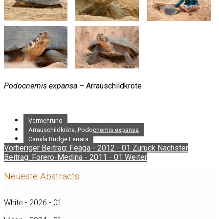
Podocnemis expansa
– Arrauschildkröte
Vermehrung
Arrauschildkröte, Podocnemis expansa
Camila Rudge Ferrara
Vorheriger Beitrag: Feaga - 2012 - 01
Zurück
Nächster
Beitrag: Forero-Medina - 2011 - 01
Weiter
Neueste Abstracts
White - 2026 - 01