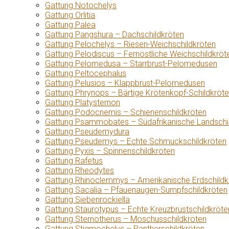
Gattung Notochelys
Gattung Orlitia
Gattung Palea
Gattung Pangshura – Dachschildkröten
Gattung Pelochelys – Riesen-Weichschildkröten
Gattung Pelodiscus – Fernöstliche Weichschildkröt
Gattung Pelomedusa – Starrbrust-Pelomedusen
Gattung Peltocephalus
Gattung Pelusios – Klappbrust-Pelomedusen
Gattung Phrynops – Bärtige Krötenkopf-Schildkröt
Gattung Platysternon
Gattung Podocnemis – Schienenschildkröten
Gattung Psammobates – Südafrikanische Landschi
Gattung Pseudemydura
Gattung Pseudemys – Echte Schmuckschildkröten
Gattung Pyxis – Spinnenschildkröten
Gattung Rafetus
Gattung Rheodytes
Gattung Rhinoclemmys – Amerikanische Erdschildk
Gattung Sacalia – Pfauenaugen-Sumpfschildkröten
Gattung Siebenrockiella
Gattung Staurotypus – Echte Kreuzbrustschildkröte
Gattung Sternotherus – Moschusschildkröten
Gattung Stigmochelys – Pantherschildkröten