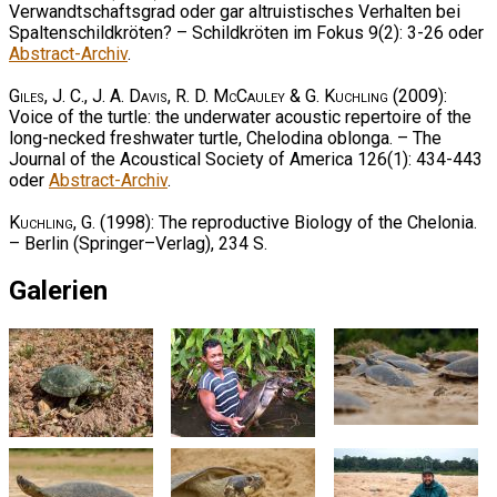
Verwandtschaftsgrad oder gar altruistisches Verhalten bei
Spaltenschildkröten? – Schildkröten im Fokus 9(2): 3-26 oder
Abstract-Archiv
.
Giles, J. C., J. A. Davis, R. D. McCauley & G. Kuchling
(2009):
Voice of the turtle: the underwater acoustic repertoire of the
long-necked freshwater turtle, Chelodina oblonga. – The
Journal of the Acoustical Society of America 126(1): 434-443
oder
Abstract-Archiv
.
Kuchling, G.
(1998): The reproductive Biology of the Chelonia.
– Berlin (Springer–Verlag), 234 S.
Galerien