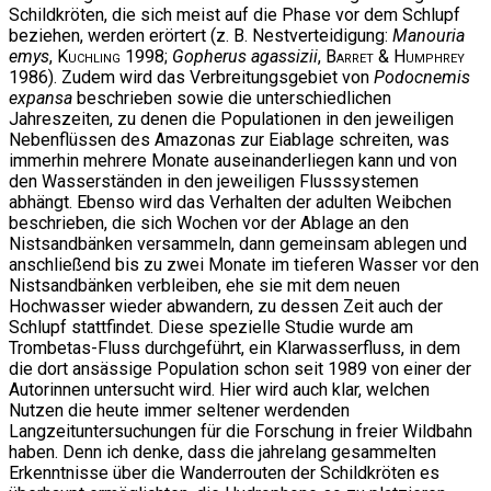
Schildkröten, die sich meist auf die Phase vor dem Schlupf
beziehen, werden erörtert (z. B. Nestverteidigung:
Manouria
emys
,
Kuchling
1998;
Gopherus agassizii
,
Barret & Humphrey
1986). Zudem wird das Verbreitungsgebiet von
Podocnemis
expansa
beschrieben sowie die unterschiedlichen
Jahreszeiten, zu denen die Populationen in den jeweiligen
Nebenflüssen des Amazonas zur Eiablage schreiten, was
immerhin mehrere Monate auseinanderliegen kann und von
den Wasserständen in den jeweiligen Flusssystemen
abhängt. Ebenso wird das Verhalten der adulten Weibchen
beschrieben, die sich Wochen vor der Ablage an den
Nistsandbänken versammeln, dann gemeinsam ablegen und
anschließend bis zu zwei Monate im tieferen Wasser vor den
Nistsandbänken verbleiben, ehe sie mit dem neuen
Hochwasser wieder abwandern, zu dessen Zeit auch der
Schlupf stattfindet. Diese spezielle Studie wurde am
Trombetas-Fluss durchgeführt, ein Klarwasserfluss, in dem
die dort ansässige Population schon seit 1989 von einer der
Autorinnen untersucht wird. Hier wird auch klar, welchen
Nutzen die heute immer seltener werdenden
Langzeituntersuchungen für die Forschung in freier Wildbahn
haben. Denn ich denke, dass die jahrelang gesammelten
Erkenntnisse über die Wanderrouten der Schildkröten es