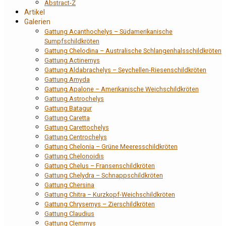
Abstract-Z
Artikel
Galerien
Gattung Acanthochelys – Südamerikanische
Sumpfschildkröten
Gattung Chelodina – Australische Schlangenhalsschildkröten
Gattung Actinemys
Gattung Aldabrachelys – Seychellen-Riesenschildkröten
Gattung Amyda
Gattung Apalone – Amerikanische Weichschildkröten
Gattung Astrochelys
Gattung Batagur
Gattung Caretta
Gattung Carettochelys
Gattung Centrochelys
Gattung Chelonia – Grüne Meeresschildkröten
Gattung Chelonoidis
Gattung Chelus – Fransenschildkröten
Gattung Chelydra – Schnappschildkröten
Gattung Chersina
Gattung Chitra – Kurzkopf-Weichschildkröten
Gattung Chrysemys – Zierschildkröten
Gattung Claudius
Gattung Clemmys