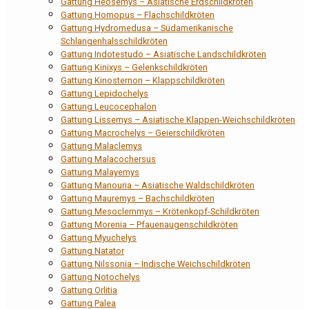
Gattung Heosemys – Asiatische Erdschildkröten
Gattung Homopus – Flachschildkröten
Gattung Hydromedusa – Südamerikanische
Schlangenhalsschildkröten
Gattung Indotestudo – Asiatische Landschildkröten
Gattung Kinixys – Gelenkschildkröten
Gattung Kinosternon – Klappschildkröten
Gattung Lepidochelys
Gattung Leucocephalon
Gattung Lissemys – Asiatische Klappen-Weichschildkröten
Gattung Macrochelys – Geierschildkröten
Gattung Malaclemys
Gattung Malacochersus
Gattung Malayemys
Gattung Manouria – Asiatische Waldschildkröten
Gattung Mauremys – Bachschildkröten
Gattung Mesoclemmys – Krötenkopf-Schildkröten
Gattung Morenia – Pfauenaugenschildkröten
Gattung Myuchelys
Gattung Natator
Gattung Nilssonia – Indische Weichschildkröten
Gattung Notochelys
Gattung Orlitia
Gattung Palea