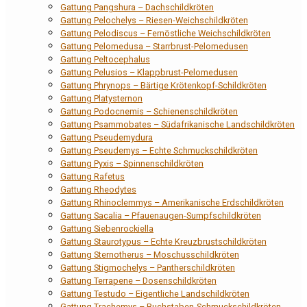
Gattung Pangshura – Dachschildkröten
Gattung Pelochelys – Riesen-Weichschildkröten
Gattung Pelodiscus – Fernöstliche Weichschildkröten
Gattung Pelomedusa – Starrbrust-Pelomedusen
Gattung Peltocephalus
Gattung Pelusios – Klappbrust-Pelomedusen
Gattung Phrynops – Bärtige Krötenkopf-Schildkröten
Gattung Platysternon
Gattung Podocnemis – Schienenschildkröten
Gattung Psammobates – Südafrikanische Landschildkröten
Gattung Pseudemydura
Gattung Pseudemys – Echte Schmuckschildkröten
Gattung Pyxis – Spinnenschildkröten
Gattung Rafetus
Gattung Rheodytes
Gattung Rhinoclemmys – Amerikanische Erdschildkröten
Gattung Sacalia – Pfauenaugen-Sumpfschildkröten
Gattung Siebenrockiella
Gattung Staurotypus – Echte Kreuzbrustschildkröten
Gattung Sternotherus – Moschusschildkröten
Gattung Stigmochelys – Pantherschildkröten
Gattung Terrapene – Dosenschildkröten
Gattung Testudo – Eigentliche Landschildkröten
Gattung Trachemys – Buchstaben-Schmuckschildkröten