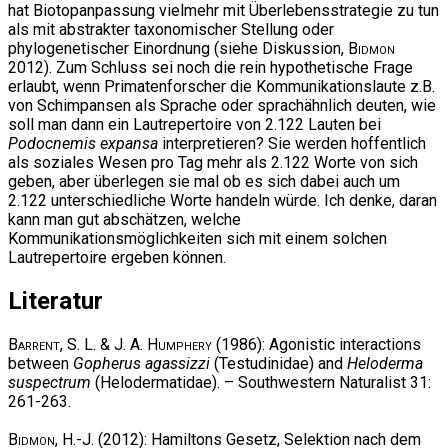
hat Biotopanpassung vielmehr mit Überlebensstrategie zu tun
als mit abstrakter taxonomischer Stellung oder
phylogenetischer Einordnung (siehe Diskussion,
Bidmon
2012). Zum Schluss sei noch die rein hypothetische Frage
erlaubt, wenn Primatenforscher die Kommunikationslaute z.B.
von Schimpansen als Sprache oder sprachähnlich deuten, wie
soll man dann ein Lautrepertoire von 2.122 Lauten bei
Podocnemis expansa
interpretieren? Sie werden hoffentlich
als soziales Wesen pro Tag mehr als 2.122 Worte von sich
geben, aber überlegen sie mal ob es sich dabei auch um
2.122 unterschiedliche Worte handeln würde. Ich denke, daran
kann man gut abschätzen, welche
Kommunikationsmöglichkeiten sich mit einem solchen
Lautrepertoire ergeben können.
Literatur
Barrent, S. L. & J. A. Humphery
(1986): Agonistic interactions
between
Gopherus agassizzi
(Testudinidae) and
Heloderma
suspectrum
(Helodermatidae). – Southwestern Naturalist 31:
261-263.
Bidmon, H.-J.
(2012): Hamiltons Gesetz, Selektion nach dem