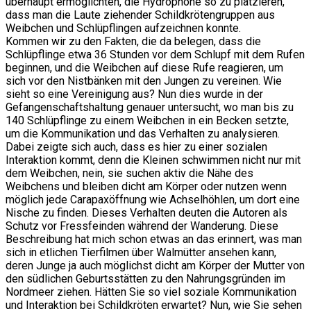
überhaupt ermöglichten, die Hydrophone so zu platzieren,
dass man die Laute ziehender Schildkrötengruppen aus
Weibchen und Schlüpflingen aufzeichnen konnte.
Kommen wir zu den Fakten, die da belegen, dass die
Schlüpflinge etwa 36 Stunden vor dem Schlupf mit dem Rufen
beginnen, und die Weibchen auf diese Rufe reagieren, um
sich vor den Nistbänken mit den Jungen zu vereinen. Wie
sieht so eine Vereinigung aus? Nun dies wurde in der
Gefangenschaftshaltung genauer untersucht, wo man bis zu
140 Schlüpflinge zu einem Weibchen in ein Becken setzte,
um die Kommunikation und das Verhalten zu analysieren.
Dabei zeigte sich auch, dass es hier zu einer sozialen
Interaktion kommt, denn die Kleinen schwimmen nicht nur mit
dem Weibchen, nein, sie suchen aktiv die Nähe des
Weibchens und bleiben dicht am Körper oder nutzen wenn
möglich jede Carapaxöffnung wie Achselhöhlen, um dort eine
Nische zu finden. Dieses Verhalten deuten die Autoren als
Schutz vor Fressfeinden während der Wanderung. Diese
Beschreibung hat mich schon etwas an das erinnert, was man
sich in etlichen Tierfilmen über Walmütter ansehen kann,
deren Junge ja auch möglichst dicht am Körper der Mutter von
den südlichen Geburtsstätten zu den Nahrungsgründen im
Nordmeer ziehen. Hätten Sie so viel soziale Kommunikation
und Interaktion bei Schildkröten erwartet? Nun, wie Sie sehen