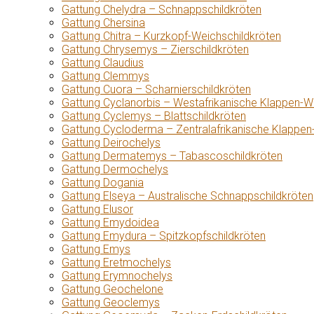
Gattung Chelydra – Schnappschildkröten
Gattung Chersina
Gattung Chitra – Kurzkopf-Weichschildkröten
Gattung Chrysemys – Zierschildkröten
Gattung Claudius
Gattung Clemmys
Gattung Cuora – Scharnierschildkröten
Gattung Cyclanorbis – Westafrikanische Klappen-W
Gattung Cyclemys – Blattschildkröten
Gattung Cycloderma – Zentralafrikanische Klappen
Gattung Deirochelys
Gattung Dermatemys – Tabascoschildkröten
Gattung Dermochelys
Gattung Dogania
Gattung Elseya – Australische Schnappschildkröten
Gattung Elusor
Gattung Emydoidea
Gattung Emydura – Spitzkopfschildkröten
Gattung Emys
Gattung Eretmochelys
Gattung Erymnochelys
Gattung Geochelone
Gattung Geoclemys