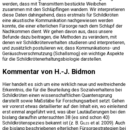
werden, dass mit Transmittern bestückte Weibchen
zusammen mit den Schlüpflingen wandern. Wir interpretieren
diese Daten dahingehend, dass erstmals für Schildkröten
eine akustische Kommunikation nachgewiesen werden
konnte, die einer elterlichen Fürsorge nach dem Schlupf der
Nachkommen dient. Wir gehen davon aus, dass unsere
Befunde dazu beitragen, die Methoden zu verändern, mit
denen wir Schildkrötenverhalten studieren und interpretieren,
und zusätzlich postulieren wir, dass Kommunikations- und
Geräuschverschmutzung (Schallsmog) ein wichtige Aspekte
für die Schildkrötenerhaltungsbiologie darstellen.
Kommentar von H.-J. Bidmon
Hier handelt es sich um eine wirklich neue und weitreichende
Erkenntnis, die für die Beurteilung des Sozialverhaltens bei
Schildkröten einen wissenschaftlichen Quantensprung
darstellt sowie Maßstäbe für Forschungsarbeit setzt. Gehen
wir vorerst etwas detaillierter auf den Inhalt ein, wo einleitend
erst einmal angeführt wird, was über Lautäußerungen bei den
bislang daraufhin untersuchten 38 (es sind schon 40)
Schildkrötenspezies bekannt ist (z. B.
Giles
et al. 2009). Auch
die bislang beschriebenen elterlichen Fürsorgestrategien bei