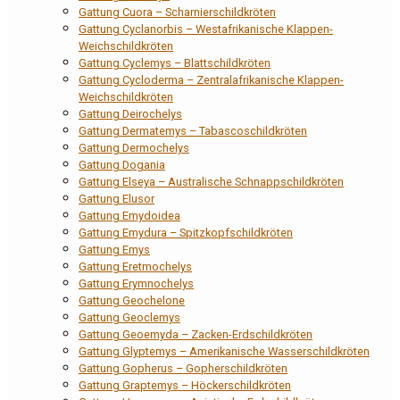
Gattung Cuora – Scharnierschildkröten
Gattung Cyclanorbis – Westafrikanische Klappen-
Weichschildkröten
Gattung Cyclemys – Blattschildkröten
Gattung Cycloderma – Zentralafrikanische Klappen-
Weichschildkröten
Gattung Deirochelys
Gattung Dermatemys – Tabascoschildkröten
Gattung Dermochelys
Gattung Dogania
Gattung Elseya – Australische Schnappschildkröten
Gattung Elusor
Gattung Emydoidea
Gattung Emydura – Spitzkopfschildkröten
Gattung Emys
Gattung Eretmochelys
Gattung Erymnochelys
Gattung Geochelone
Gattung Geoclemys
Gattung Geoemyda – Zacken-Erdschildkröten
Gattung Glyptemys – Amerikanische Wasserschildkröten
Gattung Gopherus – Gopherschildkröten
Gattung Graptemys – Höckerschildkröten