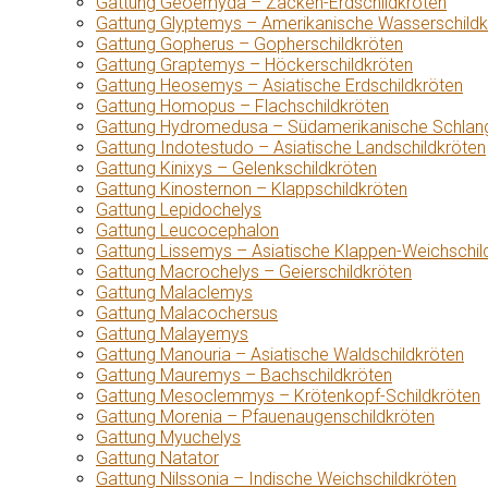
Gattung Geoemyda – Zacken-Erdschildkröten
Gattung Glyptemys – Amerikanische Wasserschildk
Gattung Gopherus – Gopherschildkröten
Gattung Graptemys – Höckerschildkröten
Gattung Heosemys – Asiatische Erdschildkröten
Gattung Homopus – Flachschildkröten
Gattung Hydromedusa – Südamerikanische Schlang
Gattung Indotestudo – Asiatische Landschildkröten
Gattung Kinixys – Gelenkschildkröten
Gattung Kinosternon – Klappschildkröten
Gattung Lepidochelys
Gattung Leucocephalon
Gattung Lissemys – Asiatische Klappen-Weichschil
Gattung Macrochelys – Geierschildkröten
Gattung Malaclemys
Gattung Malacochersus
Gattung Malayemys
Gattung Manouria – Asiatische Waldschildkröten
Gattung Mauremys – Bachschildkröten
Gattung Mesoclemmys – Krötenkopf-Schildkröten
Gattung Morenia – Pfauenaugenschildkröten
Gattung Myuchelys
Gattung Natator
Gattung Nilssonia – Indische Weichschildkröten