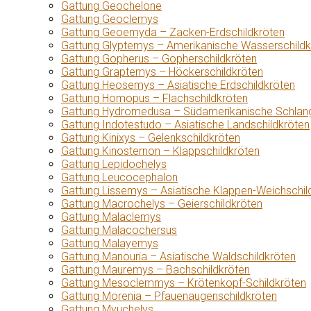
Gattung Geochelone
Gattung Geoclemys
Gattung Geoemyda – Zacken-Erdschildkröten
Gattung Glyptemys – Amerikanische Wasserschildk
Gattung Gopherus – Gopherschildkröten
Gattung Graptemys – Höckerschildkröten
Gattung Heosemys – Asiatische Erdschildkröten
Gattung Homopus – Flachschildkröten
Gattung Hydromedusa – Südamerikanische Schlang
Gattung Indotestudo – Asiatische Landschildkröten
Gattung Kinixys – Gelenkschildkröten
Gattung Kinosternon – Klappschildkröten
Gattung Lepidochelys
Gattung Leucocephalon
Gattung Lissemys – Asiatische Klappen-Weichschil
Gattung Macrochelys – Geierschildkröten
Gattung Malaclemys
Gattung Malacochersus
Gattung Malayemys
Gattung Manouria – Asiatische Waldschildkröten
Gattung Mauremys – Bachschildkröten
Gattung Mesoclemmys – Krötenkopf-Schildkröten
Gattung Morenia – Pfauenaugenschildkröten
Gattung Myuchelys