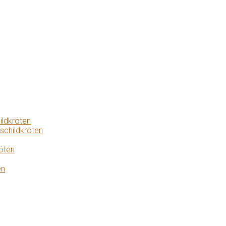
ildkröten
schildkröten
öten
en