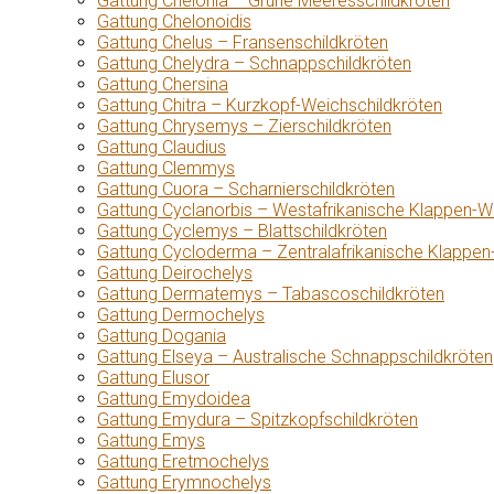
Gattung Chelonia – Grüne Meeresschildkröten
Gattung Chelonoidis
Gattung Chelus – Fransenschildkröten
Gattung Chelydra – Schnappschildkröten
Gattung Chersina
Gattung Chitra – Kurzkopf-Weichschildkröten
Gattung Chrysemys – Zierschildkröten
Gattung Claudius
Gattung Clemmys
Gattung Cuora – Scharnierschildkröten
Gattung Cyclanorbis – Westafrikanische Klappen-W
Gattung Cyclemys – Blattschildkröten
Gattung Cycloderma – Zentralafrikanische Klappen
Gattung Deirochelys
Gattung Dermatemys – Tabascoschildkröten
Gattung Dermochelys
Gattung Dogania
Gattung Elseya – Australische Schnappschildkröten
Gattung Elusor
Gattung Emydoidea
Gattung Emydura – Spitzkopfschildkröten
Gattung Emys
Gattung Eretmochelys
Gattung Erymnochelys