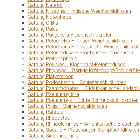
Gattung Natator
Gattung Nilssonia – Indische Weichschildkröten
Gattung Notochelys
Gattung Orlitia
Gattung Palea
Gattung Pangshura – Dachschildkröten
Gattung Pelochelys – Riesen-Weichschildkröten
Gattung Pelodiscus – Fernöstliche Weichschildkröt
Gattung Pelomedusa – Starrbrust-Pelomedusen
Gattung Peltocephalus
Gattung Pelusios – Klappbrust-Pelomedusen
Gattung Phrynops – Bärtige Krötenkopf-Schildkröt
Gattung Platysternon
Gattung Podocnemis – Schienenschildkröten
Gattung Psammobates – Südafrikanische Landschi
Gattung Pseudemydura
Gattung Pseudemys – Echte Schmuckschildkröten
Gattung Pyxis – Spinnenschildkröten
Gattung Rafetus
Gattung Rheodytes
Gattung Rhinoclemmys – Amerikanische Erdschildk
Gattung Sacalia – Pfauenaugen-Sumpfschildkröten
Gattung Siebenrockiella