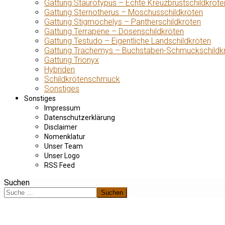
Gattung Staurotypus – Echte Kreuzbrustschildkröte
Gattung Sternotherus – Moschusschildkröten
Gattung Stigmochelys – Pantherschildkröten
Gattung Terrapene – Dosenschildkröten
Gattung Testudo – Eigentliche Landschildkröten
Gattung Trachemys – Buchstaben-Schmuckschildk
Gattung Trionyx
Hybriden
Schildkrötenschmuck
Sonstiges
Sonstiges
Impressum
Datenschutzerklärung
Disclaimer
Nomenklatur
Unser Team
Unser Logo
RSS Feed
Suchen
Suchen