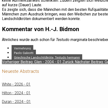
keine Aufmerksamkeit schenkten. Zudem zeigten sich Weibchen
auf kurze (Dauer) Laute.
Es zeigte sich, dass die Männchen mit den besten Rufqualitäte
Männchen zum Ausdruck bringen, was den Weibchen zur besten Pa
Landschildkröten dokumentiert werden konnte.
Kommentar von H.-J. Bidmon
Ähnliches wurde auch schon für
Testudo marginata
beschrieben.
Vermehrung
Paolo Galeotti
Griechische Landschildkröte, Testudo hermanni
Vorheriger Beitrag: Glen - 2004 - 01
Zurück
Nächster Beitrag: G
Neueste Abstracts
White - 2026 - 01
Hilton - 2024 - 01
Duran - 2024 - 01