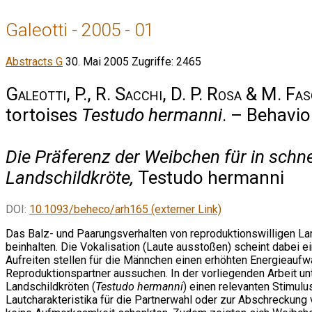
Galeotti - 2005 - 01
Abstracts G
30. Mai 2005
Zugriffe: 2465
Galeotti, P., R. Sacchi, D. P. Rosa & M. Fas
tortoises
Testudo hermanni
. – Behavio
Die Präferenz der Weibchen für in schn
Landschildkröte,
Testudo hermanni
DOI:
10.1093/beheco/arh165 (externer Link)
Das Balz- und Paarungsverhalten von reproduktionswilligen Lands
beinhalten. Die Vokalisation (Laute ausstoßen) scheint dabei
Aufreiten stellen für die Männchen einen erhöhten Energieaufw
Reproduktionspartner aussuchen. In der vorliegenden Arbeit un
Landschildkröten (
Testudo hermanni
) einen relevanten Stimulu
Lautcharakteristika für die Partnerwahl oder zur Abschreckun