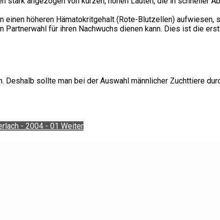
 stark angezogen von kurzen, hohen Lauten, die in schneller 
n einen höheren Hämatokritgehalt (Rote-Blutzellen) aufwiesen, 
rtnerwahl für ihren Nachwuchs dienen kann. Dies ist die erste S
 Deshalb sollte man bei der Auswahl männlicher Zuchttiere durc
erlach - 2004 - 01
Weiter