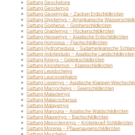
Gattung Geochelone
Gattung Geoclemys
Gattung Geoemyda – Zacken-Erdschildkröten
Gattung Glyptemys – Amerikanische Wasserschildk
Gattung Gopherus – Gopherschildkröten
Gattung Graptemys – Höckerschildkröten
Gattung Heosemys – Asiatische Erdschildkröten
Gattung Homopus – Flachschildkröten
Gattung Hydromedusa – Südamerikanische Schlang
Gattung Indotestudo – Asiatische Landschildkröten
Gattung Kinixys – Gelenkschildkröten
Gattung Kinosternon – Klappschildkröten
Gattung Lepidochelys
Gattung Leucocephalon
Gattung Lissemys – Asiatische Klappen-Weichschil
Gattung Macrochelys – Geierschildkröten
Gattung Malaclemys
Gattung Malacochersus
Gattung Malayemys
Gattung Manouria – Asiatische Waldschildkröten
Gattung Mauremys – Bachschildkröten
Gattung Mesoclemmys – Krötenkopf-Schildkröten
Gattung Morenia – Pfauenaugenschildkröten
Gattung Myuchelys