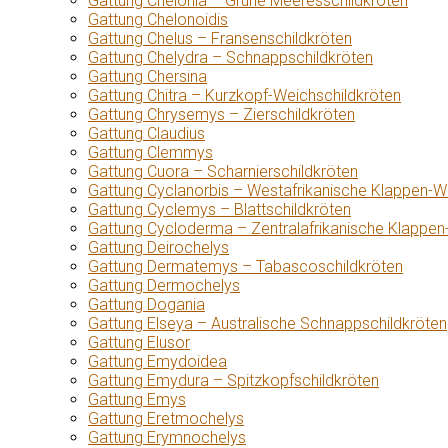
Gattung Chelonia – Grüne Meeresschildkröten
Gattung Chelonoidis
Gattung Chelus – Fransenschildkröten
Gattung Chelydra – Schnappschildkröten
Gattung Chersina
Gattung Chitra – Kurzkopf-Weichschildkröten
Gattung Chrysemys – Zierschildkröten
Gattung Claudius
Gattung Clemmys
Gattung Cuora – Scharnierschildkröten
Gattung Cyclanorbis – Westafrikanische Klappen-W
Gattung Cyclemys – Blattschildkröten
Gattung Cycloderma – Zentralafrikanische Klappen
Gattung Deirochelys
Gattung Dermatemys – Tabascoschildkröten
Gattung Dermochelys
Gattung Dogania
Gattung Elseya – Australische Schnappschildkröten
Gattung Elusor
Gattung Emydoidea
Gattung Emydura – Spitzkopfschildkröten
Gattung Emys
Gattung Eretmochelys
Gattung Erymnochelys