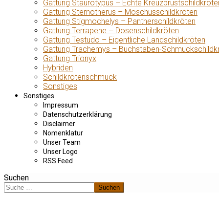
Gattung Staurotypus – Echte Kreuzbrustschildkröte
Gattung Sternotherus – Moschusschildkröten
Gattung Stigmochelys – Pantherschildkröten
Gattung Terrapene – Dosenschildkröten
Gattung Testudo – Eigentliche Landschildkröten
Gattung Trachemys – Buchstaben-Schmuckschildk
Gattung Trionyx
Hybriden
Schildkrötenschmuck
Sonstiges
Sonstiges
Impressum
Datenschutzerklärung
Disclaimer
Nomenklatur
Unser Team
Unser Logo
RSS Feed
Suchen
Suchen