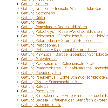
Gattung Natator
Gattung Nilssonia – Indische Weichschildkröten
Gattung Notochelys
Gattung Orlitia
Gattung Palea
Gattung Pangshura – Dachschildkröten
Gattung Pelochelys – Riesen-Weichschildkröten
Gattung Pelodiscus – Fernöstliche Weichschildkröt
Gattung Pelomedusa – Starrbrust-Pelomedusen
Gattung Peltocephalus
Gattung Pelusios – Klappbrust-Pelomedusen
Gattung Phrynops – Bärtige Krötenkopf-Schildkröt
Gattung Platysternon
Gattung Podocnemis – Schienenschildkröten
Gattung Psammobates – Südafrikanische Landschi
Gattung Pseudemydura
Gattung Pseudemys – Echte Schmuckschildkröten
Gattung Pyxis – Spinnenschildkröten
Gattung Rafetus
Gattung Rheodytes
Gattung Rhinoclemmys – Amerikanische Erdschildk
Gattung Sacalia – Pfauenaugen-Sumpfschildkröten
Gattung Siebenrockiella