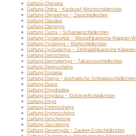
Gattung Chersina
Gattung Chitra – Kurzkopf-Weichschildkröten
Gattung Chrysemys – Zierschildkröten
Gattung Claudius
Gattung Clemmys
Gattung Cuora – Scharnierschildkröten
Gattung Cyclanorbis – Westafrikanische Klappen-W
Gattung Cyclemys – Blattschildkröten
Gattung Cycloderma – Zentralafrikanische Klappen
Gattung Deirochelys
Gattung Dermatemys – Tabascoschildkröten
Gattung Dermochelys
Gattung Dogania
Gattung Elseya – Australische Schnappschildkröten
Gattung Elusor
Gattung Emydoidea
Gattung Emydura – Spitzkopfschildkröten
Gattung Emys
Gattung Eretmochelys
Gattung Erymnochelys
Gattung Geochelone
Gattung Geoclemys
Gattung Geoemyda – Zacken-Erdschildkröten