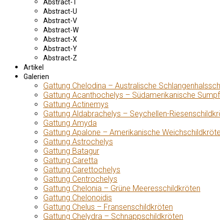
Abstract-T
Abstract-U
Abstract-V
Abstract-W
Abstract-X
Abstract-Y
Abstract-Z
Artikel
Galerien
Gattung Chelodina – Australische Schlangenhalssch
Gattung Acanthochelys – Südamerikanische Sumpf
Gattung Actinemys
Gattung Aldabrachelys – Seychellen-Riesenschildkr
Gattung Amyda
Gattung Apalone – Amerikanische Weichschildkröt
Gattung Astrochelys
Gattung Batagur
Gattung Caretta
Gattung Carettochelys
Gattung Centrochelys
Gattung Chelonia – Grüne Meeresschildkröten
Gattung Chelonoidis
Gattung Chelus – Fransenschildkröten
Gattung Chelydra – Schnappschildkröten