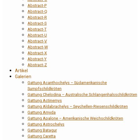
Abstract-P
Abstract-Q
Abstract-R
Abstract-S
Abstract-T
Abstract-U
Abstract-V
Abstract-W
Abstract-X
Abstract-Y
Abstract-Z
Artikel
Galerien
Gattung Acanthochelys – Südamerikanische
Sumpfschildkröten
Gattung Chelodina – Australische Schlangenhalsschildkröten
Gattung Actinemys
Gattung Aldabrachelys – Seychellen-Riesenschildkröten
Gattung Amyda
Gattung Apalone – Amerikanische Weichschildkröten
Gattung Astrochelys
Gattung Batagur
Gattung Caretta