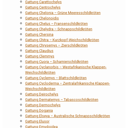
Gattung Carettochelys
Gattung Centrochelys
Gattung Chelonia – Grüne Meeresschildkröten
Gattung Chelonoidis
Gattung Chelus – Fransenschildkröten
Gattung Chelydra – Schnappschildkröten
Gattung Chersina
Gattung Chitra – Kurzkopf-Weichschildkröten
Gattung Chrysemys – Zierschildkröten
Gattung Claudius
Gattung Clemmys
Gattung Cuora – Scharnierschildkröten
Gattung Cyclanorbis – Westafrikanische Klappen-
Weichschildkröten
Gattung Cyclemys – Blattschildkröten
Gattung Cycloderma – Zentralafrikanische Klappen-
Weichschildkröten
Gattung Deirochelys
Gattung Dermatemys – Tabascoschildkröten
Gattung Dermochelys
Gattung Dogania
Gattung Elseya – Australische Schnappschildkröten
Gattung Elusor
Gattung Emydoidea