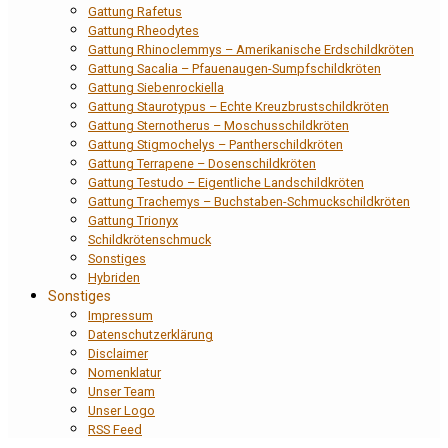
Gattung Rafetus
Gattung Rheodytes
Gattung Rhinoclemmys – Amerikanische Erdschildkröten
Gattung Sacalia – Pfauenaugen-Sumpfschildkröten
Gattung Siebenrockiella
Gattung Staurotypus – Echte Kreuzbrustschildkröten
Gattung Sternotherus – Moschusschildkröten
Gattung Stigmochelys – Pantherschildkröten
Gattung Terrapene – Dosenschildkröten
Gattung Testudo – Eigentliche Landschildkröten
Gattung Trachemys – Buchstaben-Schmuckschildkröten
Gattung Trionyx
Schildkrötenschmuck
Sonstiges
Hybriden
Sonstiges
Impressum
Datenschutzerklärung
Disclaimer
Nomenklatur
Unser Team
Unser Logo
RSS Feed