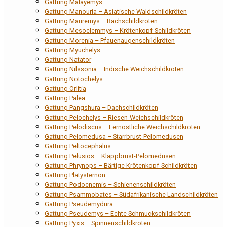
Gattung Malayemys
Gattung Manouria – Asiatische Waldschildkröten
Gattung Mauremys – Bachschildkröten
Gattung Mesoclemmys – Krötenkopf-Schildkröten
Gattung Morenia – Pfauenaugenschildkröten
Gattung Myuchelys
Gattung Natator
Gattung Nilssonia – Indische Weichschildkröten
Gattung Notochelys
Gattung Orlitia
Gattung Palea
Gattung Pangshura – Dachschildkröten
Gattung Pelochelys – Riesen-Weichschildkröten
Gattung Pelodiscus – Fernöstliche Weichschildkröten
Gattung Pelomedusa – Starrbrust-Pelomedusen
Gattung Peltocephalus
Gattung Pelusios – Klappbrust-Pelomedusen
Gattung Phrynops – Bärtige Krötenkopf-Schildkröten
Gattung Platysternon
Gattung Podocnemis – Schienenschildkröten
Gattung Psammobates – Südafrikanische Landschildkröten
Gattung Pseudemydura
Gattung Pseudemys – Echte Schmuckschildkröten
Gattung Pyxis – Spinnenschildkröten