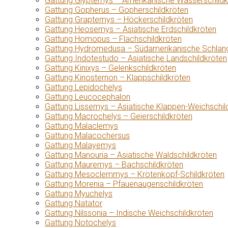
Gattung Glyptemys – Amerikanische Wasserschildk
Gattung Gopherus – Gopherschildkröten
Gattung Graptemys – Höckerschildkröten
Gattung Heosemys – Asiatische Erdschildkröten
Gattung Homopus – Flachschildkröten
Gattung Hydromedusa – Südamerikanische Schlang
Gattung Indotestudo – Asiatische Landschildkröten
Gattung Kinixys – Gelenkschildkröten
Gattung Kinosternon – Klappschildkröten
Gattung Lepidochelys
Gattung Leucocephalon
Gattung Lissemys – Asiatische Klappen-Weichschil
Gattung Macrochelys – Geierschildkröten
Gattung Malaclemys
Gattung Malacochersus
Gattung Malayemys
Gattung Manouria – Asiatische Waldschildkröten
Gattung Mauremys – Bachschildkröten
Gattung Mesoclemmys – Krötenkopf-Schildkröten
Gattung Morenia – Pfauenaugenschildkröten
Gattung Myuchelys
Gattung Natator
Gattung Nilssonia – Indische Weichschildkröten
Gattung Notochelys