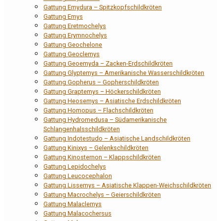
Gattung Emydura – Spitzkopfschildkröten
Gattung Emys
Gattung Eretmochelys
Gattung Erymnochelys
Gattung Geochelone
Gattung Geoclemys
Gattung Geoemyda – Zacken-Erdschildkröten
Gattung Glyptemys – Amerikanische Wasserschildkröten
Gattung Gopherus – Gopherschildkröten
Gattung Graptemys – Höckerschildkröten
Gattung Heosemys – Asiatische Erdschildkröten
Gattung Homopus – Flachschildkröten
Gattung Hydromedusa – Südamerikanische
Schlangenhalsschildkröten
Gattung Indotestudo – Asiatische Landschildkröten
Gattung Kinixys – Gelenkschildkröten
Gattung Kinosternon – Klappschildkröten
Gattung Lepidochelys
Gattung Leucocephalon
Gattung Lissemys – Asiatische Klappen-Weichschildkröten
Gattung Macrochelys – Geierschildkröten
Gattung Malaclemys
Gattung Malacochersus