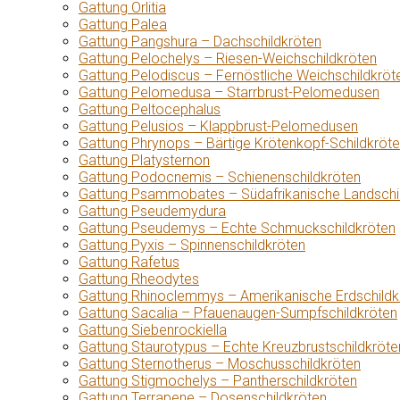
Gattung Orlitia
Gattung Palea
Gattung Pangshura – Dachschildkröten
Gattung Pelochelys – Riesen-Weichschildkröten
Gattung Pelodiscus – Fernöstliche Weichschildkröt
Gattung Pelomedusa – Starrbrust-Pelomedusen
Gattung Peltocephalus
Gattung Pelusios – Klappbrust-Pelomedusen
Gattung Phrynops – Bärtige Krötenkopf-Schildkröt
Gattung Platysternon
Gattung Podocnemis – Schienenschildkröten
Gattung Psammobates – Südafrikanische Landschi
Gattung Pseudemydura
Gattung Pseudemys – Echte Schmuckschildkröten
Gattung Pyxis – Spinnenschildkröten
Gattung Rafetus
Gattung Rheodytes
Gattung Rhinoclemmys – Amerikanische Erdschildk
Gattung Sacalia – Pfauenaugen-Sumpfschildkröten
Gattung Siebenrockiella
Gattung Staurotypus – Echte Kreuzbrustschildkröte
Gattung Sternotherus – Moschusschildkröten
Gattung Stigmochelys – Pantherschildkröten
Gattung Terrapene – Dosenschildkröten