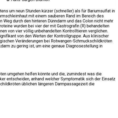
ens um neun Stunden kürzer (schneller) als für Bariumsulfat in
e Darmschleimhaut mit einem sauberen Rand im Bereich des
en Weg durch den hinteren Dünndarm und das Colon nicht mehr
teine wurden bei vier der mit Gastrografin (R) behandelten
n von vier völlig unbehandelten Kontrolltieren verglichen.
nifikant von den Werten der Kontrollgruppe. Aus klinischer
atologischen Veränderungen bei Rotwangen-Schmuckschildkröten
kdarm zu gering ist, um eine genaue Diagnosestellung in
öten umgehen helfen könnte und die, zumindest was die
iker entscheiden, anhand welcher Symptomatik sich der Einsatz
 Schildkröten üblichen längeren Darmpassagezeit die