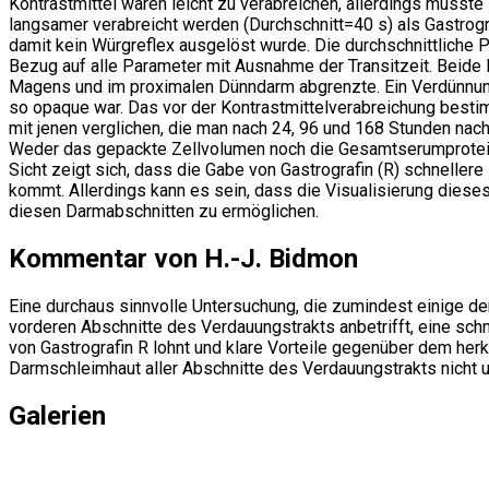
Kontrastmittel waren leicht zu verabreichen, allerdings musste
langsamer verabreicht werden (Durchschnitt=40 s) als Gastrogra
damit kein Würgreflex ausgelöst wurde. Die durchschnittliche 
Bezug auf alle Parameter mit Ausnahme der Transitzeit. Beide 
Magens und im proximalen Dünndarm abgrenzte. Ein Verdünnung
so opaque war. Das vor der Kontrastmittelverabreichung besti
mit jenen verglichen, die man nach 24, 96 und 168 Stunden nach
Weder das gepackte Zellvolumen noch die Gesamtserumproteine d
Sicht zeigt sich, dass die Gabe von Gastrografin (R) schnell
kommt. Allerdings kann es sein, dass die Visualisierung diese
diesen Darmabschnitten zu ermöglichen.
Kommentar von H.-J. Bidmon
Eine durchaus sinnvolle Untersuchung, die zumindest einige 
vorderen Abschnitte des Verdauungstrakts anbetrifft, eine sch
von Gastrografin R lohnt und klare Vorteile gegenüber dem her
Darmschleimhaut aller Abschnitte des Verdauungstrakts nicht 
Galerien