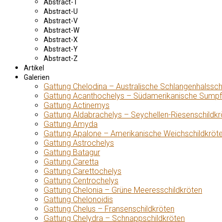
Abstract-T
Abstract-U
Abstract-V
Abstract-W
Abstract-X
Abstract-Y
Abstract-Z
Artikel
Galerien
Gattung Chelodina – Australische Schlangenhalssch
Gattung Acanthochelys – Südamerikanische Sumpf
Gattung Actinemys
Gattung Aldabrachelys – Seychellen-Riesenschildkr
Gattung Amyda
Gattung Apalone – Amerikanische Weichschildkröt
Gattung Astrochelys
Gattung Batagur
Gattung Caretta
Gattung Carettochelys
Gattung Centrochelys
Gattung Chelonia – Grüne Meeresschildkröten
Gattung Chelonoidis
Gattung Chelus – Fransenschildkröten
Gattung Chelydra – Schnappschildkröten