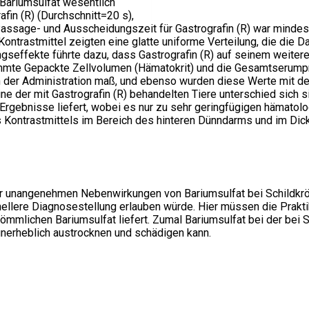
 Bariumsulfat wesentlich
fin (R) (Durchschnitt=20 s),
Passage- und Ausscheidungszeit für Gastrografin (R) war mindest
Kontrastmittel zeigten eine glatte uniforme Verteilung, die di
seffekte führte dazu, dass Gastrografin (R) auf seinem weiter
mmte Gepackte Zellvolumen (Hämatokrit) und die Gesamtserumpro
 der Administration maß, und ebenso wurden diese Werte mit dene
er mit Gastrografin (R) behandelten Tiere unterschied sich sig
ere Ergebnisse liefert, wobei es nur zu sehr geringfügigen häm
s Kontrastmittels im Bereich des hinteren Dünndarms und im Dic
der unangenehmen Nebenwirkungen von Bariumsulfat bei Schildkr
nellere Diagnosestellung erlauben würde. Hier müssen die Prakt
kömmlichen Bariumsulfat liefert. Zumal Bariumsulfat bei der bei
unerheblich austrocknen und schädigen kann.