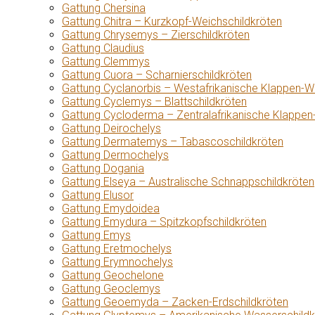
Gattung Chersina
Gattung Chitra – Kurzkopf-Weichschildkröten
Gattung Chrysemys – Zierschildkröten
Gattung Claudius
Gattung Clemmys
Gattung Cuora – Scharnierschildkröten
Gattung Cyclanorbis – Westafrikanische Klappen-W
Gattung Cyclemys – Blattschildkröten
Gattung Cycloderma – Zentralafrikanische Klappen
Gattung Deirochelys
Gattung Dermatemys – Tabascoschildkröten
Gattung Dermochelys
Gattung Dogania
Gattung Elseya – Australische Schnappschildkröten
Gattung Elusor
Gattung Emydoidea
Gattung Emydura – Spitzkopfschildkröten
Gattung Emys
Gattung Eretmochelys
Gattung Erymnochelys
Gattung Geochelone
Gattung Geoclemys
Gattung Geoemyda – Zacken-Erdschildkröten