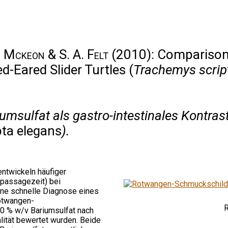
. Mckeon & S. A. Felt
(2010): Comparison 
d-Eared Slider Turtles (
Trachemys scrip
umsulfat als gastro-intestinales Kontras
ta elegans
).
entwickeln häufiger
mpassagezeit) bei
 eine schnelle Diagnose eines
Rotwangen-
R
30 % w/v Bariumsulfat nach
lität bewertet wurden. Beide