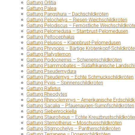
Gattung Orlitia
Gattung Palea
Gattung Pangshura – Dachschildkröten
Gattung Pelochelys – Riesen-Weichschildkröten
Gattung Pelodiscus – Fernöstliche Weichschildkröt
Gattung Pelomedusa – Starrbrust-Pelomedusen
Gattung Peltocephalus
Gattung Pelusios – Klappbrust-Pelomedusen
Gattung Phrynops – Bärtige Krötenkopf-Schildkröt
Gattung Platysternon
Gattung Podocnemis – Schienenschildkröten
Gattung Psammobates – Südafrikanische Landschi
Gattung Pseudemydura
Gattung Pseudemys – Echte Schmuckschildkröten
Gattung Pyxis – Spinnenschildkröten
Gattung Rafetus
Gattung Rheodytes
Gattung Rhinoclemmys – Amerikanische Erdschildk
Gattung Sacalia – Pfauenaugen-Sumpfschildkröten
Gattung Siebenrockiella
Gattung Staurotypus – Echte Kreuzbrustschildkröte
Gattung Sternotherus – Moschusschildkröten
Gattung Stigmochelys – Pantherschildkröten
Gattung Terrapene – Dosenschildkröten