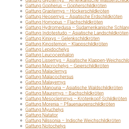
Gattung Glyptemys – Amerikanische Wasserschildk
Gattung Gopherus – Gopherschildkröten
Gattung Graptemys – Höckerschildkröten
Gattung Heosemys – Asiatische Erdschildkröten
Gattung Homopus – Flachschildkröten
Gattung Hydromedusa – Südamerikanische Schlang
Gattung Indotestudo – Asiatische Landschildkröten
Gattung Kinixys – Gelenkschildkröten
Gattung Kinosternon – Klappschildkröten
Gattung Lepidochelys
Gattung Leucocephalon
Gattung Lissemys – Asiatische Klappen-Weichschil
Gattung Macrochelys – Geierschildkröten
Gattung Malaclemys
Gattung Malacochersus
Gattung Malayemys
Gattung Manouria – Asiatische Waldschildkröten
Gattung Mauremys – Bachschildkröten
Gattung Mesoclemmys – Krötenkopf-Schildkröten
Gattung Morenia – Pfauenaugenschildkröten
Gattung Myuchelys
Gattung Natator
Gattung Nilssonia – Indische Weichschildkröten
Gattung Notochelys