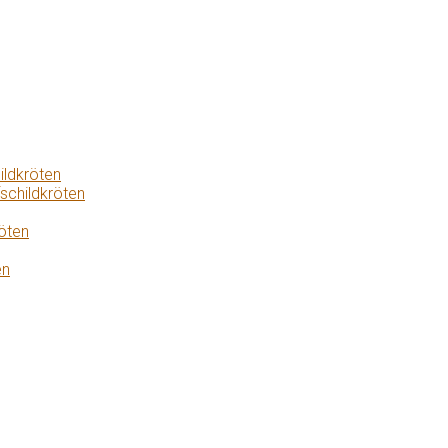
ildkröten
schildkröten
öten
en