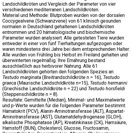
Landschildkröten und Vergleich der Parameter von vier
verschiedenen mediterranen Landschildkröten.
Material und Methode: Blutproben wurden von der dorsalen
Coccygealvene (Schwanzvene) von 61 klinisch gesunden
normalen in Deutschland gehaltenen Landschildkröten
entnommen und 20 hämatologische und biochemische
Parameter wurden analysiert. Alle getesteten Tiere wurden
entweder in einer von fünf Tierhaltungen aufgezogen oder
waren mindestens drei Jahre bei dem entsprechenden Halter.
Alle wurden von Frühling bis Herbst im Freiland gehalten und
überwinterten regelmäßig. Ihre Ernährung bestand
ausschließlich aus herbivorer Nahrung. Alle 61
Landschildkröten gehörten den folgenden Spezies an:
Testudo marginata
(Breitrandschildkröte n = 16),
Testudo
graeca
(Maurische Landschildkröte n=15),
Testudo hermanni
(Griechische Landschildkröte n = 22) und
Testudo horsfieldi
(Steppenschildkröte n = 8).
Resultate: Gemittelte (Median), Minimal- und Maximalwerte
und p-Werte wurden für die folgenden Parameter bestimmt:
Hämatokrit (PCV), Alanin-Aminotransferase (ALT), Aspartat-
Aminotransferase (AST), Glutamatdehydrogenase (GLDH),
alkalische Phosphatase (AP), Kreatinkinase (CK), Harnsäure,
Harnstoff (BUN), Cholesterol, Glucose, Fructosamin,