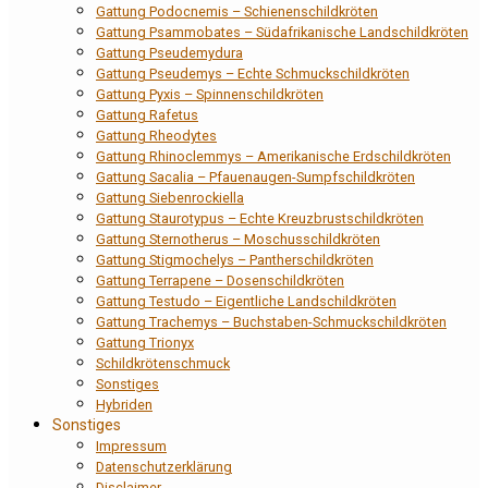
Gattung Podocnemis – Schienenschildkröten
Gattung Psammobates – Südafrikanische Landschildkröten
Gattung Pseudemydura
Gattung Pseudemys – Echte Schmuckschildkröten
Gattung Pyxis – Spinnenschildkröten
Gattung Rafetus
Gattung Rheodytes
Gattung Rhinoclemmys – Amerikanische Erdschildkröten
Gattung Sacalia – Pfauenaugen-Sumpfschildkröten
Gattung Siebenrockiella
Gattung Staurotypus – Echte Kreuzbrustschildkröten
Gattung Sternotherus – Moschusschildkröten
Gattung Stigmochelys – Pantherschildkröten
Gattung Terrapene – Dosenschildkröten
Gattung Testudo – Eigentliche Landschildkröten
Gattung Trachemys – Buchstaben-Schmuckschildkröten
Gattung Trionyx
Schildkrötenschmuck
Sonstiges
Hybriden
Sonstiges
Impressum
Datenschutzerklärung
Disclaimer