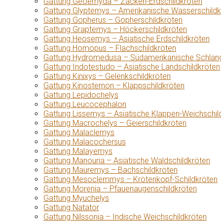
Gattung Geoemyda – Zacken-Erdschildkröten
Gattung Glyptemys – Amerikanische Wasserschildk
Gattung Gopherus – Gopherschildkröten
Gattung Graptemys – Höckerschildkröten
Gattung Heosemys – Asiatische Erdschildkröten
Gattung Homopus – Flachschildkröten
Gattung Hydromedusa – Südamerikanische Schlang
Gattung Indotestudo – Asiatische Landschildkröten
Gattung Kinixys – Gelenkschildkröten
Gattung Kinosternon – Klappschildkröten
Gattung Lepidochelys
Gattung Leucocephalon
Gattung Lissemys – Asiatische Klappen-Weichschil
Gattung Macrochelys – Geierschildkröten
Gattung Malaclemys
Gattung Malacochersus
Gattung Malayemys
Gattung Manouria – Asiatische Waldschildkröten
Gattung Mauremys – Bachschildkröten
Gattung Mesoclemmys – Krötenkopf-Schildkröten
Gattung Morenia – Pfauenaugenschildkröten
Gattung Myuchelys
Gattung Natator
Gattung Nilssonia – Indische Weichschildkröten