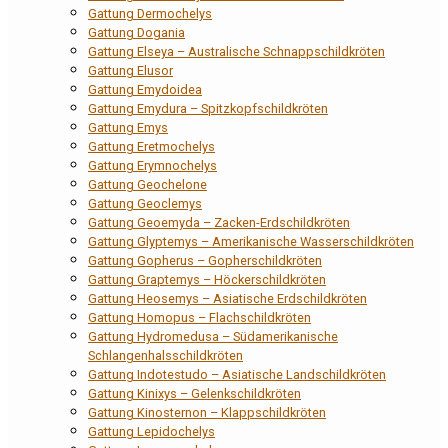
Gattung Dermochelys
Gattung Dogania
Gattung Elseya – Australische Schnappschildkröten
Gattung Elusor
Gattung Emydoidea
Gattung Emydura – Spitzkopfschildkröten
Gattung Emys
Gattung Eretmochelys
Gattung Erymnochelys
Gattung Geochelone
Gattung Geoclemys
Gattung Geoemyda – Zacken-Erdschildkröten
Gattung Glyptemys – Amerikanische Wasserschildkröten
Gattung Gopherus – Gopherschildkröten
Gattung Graptemys – Höckerschildkröten
Gattung Heosemys – Asiatische Erdschildkröten
Gattung Homopus – Flachschildkröten
Gattung Hydromedusa – Südamerikanische
Schlangenhalsschildkröten
Gattung Indotestudo – Asiatische Landschildkröten
Gattung Kinixys – Gelenkschildkröten
Gattung Kinosternon – Klappschildkröten
Gattung Lepidochelys