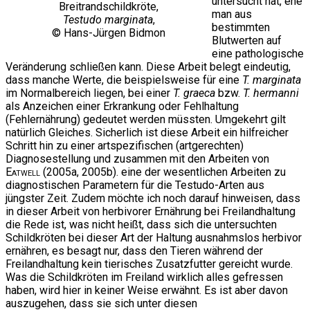
untersucht hat, ehe
Breitrandschildkröte,
man aus
Testudo marginata
,
bestimmten
© Hans-Jürgen Bidmon
Blutwerten auf
eine pathologische
Veränderung schließen kann. Diese Arbeit belegt eindeutig,
dass manche Werte, die beispielsweise für eine
T. marginata
im Normalbereich liegen, bei einer
T. graeca
bzw.
T. hermanni
als Anzeichen einer Erkrankung oder Fehlhaltung
(Fehlernährung) gedeutet werden müssten. Umgekehrt gilt
natürlich Gleiches. Sicherlich ist diese Arbeit ein hilfreicher
Schritt hin zu einer artspezifischen (artgerechten)
Diagnosestellung und zusammen mit den Arbeiten von
Eatwell
(2005a, 2005b). eine der wesentlichen Arbeiten zu
diagnostischen Parametern für die Testudo-Arten aus
jüngster Zeit. Zudem möchte ich noch darauf hinweisen, dass
in dieser Arbeit von herbivorer Ernährung bei Freilandhaltung
die Rede ist, was nicht heißt, dass sich die untersuchten
Schildkröten bei dieser Art der Haltung ausnahmslos herbivor
ernähren, es besagt nur, dass den Tieren während der
Freilandhaltung kein tierisches Zusatzfutter gereicht wurde.
Was die Schildkröten im Freiland wirklich alles gefressen
haben, wird hier in keiner Weise erwähnt. Es ist aber davon
auszugehen, dass sie sich unter diesen