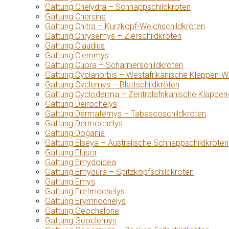
Gattung Chelydra – Schnappschildkröten
Gattung Chersina
Gattung Chitra – Kurzkopf-Weichschildkröten
Gattung Chrysemys – Zierschildkröten
Gattung Claudius
Gattung Clemmys
Gattung Cuora – Scharnierschildkröten
Gattung Cyclanorbis – Westafrikanische Klappen-W
Gattung Cyclemys – Blattschildkröten
Gattung Cycloderma – Zentralafrikanische Klappen
Gattung Deirochelys
Gattung Dermatemys – Tabascoschildkröten
Gattung Dermochelys
Gattung Dogania
Gattung Elseya – Australische Schnappschildkröten
Gattung Elusor
Gattung Emydoidea
Gattung Emydura – Spitzkopfschildkröten
Gattung Emys
Gattung Eretmochelys
Gattung Erymnochelys
Gattung Geochelone
Gattung Geoclemys