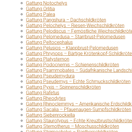
Gattung Notochelys
Gattung Orlitia
Gattung Palea
Gattung Pangshura – Dachschildkröten
Gattung Pelochelys – Riesen-Weichschildkröten
Gattung Pelodiscus – Fernöstliche Weichschildkröt
Gattung Pelomedusa – Starrbrust-Pelomedusen
Gattung Peltocephalus
Gattung Pelusios – Klappbrust-Pelomedusen
Gattung Phrynops – Bärtige Krötenkopf-Schildkröt
Gattung Platysternon
Gattung Podocnemis – Schienenschildkröten
Gattung Psammobates – Südafrikanische Landschi
Gattung Pseudemydura
Gattung Pseudemys – Echte Schmuckschildkröten
Gattung Pyxis – Spinnenschildkröten
Gattung Rafetus
Gattung Rheodytes
Gattung Rhinoclemmys – Amerikanische Erdschildk
Gattung Sacalia – Pfauenaugen-Sumpfschildkröten
Gattung Siebenrockiella
Gattung Staurotypus – Echte Kreuzbrustschildkröte
Gattung Sternotherus – Moschusschildkröten
Gattung Stigmochelys – Pantherschildkröten