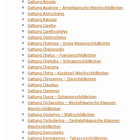
Gattung Amyda
Gattung Apalone – Amerikanische Weichschildkröten
Gattung Astrochelys
Gattung Batagur
Gattung Caretta
Gattung Carettochelys
Gattung Centrochelys
Gattung Chelonia – Grüne Meeresschildkröten
Gattung Chelonoidis
Gattung Chelus – Fransenschildkröten
Gattung Chelydra – Schnappschildkröten
Gattung Chersina
Gattung Chitra – Kurzkopf-Weichschildkröten
Gattung Chrysemys – Zierschildkröten
Gattung Claudius
Gattung Clemmys
Gattung Cuora – Scharnierschildkröten
Gattung Cyclanorbis – Westafrikanische Klappen-
Weichschildkröten
Gattung Cyclemys – Blattschildkröten
Gattung Cycloderma – Zentralafrikanische Klappen-
Weichschildkröten
Gattung Deirochelys
Gattung Dermatemys – Tabascoschildkröten