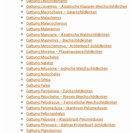
Gattung Leucocephalon
Gattung Lissemys – Asiatische Klappen-Weichschildkröten
Gattung Macrochelys – Geierschildkröten
Gattung Malaclemys
Gattung Malacochersus
Gattung Malayemys
Gattung Manouria – Asiatische Waldschildkröten
Gattung Mauremys – Bachschildkröten
Gattung Mesoclemmys – Krötenkopf-Schildkröten
Gattung Morenia – Pfauenaugenschildkröten
Gattung Myuchelys
Gattung Natator
Gattung Nilssonia – Indische Weichschildkröten
Gattung Notochelys
Gattung Orlitia
Gattung Palea
Gattung Pangshura – Dachschildkröten
Gattung Pelochelys – Riesen-Weichschildkröten
Gattung Pelodiscus – Fernöstliche Weichschildkröten
Gattung Pelomedusa – Starrbrust-Pelomedusen
Gattung Peltocephalus
Gattung Pelusios – Klappbrust-Pelomedusen
Gattung Phrynops – Bärtige Krötenkopf-Schildkröten
Gattung Platysternon