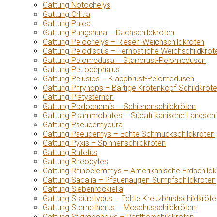
Gattung Notochelys
Gattung Orlitia
Gattung Palea
Gattung Pangshura – Dachschildkröten
Gattung Pelochelys – Riesen-Weichschildkröten
Gattung Pelodiscus – Fernöstliche Weichschildkröt
Gattung Pelomedusa – Starrbrust-Pelomedusen
Gattung Peltocephalus
Gattung Pelusios – Klappbrust-Pelomedusen
Gattung Phrynops – Bärtige Krötenkopf-Schildkröt
Gattung Platysternon
Gattung Podocnemis – Schienenschildkröten
Gattung Psammobates – Südafrikanische Landschi
Gattung Pseudemydura
Gattung Pseudemys – Echte Schmuckschildkröten
Gattung Pyxis – Spinnenschildkröten
Gattung Rafetus
Gattung Rheodytes
Gattung Rhinoclemmys – Amerikanische Erdschildk
Gattung Sacalia – Pfauenaugen-Sumpfschildkröten
Gattung Siebenrockiella
Gattung Staurotypus – Echte Kreuzbrustschildkröte
Gattung Sternotherus – Moschusschildkröten
Gattung Stigmochelys – Pantherschildkröten