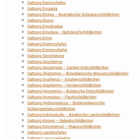
Gattung Dermochelys
Gattung Dogania
Gattung Elseya – Australische Schnappschildkröten
Gattung Elusor
Gattung Emydoidea
Gattung Emydura – Spitzkopfschildkröten
Gattung Emys
Gattung Eretmochelys
Gattung Erymnochelys
Gattung Geochelone
Gattung Geoclemys
Gattung Geoemyda – Zacken-Erdschildkröten
Gattung Glyptemys – Amerikanische Wasserschildkröten
Gattung Gopherus – Gopherschildkröten
Gattung Graptemys – Höckerschildkröten
Gattung Heosemys – Asiatische Erdschildkröten
Gattung Homopus – Flachschildkröten
Gattung Hydromedusa – Südamerikanische
Schlangenhalsschildkröten
Gattung Indotestudo – Asiatische Landschildkröten
Gattung Kinixys – Gelenkschildkröten
Gattung Kinosternon – Klappschildkröten
Gattung Lepidochelys
Gattung Leucocephalon