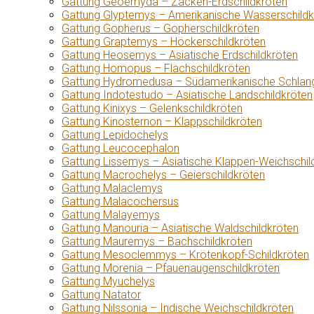
Gattung Geoemyda – Zacken-Erdschildkröten
Gattung Glyptemys – Amerikanische Wasserschildk
Gattung Gopherus – Gopherschildkröten
Gattung Graptemys – Höckerschildkröten
Gattung Heosemys – Asiatische Erdschildkröten
Gattung Homopus – Flachschildkröten
Gattung Hydromedusa – Südamerikanische Schlang
Gattung Indotestudo – Asiatische Landschildkröten
Gattung Kinixys – Gelenkschildkröten
Gattung Kinosternon – Klappschildkröten
Gattung Lepidochelys
Gattung Leucocephalon
Gattung Lissemys – Asiatische Klappen-Weichschil
Gattung Macrochelys – Geierschildkröten
Gattung Malaclemys
Gattung Malacochersus
Gattung Malayemys
Gattung Manouria – Asiatische Waldschildkröten
Gattung Mauremys – Bachschildkröten
Gattung Mesoclemmys – Krötenkopf-Schildkröten
Gattung Morenia – Pfauenaugenschildkröten
Gattung Myuchelys
Gattung Natator
Gattung Nilssonia – Indische Weichschildkröten