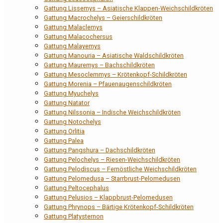
Gattung Lissemys – Asiatische Klappen-Weichschildkröten
Gattung Macrochelys – Geierschildkröten
Gattung Malaclemys
Gattung Malacochersus
Gattung Malayemys
Gattung Manouria – Asiatische Waldschildkröten
Gattung Mauremys – Bachschildkröten
Gattung Mesoclemmys – Krötenkopf-Schildkröten
Gattung Morenia – Pfauenaugenschildkröten
Gattung Myuchelys
Gattung Natator
Gattung Nilssonia – Indische Weichschildkröten
Gattung Notochelys
Gattung Orlitia
Gattung Palea
Gattung Pangshura – Dachschildkröten
Gattung Pelochelys – Riesen-Weichschildkröten
Gattung Pelodiscus – Fernöstliche Weichschildkröten
Gattung Pelomedusa – Starrbrust-Pelomedusen
Gattung Peltocephalus
Gattung Pelusios – Klappbrust-Pelomedusen
Gattung Phrynops – Bärtige Krötenkopf-Schildkröten
Gattung Platysternon