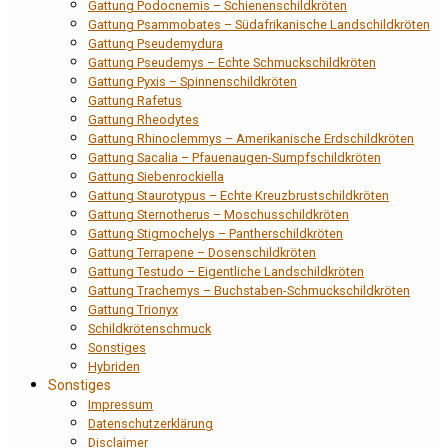
Gattung Podocnemis – Schienenschildkröten
Gattung Psammobates – Südafrikanische Landschildkröten
Gattung Pseudemydura
Gattung Pseudemys – Echte Schmuckschildkröten
Gattung Pyxis – Spinnenschildkröten
Gattung Rafetus
Gattung Rheodytes
Gattung Rhinoclemmys – Amerikanische Erdschildkröten
Gattung Sacalia – Pfauenaugen-Sumpfschildkröten
Gattung Siebenrockiella
Gattung Staurotypus – Echte Kreuzbrustschildkröten
Gattung Sternotherus – Moschusschildkröten
Gattung Stigmochelys – Pantherschildkröten
Gattung Terrapene – Dosenschildkröten
Gattung Testudo – Eigentliche Landschildkröten
Gattung Trachemys – Buchstaben-Schmuckschildkröten
Gattung Trionyx
Schildkrötenschmuck
Sonstiges
Hybriden
Sonstiges
Impressum
Datenschutzerklärung
Disclaimer