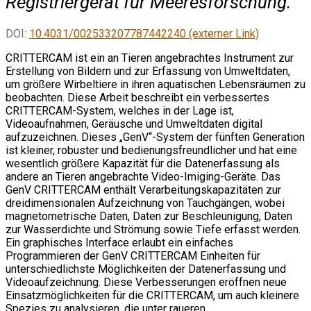
Registriergerät für Meeresforschung.
DOI:
10.4031/002533207787442240 (externer Link)
CRITTERCAM ist ein an Tieren angebrachtes Instrument zur
Erstellung von Bildern und zur Erfassung von Umweltdaten,
um größere Wirbeltiere in ihren aquatischen Lebensräumen zu
beobachten. Diese Arbeit beschreibt ein verbessertes
CRITTERCAM-System, welches in der Lage ist,
Videoaufnahmen, Geräusche und Umweltdaten digital
aufzuzeichnen. Dieses „GenV“-System der fünften Generation
ist kleiner, robuster und bedienungsfreundlicher und hat eine
wesentlich größere Kapazität für die Datenerfassung als
andere an Tieren angebrachte Video-Imiging-Geräte. Das
GenV CRITTERCAM enthält Verarbeitungskapazitäten zur
dreidimensionalen Aufzeichnung von Tauchgängen, wobei
magnetometrische Daten, Daten zur Beschleunigung, Daten
zur Wasserdichte und Strömung sowie Tiefe erfasst werden.
Ein graphisches Interface erlaubt ein einfaches
Programmieren der GenV CRITTERCAM Einheiten für
unterschiedlichste Möglichkeiten der Datenerfassung und
Videoaufzeichnung. Diese Verbesserungen eröffnen neue
Einsatzmöglichkeiten für die CRITTERCAM, um auch kleinere
Spezies zu analysieren, die unter raueren