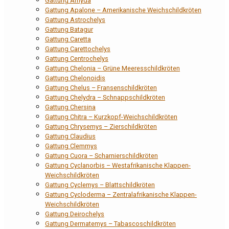
Gattung Amyda
Gattung Apalone – Amerikanische Weichschildkröten
Gattung Astrochelys
Gattung Batagur
Gattung Caretta
Gattung Carettochelys
Gattung Centrochelys
Gattung Chelonia – Grüne Meeresschildkröten
Gattung Chelonoidis
Gattung Chelus – Fransenschildkröten
Gattung Chelydra – Schnappschildkröten
Gattung Chersina
Gattung Chitra – Kurzkopf-Weichschildkröten
Gattung Chrysemys – Zierschildkröten
Gattung Claudius
Gattung Clemmys
Gattung Cuora – Scharnierschildkröten
Gattung Cyclanorbis – Westafrikanische Klappen-
Weichschildkröten
Gattung Cyclemys – Blattschildkröten
Gattung Cycloderma – Zentralafrikanische Klappen-
Weichschildkröten
Gattung Deirochelys
Gattung Dermatemys – Tabascoschildkröten