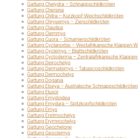
Gattung Chelydra – Schnappschildkröten
Gattung Chersina
Gattung Chitra – Kurzkopf-Weichschildkröten
Gattung Chrysemys – Zierschildkröten
Gattung Claudius
Gattung Clemmys
Gattung Cuora – Scharnierschildkröten
Gattung Cyclanorbis – Westafrikanische Klappen-W
Gattung Cyclemys – Blattschildkröten
Gattung Cycloderma – Zentralafrikanische Klappen
Gattung Deirochelys
Gattung Dermatemys – Tabascoschildkröten
Gattung Dermochelys
Gattung Dogania
Gattung Elseya – Australische Schnappschildkröten
Gattung Elusor
Gattung Emydoidea
Gattung Emydura – Spitzkopfschildkröten
Gattung Emys
Gattung Eretmochelys
Gattung Erymnochelys
Gattung Geochelone
Gattung Geoclemys