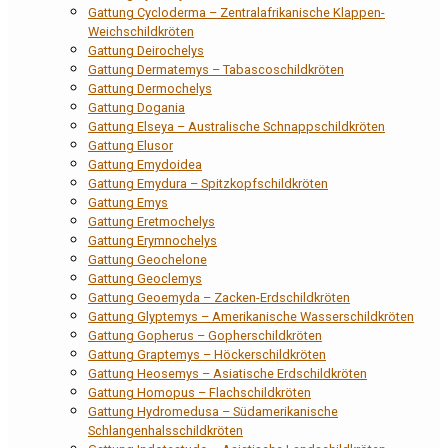
Gattung Cycloderma – Zentralafrikanische Klappen-
Weichschildkröten
Gattung Deirochelys
Gattung Dermatemys – Tabascoschildkröten
Gattung Dermochelys
Gattung Dogania
Gattung Elseya – Australische Schnappschildkröten
Gattung Elusor
Gattung Emydoidea
Gattung Emydura – Spitzkopfschildkröten
Gattung Emys
Gattung Eretmochelys
Gattung Erymnochelys
Gattung Geochelone
Gattung Geoclemys
Gattung Geoemyda – Zacken-Erdschildkröten
Gattung Glyptemys – Amerikanische Wasserschildkröten
Gattung Gopherus – Gopherschildkröten
Gattung Graptemys – Höckerschildkröten
Gattung Heosemys – Asiatische Erdschildkröten
Gattung Homopus – Flachschildkröten
Gattung Hydromedusa – Südamerikanische
Schlangenhalsschildkröten