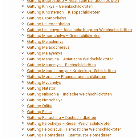
Gattung Indotestudo – Asiatische Landschildkröten
Gattung Kinixys – Gelenkschildkröten
Gattung Kinosternon – Klappschildkröten
Gattung Lepidochelys
Gattung Leucocephalon
Gattung Lissemys – Asiatische Klappen-Weichschildkröten
Gattung Macrochelys – Geierschildkröten
Gattung Malaclemys
Gattung Malacochersus
Gattung Malayemys
Gattung Manouria – Asiatische Waldschildkröten
Gattung Mauremys – Bachschildkröten
Gattung Mesoclemmys – Krötenkopf-Schildkröten
Gattung Morenia – Pfauenaugenschildkröten
Gattung Myuchelys
Gattung Natator
Gattung Nilssonia – Indische Weichschildkröten
Gattung Notochelys
Gattung Orlitia
Gattung Palea
Gattung Pangshura – Dachschildkröten
Gattung Pelochelys – Riesen-Weichschildkröten
Gattung Pelodiscus – Fernöstliche Weichschildkröten
Gattung Pelomedusa – Starrbrust-Pelomedusen