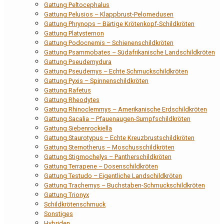
Gattung Peltocephalus
Gattung Pelusios – Klappbrust-Pelomedusen
Gattung Phrynops – Bärtige Krötenkopf-Schildkröten
Gattung Platysternon
Gattung Podocnemis – Schienenschildkröten
Gattung Psammobates – Südafrikanische Landschildkröten
Gattung Pseudemydura
Gattung Pseudemys – Echte Schmuckschildkröten
Gattung Pyxis – Spinnenschildkröten
Gattung Rafetus
Gattung Rheodytes
Gattung Rhinoclemmys – Amerikanische Erdschildkröten
Gattung Sacalia – Pfauenaugen-Sumpfschildkröten
Gattung Siebenrockiella
Gattung Staurotypus – Echte Kreuzbrustschildkröten
Gattung Sternotherus – Moschusschildkröten
Gattung Stigmochelys – Pantherschildkröten
Gattung Terrapene – Dosenschildkröten
Gattung Testudo – Eigentliche Landschildkröten
Gattung Trachemys – Buchstaben-Schmuckschildkröten
Gattung Trionyx
Schildkrötenschmuck
Sonstiges
Hybriden