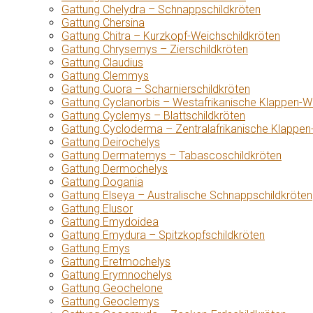
Gattung Chelydra – Schnappschildkröten
Gattung Chersina
Gattung Chitra – Kurzkopf-Weichschildkröten
Gattung Chrysemys – Zierschildkröten
Gattung Claudius
Gattung Clemmys
Gattung Cuora – Scharnierschildkröten
Gattung Cyclanorbis – Westafrikanische Klappen-W
Gattung Cyclemys – Blattschildkröten
Gattung Cycloderma – Zentralafrikanische Klappen
Gattung Deirochelys
Gattung Dermatemys – Tabascoschildkröten
Gattung Dermochelys
Gattung Dogania
Gattung Elseya – Australische Schnappschildkröten
Gattung Elusor
Gattung Emydoidea
Gattung Emydura – Spitzkopfschildkröten
Gattung Emys
Gattung Eretmochelys
Gattung Erymnochelys
Gattung Geochelone
Gattung Geoclemys