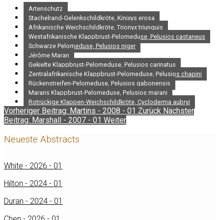
Artenschutz
Stachelrand-Gelenkschildkröte, Kinixys erosa
Afrikanische Weichschildkröte, Trionyx triunguis
Westafrikanische Klappbrust-Pelomeduse, Pelusios castaneus
Schwarze Pelomeduse, Pelusios niger
Jérôme Maran
Gekielte Klappbrust-Pelomeduse, Pelusios carinatus
Zentralafrikanische Klappbrust-Pelomeduse, Pelusios chapini
Rückenstreifen-Pelomeduse, Pelusios gabonensis
Marans Klappbrust-Pelomeduse, Pelusios marani
Rotrückige Klappen-Weichschildkröte, Cycloderma aubryi
Vorheriger Beitrag: Martins - 2008 - 01
Zurück
Nächster
Beitrag: Marshall - 2007 - 01
Weiter
Neueste Abstracts
White - 2026 - 01
Hilton - 2024 - 01
Duran - 2024 - 01
Chen - 2026 - 01