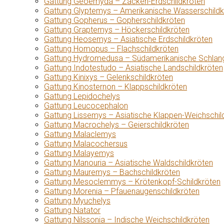
Gattung Geoemyda – Zacken-Erdschildkröten
Gattung Glyptemys – Amerikanische Wasserschildk
Gattung Gopherus – Gopherschildkröten
Gattung Graptemys – Höckerschildkröten
Gattung Heosemys – Asiatische Erdschildkröten
Gattung Homopus – Flachschildkröten
Gattung Hydromedusa – Südamerikanische Schlang
Gattung Indotestudo – Asiatische Landschildkröten
Gattung Kinixys – Gelenkschildkröten
Gattung Kinosternon – Klappschildkröten
Gattung Lepidochelys
Gattung Leucocephalon
Gattung Lissemys – Asiatische Klappen-Weichschil
Gattung Macrochelys – Geierschildkröten
Gattung Malaclemys
Gattung Malacochersus
Gattung Malayemys
Gattung Manouria – Asiatische Waldschildkröten
Gattung Mauremys – Bachschildkröten
Gattung Mesoclemmys – Krötenkopf-Schildkröten
Gattung Morenia – Pfauenaugenschildkröten
Gattung Myuchelys
Gattung Natator
Gattung Nilssonia – Indische Weichschildkröten