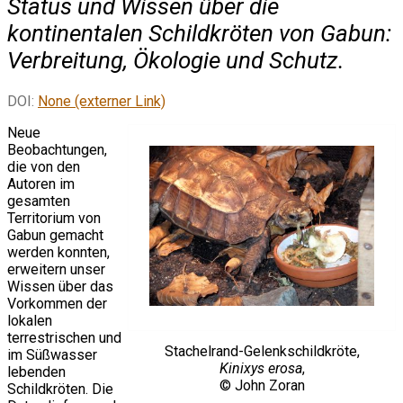
Status und Wissen über die
kontinentalen Schildkröten von Gabun:
Verbreitung, Ökologie und Schutz.
DOI:
None (externer Link)
Neue
Beobachtungen,
die von den
Autoren im
gesamten
Territorium von
Gabun gemacht
werden konnten,
erweitern unser
Wissen über das
Vorkommen der
lokalen
terrestrischen und
Stachelrand-Gelenkschildkröte,
im Süßwasser
Kinixys erosa
,
lebenden
© John Zoran
Schildkröten. Die