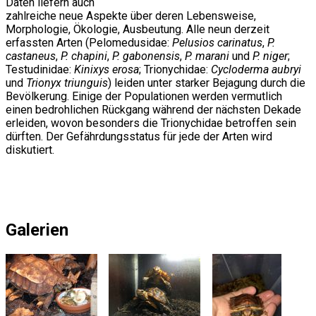
Daten liefern auch
zahlreiche neue Aspekte über deren Lebensweise,
Morphologie, Ökologie, Ausbeutung. Alle neun derzeit
erfassten Arten (Pelomedusidae:
Pelusios carinatus
,
P.
castaneus
,
P. chapini
,
P. gabonensis
,
P. marani
und
P. niger
;
Testudinidae:
Kinixys erosa
; Trionychidae:
Cycloderma aubryi
und
Trionyx triunguis
) leiden unter starker Bejagung durch die
Bevölkerung. Einige der Populationen werden vermutlich
einen bedrohlichen Rückgang während der nächsten Dekade
erleiden, wovon besonders die Trionychidae betroffen sein
dürften. Der Gefährdungsstatus für jede der Arten wird
diskutiert.
Galerien