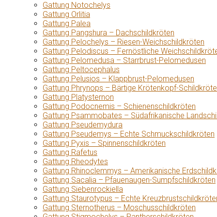
Gattung Notochelys
Gattung Orlitia
Gattung Palea
Gattung Pangshura – Dachschildkröten
Gattung Pelochelys – Riesen-Weichschildkröten
Gattung Pelodiscus – Fernöstliche Weichschildkröt
Gattung Pelomedusa – Starrbrust-Pelomedusen
Gattung Peltocephalus
Gattung Pelusios – Klappbrust-Pelomedusen
Gattung Phrynops – Bärtige Krötenkopf-Schildkröt
Gattung Platysternon
Gattung Podocnemis – Schienenschildkröten
Gattung Psammobates – Südafrikanische Landschi
Gattung Pseudemydura
Gattung Pseudemys – Echte Schmuckschildkröten
Gattung Pyxis – Spinnenschildkröten
Gattung Rafetus
Gattung Rheodytes
Gattung Rhinoclemmys – Amerikanische Erdschildk
Gattung Sacalia – Pfauenaugen-Sumpfschildkröten
Gattung Siebenrockiella
Gattung Staurotypus – Echte Kreuzbrustschildkröte
Gattung Sternotherus – Moschusschildkröten
Gattung Stigmochelys – Pantherschildkröten