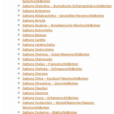
Sumpfschildkröten
Gattung Chelodina – Australische Schlangenhalsschildkröten
Gattung Actinemys
Gattung Aldabrachelys – Seychellen-Riesenschildkröten
Gattung Amyda
Gattung Apalone – Amerikanische Weichschildkröten
Gattung Astrochelys
Gattung Batagur
Gattung Caretta
Gattung Carettochelys
Gattung Centrochelys
Gattung Chelonia – Grüne Meeresschildkröten
Gattung Chelonoidis
Gattung Chelus – Fransenschildkröten
Gattung Chelydra – Schnappschildkröten
Gattung Chersina
Gattung Chitra – Kurzkopf-Weichschildkröten
Gattung Chrysemys – Zierschildkröten
Gattung Claudius
Gattung Clemmys
Gattung Cuora – Scharnierschildkröten
Gattung Cyclanorbis – Westafrikanische Klappen-
Weichschildkröten
Gattung Cyclemys – Blattschildkröten