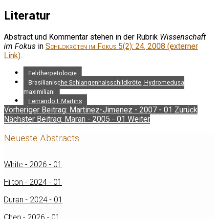
Literatur
Abstract und Kommentar stehen in der Rubrik
Wissenschaft
im Fokus
in
Schildkröten im Fokus
5(2): 24, 2008 (externer
Link)
.
Feldherpetologie
Brasilianische Schlangenhalsschildkröte, Hydromedusa
maximiliani
Fernando I. Martins
Vorheriger Beitrag: Martinez-Jimenez - 2007 - 01
Zurück
Nächster Beitrag: Maran - 2005 - 01
Weiter
Neueste Abstracts
White - 2026 - 01
Hilton - 2024 - 01
Duran - 2024 - 01
Chen - 2026 - 01