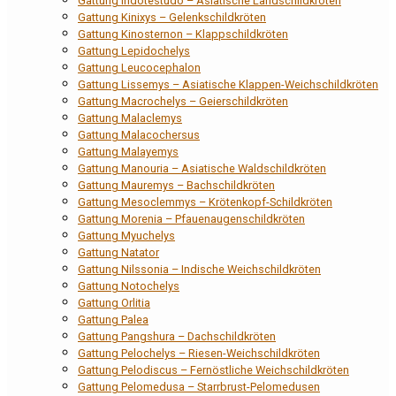
Gattung Indotestudo – Asiatische Landschildkröten
Gattung Kinixys – Gelenkschildkröten
Gattung Kinosternon – Klappschildkröten
Gattung Lepidochelys
Gattung Leucocephalon
Gattung Lissemys – Asiatische Klappen-Weichschildkröten
Gattung Macrochelys – Geierschildkröten
Gattung Malaclemys
Gattung Malacochersus
Gattung Malayemys
Gattung Manouria – Asiatische Waldschildkröten
Gattung Mauremys – Bachschildkröten
Gattung Mesoclemmys – Krötenkopf-Schildkröten
Gattung Morenia – Pfauenaugenschildkröten
Gattung Myuchelys
Gattung Natator
Gattung Nilssonia – Indische Weichschildkröten
Gattung Notochelys
Gattung Orlitia
Gattung Palea
Gattung Pangshura – Dachschildkröten
Gattung Pelochelys – Riesen-Weichschildkröten
Gattung Pelodiscus – Fernöstliche Weichschildkröten
Gattung Pelomedusa – Starrbrust-Pelomedusen