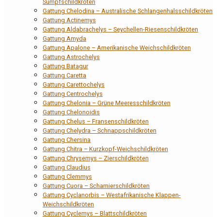
Sumpfschildkröten
Gattung Chelodina – Australische Schlangenhalsschildkröten
Gattung Actinemys
Gattung Aldabrachelys – Seychellen-Riesenschildkröten
Gattung Amyda
Gattung Apalone – Amerikanische Weichschildkröten
Gattung Astrochelys
Gattung Batagur
Gattung Caretta
Gattung Carettochelys
Gattung Centrochelys
Gattung Chelonia – Grüne Meeresschildkröten
Gattung Chelonoidis
Gattung Chelus – Fransenschildkröten
Gattung Chelydra – Schnappschildkröten
Gattung Chersina
Gattung Chitra – Kurzkopf-Weichschildkröten
Gattung Chrysemys – Zierschildkröten
Gattung Claudius
Gattung Clemmys
Gattung Cuora – Scharnierschildkröten
Gattung Cyclanorbis – Westafrikanische Klappen-
Weichschildkröten
Gattung Cyclemys – Blattschildkröten