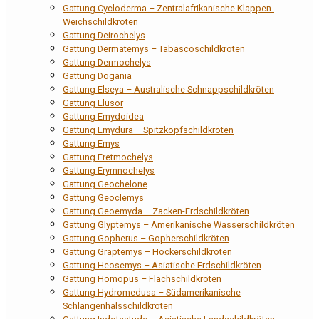
Gattung Cycloderma – Zentralafrikanische Klappen-
Weichschildkröten
Gattung Deirochelys
Gattung Dermatemys – Tabascoschildkröten
Gattung Dermochelys
Gattung Dogania
Gattung Elseya – Australische Schnappschildkröten
Gattung Elusor
Gattung Emydoidea
Gattung Emydura – Spitzkopfschildkröten
Gattung Emys
Gattung Eretmochelys
Gattung Erymnochelys
Gattung Geochelone
Gattung Geoclemys
Gattung Geoemyda – Zacken-Erdschildkröten
Gattung Glyptemys – Amerikanische Wasserschildkröten
Gattung Gopherus – Gopherschildkröten
Gattung Graptemys – Höckerschildkröten
Gattung Heosemys – Asiatische Erdschildkröten
Gattung Homopus – Flachschildkröten
Gattung Hydromedusa – Südamerikanische
Schlangenhalsschildkröten