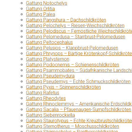
Gattung Notochelys
Gattung Orlitia
Gattung Palea
Gattung Pangshura – Dachschildkröten
Gattung Pelochelys – Riesen-Weichschildkröten
Gattung Pelodiscus – Fernöstliche Weichschildkröt
Gattung Pelomedusa – Starrbrust-Pelomedusen
Gattung Peltocephalus
Gattung Pelusios – Klappbrust-Pelomedusen
Gattung Phrynops – Bärtige Krötenkopf-Schildkröt
Gattung Platysternon
Gattung Podocnemis – Schienenschildkröten
Gattung Psammobates – Südafrikanische Landschi
Gattung Pseudemydura
Gattung Pseudemys – Echte Schmuckschildkröten
Gattung Pyxis – Spinnenschildkröten
Gattung Rafetus
Gattung Rheodytes
Gattung Rhinoclemmys – Amerikanische Erdschildk
Gattung Sacalia – Pfauenaugen-Sumpfschildkröten
Gattung Siebenrockiella
Gattung Staurotypus – Echte Kreuzbrustschildkröte
Gattung Sternotherus – Moschusschildkröten
Gattung Stigmochelys – Pantherschildkröten