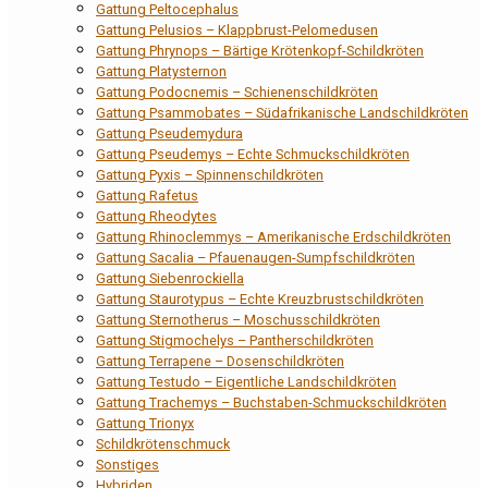
Gattung Peltocephalus
Gattung Pelusios – Klappbrust-Pelomedusen
Gattung Phrynops – Bärtige Krötenkopf-Schildkröten
Gattung Platysternon
Gattung Podocnemis – Schienenschildkröten
Gattung Psammobates – Südafrikanische Landschildkröten
Gattung Pseudemydura
Gattung Pseudemys – Echte Schmuckschildkröten
Gattung Pyxis – Spinnenschildkröten
Gattung Rafetus
Gattung Rheodytes
Gattung Rhinoclemmys – Amerikanische Erdschildkröten
Gattung Sacalia – Pfauenaugen-Sumpfschildkröten
Gattung Siebenrockiella
Gattung Staurotypus – Echte Kreuzbrustschildkröten
Gattung Sternotherus – Moschusschildkröten
Gattung Stigmochelys – Pantherschildkröten
Gattung Terrapene – Dosenschildkröten
Gattung Testudo – Eigentliche Landschildkröten
Gattung Trachemys – Buchstaben-Schmuckschildkröten
Gattung Trionyx
Schildkrötenschmuck
Sonstiges
Hybriden