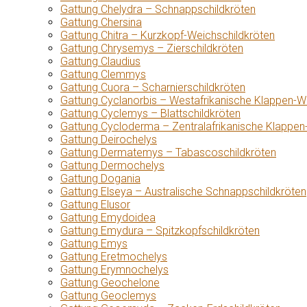
Gattung Chelydra – Schnappschildkröten
Gattung Chersina
Gattung Chitra – Kurzkopf-Weichschildkröten
Gattung Chrysemys – Zierschildkröten
Gattung Claudius
Gattung Clemmys
Gattung Cuora – Scharnierschildkröten
Gattung Cyclanorbis – Westafrikanische Klappen-W
Gattung Cyclemys – Blattschildkröten
Gattung Cycloderma – Zentralafrikanische Klappen
Gattung Deirochelys
Gattung Dermatemys – Tabascoschildkröten
Gattung Dermochelys
Gattung Dogania
Gattung Elseya – Australische Schnappschildkröten
Gattung Elusor
Gattung Emydoidea
Gattung Emydura – Spitzkopfschildkröten
Gattung Emys
Gattung Eretmochelys
Gattung Erymnochelys
Gattung Geochelone
Gattung Geoclemys