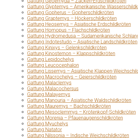
Gattung Geoemyda – Zacken-Erdschildkröten
Gattung Glyptemys – Amerikanische Wasserschildk
Gattung Gopherus – Gopherschildkröten
Gattung Graptemys – Höckerschildkröten
Gattung Heosemys – Asiatische Erdschildkröten
Gattung Homopus – Flachschildkröten
Gattung Hydromedusa – Südamerikanische Schlang
Gattung Indotestudo – Asiatische Landschildkröten
Gattung Kinixys – Gelenkschildkröten
Gattung Kinosternon – Klappschildkröten
Gattung Lepidochelys
Gattung Leucocephalon
Gattung Lissemys – Asiatische Klappen-Weichschil
Gattung Macrochelys – Geierschildkröten
Gattung Malaclemys
Gattung Malacochersus
Gattung Malayemys
Gattung Manouria – Asiatische Waldschildkröten
Gattung Mauremys – Bachschildkröten
Gattung Mesoclemmys – Krötenkopf-Schildkröten
Gattung Morenia – Pfauenaugenschildkröten
Gattung Myuchelys
Gattung Natator
Gattung Nilssonia – Indische Weichschildkröten