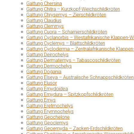
Gattung Chersina
Gattung Chitra – Kurzkopf-Weichschildkröten
Gattung Chrysemys – Zierschildkröten
Gattung Claudius
Gattung Clemmys
Gattung Cuora – Scharnierschildkröten
Gattung Cyclanorbis – Westafrikanische Klappen-W
Gattung Cyclemys – Blattschildkröten
Gattung Cycloderma – Zentralafrikanische Klappen
Gattung Deirochelys
Gattung Dermatemys – Tabascoschildkröten
Gattung Dermochelys
Gattung Dogania
Gattung Elseya – Australische Schnappschildkröten
Gattung Elusor
Gattung Emydoidea
Gattung Emydura – Spitzkopfschildkröten
Gattung Emys
Gattung Eretmochelys
Gattung Erymnochelys
Gattung Geochelone
Gattung Geoclemys
Gattung Geoemyda – Zacken-Erdschildkröten