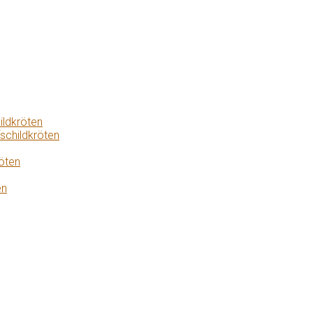
ildkröten
schildkröten
öten
en