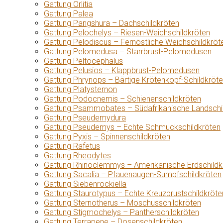
Gattung Orlitia
Gattung Palea
Gattung Pangshura – Dachschildkröten
Gattung Pelochelys – Riesen-Weichschildkröten
Gattung Pelodiscus – Fernöstliche Weichschildkröt
Gattung Pelomedusa – Starrbrust-Pelomedusen
Gattung Peltocephalus
Gattung Pelusios – Klappbrust-Pelomedusen
Gattung Phrynops – Bärtige Krötenkopf-Schildkröt
Gattung Platysternon
Gattung Podocnemis – Schienenschildkröten
Gattung Psammobates – Südafrikanische Landschi
Gattung Pseudemydura
Gattung Pseudemys – Echte Schmuckschildkröten
Gattung Pyxis – Spinnenschildkröten
Gattung Rafetus
Gattung Rheodytes
Gattung Rhinoclemmys – Amerikanische Erdschildk
Gattung Sacalia – Pfauenaugen-Sumpfschildkröten
Gattung Siebenrockiella
Gattung Staurotypus – Echte Kreuzbrustschildkröte
Gattung Sternotherus – Moschusschildkröten
Gattung Stigmochelys – Pantherschildkröten
Gattung Terrapene – Dosenschildkröten