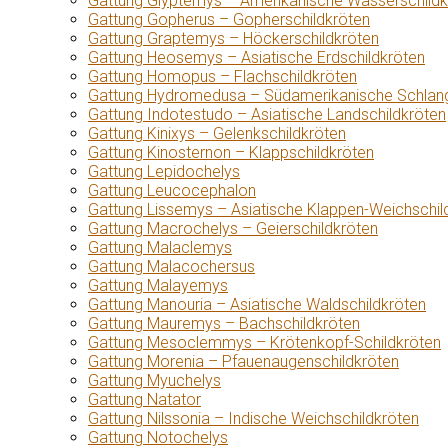
Gattung Glyptemys – Amerikanische Wasserschildk
Gattung Gopherus – Gopherschildkröten
Gattung Graptemys – Höckerschildkröten
Gattung Heosemys – Asiatische Erdschildkröten
Gattung Homopus – Flachschildkröten
Gattung Hydromedusa – Südamerikanische Schlang
Gattung Indotestudo – Asiatische Landschildkröten
Gattung Kinixys – Gelenkschildkröten
Gattung Kinosternon – Klappschildkröten
Gattung Lepidochelys
Gattung Leucocephalon
Gattung Lissemys – Asiatische Klappen-Weichschil
Gattung Macrochelys – Geierschildkröten
Gattung Malaclemys
Gattung Malacochersus
Gattung Malayemys
Gattung Manouria – Asiatische Waldschildkröten
Gattung Mauremys – Bachschildkröten
Gattung Mesoclemmys – Krötenkopf-Schildkröten
Gattung Morenia – Pfauenaugenschildkröten
Gattung Myuchelys
Gattung Natator
Gattung Nilssonia – Indische Weichschildkröten
Gattung Notochelys