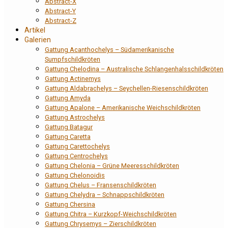
Abstract-X
Abstract-Y
Abstract-Z
Artikel
Galerien
Gattung Acanthochelys – Südamerikanische
Sumpfschildkröten
Gattung Chelodina – Australische Schlangenhalsschildkröten
Gattung Actinemys
Gattung Aldabrachelys – Seychellen-Riesenschildkröten
Gattung Amyda
Gattung Apalone – Amerikanische Weichschildkröten
Gattung Astrochelys
Gattung Batagur
Gattung Caretta
Gattung Carettochelys
Gattung Centrochelys
Gattung Chelonia – Grüne Meeresschildkröten
Gattung Chelonoidis
Gattung Chelus – Fransenschildkröten
Gattung Chelydra – Schnappschildkröten
Gattung Chersina
Gattung Chitra – Kurzkopf-Weichschildkröten
Gattung Chrysemys – Zierschildkröten