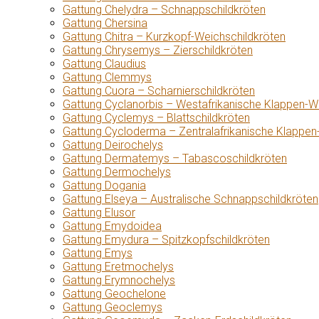
Gattung Chelydra – Schnappschildkröten
Gattung Chersina
Gattung Chitra – Kurzkopf-Weichschildkröten
Gattung Chrysemys – Zierschildkröten
Gattung Claudius
Gattung Clemmys
Gattung Cuora – Scharnierschildkröten
Gattung Cyclanorbis – Westafrikanische Klappen-W
Gattung Cyclemys – Blattschildkröten
Gattung Cycloderma – Zentralafrikanische Klappen
Gattung Deirochelys
Gattung Dermatemys – Tabascoschildkröten
Gattung Dermochelys
Gattung Dogania
Gattung Elseya – Australische Schnappschildkröten
Gattung Elusor
Gattung Emydoidea
Gattung Emydura – Spitzkopfschildkröten
Gattung Emys
Gattung Eretmochelys
Gattung Erymnochelys
Gattung Geochelone
Gattung Geoclemys