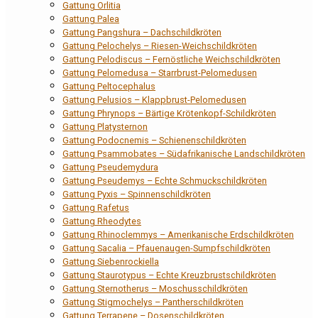
Gattung Orlitia
Gattung Palea
Gattung Pangshura – Dachschildkröten
Gattung Pelochelys – Riesen-Weichschildkröten
Gattung Pelodiscus – Fernöstliche Weichschildkröten
Gattung Pelomedusa – Starrbrust-Pelomedusen
Gattung Peltocephalus
Gattung Pelusios – Klappbrust-Pelomedusen
Gattung Phrynops – Bärtige Krötenkopf-Schildkröten
Gattung Platysternon
Gattung Podocnemis – Schienenschildkröten
Gattung Psammobates – Südafrikanische Landschildkröten
Gattung Pseudemydura
Gattung Pseudemys – Echte Schmuckschildkröten
Gattung Pyxis – Spinnenschildkröten
Gattung Rafetus
Gattung Rheodytes
Gattung Rhinoclemmys – Amerikanische Erdschildkröten
Gattung Sacalia – Pfauenaugen-Sumpfschildkröten
Gattung Siebenrockiella
Gattung Staurotypus – Echte Kreuzbrustschildkröten
Gattung Sternotherus – Moschusschildkröten
Gattung Stigmochelys – Pantherschildkröten
Gattung Terrapene – Dosenschildkröten