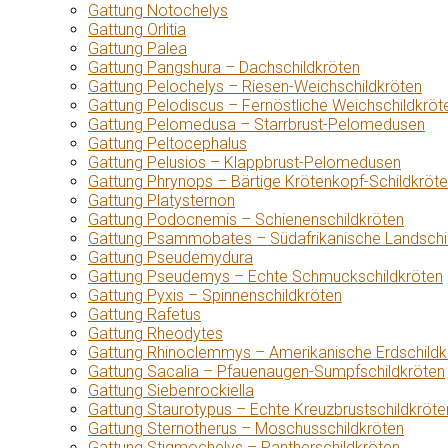
Gattung Notochelys
Gattung Orlitia
Gattung Palea
Gattung Pangshura – Dachschildkröten
Gattung Pelochelys – Riesen-Weichschildkröten
Gattung Pelodiscus – Fernöstliche Weichschildkröt
Gattung Pelomedusa – Starrbrust-Pelomedusen
Gattung Peltocephalus
Gattung Pelusios – Klappbrust-Pelomedusen
Gattung Phrynops – Bärtige Krötenkopf-Schildkröt
Gattung Platysternon
Gattung Podocnemis – Schienenschildkröten
Gattung Psammobates – Südafrikanische Landschi
Gattung Pseudemydura
Gattung Pseudemys – Echte Schmuckschildkröten
Gattung Pyxis – Spinnenschildkröten
Gattung Rafetus
Gattung Rheodytes
Gattung Rhinoclemmys – Amerikanische Erdschildk
Gattung Sacalia – Pfauenaugen-Sumpfschildkröten
Gattung Siebenrockiella
Gattung Staurotypus – Echte Kreuzbrustschildkröte
Gattung Sternotherus – Moschusschildkröten
Gattung Stigmochelys – Pantherschildkröten