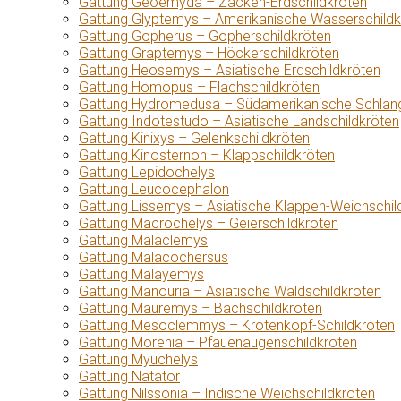
Gattung Geoemyda – Zacken-Erdschildkröten
Gattung Glyptemys – Amerikanische Wasserschildk
Gattung Gopherus – Gopherschildkröten
Gattung Graptemys – Höckerschildkröten
Gattung Heosemys – Asiatische Erdschildkröten
Gattung Homopus – Flachschildkröten
Gattung Hydromedusa – Südamerikanische Schlang
Gattung Indotestudo – Asiatische Landschildkröten
Gattung Kinixys – Gelenkschildkröten
Gattung Kinosternon – Klappschildkröten
Gattung Lepidochelys
Gattung Leucocephalon
Gattung Lissemys – Asiatische Klappen-Weichschil
Gattung Macrochelys – Geierschildkröten
Gattung Malaclemys
Gattung Malacochersus
Gattung Malayemys
Gattung Manouria – Asiatische Waldschildkröten
Gattung Mauremys – Bachschildkröten
Gattung Mesoclemmys – Krötenkopf-Schildkröten
Gattung Morenia – Pfauenaugenschildkröten
Gattung Myuchelys
Gattung Natator
Gattung Nilssonia – Indische Weichschildkröten