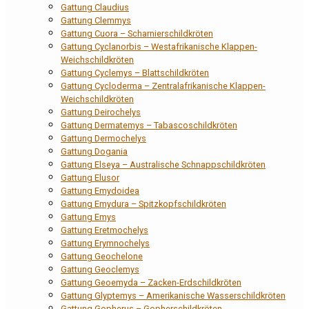
Gattung Claudius
Gattung Clemmys
Gattung Cuora – Scharnierschildkröten
Gattung Cyclanorbis – Westafrikanische Klappen-
Weichschildkröten
Gattung Cyclemys – Blattschildkröten
Gattung Cycloderma – Zentralafrikanische Klappen-
Weichschildkröten
Gattung Deirochelys
Gattung Dermatemys – Tabascoschildkröten
Gattung Dermochelys
Gattung Dogania
Gattung Elseya – Australische Schnappschildkröten
Gattung Elusor
Gattung Emydoidea
Gattung Emydura – Spitzkopfschildkröten
Gattung Emys
Gattung Eretmochelys
Gattung Erymnochelys
Gattung Geochelone
Gattung Geoclemys
Gattung Geoemyda – Zacken-Erdschildkröten
Gattung Glyptemys – Amerikanische Wasserschildkröten
Gattung Gopherus – Gopherschildkröten