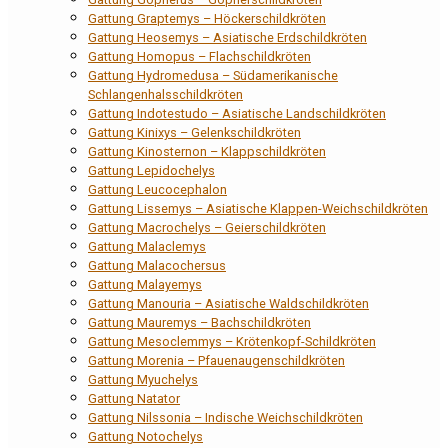
Gattung Graptemys – Höckerschildkröten
Gattung Heosemys – Asiatische Erdschildkröten
Gattung Homopus – Flachschildkröten
Gattung Hydromedusa – Südamerikanische
Schlangenhalsschildkröten
Gattung Indotestudo – Asiatische Landschildkröten
Gattung Kinixys – Gelenkschildkröten
Gattung Kinosternon – Klappschildkröten
Gattung Lepidochelys
Gattung Leucocephalon
Gattung Lissemys – Asiatische Klappen-Weichschildkröten
Gattung Macrochelys – Geierschildkröten
Gattung Malaclemys
Gattung Malacochersus
Gattung Malayemys
Gattung Manouria – Asiatische Waldschildkröten
Gattung Mauremys – Bachschildkröten
Gattung Mesoclemmys – Krötenkopf-Schildkröten
Gattung Morenia – Pfauenaugenschildkröten
Gattung Myuchelys
Gattung Natator
Gattung Nilssonia – Indische Weichschildkröten
Gattung Notochelys