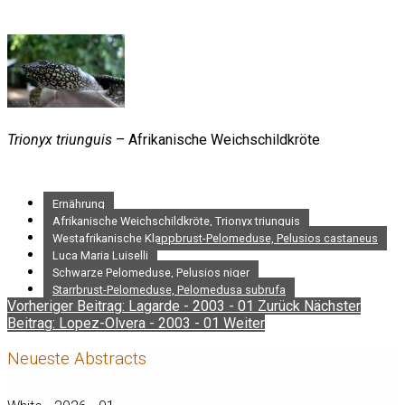
Trionyx triunguis
– Afrikanische Weichschildkröte
Ernährung
Afrikanische Weichschildkröte, Trionyx triunguis
Westafrikanische Klappbrust-Pelomeduse, Pelusios castaneus
Luca Maria Luiselli
Schwarze Pelomeduse, Pelusios niger
Starrbrust-Pelomeduse, Pelomedusa subrufa
Vorheriger Beitrag: Lagarde - 2003 - 01
Zurück
Nächster
Beitrag: Lopez-Olvera - 2003 - 01
Weiter
Neueste Abstracts