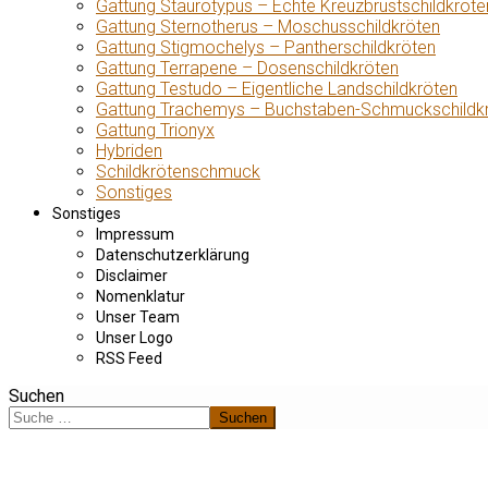
Gattung Staurotypus – Echte Kreuzbrustschildkröte
Gattung Sternotherus – Moschusschildkröten
Gattung Stigmochelys – Pantherschildkröten
Gattung Terrapene – Dosenschildkröten
Gattung Testudo – Eigentliche Landschildkröten
Gattung Trachemys – Buchstaben-Schmuckschildk
Gattung Trionyx
Hybriden
Schildkrötenschmuck
Sonstiges
Sonstiges
Impressum
Datenschutzerklärung
Disclaimer
Nomenklatur
Unser Team
Unser Logo
RSS Feed
Suchen
Suchen