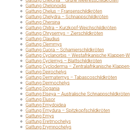
Gattung Chelonia – Grüne Meeresschildkröten
Gattung Chelonoidis
Gattung Chelus – Fransenschildkröten
Gattung Chelydra – Schnappschildkröten
Gattung Chersina
Gattung Chitra – Kurzkopf-Weichschildkröten
Gattung Chrysemys – Zierschildkröten
Gattung Claudius
Gattung Clemmys
Gattung Cuora – Scharnierschildkröten
Gattung Cyclanorbis – Westafrikanische Klappen-W
Gattung Cyclemys – Blattschildkröten
Gattung Cycloderma – Zentralafrikanische Klappen
Gattung Deirochelys
Gattung Dermatemys – Tabascoschildkröten
Gattung Dermochelys
Gattung Dogania
Gattung Elseya – Australische Schnappschildkröten
Gattung Elusor
Gattung Emydoidea
Gattung Emydura – Spitzkopfschildkröten
Gattung Emys
Gattung Eretmochelys
Gattung Erymnochelys