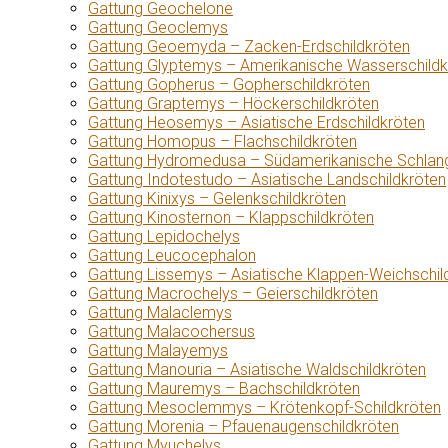
Gattung Geochelone
Gattung Geoclemys
Gattung Geoemyda – Zacken-Erdschildkröten
Gattung Glyptemys – Amerikanische Wasserschildk
Gattung Gopherus – Gopherschildkröten
Gattung Graptemys – Höckerschildkröten
Gattung Heosemys – Asiatische Erdschildkröten
Gattung Homopus – Flachschildkröten
Gattung Hydromedusa – Südamerikanische Schlang
Gattung Indotestudo – Asiatische Landschildkröten
Gattung Kinixys – Gelenkschildkröten
Gattung Kinosternon – Klappschildkröten
Gattung Lepidochelys
Gattung Leucocephalon
Gattung Lissemys – Asiatische Klappen-Weichschil
Gattung Macrochelys – Geierschildkröten
Gattung Malaclemys
Gattung Malacochersus
Gattung Malayemys
Gattung Manouria – Asiatische Waldschildkröten
Gattung Mauremys – Bachschildkröten
Gattung Mesoclemmys – Krötenkopf-Schildkröten
Gattung Morenia – Pfauenaugenschildkröten
Gattung Myuchelys