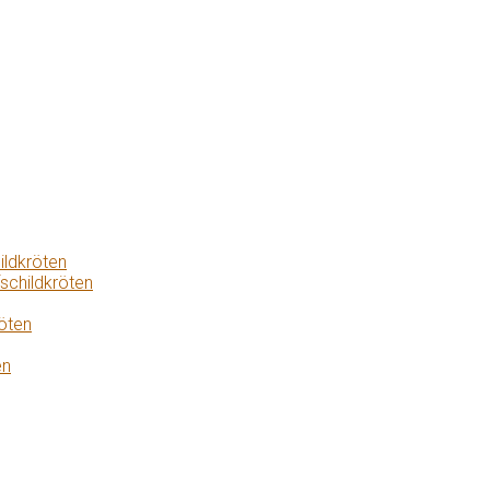
ildkröten
schildkröten
öten
en