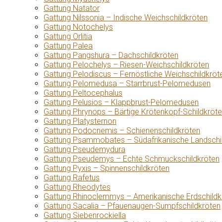
Gattung Natator
Gattung Nilssonia – Indische Weichschildkröten
Gattung Notochelys
Gattung Orlitia
Gattung Palea
Gattung Pangshura – Dachschildkröten
Gattung Pelochelys – Riesen-Weichschildkröten
Gattung Pelodiscus – Fernöstliche Weichschildkröt
Gattung Pelomedusa – Starrbrust-Pelomedusen
Gattung Peltocephalus
Gattung Pelusios – Klappbrust-Pelomedusen
Gattung Phrynops – Bärtige Krötenkopf-Schildkröt
Gattung Platysternon
Gattung Podocnemis – Schienenschildkröten
Gattung Psammobates – Südafrikanische Landschi
Gattung Pseudemydura
Gattung Pseudemys – Echte Schmuckschildkröten
Gattung Pyxis – Spinnenschildkröten
Gattung Rafetus
Gattung Rheodytes
Gattung Rhinoclemmys – Amerikanische Erdschildk
Gattung Sacalia – Pfauenaugen-Sumpfschildkröten
Gattung Siebenrockiella